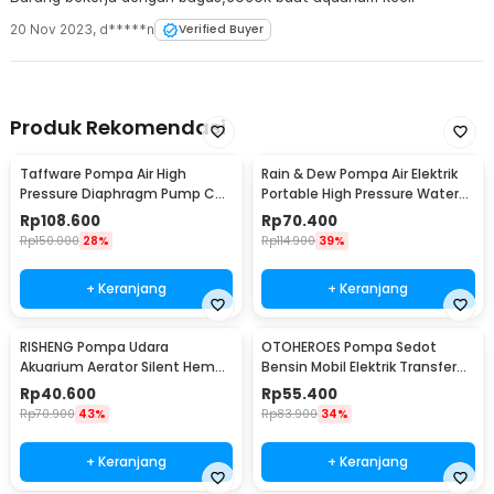
20 Nov 2023
,
d*****n
Verified Buyer
Produk Rekomendasi
Taffware Pompa Air High
Rain & Dew Pompa Air Elektrik
Pressure Diaphragm Pump Car
Portable High Pressure Water
Wash 0.55 MPa 80W - D-1
Pump 12V - DP-726
Rp
108.600
Rp
70.400
Rp
150.000
28%
Rp
114.900
39%
+ Keranjang
+ Keranjang
RISHENG Pompa Udara
OTOHEROES Pompa Sedot
Akuarium Aerator Silent Hemat
Bensin Mobil Elektrik Transfer
Energi 2.4W - RS-511
Pump 38mm DC 12V - CT-14
Rp
40.600
Rp
55.400
Rp
70.900
43%
Rp
83.900
34%
+ Keranjang
+ Keranjang