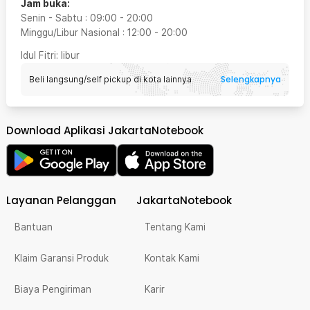
Jam buka:
Senin - Sabtu
:
09:00
-
20:00
Minggu/Libur Nasional
:
12:00
-
20:00
Idul Fitri
: libur
Selengkapnya
Beli langsung/self pickup di kota lainnya
Download Aplikasi JakartaNotebook
Layanan Pelanggan
JakartaNotebook
Bantuan
Tentang Kami
Klaim Garansi Produk
Kontak Kami
Biaya Pengiriman
Karir