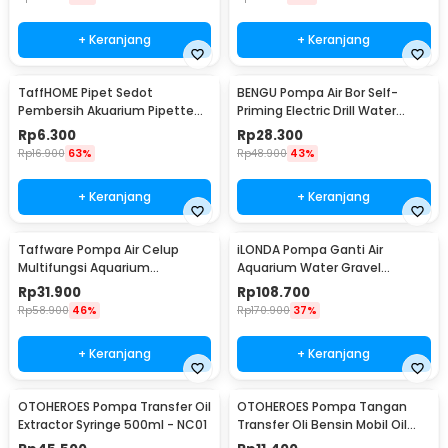
+ Keranjang
+ Keranjang
TaffHOME Pipet Sedot
BENGU Pompa Air Bor Self-
Pembersih Akuarium Pipette
Priming Electric Drill Water
Siphone Pump 30ml - NC03
Pump - JET101
Rp
6.300
Rp
28.300
Rp
16.900
63%
Rp
48.900
43%
+ Keranjang
+ Keranjang
Taffware Pompa Air Celup
iLONDA Pompa Ganti Air
Multifungsi Aquarium
Aquarium Water Gravel
Submersible Pump 9V 3W -
Cleaner Pump 520L/H - L68
Rp
31.900
Rp
108.700
1020
Rp
58.900
46%
Rp
170.900
37%
+ Keranjang
+ Keranjang
OTOHEROES Pompa Transfer Oil
OTOHEROES Pompa Tangan
Extractor Syringe 500ml - NC01
Transfer Oli Bensin Mobil Oil
Extractor Selang 1M - NC02