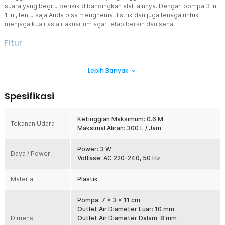
suara yang begitu berisik dibandingkan alat lainnya. Dengan pompa 3 in
1 ini, tentu saja Anda bisa menghemat listrik dan juga tenaga untuk
menjaga kualitas air akuarium agar tetap bersih dan sehat.
Fitur
Fungsi 3 in 1
Lebih Banyak
Alat ini memiliki 3 fungsi utama yaitu sebagai pompa udara, alat filter
air dan juga pembuat sirkulasi air. Dengan alat ini, maka segala yang
Anda butuhkan dalam aquarium dapat dikerjakan dengan lebih
Spesifikasi
efisien dan efektif.
Super Senyap
Ketinggian Maksimum: 0.6 M
Saatnya tinggalkan mesin aerator Anda yang begitu berisik dan
Tekanan Udara
Maksimal Aliran: 300 L / Jam
mengganggu ketenangan rumah Anda. Dengan aerator akuarium ini,
hal seperti itu tidak akan terjadi. Air pump ini dibuat agar
mengeluarkan suara yang kecil dan tidak berisik.
Power: 3 W
Daya / Power
Voltase: AC 220-240, 50 Hz
Material Berkualitas
Terbuat dari material plastik berkualitas membuat pompa ini awet
Material
Plastik
untuk penggunaan jangka panjang. Pompa ini juga cocok digunakan
di berbagai macam pengaturan akuarium.
Pompa: 7 x 3 x 11 cm
Outlet Air Diameter Luar: 10 mm
Kelengkapan Produk
Dimensi
Outlet Air Diameter Dalam: 8 mm