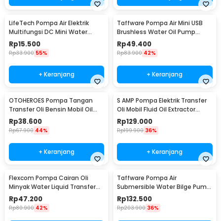
LifeTech Pompa Air Elektrik
Taffware Pompa Air Mini USB
Multifungsi DC Mini Water
Brushless Water Oil Pump
Pump 4.8W 12V - 365B-7
Submersible 5V - QR30A
Rp
15.500
Rp
49.400
Rp
33.900
55%
Rp
83.900
42%
+ Keranjang
+ Keranjang
OTOHEROES Pompa Tangan
S AMP Pompa Elektrik Transfer
Transfer Oli Bensin Mobil Oil
Oli Mobil Fluid Oil Extractor
Pump - NC01
Pump 12V - A3
Rp
38.600
Rp
129.000
Rp
67.900
44%
Rp
199.900
36%
+ Keranjang
+ Keranjang
Flexcom Pompa Cairan Oli
Taffware Pompa Air
Minyak Water Liquid Transfer
Submersible Water Bilge Pump
Pump - JT-600
12V - BL-2512SI
Rp
47.200
Rp
132.500
Rp
80.900
42%
Rp
203.900
36%