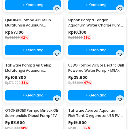
+ Keranjang
+ Keranjang
QIAORAN Pompa Air Celup
Siphon Pompa Tangan
Multifungsi Aquarium
Aquarium Water Charge Pump
Submersible Pump 5V 2.4W -
1.7M - NC02
Rp
57.100
Rp
10.300
QR50A
Rp
96.900
42%
Rp
24.900
59%
+ Keranjang
+ Keranjang
Taffware Pompa Air Celup
USBO Pompa Air Bor Electric Drill
Multifungsi Aquarium
Powered Water Pump - M8AK
Submersible Pump 12V 30W -
Rp
109.300
Rp
29.800
ZYW890
Rp
173.900
38%
Rp
55.900
47%
+ Keranjang
+ Keranjang
OTOHEROES Pompa Minyak Oli
Taffware Aerator Aquarium
Submersible Diesel Pump 12V
Fish Tank Oxygenator USB 1W -
51mm - BXG38
AB479
Rp
58.600
Rp
19.900
Rp
98.900
41%
Rp
40.900
52%