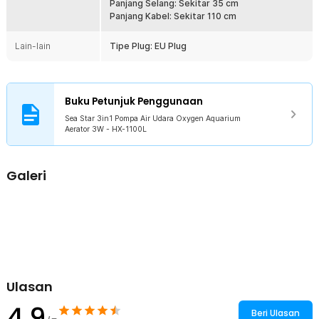
Rincian yang Anda dapatkan untuk pembelian produk ini:
Panjang Selang: Sekitar 35 cm
Panjang Kabel: Sekitar 110 cm
1 x Sea Star 3in1 Pompa Air Udara Oxygen Aquarium Aerator 3W
- HX-200L
1 x Braket
Lain-lain
Tipe Plug: EU Plug
1 x Selang
1 Set Aksesoris
Buku Petunjuk Penggunaan
Sea Star 3in1 Pompa Air Udara Oxygen Aquarium
Aerator 3W - HX-1100L
Galeri
Ulasan
4.9
Beri Ulasan