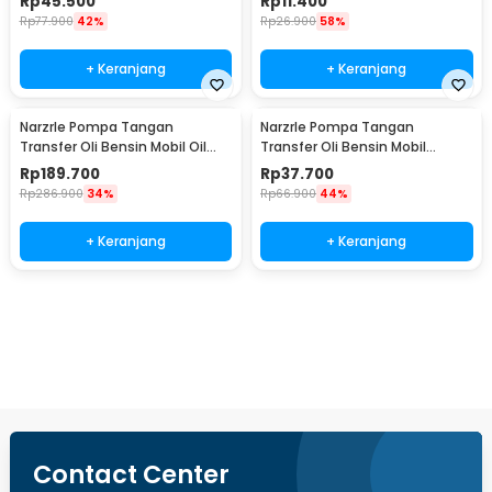
Rp
45.500
Rp
11.400
Rp
77.900
42%
Rp
26.900
58%
+ Keranjang
+ Keranjang
NarzrIe Pompa Tangan
NarzrIe Pompa Tangan
Transfer Oli Bensin Mobil Oil
Transfer Oli Bensin Mobil
Extractor 1.5L - NC03
Extractor 200ml - NC25
Rp
189.700
Rp
37.700
Rp
286.900
34%
Rp
66.900
44%
+ Keranjang
+ Keranjang
Beli Sekarang
Contact Center