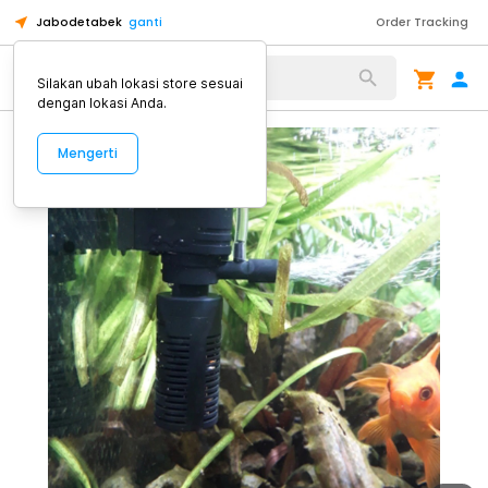
Jabodetabek
ganti
Order Tracking
Alat Kopi
Silakan ubah lokasi store sesuai
dengan lokasi Anda.
Mengerti