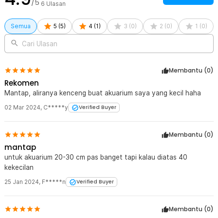
/5
6
Ulasan
Semua
5
(
5
)
4
(
1
)
3
(
0
)
2
(
0
)
1
(
0
)
Cari Ulasan
Membantu (
0
)
Rekomen
Mantap, aliranya kenceng buat akuarium saya yang kecil haha
02 Mar 2024
,
C*****y
Verified Buyer
Membantu (
0
)
mantap
untuk akuarium 20-30 cm pas banget tapi kalau diatas 40
kekecilan
25 Jan 2024
,
F*****n
Verified Buyer
Membantu (
0
)