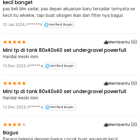
kecil banget
pas beli blm sadar, pas depan akuarium baru tersadar ternyata se
kecil itu wkwkw, tapi buat oksigen ikan dan filter nya bagus
12 Jan 2024
,
F*****n
Verified Buyer
Membantu (
0
)
Mini tp di tank 80x40x40 set undergravel powerfull
Handal meski mini
12 Dec 2023
,
h*****a
Verified Buyer
Membantu (
0
)
Mini tp di tank 80x40x40 set undergravel powerfull
Handal meski mini
12 Dec 2023
,
h*****a
Verified Buyer
Membantu (
0
)
Bagus
Barang bekerja dengan bagus,cocok buat aquarium kecil