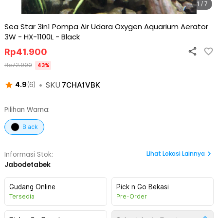
1 / 7
Sea Star 3in1 Pompa Air Udara Oxygen Aquarium Aerator
3W - HX-1100L
-
Black
Rp
41.900
Rp
72.900
43
%
•
SKU
7CHA1VBK
4.9
(
6
)
Pilihan Warna:
Black
Lihat
Lokasi Lainnya
Informasi Stok:
Jabodetabek
Gudang Online
Pick n Go Bekasi
Tersedia
Pre-Order