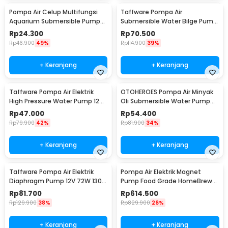
Pompa Air Celup Multifungsi
Taffware Pompa Air
Aquarium Submersible Pump
Submersible Water Bilge Pump
12V 6W - YX-385
12 V - CH8028
Rp
24.300
Rp
70.500
Rp
46.900
49%
Rp
114.900
39%
+ Keranjang
+ Keranjang
Taffware Pompa Air Elektrik
OTOHEROES Pompa Air Minyak
High Pressure Water Pump 12V
Oli Submersible Water Pump
3.5L/min - DP-521
12V - YB-028
Rp
47.000
Rp
54.400
Rp
79.900
42%
Rp
81.900
34%
+ Keranjang
+ Keranjang
Taffware Pompa Air Elektrik
Pompa Air Elektrik Magnet
Diaphragm Pump 12V 72W 130
Pump Food Grade HomeBrew
PSI - DP-538
Wine 10W 19L/Min - MP-15RM
Rp
81.700
Rp
614.500
Rp
129.900
38%
Rp
829.900
26%
+ Keranjang
+ Keranjang