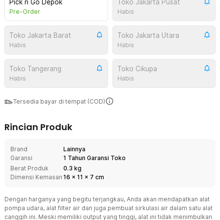
Pick n Go Depok
Toko Jakarta Pusat
Pre-Order
Habis
Toko Jakarta Barat
Toko Jakarta Utara
Habis
Habis
Toko Tangerang
Toko Cikupa
Habis
Habis
Tersedia bayar di tempat (COD)
Rincian Produk
Brand
Lainnya
Garansi
1 Tahun Garansi Toko
Berat Produk
0.3 kg
Dimensi Kemasan
16
x
11
x
7
cm
Dengan harganya yang begitu terjangkau, Anda akan mendapatkan alat
pompa udara, alat filter air dan juga pembuat sirkulasi air dalam satu alat
canggih ini. Meski memiliki output yang tinggi, alat ini tidak menimbulkan