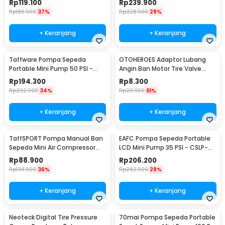
Rp
119.100
Rp
239.900
Rp
186.900
37%
Rp
328.900
28%
+ Keranjang
+ Keranjang
Taffware Pompa Sepeda
OTOHEROES Adaptor Lubang
Portable Mini Pump 50 PSI -
Angin Ban Motor Tire Valve
ATJ-1166-mini
Stem Metal 90 Degree - EA90
Rp
194.300
Rp
8.300
Rp
292.900
34%
Rp
20.900
61%
+ Keranjang
+ Keranjang
TaffSPORT Pompa Manual Ban
EAFC Pompa Sepeda Portable
Sepeda Mini Air Compressor
LCD Mini Pump 35 PSI - CSLP-
210 PSI - PP03
A01
Rp
88.900
Rp
206.200
Rp
138.900
36%
Rp
282.900
28%
+ Keranjang
+ Keranjang
Neoteck Digital Tire Pressure
70mai Pompa Sepeda Portable