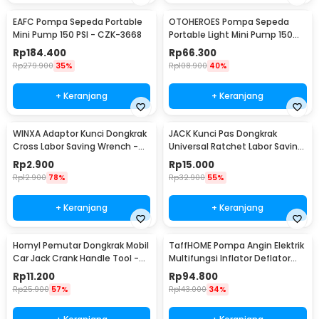
EAFC Pompa Sepeda Portable
OTOHEROES Pompa Sepeda
Mini Pump 150 PSI - CZK-3668
Portable Light Mini Pump 150
PSI - SCK619-1
Rp
184.400
Rp
66.300
Rp
279.900
35%
Rp
108.900
40%
+ Keranjang
+ Keranjang
WINXA Adaptor Kunci Dongkrak
JACK Kunci Pas Dongkrak
Cross Labor Saving Wrench -
Universal Ratchet Labor Saving
WX-00
Wrench - J-55
Rp
2.900
Rp
15.000
Rp
12.900
78%
Rp
32.900
55%
+ Keranjang
+ Keranjang
Homyl Pemutar Dongkrak Mobil
TaffHOME Pompa Angin Elektrik
Car Jack Crank Handle Tool -
Multifungsi Inflator Deflator
HL-38
with LED - 66001 / GR-107C4
Rp
11.200
Rp
94.800
Rp
25.900
57%
Rp
143.000
34%