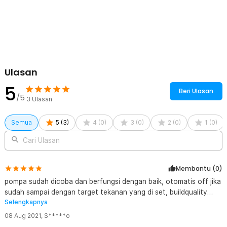
Ulasan
5
Beri Ulasan
/5
3
Ulasan
Semua
5
(
3
)
4
(
0
)
3
(
0
)
2
(
0
)
1
(
0
)
Cari Ulasan
Membantu (
0
)
pompa sudah dicoba dan berfungsi dengan baik, otomatis off jika
sudah sampai dengan target tekanan yang di set, buildquality
Selengkapnya
biasa saja sesuai harga, semoga lebih awet dibandingkan dengan
yang merk taffware, baru mau 2tahun pakai, sudah eror code
08 Aug 2021
,
S*****o