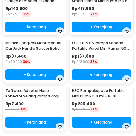
Gauge Pembaca Tekanan
Smart Sensor Mini Pump 160 PSI
Angin LCD - DP-201
- Midrive TP03
Rp
143.500
Rp
413.500
Rp
217.900
35%
Rp
566.900
28%
+ Keranjang
+ Keranjang
MrJack Dongkrak Mobil Manual
OTOHEROES Pompa Sepeda
Car Jack Handle Scissor Beban
Portable Wired Mini Pump 150
2 Ton - MJ01
PSI - YD-787
Rp
97.400
Rp
167.800
Rp
150.900
36%
Rp
248.900
33%
+ Keranjang
+ Keranjang
Taffware Adapter Hose
HSC PompaSepeda Portable
Konektor Selang Pompa Angin
Mini Pump 150 PSI - 8001
Ban Ordinary - DK02
Rp
7.400
Rp
225.400
Rp
18.900
61%
Rp
308.900
28%
+ Keranjang
+ Keranjang