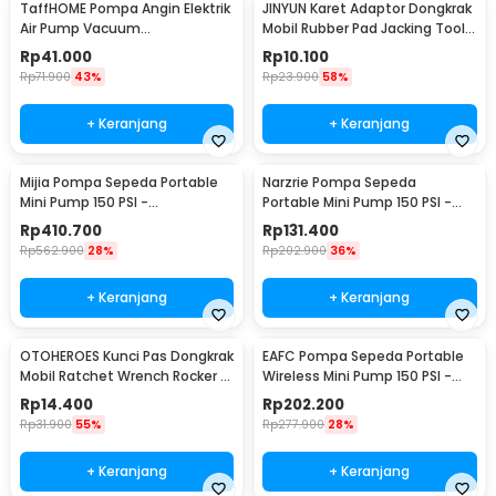
TaffHOME Pompa Angin Elektrik
JINYUN Karet Adaptor Dongkrak
Air Pump Vacuum
Mobil Rubber Pad Jacking Tool
Compression 400L/min - CZ-
Pinch - MJA5
Rp
41.000
Rp
10.100
198B
Rp
71.900
43%
Rp
23.900
58%
+ Keranjang
+ Keranjang
Mijia Pompa Sepeda Portable
Narzrie Pompa Sepeda
Mini Pump 150 PSI -
Portable Mini Pump 150 PSI -
MJCQB06QW
8004
Rp
410.700
Rp
131.400
Rp
562.900
28%
Rp
202.900
36%
+ Keranjang
+ Keranjang
OTOHEROES Kunci Pas Dongkrak
EAFC Pompa Sepeda Portable
Mobil Ratchet Wrench Rocker -
Wireless Mini Pump 150 PSI -
GS205
PR-F1901
Rp
14.400
Rp
202.200
Rp
31.900
55%
Rp
277.900
28%
+ Keranjang
+ Keranjang