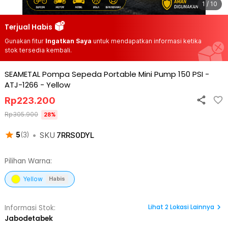
1 / 10
Terjual Habis
Gunakan fitur
Ingatkan Saya
untuk mendapatkan informasi ketika
stok tersedia kembali.
SEAMETAL Pompa Sepeda Portable Mini Pump 150 PSI -
ATJ-1266
-
Yellow
Rp
223.200
Rp
305.900
28
%
•
SKU
7RRS0DYL
5
(
3
)
Pilihan Warna:
Yellow
Habis
Lihat
2
Lokasi Lainnya
Informasi Stok:
Jabodetabek