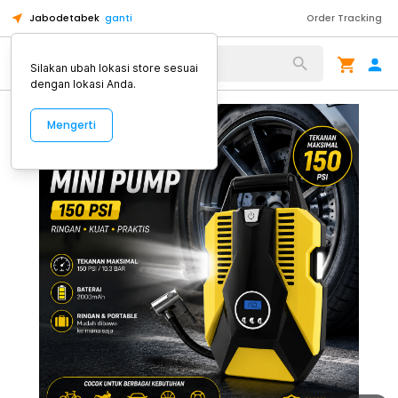
Jabodetabek
ganti
Order Tracking
Alat Kopi
Silakan ubah lokasi store sesuai
dengan lokasi Anda.
Mengerti