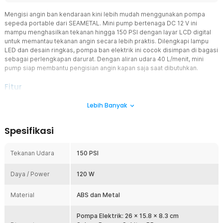
Mengisi angin ban kendaraan kini lebih mudah menggunakan pompa
sepeda portable dari SEAMETAL. Mini pump bertenaga DC 12 V ini
mampu menghasilkan tekanan hingga 150 PSI dengan layar LCD digital
untuk memantau tekanan angin secara lebih praktis. Dilengkapi lampu
LED dan desain ringkas, pompa ban elektrik ini cocok disimpan di bagasi
sebagai perlengkapan darurat. Dengan aliran udara 40 L/menit, mini
pump siap membantu pengisian angin kapan saja saat dibutuhkan.
Fitur
Tekanan Hingga 150 PSI
Lebih Banyak
Pompa sepeda portable ini mampu menghasilkan tekanan udara
hingga 150 PSI sehingga cocok digunakan untuk membantu
Spesifikasi
pengisian angin ban kendaraan secara praktis. Aliran udara hingga
40 L/menit membantu mempercepat proses inflasi dibanding
pompa manual. Mini pump ini menjadi solusi praktis untuk
Tekanan Udara
150 PSI
kebutuhan sehari-hari maupun keadaan darurat.
Desain Ringkas dan Mudah Disimpan
Daya / Power
120 W
Hadir dengan desain minimalis sehingga pompa sepeda portable
mudah disimpan di bagasi mobil tanpa memakan banyak ruang.
Material
ABS dan Metal
Bobot yang ringan membuatnya praktis dibawa saat bepergian.
Desain futuristik juga memberikan tampilan yang modern dan
Pompa Elektrik: 26 x 15.8 x 8.3 cm
menarik.