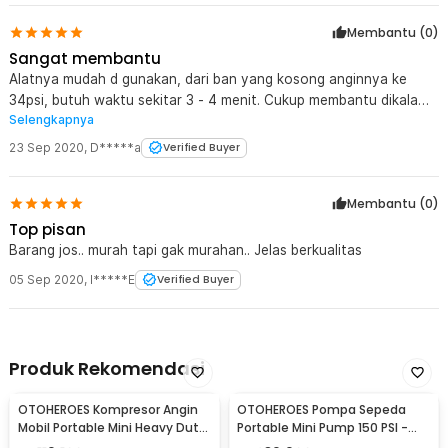
Membantu (
0
)
Sangat membantu
Alatnya mudah d gunakan, dari ban yang kosong anginnya ke
34psi, butuh waktu sekitar 3 - 4 menit. Cukup membantu dikala
Selengkapnya
ban anginnya kurang
23 Sep 2020
,
D*****a
Verified Buyer
Membantu (
0
)
Top pisan
Barang jos.. murah tapi gak murahan.. Jelas berkualitas
05 Sep 2020
,
I*****E
Verified Buyer
Produk Rekomendasi
OTOHEROES Kompresor Angin
OTOHEROES Pompa Sepeda
Mobil Portable Mini Heavy Duty
Portable Mini Pump 150 PSI -
12V 150 PSI
628-4X4