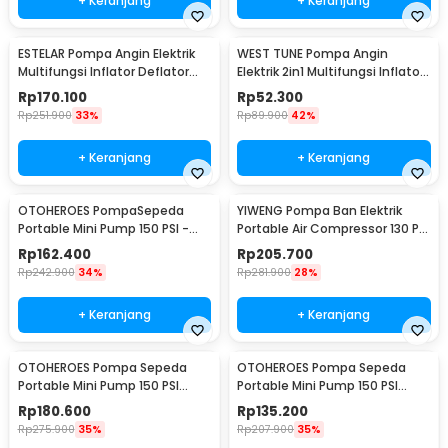
+ Keranjang
+ Keranjang
ESTELAR Pompa Angin Elektrik
WEST TUNE Pompa Angin
Multifungsi Inflator Deflator
Elektrik 2in1 Multifungsi Inflator
with LED - CZ-666A
Deflator - GR-118E
Rp
170.100
Rp
52.300
Rp
251.900
33%
Rp
89.900
42%
+ Keranjang
+ Keranjang
OTOHEROES PompaSepeda
YIWENG Pompa Ban Elektrik
Portable Mini Pump 150 PSI -
Portable Air Compressor 130 PSI
WY-006
4000mAh - CX-229
Rp
162.400
Rp
205.700
Rp
242.900
34%
Rp
281.900
28%
+ Keranjang
+ Keranjang
OTOHEROES Pompa Sepeda
OTOHEROES Pompa Sepeda
Portable Mini Pump 150 PSI
Portable Mini Pump 150 PSI
Digital - ST-5523
Analog - ST-5523
Rp
180.600
Rp
135.200
Rp
275.900
35%
Rp
207.900
35%