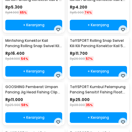
PCS - S20
10 PCS - S20
Rp
5.300
Rp
4.200
Rp
14.900
65%
Rp
15.900
74%
+ Keranjang
+ Keranjang
Minfishing Konektor Kail
TaffSPORT Rolling Snap Swivel
Pancing Rolling Snap Swivel Kili
Kili Kili Pancing Konektor Kail 50
100 PCS 6# - YH12
PCS Size 12 - MRH10
Rp
16.400
Rp
11.700
Rp
34.900
54%
Rp
26.900
57%
+ Keranjang
+ Keranjang
GOOSHING Pemberat Umpan
TaffSPORT Kumbul Pelampung
Pancing Jig Head Fishing Clip
Pancing Sensitif Fishing Float
0.2-2g 106 PCS
10 PCS - P016
Rp
11.000
Rp
25.000
Rp
25.900
58%
Rp
38.000
35%
+ Keranjang
+ Keranjang