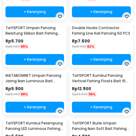
+ Keranjang
+ Keranjang
TaffSPORT Umpan Pancing
Double Hooks Contractor
Belatung Silikon Bait Fishing
Fishing Line Kail Pancing 50 PCS
Lure 2cm 50 PCS - WD-160
Rp
5.700
Rp
7.600
Rp
15.900
65%
Rp
19.900
62%
+ Keranjang
+ Keranjang
MATABOMNET Umpan Pancing
TaffSPORT Kumbul Pancing
Jaring Ikan Luminous Bait
Vertical Fishing Floats Bait 15
Fishing Lure 95 cm - 10118
PCS - P0015
Rp
5.900
Rp
12.900
Rp
16.900
66%
Rp
20.000
36%
+ Keranjang
+ Keranjang
TaffSPORT Kumbul Pelampung
TaffSPORT Burle Umpan
Pancing LED Luminous Fishing
Pancing Ikan Soft Bait Fishing
Float 2 PCS - NT-02
Lure 7cm 10PCS - L72