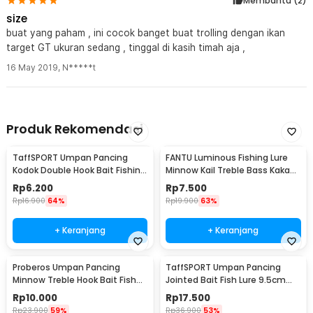
Membantu (
2
)
size
buat yang paham , ini cocok banget buat trolling dengan ikan
target GT ukuran sedang , tinggal di kasih timah aja ,
16 May 2019
,
N*****t
Produk Rekomendasi
TaffSPORT Umpan Pancing
FANTU Luminous Fishing Lure
Kodok Double Hook Bait Fishing
Minnow Kail Treble Bass Kakap
Lure 6cm - UMK01
8.5cm 8g - LB
Rp
6.200
Rp
7.500
Rp
16.900
64%
Rp
19.900
63%
+ Keranjang
+ Keranjang
Proberos Umpan Pancing
TaffSPORT Umpan Pancing
Minnow Treble Hook Bait Fish
Jointed Bait Fish Lure 9.5cm
Lure 11cm 1 PCS - PB333
20g 1 PCS - VSJ06-4
Rp
10.000
Rp
17.500
Rp
23.900
59%
Rp
36.900
53%