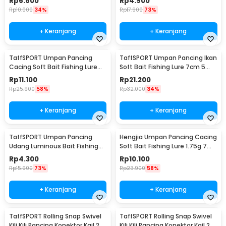
Rp
6.600
Rp
4.900
Rp
10.000
34%
Rp
17.900
73%
+ Keranjang
+ Keranjang
TaffSPORT Umpan Pancing
TaffSPORT Umpan Pancing Ikan
Cacing Soft Bait Fishing Lure
Soft Bait Fishing Lure 7cm 5
1.75g 7 PCS
PCS - TY-BA58
Rp
11.100
Rp
21.200
Rp
25.900
58%
Rp
32.000
34%
+ Keranjang
+ Keranjang
TaffSPORT Umpan Pancing
Hengjia Umpan Pancing Cacing
Udang Luminous Bait Fishing
Soft Bait Fishing Lure 1.75g 7
Lure 8cm
PCS
Rp
4.300
Rp
10.100
Rp
15.900
73%
Rp
23.900
58%
+ Keranjang
+ Keranjang
TaffSPORT Rolling Snap Swivel
TaffSPORT Rolling Snap Swivel
Kili Kili Pancing Konektor Kail 2 8
Kili Kili Pancing Konektor Kail 2