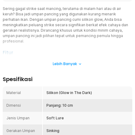
Sering gagal strike saat mancing, terutama di malam hari atau di air
keruh? Bisa jadi umpan pancing yang digunakan kurang menarik
perhatian ikan. Dengan umpan pancing cumi silikon glow, Anda bisa
meningkatkan peluang strike secara signifikan berkat efek cahaya dan
gerakan realistisnya. Dirancang khusus untuk kondisi minim cahaya,
umpan pancing ini jadi pilihan tepat untuk pemancing pemula hingga
profesional.
Fitur
Glow in The Dark Luminous Effect
Lebih Banyak
Umpan pancing ini dilengkapi teknologi glow in the dark yang
mampu menyala di kondisi gelap atau air dalam. Efek cahaya ini
Spesifikasi
sangat efektif menarik perhatian ikan predator yang aktif di malam
hari. Dengan fitur ini, umpan pancing tetap terlihat jelas bahkan di
spot minim cahaya sehingga peluang strike meningkat drastis.
Material
Silikon (Glow in The Dark)
Desain Cumi-Cumi Realistis
Dimensi
Dibuat menyerupai bentuk cumi-cumi asli dengan detail tentakel
Panjang: 10 cm
dan tubuh transparan yang menggoda. Desain ini meniru mangsa
alami ikan sehingga terlihat lebih natural di dalam air. Hasilnya, ikan
Jenis Umpan
Soft Lure
lebih mudah terpancing karena umpan terlihat hidup dan
meyakinkan.
Gerakan Umpan
Sinking