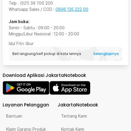
Telp
:
(021) 39 700 200
Whatsapp Sales / COD
:
0896 135 222 00
Jam buka:
Senin - Sabtu
:
09:00
-
20:00
Minggu/Libur Nasional
:
12:00
-
20:00
Idul Fitri
: libur
Selengkapnya
Beli langsung/self pickup di kota lainnya
Download Aplikasi JakartaNotebook
Layanan Pelanggan
JakartaNotebook
Bantuan
Tentang Kami
Klaim Garansi Produk
Kontak Kami