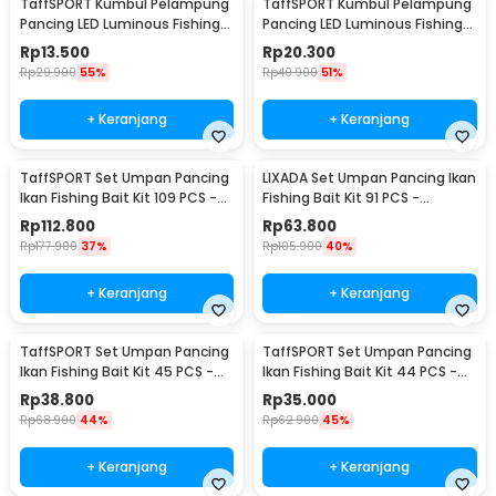
TaffSPORT Kumbul Pelampung
TaffSPORT Kumbul Pelampung
Pancing LED Luminous Fishing
Pancing LED Luminous Fishing
Float 1 PCS - YD03
Float 1 PCS - DS-10
Rp
13.500
Rp
20.300
Rp
29.900
55%
Rp
40.900
51%
+ Keranjang
+ Keranjang
TaffSPORT Set Umpan Pancing
LIXADA Set Umpan Pancing Ikan
Ikan Fishing Bait Kit 109 PCS -
Fishing Bait Kit 91 PCS -
DWS250-A
DWS250-B
Rp
112.800
Rp
63.800
Rp
177.900
37%
Rp
105.900
40%
+ Keranjang
+ Keranjang
TaffSPORT Set Umpan Pancing
TaffSPORT Set Umpan Pancing
Ikan Fishing Bait Kit 45 PCS -
Ikan Fishing Bait Kit 44 PCS -
DWS250-C
DWS250-D
Rp
38.800
Rp
35.000
Rp
68.900
44%
Rp
62.900
45%
+ Keranjang
+ Keranjang