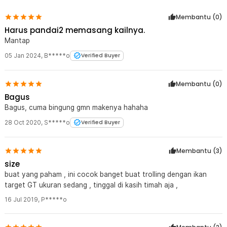
Rincian yang Anda dapatkan untuk pembelian produk ini:
Membantu (
0
)
10 x SEASKY Umpan Pancing Cumi-Cumi Luminous Bait Fishing
Harus pandai2 memasang kailnya.
Lure 10cm
Mantap
05 Jan 2024
,
B*****o
Verified Buyer
Membantu (
0
)
Bagus
Bagus, cuma bingung gmn makenya hahaha
28 Oct 2020
,
S*****o
Verified Buyer
Membantu (
3
)
size
buat yang paham , ini cocok banget buat trolling dengan ikan
target GT ukuran sedang , tinggal di kasih timah aja ,
16 Jul 2019
,
P*****o