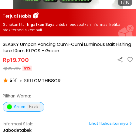
1 / 10
Terjual Habis
Gunakan fitur
Ingatkan Saya
untuk mendapatkan informasi ketika
stok tersedia kembali.
SEASKY Umpan Pancing Cumi-Cumi Luminous Bait Fishing
Lure 10cm 10 PCS
-
Green
Rp
19.700
Rp
39.900
51
%
•
SKU
OMTHBSGR
5
(
4
)
Pilihan Warna:
Green
Habis
Lihat
1
Lokasi Lainnya
Informasi Stok:
Jabodetabek