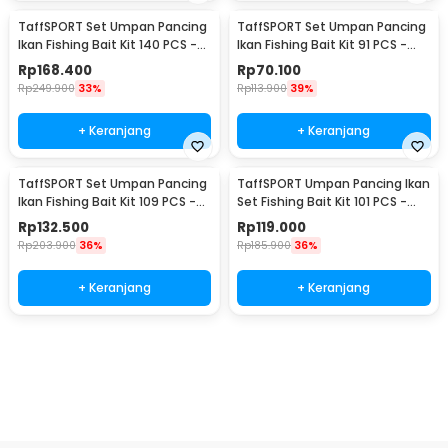
TaffSPORT Set Umpan Pancing
TaffSPORT Set Umpan Pancing
Ikan Fishing Bait Kit 140 PCS -
Ikan Fishing Bait Kit 91 PCS -
DWS250-E
DWS250-F
Rp
168.400
Rp
70.100
Rp
249.900
33%
Rp
113.900
39%
+ Keranjang
+ Keranjang
TaffSPORT Set Umpan Pancing
TaffSPORT Umpan Pancing Ikan
Ikan Fishing Bait Kit 109 PCS -
Set Fishing Bait Kit 101 PCS -
DWS250-G
DWS250-H
Rp
132.500
Rp
119.000
Rp
203.900
36%
Rp
185.900
36%
+ Keranjang
+ Keranjang
Ingatkan Saya