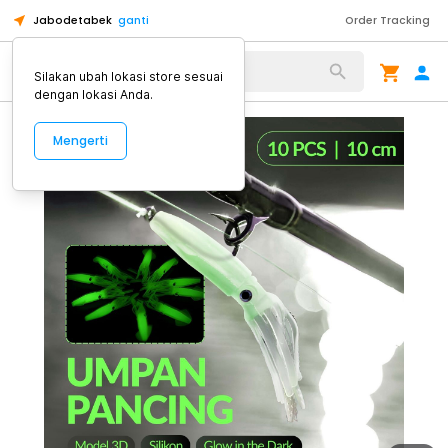
Jabodetabek
ganti
Order Tracking
Alat Kopi
Silakan ubah lokasi store sesuai
dengan lokasi Anda.
Mengerti