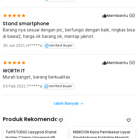
Membantu (
0
)
Stand smartphone
Barang nya sesuai dengan pic, berfungsi dengan baik, ringkas bisa
di bawa2, harga ok barang ok, mantap jaknot.
30 Jun 2021
,
H*****o
Verified Buyer
Membantu (
0
)
WORTH IT
Murah banget, barang berkualitas
03 Feb 2021
,
T*****a
Verified Buyer
Lebih Banyak
Produk Rekomendasi
TaffSTUDIO Lazypod Stand
KKMOON Kaca Pembesar Layar
Holder Clamp Universal HP
Smartphone Foldable Magnifier