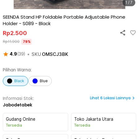
1 / 7
SEENDA Stand HP Foldable Portable Adjustable Phone
Holder - S089
-
Black
Rp
2.500
Rp
11.900
79
%
•
SKU
OMSCJ3BK
4.9
(
39
)
Pilihan Warna:
Black
Blue
Lihat
6
Lokasi Lainnya
Informasi Stok:
Jabodetabek
Gudang Online
Toko Jakarta Utara
Tersedia
Tersedia