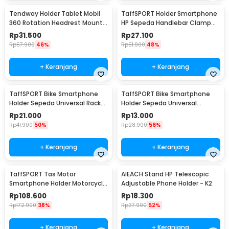
Tendway Holder Tablet Mobil
TaffSPORT Holder Smartphone
360 Rotation Headrest Mount
HP Sepeda Handlebar Clamp
8-11 Inch - SBT-1104
Bicycle Holder - YP07
Rp
31.500
Rp
27.100
Rp
57.900
46%
Rp
51.900
48%
+ Keranjang
+ Keranjang
TaffSPORT Bike Smartphone
TaffSPORT Bike Smartphone
Holder Sepeda Universal Rack
Holder Sepeda Universal
Bicycle - BM03
Bicycle - JR-OK5
Rp
21.000
Rp
13.000
Rp
41.900
50%
Rp
28.900
56%
+ Keranjang
+ Keranjang
TaffSPORT Tas Motor
AIEACH Stand HP Telescopic
Smartphone Holder Motorcycle
Adjustable Phone Holder - K2
Fuel Bag - SA212
Rp
108.600
Rp
18.300
Rp
172.900
38%
Rp
37.900
52%
+ Keranjang
+ Keranjang