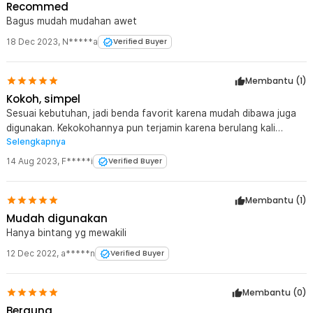
Recommed
Bagus mudah mudahan awet
18 Dec 2023
,
N*****a
Verified Buyer
Membantu (
1
)
Kokoh, simpel
Sesuai kebutuhan, jadi benda favorit karena mudah dibawa juga
digunakan. Kekokohannya pun terjamin karena berulang kali
Selengkapnya
terbanting atau tertindih (ringan) kondisinya tetap baik
14 Aug 2023
,
F*****i
Verified Buyer
Membantu (
1
)
Mudah digunakan
Hanya bintang yg mewakili
12 Dec 2022
,
a*****n
Verified Buyer
Membantu (
0
)
Berguna