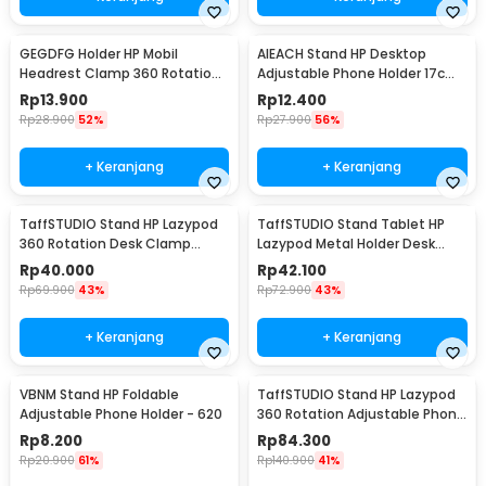
GEGDFG Holder HP Mobil
AIEACH Stand HP Desktop
Headrest Clamp 360 Rotation
Adjustable Phone Holder 17cm
Car Phone Holder - GP97
- K2
Rp
13.900
Rp
12.400
Rp
28.900
52%
Rp
27.900
56%
+ Keranjang
+ Keranjang
TaffSTUDIO Stand HP Lazypod
TaffSTUDIO Stand Tablet HP
360 Rotation Desk Clamp
Lazypod Metal Holder Desk
Smartphone Holder - D9
Clamp 6-8 Inch - D9
Rp
40.000
Rp
42.100
Rp
69.900
43%
Rp
72.900
43%
+ Keranjang
+ Keranjang
VBNM Stand HP Foldable
TaffSTUDIO Stand HP Lazypod
Adjustable Phone Holder - 620
360 Rotation Adjustable Phone
Holder - GH027
Rp
8.200
Rp
84.300
Rp
20.900
61%
Rp
140.900
41%