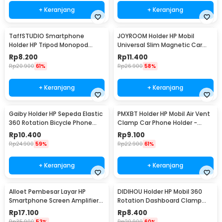
+ Keranjang
+ Keranjang
TaffSTUDIO Smartphone
JOYROOM Holder HP Mobil
Holder HP Tripod Monopod
Universal Slim Magnetic Car
Clamp Mount 1/4 Thread -
Phone Holder - F6
Rp
8.200
Rp
11.400
F360
Rp
20.900
61%
Rp
26.900
58%
+ Keranjang
+ Keranjang
Gaiby Holder HP Sepeda Elastic
PMXBT Holder HP Mobil Air Vent
360 Rotation Bicycle Phone
Clamp Car Phone Holder -
Holder - B07
YC001
Rp
10.400
Rp
9.100
Rp
24.900
59%
Rp
22.900
61%
+ Keranjang
+ Keranjang
Alloet Pembesar Layar HP
DIDIHOU Holder HP Mobil 360
Smartphone Screen Amplifier
Rotation Dashboard Clamp
10 Inch - SY-11
Car Phone Holder - YB20-3
Rp
17.100
Rp
8.400
Rp
35.900
53%
Rp
20.900
60%