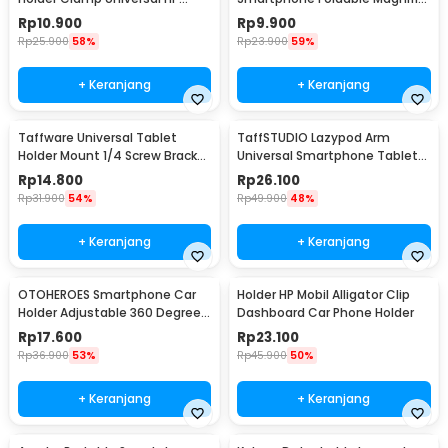
Tablet Monopod 57cm -
Stand 5X - F1
Rp
10.900
Rp
9.900
Tripod-8-1
Rp
25.900
58%
Rp
23.900
59%
+ Keranjang
+ Keranjang
Taffware Universal Tablet
TaffSTUDIO Lazypod Arm
Holder Mount 1/4 Screw Bracket
Universal Smartphone Tablet
Tripod - VTM4
Holder Klip Clamp - A-138
Rp
14.800
Rp
26.100
Rp
31.900
54%
Rp
49.900
48%
+ Keranjang
+ Keranjang
OTOHEROES Smartphone Car
Holder HP Mobil Alligator Clip
Holder Adjustable 360 Degree
Dashboard Car Phone Holder
with Suction Cup - T003
Rp
17.600
Rp
23.100
Rp
36.900
53%
Rp
45.900
50%
+ Keranjang
+ Keranjang