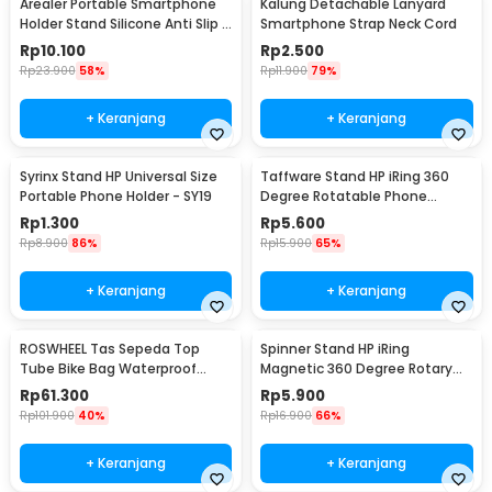
Arealer Portable Smartphone
Kalung Detachable Lanyard
Holder Stand Silicone Anti Slip -
Smartphone Strap Neck Cord
PA456
Rp
10.100
Rp
2.500
Rp
23.900
58%
Rp
11.900
79%
+ Keranjang
+ Keranjang
Syrinx Stand HP Universal Size
Taffware Stand HP iRing 360
Portable Phone Holder - SY19
Degree Rotatable Phone
Holder - R20
Rp
1.300
Rp
5.600
Rp
8.900
86%
Rp
15.900
65%
+ Keranjang
+ Keranjang
ROSWHEEL Tas Sepeda Top
Spinner Stand HP iRing
Tube Bike Bag Waterproof
Magnetic 360 Degree Rotary
Holder HP 6 Inch - ROS12
Phone Holder
Rp
61.300
Rp
5.900
Rp
101.900
40%
Rp
16.900
66%
+ Keranjang
+ Keranjang