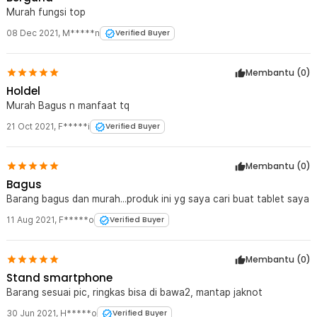
Murah fungsi top
08 Dec 2021
,
M*****n
Verified Buyer
Membantu (
0
)
Holdel
Murah Bagus n manfaat tq
21 Oct 2021
,
F*****i
Verified Buyer
Membantu (
0
)
Bagus
Barang bagus dan murah...produk ini yg saya cari buat tablet saya
11 Aug 2021
,
F*****o
Verified Buyer
Membantu (
0
)
Stand smartphone
Barang sesuai pic, ringkas bisa di bawa2, mantap jaknot
30 Jun 2021
,
H*****o
Verified Buyer