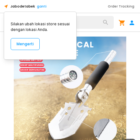
Jabodetabek
ganti
Order Tracking
Alat Kopi
Silakan ubah lokasi store sesuai
dengan lokasi Anda.
Mengerti