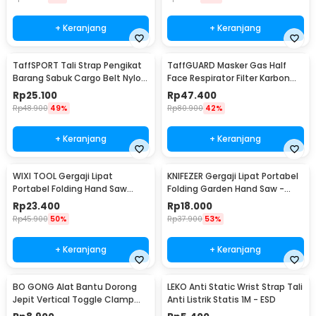
+ Keranjang
+ Keranjang
TaffSPORT Tali Strap Pengikat
TaffGUARD Masker Gas Half
Barang Sabuk Cargo Belt Nylon
Face Respirator Filter Karbon
5M - XR2
Aktif KN95 - 6200
Rp
25.100
Rp
47.400
Rp
48.900
49%
Rp
80.900
42%
+ Keranjang
+ Keranjang
WIXI TOOL Gergaji Lipat
KNIFEZER Gergaji Lipat Portabel
Portabel Folding Hand Saw
Folding Garden Hand Saw -
39cm - JSZ-002
LA145
Rp
23.400
Rp
18.000
Rp
45.900
50%
Rp
37.900
53%
+ Keranjang
+ Keranjang
BO GONG Alat Bantu Dorong
LEKO Anti Static Wrist Strap Tali
Jepit Vertical Toggle Clamp
Anti Listrik Statis 1M - ESD
Hold Down Handle - GH-13009