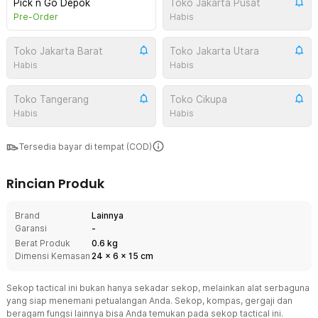
Pick n Go Depok
Toko Jakarta Pusat
Pre-Order
Habis
Toko Jakarta Barat
Toko Jakarta Utara
Habis
Habis
Toko Tangerang
Toko Cikupa
Habis
Habis
Tersedia bayar di tempat (COD)
Rincian Produk
Brand
Lainnya
Garansi
-
Berat Produk
0.6 kg
Dimensi Kemasan
24
x
6
x
15
cm
Sekop tactical ini bukan hanya sekadar sekop, melainkan alat serbaguna
yang siap menemani petualangan Anda. Sekop, kompas, gergaji dan
beragam fungsi lainnya bisa Anda temukan pada sekop tactical ini.