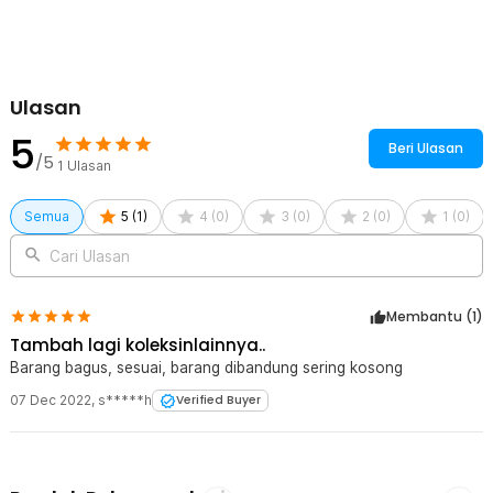
1 x Sekop Lipat Camping Tactical Self Defense Kompas Survival
35.5cm - DW-45120
1 x Cover Sekop
Ulasan
5
Beri Ulasan
/5
1
Ulasan
Semua
5
(
1
)
4
(
0
)
3
(
0
)
2
(
0
)
1
(
0
)
Cari Ulasan
Membantu (
1
)
Tambah lagi koleksinlainnya..
Barang bagus, sesuai, barang dibandung sering kosong
07 Dec 2022
,
s*****h
Verified Buyer