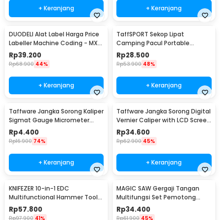
+ Keranjang
+ Keranjang
DUODELI Alat Label Harga Price
TaffSPORT Sekop Lipat
Labeller Machine Coding - MX-
Camping Pacul Portable
5500
Tactical Survival 40cm - 101
Rp
39.200
Rp
28.500
Rp
68.900
44%
Rp
53.900
48%
+ Keranjang
+ Keranjang
Taffware Jangka Sorong Kaliper
Taffware Jangka Sorong Digital
Sigmat Gauge Micrometer
Vernier Caliper with LCD Screen
150mm - QST-600
150mm - JIGO-150
Rp
4.400
Rp
34.600
Rp
16.900
74%
Rp
62.900
45%
+ Keranjang
+ Keranjang
KNIFEZER 10-in-1 EDC
MAGIC SAW Gergaji Tangan
Multifunctional Hammer Tool
Multifungsi Set Pemotong
for Camping Survival - WL-
Kayu Besi
Rp
57.800
Rp
34.400
9003
Rp
97.900
41%
Rp
61.900
45%