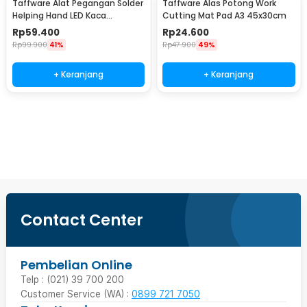
Taffware Alat Pegangan Solder
Taffware Alas Potong Work
Helping Hand LED Kaca
Cutting Mat Pad A3 45x30cm
Pembesar 3.5X - TE-801
Rp
59.400
Rp
24.600
Rp
99.900
41%
Rp
47.900
49%
+ Keranjang
+ Keranjang
Beli Sekarang
Contact Center
Pembelian Online
Telp : (021) 39 700 200
Customer Service (WA) :
0899 721 7050