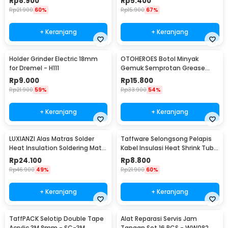
Rp
8.900
Rp
5.400
Rp
21.900
60%
Rp
15.900
67%
+ Keranjang
+ Keranjang
Holder Grinder Electric 18mm
OTOHEROES Botol Minyak
for Dremel - H111
Gemuk Semprotan Grease
Gun 250ml - Q001
Rp
9.000
Rp
15.800
Rp
21.900
59%
Rp
33.900
54%
+ Keranjang
+ Keranjang
LUXIANZI Alas Matras Solder
Taffware Selongsong Pelapis
Heat Insulation Soldering Mat
Kabel Insulasi Heat Shrink Tube
340x230mm - S-120B
127 PCS - RSG-AHZ
Rp
24.100
Rp
8.800
Rp
46.900
49%
Rp
21.900
60%
+ Keranjang
+ Keranjang
TaffPACK Selotip Double Tape
Alat Reparasi Servis Jam
Acrylic 3M 8mm - SC-3M
Tangan Set 16 PCS - WW082