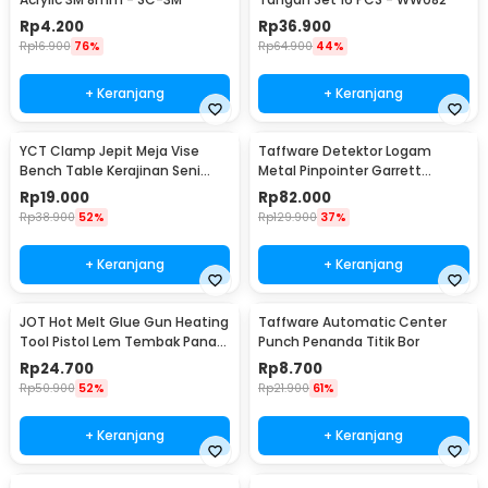
Rp
4.200
Rp
36.900
Rp
16.900
76%
Rp
64.900
44%
+ Keranjang
+ Keranjang
YCT Clamp Jepit Meja Vise
Taffware Detektor Logam
Bench Table Kerajinan Seni
Metal Pinpointer Garrett
Perhiasan 25mm - QST
Waterproof - 1166000
Rp
19.000
Rp
82.000
Rp
38.900
52%
Rp
129.900
37%
+ Keranjang
+ Keranjang
JOT Hot Melt Glue Gun Heating
Taffware Automatic Center
Tool Pistol Lem Tembak Panas
Punch Penanda Titik Bor
20W - QT-302
Rp
24.700
Rp
8.700
Rp
50.900
52%
Rp
21.900
61%
+ Keranjang
+ Keranjang