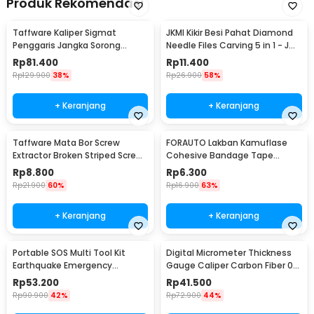
Produk Rekomendasi
Taffware Kaliper Sigmat
JKMI Kikir Besi Pahat Diamond
Penggaris Jangka Sorong
Needle Files Carving 5 in 1 - JM-
Digital LCD 150mm - SH20
FL1-1
Rp
81.400
Rp
11.400
Rp
129.900
38%
Rp
26.900
58%
+ Keranjang
+ Keranjang
Taffware Mata Bor Screw
FORAUTO Lakban Kamuflase
Extractor Broken Striped Screw
Cohesive Bandage Tape
Remover 4 PCS - S2
Hunting 4.5M 50mm - H10
Rp
8.800
Rp
6.300
Rp
21.900
60%
Rp
16.900
63%
+ Keranjang
+ Keranjang
Portable SOS Multi Tool Kit
Digital Micrometer Thickness
Earthquake Emergency
Gauge Caliper Carbon Fiber 0-
Outdoor Survival - JT21
12.7mm - TDT25
Rp
53.200
Rp
41.500
Rp
90.900
42%
Rp
72.900
44%