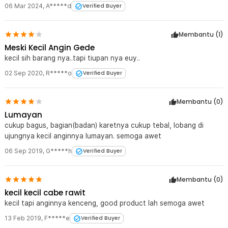
06 Mar 2024
,
A*****d
Verified Buyer
1 x Semprotan Debu Dust Blower Plastic Tip for Keyboard Lens
Camera Watch - 1154
Membantu (
1
)
Meski Kecil Angin Gede
kecil sih barang nya..tapi tiupan nya euy..
02 Sep 2020
,
R*****o
Verified Buyer
Membantu (
0
)
Lumayan
cukup bagus, bagian(badan) karetnya cukup tebal, lobang di
ujungnya kecil anginnya lumayan. semoga awet
06 Sep 2019
,
G*****h
Verified Buyer
Membantu (
0
)
kecil kecil cabe rawit
kecil tapi anginnya kenceng, good product lah semoga awet
13 Feb 2019
,
F*****e
Verified Buyer