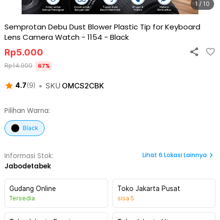
1 / 10
Semprotan Debu Dust Blower Plastic Tip for Keyboard
Lens Camera Watch - 1154
-
Black
Rp
5.000
Rp
14.900
67
%
•
SKU
OMCS2CBK
4.7
(
9
)
Pilihan Warna:
Black
Lihat
6
Lokasi Lainnya
Informasi Stok:
Jabodetabek
Gudang Online
Toko Jakarta Pusat
Tersedia
sisa
5