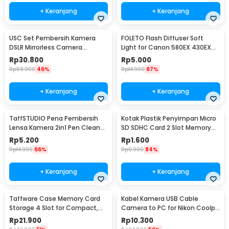
+ Keranjang
+ Keranjang
USC Set Pembersih Kamera
FOLETO Flash Diffuser Soft
DSLR Mirrorless Camera
Light for Canon 580EX 430EX
Cleaning Kit - W346
Nikon SB-800
Rp
30.800
Rp
5.000
Rp
56.900
46%
Rp
14.900
67%
+ Keranjang
+ Keranjang
TaffSTUDIO Pena Pembersih
Kotak Plastik Penyimpan Micro
Lensa Kamera 2in1 Pen Cleaner
SD SDHC Card 2 Slot Memory
for Camera - LP-1
Card Storage - SD10
Rp
5.200
Rp
1.600
Rp
14.900
66%
Rp
9.900
84%
+ Keranjang
+ Keranjang
Taffware Case Memory Card
Kabel Kamera USB Cable
Storage 4 Slot for Compact,
Camera to PC for Nikon Coolpix
SD, and Micro SD - WC0572
1.5 M - UC-E6
Rp
21.900
Rp
10.300