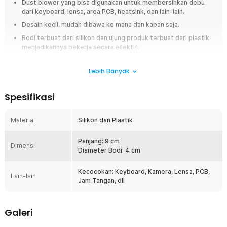
Dust blower yang bisa digunakan untuk membersihkan debu
dari keyboard, lensa, area PCB, heatsink, dan lain-lain.
Desain kecil, mudah dibawa ke mana dan kapan saja.
Bodi terbuat dari silikon dan ujung produk terbuat dari plastik
menjadikannya bekerja secara efektif.
Overview
Lebih Banyak
Dust Blower Silikon 1154 adalah alat pembersih debu praktis yang
dirancang untuk perangkat sensitif seperti lensa kamera, keyboard, area
Spesifikasi
PCB, heatsink, dan jam tangan. Cara kerjanya sederhana, cukup ditekan
pada bodi silikon untuk menghasilkan hembusan angin yang efektif
mengangkat debu tanpa menyentuh permukaan. Alat ini sangat aman
Material
Silikon dan Plastik
digunakan karena tidak memerlukan cairan pembersih maupun sumber
listrik.
Panjang: 9 cm
Dimensi
Diameter Bodi: 4 cm
Fitur
Kecocokan: Keyboard, Kamera, Lensa, PCB,
Membersihkan Tanpa Cairan dan Listrik
Lain-lain
Jam Tangan, dll
Dust blower ini bekerja dengan sistem pompa udara manual dari
bodi silikon. Anda tidak perlu menggunakan cairan pembersih yang
berisiko merusak komponen elektronik. Aman untuk lensa kamera,
Galeri
sensor luar, dan perangkat elektronik sensitif.
Ujung Plastik Presisi