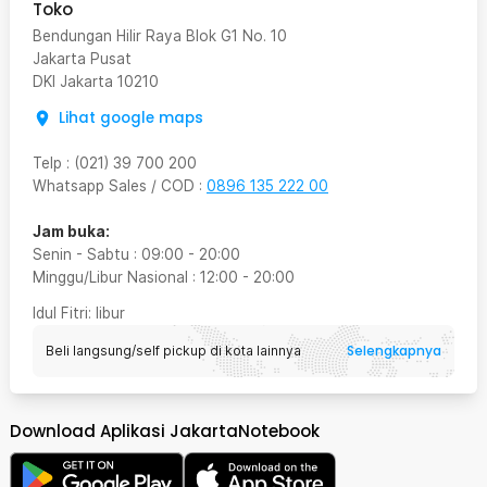
Toko
Bendungan Hilir Raya Blok G1 No. 10
Jakarta Pusat
DKI Jakarta
10210
Lihat google maps
Telp
:
(021) 39 700 200
Whatsapp Sales / COD
:
0896 135 222 00
Jam buka:
Senin - Sabtu
:
09:00
-
20:00
Minggu/Libur Nasional
:
12:00
-
20:00
Idul Fitri
: libur
Selengkapnya
Beli langsung/self pickup di kota lainnya
Download Aplikasi JakartaNotebook