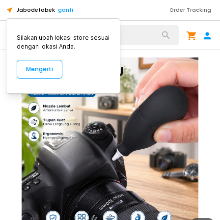
Jabodetabek
ganti
Order Tracking
Alat Kopi
Silakan ubah lokasi store sesuai
dengan lokasi Anda.
Mengerti