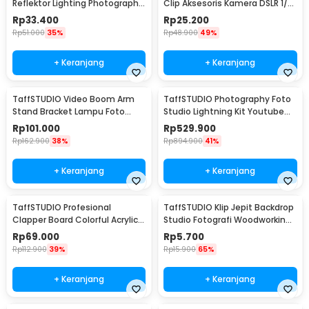
Reflektor Lighting Photography
Clip Aksesoris Kamera DSLR 1/4
Flash 80cm - UB-004
3/8 Inch - JT10002
Rp
33.400
Rp
25.200
Rp
51.000
35%
Rp
48.900
49%
+ Keranjang
+ Keranjang
TaffSTUDIO Video Boom Arm
TaffSTUDIO Photography Foto
Stand Bracket Lampu Foto
Studio Lightning Kit Youtube
Studio - SB36WE
Vlog - D-HZ7
Rp
101.000
Rp
529.900
Rp
162.900
38%
Rp
894.900
41%
+ Keranjang
+ Keranjang
TaffSTUDIO Profesional
TaffSTUDIO Klip Jepit Backdrop
Clapper Board Colorful Acrylic -
Studio Fotografi Woodworking
TS-3EL
6 Inch - PB-A06
Rp
69.000
Rp
5.700
Rp
112.900
39%
Rp
15.900
65%
+ Keranjang
+ Keranjang