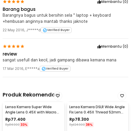
Membantu (
0
)
Barang bagus
Barangnya bagus untuk bersihin sela " laptop + keyboard
+hembusan anginnya mantab thanks jaknote
22 May 2016
,
J*****d
Verified Buyer
Membantu (
0
)
review
sangat usefull dan kecil, jadi gampang dibawa kemana mana
17 Mar 2016
,
E*****a
Verified Buyer
Produk Rekomendasi
Lensa Kamera Super Wide
Lensa Kamera DSLR Wide Angle
Angle Lens 0.45X with Macro
Fix Lens 0.45X Thread 52mm
58mm for Canon - S-DAL-0001
with Macro
Rp
77.400
Rp
78.300
Rp
114.900
33%
Rp
124.900
38%