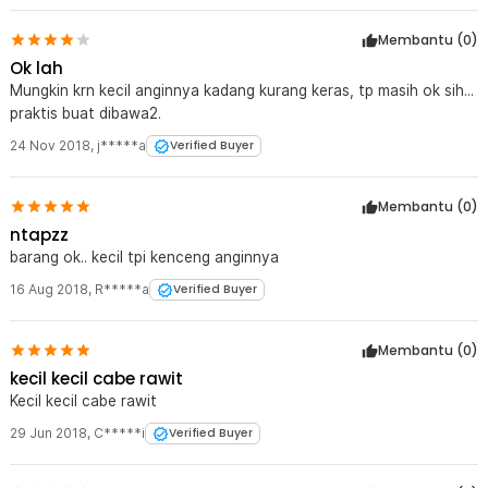
Membantu (
0
)
Ok lah
Mungkin krn kecil anginnya kadang kurang keras, tp masih ok sih...
praktis buat dibawa2.
24 Nov 2018
,
j*****a
Verified Buyer
Membantu (
0
)
ntapzz
barang ok.. kecil tpi kenceng anginnya
16 Aug 2018
,
R*****a
Verified Buyer
Membantu (
0
)
kecil kecil cabe rawit
Kecil kecil cabe rawit
29 Jun 2018
,
C*****i
Verified Buyer