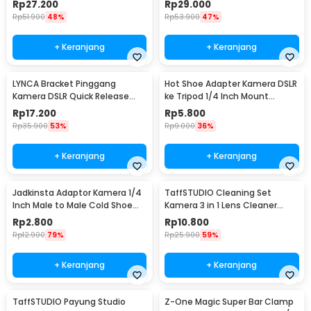
Rp
27.200
Rp
29.000
Rp
51.900
48%
Rp
53.900
47%
+ Keranjang
+ Keranjang
LYNCA Bracket Pinggang
Hot Shoe Adapter Kamera DSLR
Kamera DSLR Quick Release
ke Tripod 1/4 Inch Mount
Belt Button 1/4 Inch - UK-A8S
Universal
Rp
17.200
Rp
5.800
Rp
35.900
53%
Rp
9.000
36%
+ Keranjang
+ Keranjang
Jadkinsta Adaptor Kamera 1/4
TaffSTUDIO Cleaning Set
Inch Male to Male Cold Shoe
Kamera 3 in 1 Lens Cleaner
Tripod Mount - RV81
Blower - LP-1
Rp
2.800
Rp
10.800
Rp
12.900
79%
Rp
25.900
59%
+ Keranjang
+ Keranjang
TaffSTUDIO Payung Studio
Z-One Magic Super Bar Clamp