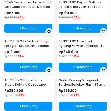
ZCAM Tas Kamera Lensa Pouch
TaffSTUDIO Payung Softbox
Soft Case Serut DSLR Mirrorless
Reflektor 50x70cm E27 Four
4 PCS - ZC121
Lamp Socket - KS65
Rp
55.100
Rp
130.000
Rp
93.900
42%
Rp
200.900
36%
+ Keranjang
+ Keranjang
TaffSTUDIO Reflektor Cahaya
TaffSTUDIO Foto Studio
Fotografi Studio 2in1 Foldable
Lighting Kit with Backdrop - LD-
60cm - YE-R110
TZ11A
Rp
19.000
Rp
659.900
Rp
38.900
52%
Rp
809.900
19%
+ Keranjang
+ Keranjang
TaffSTUDIO Portrait Foto
Godox Payung Octagonal
Studio Lighting Kit Youtube
Softbox Reflektor Flash 95cm -
Vlog - LD-TZ07A
SB-UBW
Rp
380.300
Rp
296.100
Rp
521.900
28%
Rp
405.900
28%
+ Keranjang
+ Keranjang