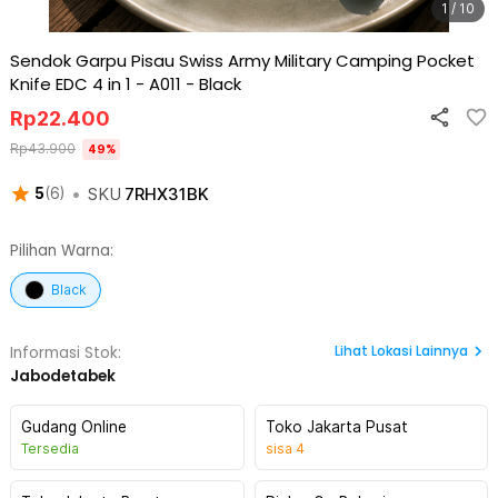
1 / 10
Sendok Garpu Pisau Swiss Army Military Camping Pocket
Knife EDC 4 in 1 - A011
-
Black
Rp
22.400
Rp
43.900
49
%
•
SKU
7RHX31BK
5
(
6
)
Pilihan Warna:
Black
Lihat
Lokasi Lainnya
Informasi Stok:
Jabodetabek
Gudang Online
Toko Jakarta Pusat
Tersedia
sisa
4