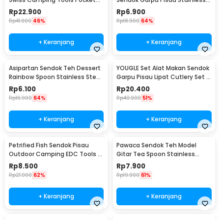
Knife EDC 5in1 - A008
Travel 20cm - HG1514
Rp
22.900
Rp
6.900
Rp
41.900
46%
Rp
18.900
64%
+ Keranjang
+ Keranjang
Asipartan Sendok Teh Dessert
YOUGLE Set Alat Makan Sendok
Rainbow Spoon Stainless Steel
Garpu Pisau Lipat Cutlery Set 3
Bulat - A014
PCS - A009
Rp
6.100
Rp
20.400
Rp
16.900
64%
Rp
40.900
51%
+ Keranjang
+ Keranjang
Petrified Fish Sendok Pisau
Pawaca Sendok Teh Model
Outdoor Camping EDC Tools -
Gitar Tea Spoon Stainless
LX709
Steel 304 12cm - RR-09
Rp
8.500
Rp
7.900
Rp
21.900
62%
Rp
19.900
61%
+ Keranjang
+ Keranjang