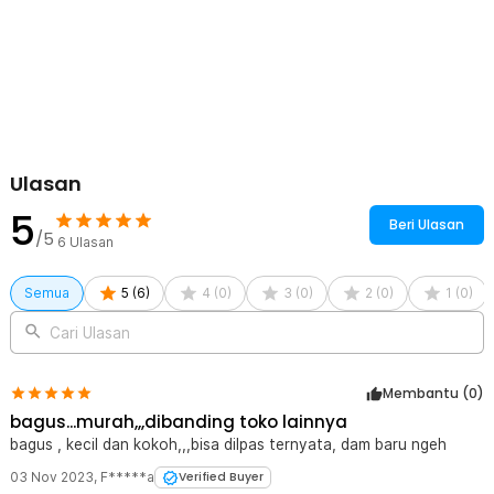
Kelengkapan Produk
Rincian yang Anda dapatkan untuk pembelian produk ini:
1 x Sendok Garpu Pisau Swiss Army Military Camping Pocket
Knife EDC 4 in 1 - A011
Ulasan
5
Beri Ulasan
/5
6
Ulasan
Semua
5
(
6
)
4
(
0
)
3
(
0
)
2
(
0
)
1
(
0
)
Cari Ulasan
Membantu (
0
)
bagus...murah,,,dibanding toko lainnya
bagus , kecil dan kokoh,,,bisa dilpas ternyata, dam baru ngeh
03 Nov 2023
,
F*****a
Verified Buyer