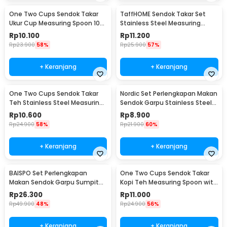
One Two Cups Sendok Takar
TaffHOME Sendok Takar Set
Ukur Cup Measuring Spoon 10
Stainless Steel Measuring
PCS - 16799
Spoon 5 PCS - S300
Rp
10.100
Rp
11.200
Rp
23.900
58%
Rp
25.900
57%
+ Keranjang
+ Keranjang
One Two Cups Sendok Takar
Nordic Set Perlengkapan Makan
Teh Stainless Steel Measuring
Sendok Garpu Stainless Steel
Spoon 5 PCS - S301
Cutlery Set - XS-B014
Rp
10.600
Rp
8.900
Rp
24.900
58%
Rp
21.900
60%
+ Keranjang
+ Keranjang
BAISPO Set Perlengkapan
One Two Cups Sendok Takar
Makan Sendok Garpu Sumpit
Kopi Teh Measuring Spoon with
Bambu Cutlery Set Winding -
Clip - G166
Rp
26.300
Rp
11.000
EA025
Rp
49.900
48%
Rp
24.900
56%
+ Keranjang
+ Keranjang