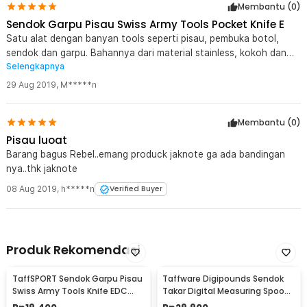
Membantu (
0
)
Sendok Garpu Pisau Swiss Army Tools Pocket Knife E
Satu alat dengan banyan tools seperti pisau, pembuka botol,
sendok dan garpu. Bahannya dari material stainless, kokoh dan
Selengkapnya
gak mudah karat
29 Aug 2019
,
M*****n
Membantu (
0
)
Pisau luoat
Barang bagus Rebel..emang produck jaknote ga ada bandingan
nya..thk jaknote
08 Aug 2019
,
h*****n
Verified Buyer
Produk Rekomendasi
TaffSPORT Sendok Garpu Pisau
Taffware Digipounds Sendok
Swiss Army Tools Knife EDC
Takar Digital Measuring Spoon
6in1 - A007
500g 0.1g - HM10