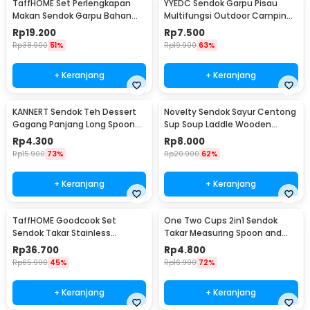
TaffHOME Set Perlengkapan
YYEDC Sendok Garpu Pisau
Makan Sendok Garpu Bahan
Multifungsi Outdoor Camping
Bambu Cutlery Set - EA02510
Spork EDC Tools - LX708
Rp
19.200
Rp
7.500
Rp
38.900
51%
Rp
19.900
63%
+ Keranjang
+ Keranjang
KANNERT Sendok Teh Dessert
Novelty Sendok Sayur Centong
Gagang Panjang Long Spoon
Sup Soup Laddle Wooden
Stainless Steel - RR-11
Spoon - RR-20
Rp
4.300
Rp
8.000
Rp
15.900
73%
Rp
20.900
62%
+ Keranjang
+ Keranjang
TaffHOME Goodcook Set
One Two Cups 2in1 Sendok
Sendok Takar Stainless
Takar Measuring Spoon and
Measuring Spoon 8 PCS - 167
Coffee Tamper - G1120
Rp
36.700
Rp
4.800
Rp
65.900
45%
Rp
16.900
72%
+ Keranjang
+ Keranjang