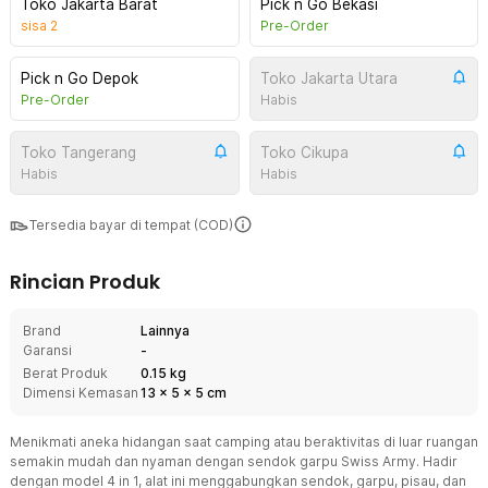
Toko Jakarta Barat
Pick n Go Bekasi
sisa
2
Pre-Order
Pick n Go Depok
Toko Jakarta Utara
Pre-Order
Habis
Toko Tangerang
Toko Cikupa
Habis
Habis
Tersedia bayar di tempat (COD)
Rincian Produk
Brand
Lainnya
Garansi
-
Berat Produk
0.15 kg
Dimensi Kemasan
13
x
5
x
5
cm
Menikmati aneka hidangan saat camping atau beraktivitas di luar ruangan
semakin mudah dan nyaman dengan sendok garpu Swiss Army. Hadir
dengan model 4 in 1, alat ini menggabungkan sendok, garpu, pisau, dan