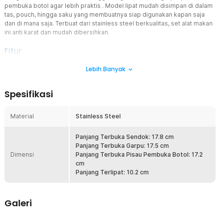
pembuka botol agar lebih praktis . Model lipat mudah disimpan di dalam
tas, pouch, hingga saku yang membuatnya siap digunakan kapan saja
dan di mana saja. Terbuat dari stainless steel berkualitas, set alat makan
ini anti karat dan mudah dibersihkan.
Fitur
4 Fungsi 1 Alat
Lebih Banyak
Hadir sebagai produk multifungsi, alat ini menggabungkan sendok,
garpu, pisau, dan pembuka botol yang praktis. Kini Anda dapat
Spesifikasi
menikmati berbagai hidangan hingga membuka tutup botol hanya
dengan 1 alat saja. Praktis dan efisien untuk penggunaan outdoor.
Material
Stainless Steel
Ringkas dan Mudah Dibawa
Menawarkan model lipat, sendok garpu ini ringkas yang cocok
untuk menemani aktivitas outdoor. Kini Anda dapat membawa alat
Panjang Terbuka Sendok: 17.8 cm
makan dengan mudah tanpa menguras ruang di dalam tas atau
Panjang Terbuka Garpu: 17.5 cm
Dimensi
carrier. Cukup lipat dan bawa sendok garpu untuk menikmati
Panjang Terbuka Pisau Pembuka Botol: 17.2
hidangan lezat di mana saja.
cm
Panjang Terlipat: 10.2 cm
Anti Karat dan Higienis
Terbuat dari stainless steel, set alat makan ini tidak mudah berkarat
meski digunakan dengan aneka jenis makanan. Lebih higienis
Galeri
dengan permukaan tidak berpori sehingga lebih mudah
dibersihkan dan tidak menyerap bau.