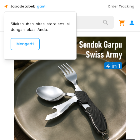
Jabodetabek
ganti
Order Tracking
Alat Kopi
Silakan ubah lokasi store sesuai
dengan lokasi Anda.
Mengerti