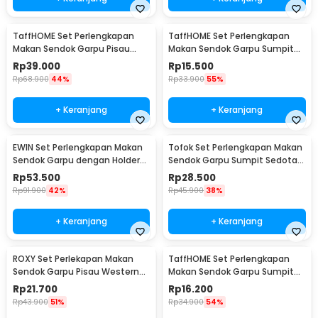
TaffHOME Set Perlengkapan
TaffHOME Set Perlengkapan
Makan Sendok Garpu Pisau
Makan Sendok Garpu Sumpit
Sumpit 8 PCS - EA02300
Pouch Cutlery Set - T1
Rp
39.000
Rp
15.500
Rp
68.900
44%
Rp
33.900
55%
+ Keranjang
+ Keranjang
EWIN Set Perlengkapan Makan
Tofok Set Perlengkapan Makan
Sendok Garpu dengan Holder
Sendok Garpu Sumpit Sedotan
Angsa Swan Rack - NP311
dengan Pouch - T5
Rp
53.500
Rp
28.500
Rp
91.900
42%
Rp
45.900
38%
+ Keranjang
+ Keranjang
ROXY Set Perlekapan Makan
TaffHOME Set Perlengkapan
Sendok Garpu Pisau Western
Makan Sendok Garpu Sumpit
Cutlery Set 4 PCS - C24
Sedotan with Pouch - T10
Rp
21.700
Rp
16.200
Rp
43.900
51%
Rp
34.900
54%