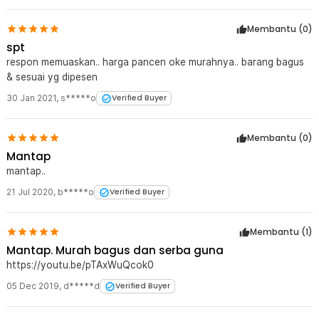
Membantu (
0
)
spt
respon memuaskan.. harga pancen oke murahnya.. barang bagus
& sesuai yg dipesen
30 Jan 2021
,
s*****o
Verified Buyer
Membantu (
0
)
Mantap
mantap..
21 Jul 2020
,
b*****o
Verified Buyer
Membantu (
1
)
Mantap. Murah bagus dan serba guna
https://youtu.be/pTAxWuQcok0
05 Dec 2019
,
d*****d
Verified Buyer