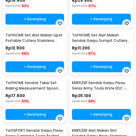
Rp
19.400
Rp
29.900
Rp
39.900
52%
Rp
55.900
47%
+ Keranjang
+ Keranjang
TaffHOME Set Alat Makan Lipat
TaffHOME Set Alat Makan
Portable Cutlery Stainless
Sendok Garpu Sumpit Cutlery
Steel 410 - AOTU
with Pouch - CJ0091
Rp
12.900
Rp
11.200
Rp
28.900
56%
Rp
25.900
57%
+ Keranjang
+ Keranjang
TaffHOME Sendok Takar Set
KNIFEZER Sendok Garpu Pisau
Baking Measurement Spoon
Swiss Army Tools Knife EDC -
0.62-15ml 6 PCS - 16752
A010
Rp
17.600
Rp
25.100
Rp
36.900
53%
Rp
48.900
49%
+ Keranjang
+ Keranjang
TaffSPORT Sendok Garpu Pisau
KNIFEZER Alat Makan 3in1
Swiss Camping Tools Pocket
Sendok Garpu Pisau Stainless