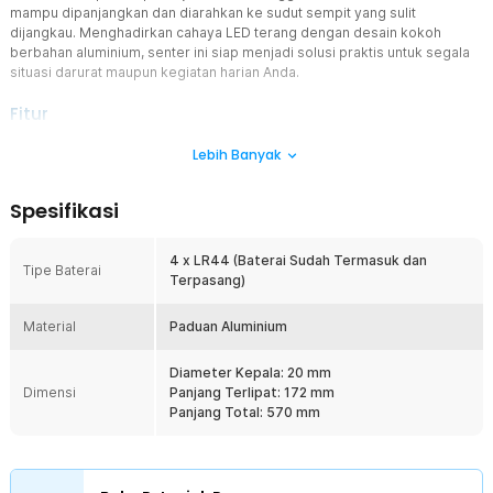
mampu dipanjangkan dan diarahkan ke sudut sempit yang sulit
dijangkau. Menghadirkan cahaya LED terang dengan desain kokoh
berbahan aluminium, senter ini siap menjadi solusi praktis untuk segala
situasi darurat maupun kegiatan harian Anda.
Fitur
Kepala Fleksibel dan Teleskopik
Lebih Banyak
Senter dapat dipanjangkan hingga 570 mm, memungkinkan
pencahayaan di area sulit dijangkau seperti bawah kendaraan atau
Spesifikasi
celah sempit. Leher fleksibel yang bisa diputar 360° memudahkan
Anda mengarahkan cahaya dengan tepat sesuai kebutuhan.
4 x LR44 (Baterai Sudah Termasuk dan
Cahaya Terang dan Fokus
Tipe Baterai
Terpasang)
Dibekali tiga chip LED pada kepala senter, pencahayaannya lebih
terang dan terfokus. Ideal digunakan untuk aktivitas outdoor di
Material
malam hari, perbaikan darurat, hingga saat listrik padam di rumah.
Paduan Aluminium
4 Baterai LR44
Diameter Kepala: 20 mm
Menggunakan empat baterai kancing LR44 yang mudah didapat di
Dimensi
Panjang Terlipat: 172 mm
toko jam atau elektronik. Konsumsi dayanya hemat, sehingga
Panjang Total: 570 mm
senter dapat digunakan dalam durasi lebih lama tanpa perlu sering
mengganti baterai.
Bahan Berkualitas
Dibuat dari paduan aluminium berkualitas tinggi yang ringan