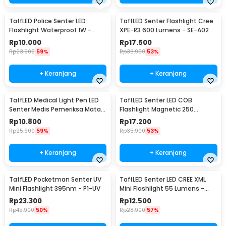
TaffLED Police Senter LED
TaffLED Senter Flashlight Cree
Flashlight Waterproof 1W -
XPE-R3 600 Lumens - SE-A02
TAC2L
Rp
10.000
Rp
17.500
Rp
23.900
59%
Rp
36.900
53%
+ Keranjang
+ Keranjang
TaffLED Medical Light Pen LED
TaffLED Senter LED COB
Senter Medis Pemeriksa Mata -
Flashlight Magnetic 250
Ti4
Lumens - BC12
Rp
10.800
Rp
17.200
Rp
25.900
59%
Rp
35.900
53%
+ Keranjang
+ Keranjang
TaffLED Pocketman Senter UV
TaffLED Senter LED CREE XML
Mini Flashlight 395nm - P1-UV
Mini Flashlight 55 Lumens -
Mini 865
Rp
23.300
Rp
12.500
Rp
45.900
50%
Rp
28.900
57%