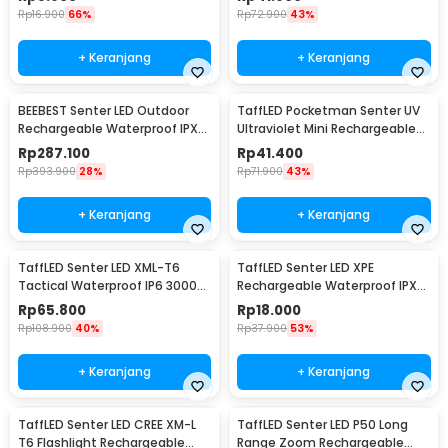
Rp
16.900
66%
Rp
72.900
43%
+ Keranjang
+ Keranjang
BEEBEST Senter LED Outdoor
TaffLED Pocketman Senter UV
Rechargeable Waterproof IPX6
Ultraviolet Mini Rechargeable
1000 Lumens - FZ101
395nm - P1UV
Rp
287.100
Rp
41.400
Rp
393.900
28%
Rp
71.900
43%
+ Keranjang
+ Keranjang
TaffLED Senter LED XML-T6
TaffLED Senter LED XPE
Tactical Waterproof IP6 3000
Rechargeable Waterproof IPX4
Lumens - E97
200 Lumens - 3187
Rp
65.800
Rp
18.000
Rp
108.900
40%
Rp
37.900
53%
+ Keranjang
+ Keranjang
TaffLED Senter LED CREE XM-L
TaffLED Senter LED P50 Long
T6 Flashlight Rechargeable
Range Zoom Rechargeable