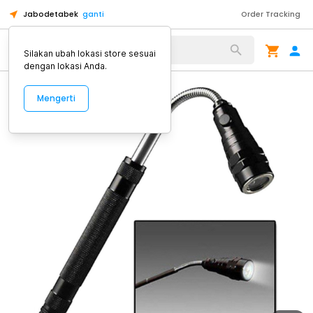
Jabodetabek
ganti
Order Tracking
Alat Kopi
Silakan ubah lokasi store sesuai
dengan lokasi Anda.
Mengerti