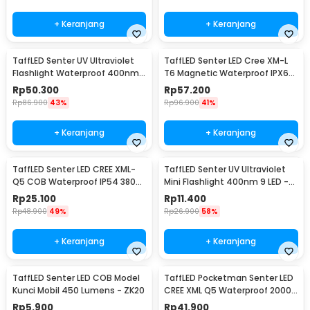
+ Keranjang
+ Keranjang
TaffLED Senter UV Ultraviolet
TaffLED Senter LED Cree XM-L
Flashlight Waterproof 400nm
T6 Magnetic Waterproof IPX6
51 LED - UV-51
8000 Lumens - E17 COB
Rp
50.300
Rp
57.200
Rp
86.900
43%
Rp
96.900
41%
+ Keranjang
+ Keranjang
TaffLED Senter LED CREE XML-
TaffLED Senter UV Ultraviolet
Q5 COB Waterproof IP54 3800
Mini Flashlight 400nm 9 LED -
Lumens - P1
UV-395
Rp
25.100
Rp
11.400
Rp
48.900
49%
Rp
26.900
58%
+ Keranjang
+ Keranjang
TaffLED Senter LED COB Model
TaffLED Pocketman Senter LED
Kunci Mobil 450 Lumens - ZK20
CREE XML Q5 Waterproof 2000
Lumens - P1
Rp
5.900
Rp
41.900