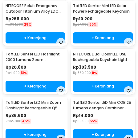
ukurannya kecil misalnya baud mur yg tidak terjangkau susah
NITECORE Peluit Emergency
TaffLED Senter Mini LED Solar
diambil. thanks jacknot, sori reviewnya kepanjangan..... sukses
Outdoor Titanium Alloy EDC
Power Rechargeable Keychain
terus...
Survival 120dB - NWS10
3 LED 0.8W - XY
Rp
266.000
Rp
10.200
Rp
364.900
28%
Rp
24.900
60%
+ Keranjang
+ Keranjang
TaffLED Senter LED Flashlight
NITECORE Dual Color LED USB
2000 Lumens Zoom
Rechargeable Keychain Light -
Waterproof - Pocketman P1
THUMB
Rp
20.600
Rp
303.900
Rp
41.900
51%
Rp
330.900
9%
+ Keranjang
+ Keranjang
TaffLED Senter LED Mini Zoom
TaffLED Senter LED Mini COB 25
Flashlight Rechargeable Q5
Lumens dengan Carabiner -
2000 Lumens
BM-9402
Rp
36.600
Rp
14.000
Rp
65.900
45%
Rp
30.900
55%
+ Keranjang
+ Keranjang