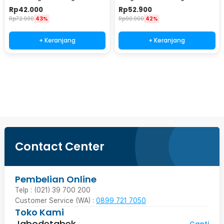
500 Lumens - CH1463
IP55 800 Lumens - TG-S191
Rp
42.000
Rp
52.900
Rp
72.900
43%
Rp
90.900
42%
+ Keranjang
+ Keranjang
Beli Sekarang
Contact Center
Pembelian Online
Telp : (021) 39 700 200
Customer Service (WA) :
0899 721 7050
Toko Kami
Jabodetabek