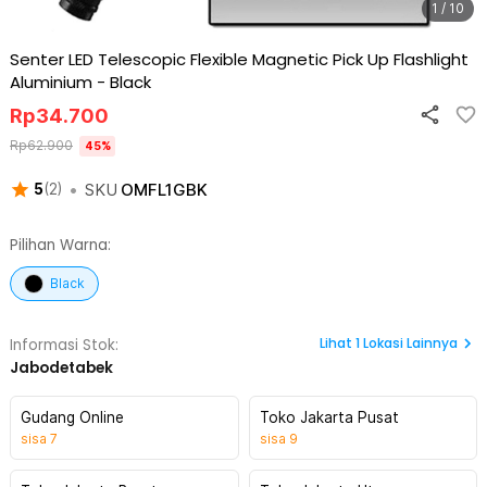
1 / 10
Senter LED Telescopic Flexible Magnetic Pick Up Flashlight
Aluminium
-
Black
Rp
34.700
Rp
62.900
45
%
•
SKU
OMFL1GBK
5
(
2
)
Pilihan Warna:
Black
Lihat
1
Lokasi Lainnya
Informasi Stok:
Jabodetabek
Gudang Online
Toko Jakarta Pusat
sisa
7
sisa
9