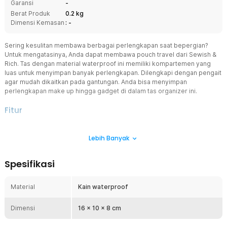
Garansi
-
Berat Produk
0.2 kg
Dimensi Kemasan
: -
Sering kesulitan membawa berbagai perlengkapan saat bepergian?
Untuk mengatasinya, Anda dapat membawa pouch travel dari Sewish &
Rich. Tas dengan material waterproof ini memiliki kompartemen yang
luas untuk menyimpan banyak perlengkapan. Dilengkapi dengan pengait
agar mudah dikaitkan pada gantungan. Anda bisa menyimpan
perlengkapan make up hingga gadget di dalam tas organizer ini.
Fitur
Simpan Berbagai Barang
Lebih Banyak
Pouch travel dibekali kompartemen utama yang cukup untuk
menyimpan handphone, mouse, charger, dan perlengkapan gadget
lainnya. Anda juga dapat memanfaatkan tas organizer ini sebagai
Spesifikasi
pouch make up ataupun toiletry bag.
Dilengkapi dengan Strap
Material
Kain waterproof
Saat pergi ke tempat tertentu, terkadang Anda kebingungan
meletakkan tas karena tidak ada meja atau rak. Oleh karena itu,
Dimensi
pouch travel dari Sewish & Rich ini dilengkapi dengan strap agar
16 x 10 x 8 cm
dapat Anda gantungkan atau jinjing dengan mudah.