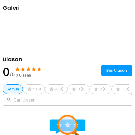
Aman dengan Ritsleting
Galeri
Selain mudah dibawa, pouch travel ini juga akan menjaga keamanan
barang Anda. Hal ini berkat hadirnya ritsleting di sepanjang
kompartemen. Anda tidak perlu khawatir barang akan terjatuh saat
tersimpan di dalamnya.
Ringan dan Tahan Lama
Sebagai teman travel, tentu saja tas organizer ini terbuat dari
material yang ringan dan dapat diandalkan. Daya tahannya juga baik
terhadap kerusakan dan aus. Tas ini bahkan dilapisi material yang
tahan air untuk melindungi isinya agar tetap kering.
Ulasan
0
Kelengkapan Produk
Beri Ulasan
/5
0
Ulasan
Rincian yang Anda dapatkan untuk pembelian produk ini:
1 x Sewish & Rich Pouch Travel Organizer Make Up Gadget
Semua
Waterproof - SR13
5
(
0
)
4
(
0
)
3
(
0
)
2
(
0
)
1
(
0
)
Cari Ulasan