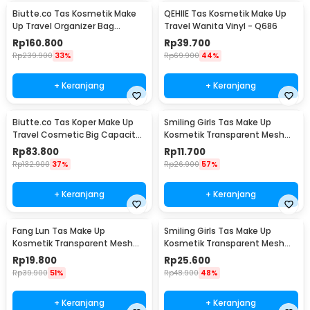
Biutte.co Tas Kosmetik Make
QEHIIE Tas Kosmetik Make Up
Up Travel Organizer Bag
Travel Wanita Vinyl - Q686
Wanita 40x29x14cm - F150
Rp
160.800
Rp
39.700
Rp
239.900
33%
Rp
69.900
44%
+ Keranjang
+ Keranjang
Biutte.co Tas Koper Make Up
Smiling Girls Tas Make Up
Travel Cosmetic Big Capacity
Kosmetik Transparent Mesh
Waterproof - F119
Flat Mouth Bag - SMG1
Rp
83.800
Rp
11.700
Rp
132.900
37%
Rp
26.900
57%
+ Keranjang
+ Keranjang
Fang Lun Tas Make Up
Smiling Girls Tas Make Up
Kosmetik Transparent Mesh
Kosmetik Transparent Mesh
Octagon Bag - SMG2
Storage Bag - SMG3
Rp
19.800
Rp
25.600
Rp
39.900
51%
Rp
48.900
48%
+ Keranjang
+ Keranjang