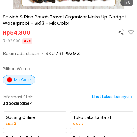
1 / 8
Sewish & Rich Pouch Travel Organizer Make Up Gadget
Waterproof - SR13
-
Mix Color
Rp
54.800
Rp
92.900
42
%
Belum ada ulasan
•
SKU
7RTP9ZMZ
Pilihan Warna:
Mix Color
Lihat
Lokasi Lainnya
Informasi Stok:
Jabodetabek
Gudang Online
Toko Jakarta Barat
sisa
2
sisa
2