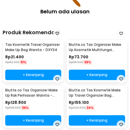
Belum ada ulasan
Produk Rekomendasi
Tas Kosmetik Travel Organizer
Biutte.co Tas Organizer Make
Make Up Bag Wanita - DXY34
Up Kosmetik Multifungsi
25.5x23x9.5cm - F118
Rp
21.400
Rp
73.700
Rp
42.900
51%
Rp
118.900
39%
+ Keranjang
+ Keranjang
Biutte.co Tas Organizer Make
Biutte.co Tas Kosmetik Make
Up Rak Perhiasan Wanita -
Up Travel Organizer Bag
F250
Wanita 36x26x13cm - F150
Rp
128.800
Rp
155.100
Rp
198.900
36%
Rp
232.900
34%
+ Keranjang
+ Keranjang