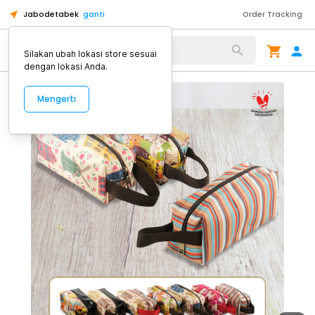
Jabodetabek
ganti
Order Tracking
Alat Kopi
Silakan ubah lokasi store sesuai
dengan lokasi Anda.
Mengerti