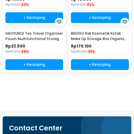
Rp
72.900
43%
Rp
78.900
42%
+ Keranjang
+ Keranjang
HAOYUNQI Tas Travel Organizer
BEDIGU Rak Kosmetik Kotak
Pouch Multifunctional Storage
Make Up Storage Box Organizer
Bag - XD130
3 Layer - BD3
Rp
23.500
Rp
170.100
Rp
45.900
49%
Rp
251.900
33%
+ Keranjang
+ Keranjang
Beli Sekarang
Contact Center