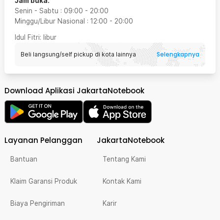
Jam buka:
Senin - Sabtu
:
09:00
-
20:00
Minggu/Libur Nasional
:
12:00
-
20:00
Idul Fitri
: libur
Selengkapnya
Beli langsung/self pickup di kota lainnya
Download Aplikasi JakartaNotebook
Layanan Pelanggan
JakartaNotebook
Bantuan
Tentang Kami
Klaim Garansi Produk
Kontak Kami
Biaya Pengiriman
Karir