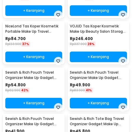
+ Keranjang
+ Keranjang
NiceLond Tas Koper Kosmetik
VOJUD Tas Koper Kosmetik
Portable Make Up Travel
Make Up Beauty Salon Storage
dengan Cermin Kecil - H500
Box 32cm - H740
Rp
84.700
Rp
246.400
Rp
133.900
37%
Rp
337.900
28%
+ Keranjang
+ Keranjang
Sewish & Rich Pouch Travel
Sewish & Rich Pouch Travel
Organizer Make Up Gadget
Organizer Make Up Gadget
Boxy Waterproof - SR12
Waterproof - SR14
Rp
54.800
Rp
49.900
Rp
92.900
42%
Rp
83.900
41%
+ Keranjang
+ Keranjang
Sewish & Rich Pouch Travel
Sewish & Rich Tote Bag Travel
Organizer Make Up Gadget
Organizer Gadget Make Up
with Strap 1PCS - SR15
Pouch - SR16
Rp
41.900
Rp
45.800