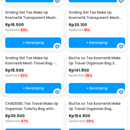
Smiling Girl Tas Make Up
Smiling Girl Tas Make Up
Kosmetik Transparent Mesh
Kosmetik Transparent Mesh
Briefcase Bag - SMG4
Shell Bag - SMG5
Rp
16.500
Rp
20.100
Rp
34.900
53%
Rp
40.900
51%
+ Keranjang
+ Keranjang
Smiling Girl Tas Make Up
Biutte.co Tas Kosmetik Make
Kosmetik Mesh Travel Bag -
Up Travel Organizer Bag 3
SMG3
Layers 37x26x13cm - F120
Rp
18.500
Rp
141.800
Rp
37.900
52%
Rp
215.900
35%
+ Keranjang
+ Keranjang
CHADESIEL Tas Travel Make Up
Biutte.co Tas Kosmetik Make
Organizer Toiletry Bag with
Up Travel Organizer Bag
Hook - C150
Waterproof - F220
Rp
30.500
Rp
154.900
Rp
56.900
47%
Rp
232.900
34%