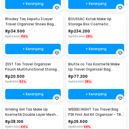
+ Keranjang
+ Keranjang
Rhodey Tas Sepatu 3 Layer
BOUSSAC Kotak Make Up
Travel Organizer Shoes Bag
Storage Box Cosmetic
Nylon Mesh Oxford - LK-20
Organizer Dustproof - 3028
Rp
34.500
Rp
234.200
Rp
62.900
46%
Rp
320.900
28%
+ Keranjang
+ Keranjang
ZEST Tas Travel Organizer
Biutte.co Tas Kosmetik Make
Pouch Multifunctional Storage
Up Travel Organizer Bag
Electronic Bag - BM012N1019
Waterproof - F125
Rp
20.500
Rp
77.200
Rp
41.900
52%
Rp
123.900
38%
+ Keranjang
+ Keranjang
Smiling Girl Tas Make Up
WEEKEI HIGHT Tas Travel Bag
Kosmetik Double Layer Mesh
P3K First Aid Kit Organizer - TB-
20.5x13.5x14cm - SMG6
0621
Rp
38.100
Rp
25.500
Rp
67.900
44%
Rp
48.900
48%