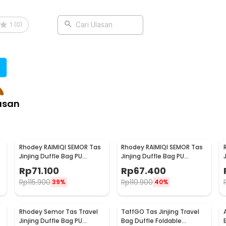
1
(
0
)
Cari Ulasan
asan
Rhodey RAIMIQI SEMOR Tas
Rhodey RAIMIQI SEMOR Tas
Jinjing Duffle Bag PU
Jinjing Duffle Bag PU
Leather Unisex 20 Inch
Leather Unisex 20 Inch
Rp
71.100
Rp
67.400
Large Bear - C01
Black Gray Grid - C01
Rp
115.900
Rp
110.900
39%
40%
Rhodey Semor Tas Travel
TaffGO Tas Jinjing Travel
Jinjing Duffle Bag PU
Bag Duffle Foldable