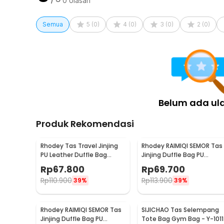
0
Ulasan
Semua
5
(
0
)
4
(
0
)
3
(
0
)
2
(
0
)
Belum ada ul
Produk Rekomendasi
Rhodey Tas Travel Jinjing
Rhodey RAIMIQI SEMOR Tas
PU Leather Duffle Bag
Jinjing Duffle Bag PU
Stripe Model - S01
Leather Unisex 20 Inch
Rp
67.800
Rp
69.700
Coffee Grid - C01
Rp
110.900
Rp
113.900
39%
39%
Rhodey RAIMIQI SEMOR Tas
SIJICHAO Tas Selempang
Jinjing Duffle Bag PU
Tote Bag Gym Bag - Y-1011