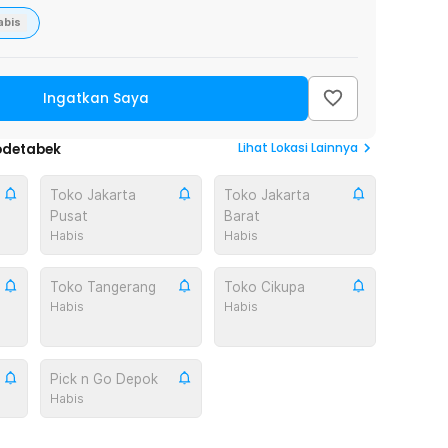
abis
Ingatkan Saya
Lihat
Lokasi Lainnya
odetabek
Toko Jakarta
Toko Jakarta
Pusat
Barat
Habis
Habis
Toko Tangerang
Toko Cikupa
Habis
Habis
Pick n Go Depok
Habis