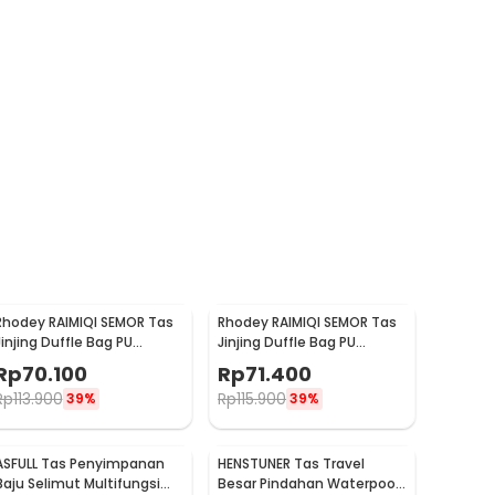
Rhodey RAIMIQI SEMOR Tas
Rhodey RAIMIQI SEMOR Tas
Jinjing Duffle Bag PU
Jinjing Duffle Bag PU
Leather Unisex 20 Inch Iron
Leather Unisex 20 Inch
Rp
70.100
Rp
71.400
Beauty - C01
Beige Bear - C01
Rp
113.900
Rp
115.900
39%
39%
ASFULL Tas Penyimpanan
HENSTUNER Tas Travel
Baju Selimut Multifungsi
Besar Pindahan Waterpoof