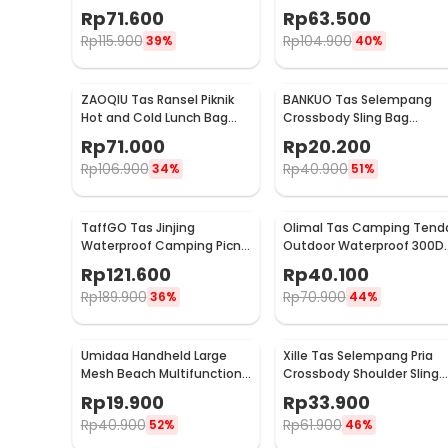
Leather Unisex 20 Inch
Rp
71.600
Rp
63.500
Beautiful Pattern - C01
Rp
115.900
Rp
104.900
39%
40%
ZAOQIU Tas Ransel Piknik
BANKUO Tas Selempang
Hot and Cold Lunch Bag
Crossbody Sling Bag
Insulated Backpack - YY29
Dumpling Adjustable Stra
Rp
71.000
Rp
20.200
- BK22
Rp
106.900
Rp
40.900
34%
51%
TaffGO Tas Jinjing
Olimal Tas Camping Tend
Waterproof Camping Picnic
Outdoor Waterproof 300D
Duffle Bag 3 Slots - C60
Oxford Storage Bag - OM-
Rp
121.600
Rp
40.100
30
Rp
189.900
Rp
70.900
36%
44%
Umidaa Handheld Large
Xille Tas Selempang Pria
Mesh Beach Multifunction
Crossbody Shoulder Sling
Nylon Tote Bag - INU163
Bag Oxford Fabric - 9980
Rp
19.900
Rp
33.900
Rp
40.900
Rp
61.900
52%
46%