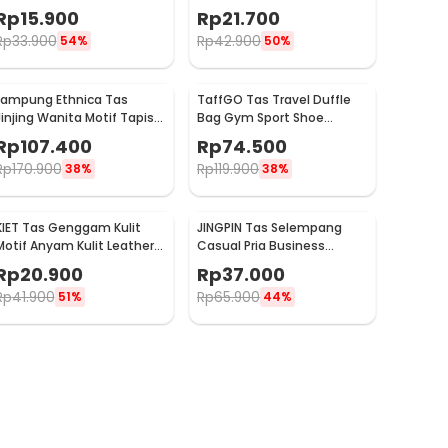
Duffel Bag Oxford
Large Organizer Bag
Rp
15.900
Rp
21.700
60x40x30cm - ASS60
90x30x50cm - HR-01
Rp
33.900
Rp
42.900
54%
50%
Lampung Ethnica Tas
TaffGO Tas Travel Duffle
Jinjing Wanita Motif Tapis
Bag Gym Sport Shoe
Traditional Handbag - LE3
Compartment 30L - C48
Rp
107.400
Rp
74.500
Rp
170.900
Rp
119.900
38%
38%
KIET Tas Genggam Kulit
JINGPIN Tas Selempang
Motif Anyam Kulit Leather
Casual Pria Business
Clutch Bag - KT1912
Crossbody Bag PU Leather
Rp
20.900
Rp
37.000
- JP2
Rp
41.900
Rp
65.900
51%
44%