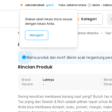
Jabodetabek
ganti
Toko Jakarta Utara
Toko Tangerang
Kategori
A
Silakan ubah lokasi store sesuai
Toko Cikupa
dengan lokasi Anda.
Pick n Go Jakarta Barat
Senin - J
Fashion, Make Up & Beauty Care
Fashion Wanita
Tas
Mengerti
Pick n Go Bekasi
Senin - Jumat (08
Pick n Go Depok
Senin - Jumat (08
Informasi Penting
Toko Jakarta Pusat
Senin - Sabtu
Warna produk dan motif dikirim acak tergantung per
Toko Jakarta Barat
Senin - Sabtu
Toko Jakarta Utara
Rincian Produk
Toko Tangerang
Brand
Lainnya
Berat
Toko Cikupa
Garansi
-
Dime
Pick n Go Jakarta Barat
Senin - J
Pick n Go Bekasi
Senin - Jumat (08
Sering kesulitan membawa barang saat pergi? Butuh tas
Tas jinjing dari Sewish & Rich adalah pilihan tepat untu
Pick n Go Depok
Senin - Jumat (08
Anda bisa membawa dompet, buku, ponsel, charger, make u