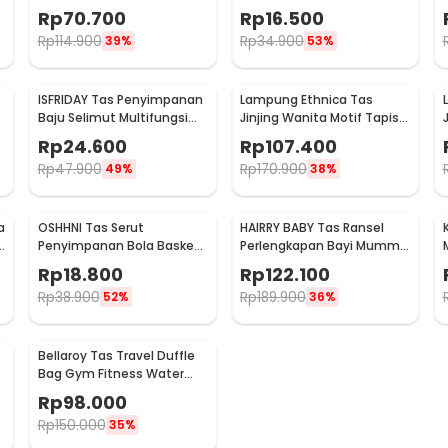
Leather 20 Inch - C01
Waterproof 480mm - B20
Rp
70.700
Rp
16.500
Rp
114.900
Rp
34.900
39%
53%
ISFRIDAY Tas Penyimpanan
Lampung Ethnica Tas
Baju Selimut Multifungsi
Jinjing Wanita Motif Tapis
p
Duffel Organizer Bag
Traditional Handbag - LE2
Rp
24.600
Rp
107.400
Barcode - IF45
Rp
47.900
Rp
170.900
49%
38%
a
OSHHNI Tas Serut
HAIRRY BABY Tas Ransel
Penyimpanan Bola Basket
Perlengkapan Bayi Mummy
Olahraga Drawstring Bag
Diaper Travel Bag - CC23
Rp
18.800
Rp
122.100
Mesh - SH30
Rp
38.900
Rp
189.900
52%
36%
Bellaroy Tas Travel Duffle
Bag Gym Fitness Water
Resistant 36-55L - C50
Rp
98.000
Rp
150.000
35%