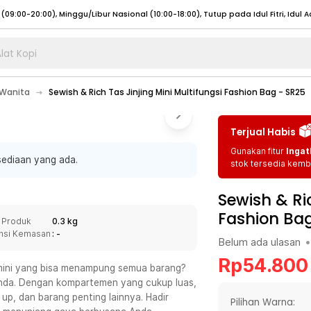
lat Kopi
umat (07:00 - 20:00), Sabtu - Minggu (08:00 - 20:00), Tutup pada Idul Fitri
Sele
 Wanita
Sewish & Rich Tas Jinjing Mini Multifungsi Fashion Bag - SR25
:00 - 20:00), Sabtu - Minggu/ Libur Nasional (08:00 - 17:00)
Selengkapnya
:00 - 20:00), Sabtu - Minggu/ Libur Nasional (08:00 - 17:00)
Selengkapnya
Terjual Habis
 (09:00-20:00), Minggu/Libur Nasional (12:00-20:00), Tutup pada Idul Fitri
Sele
Gunakan fitur
Ingat
sediaan yang ada.
 (09:00-20:00), Minggu/Libur Nasional (12:00-20:00), Tutup pada Idul Fitri
Sele
stok tersedia kemba
Sewish & Ric
Fashion Bag
 Produk
0.3 kg
nsi Kemasan
: -
Belum ada ulasan
•
umat (07:00 - 20:00), Sabtu - Minggu (08:00 - 20:00), Tutup pada Idul Fitri
Sele
Rp
54.800
:00 - 20:00), Sabtu - Minggu/ Libur Nasional (08:00 - 17:00)
Selengkapnya
 mini yang bisa menampung semua barang?
k Anda. Dengan kompartemen yang cukup luas,
:00 - 20:00), Sabtu - Minggu/ Libur Nasional (08:00 - 17:00)
Selengkapnya
p, dan barang penting lainnya. Hadir
Pilihan Warna: