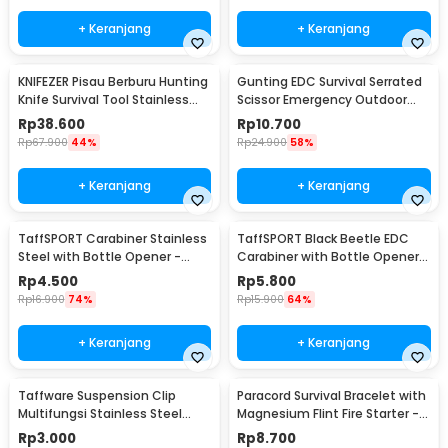
+ Keranjang
+ Keranjang
KNIFEZER Pisau Berburu Hunting
Gunting EDC Survival Serrated
Knife Survival Tool Stainless
Scissor Emergency Outdoor
Steel - BUCK076
Tool
Rp
38.600
Rp
10.700
Rp
67.900
44%
Rp
24.900
58%
+ Keranjang
+ Keranjang
TaffSPORT Carabiner Stainless
TaffSPORT Black Beetle EDC
Steel with Bottle Opener -
Carabiner with Bottle Opener -
ED25
ED11
Rp
4.500
Rp
5.800
Rp
16.900
74%
Rp
15.900
64%
+ Keranjang
+ Keranjang
Taffware Suspension Clip
Paracord Survival Bracelet with
Multifungsi Stainless Steel
Magnesium Flint Fire Starter -
with Key Ring - SN61
IMSK03
Rp
3.000
Rp
8.700