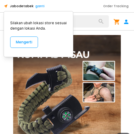
Jabodetabek
ganti
Order Tracking
Alat Kopi
Silakan ubah lokasi store sesuai
dengan lokasi Anda.
Mengerti