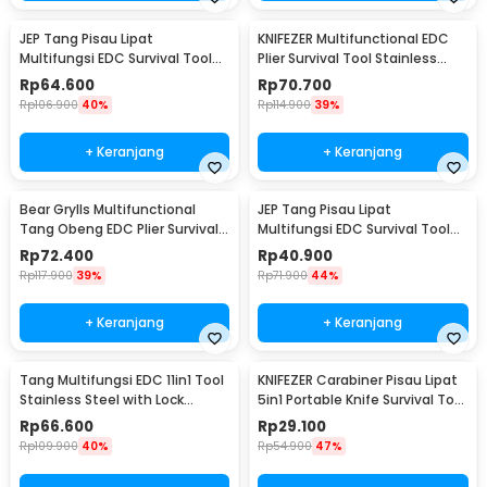
JEP Tang Pisau Lipat
KNIFEZER Multifunctional EDC
Multifungsi EDC Survival Tool
Plier Survival Tool Stainless
Stainless Steel - MPA22S
Steel - MPA21
Rp
64.600
Rp
70.700
Rp
106.900
40%
Rp
114.900
39%
+ Keranjang
+ Keranjang
Bear Grylls Multifunctional
JEP Tang Pisau Lipat
Tang Obeng EDC Plier Survival
Multifungsi EDC Survival Tool
Tool - MPA19
Stainless Steel - MPA13
Rp
72.400
Rp
40.900
Rp
117.900
39%
Rp
71.900
44%
+ Keranjang
+ Keranjang
Tang Multifungsi EDC 11in1 Tool
KNIFEZER Carabiner Pisau Lipat
Stainless Steel with Lock
5in1 Portable Knife Survival Tool
System - MPA01
EDC - ED30
Rp
66.600
Rp
29.100
Rp
109.900
40%
Rp
54.900
47%