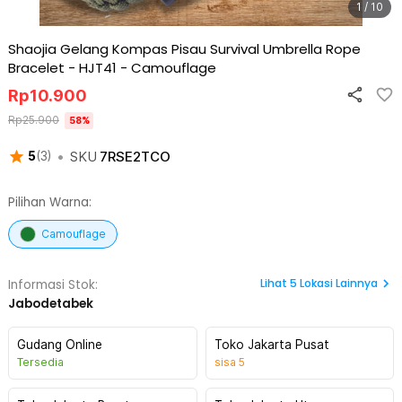
1 / 10
Shaojia Gelang Kompas Pisau Survival Umbrella Rope
Bracelet - HJT41
-
Camouflage
Rp
10.900
Rp
25.900
58
%
•
SKU
7RSE2TCO
5
(
3
)
Pilihan Warna:
Camouflage
Lihat
5
Lokasi Lainnya
Informasi Stok:
Jabodetabek
Gudang Online
Toko Jakarta Pusat
Tersedia
sisa
5