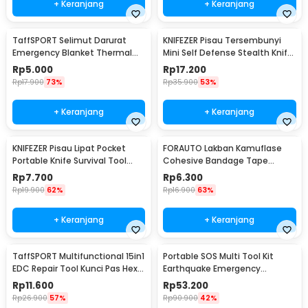
+ Keranjang
+ Keranjang
TaffSPORT Selimut Darurat
KNIFEZER Pisau Tersembunyi
Emergency Blanket Thermal
Mini Self Defense Stealth Knife
130x210cm - SL03-001
Steel - H19
Rp
5.000
Rp
17.200
Rp
17.900
73%
Rp
35.900
53%
+ Keranjang
+ Keranjang
KNIFEZER Pisau Lipat Pocket
FORAUTO Lakban Kamuflase
Portable Knife Survival Tool
Cohesive Bandage Tape
EDC Stainless - H18
Hunting 4.5M 50mm - H10
Rp
7.700
Rp
6.300
Rp
19.900
62%
Rp
16.900
63%
+ Keranjang
+ Keranjang
TaffSPORT Multifunctional 15in1
Portable SOS Multi Tool Kit
EDC Repair Tool Kunci Pas Hex
Earthquake Emergency
Obeng - HW0668
Outdoor Survival - JT21
Rp
11.600
Rp
53.200
Rp
26.900
57%
Rp
90.900
42%