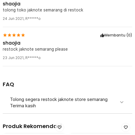
shaojia
tolong toko jaknote semarang di restock
24 Jun 2021
,
R*****o
Membantu (
0
)
shaojia
restock jaknote semarang please
23 Jun 2021
,
R*****o
FAQ
Tolong segera restock jaknote store semarang
Terima kasih
Produk Rekomendasi