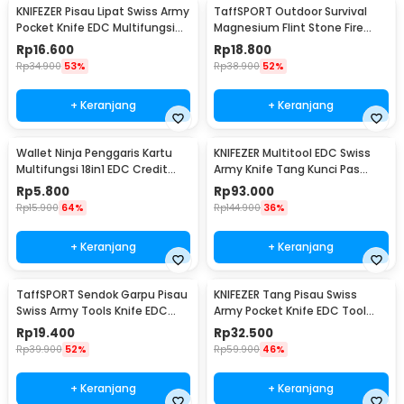
KNIFEZER Pisau Lipat Swiss Army
TaffSPORT Outdoor Survival
Pocket Knife EDC Multifungsi
Magnesium Flint Stone Fire
11in1 - A3011
Starter Whistle - JD1422
Rp
16.600
Rp
18.800
Rp
34.900
53%
Rp
38.900
52%
+ Keranjang
+ Keranjang
Wallet Ninja Penggaris Kartu
KNIFEZER Multitool EDC Swiss
Multifungsi 18in1 EDC Credit
Army Knife Tang Kunci Pas
Card Sized - W085
Stainless Steel - MPG05
Rp
5.800
Rp
93.000
Rp
15.900
64%
Rp
144.900
36%
+ Keranjang
+ Keranjang
TaffSPORT Sendok Garpu Pisau
KNIFEZER Tang Pisau Swiss
Swiss Army Tools Knife EDC
Army Pocket Knife EDC Tool
6in1 - A007
Stainless Steel - A3009
Rp
19.400
Rp
32.500
Rp
39.900
52%
Rp
59.900
46%
+ Keranjang
+ Keranjang