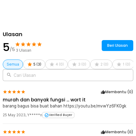
Rincian yang Anda dapatkan untuk pembelian produk ini:
1 x Shaojia Gelang Kompas Pisau Survival Umbrella Rope
Bracelet - HJT41
Ulasan
5
Beri Ulasan
/5
3
Ulasan
Semua
5
(
3
)
4
(
0
)
3
(
0
)
2
(
0
)
1
(
0
)
Cari Ulasan
Membantu (
0
)
murah dan banyak fungsi ... wort it
barang bagus bisa buat bahan https://youtu.be/mvwYz6FK0gk
25 May 2023
,
Y*****n
Verified Buyer
Membantu (
0
)