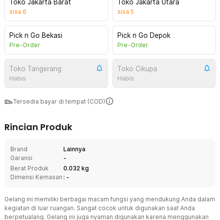
Toko Jakarta Barat
Toko Jakarta Utara
sisa
6
sisa
5
Pick n Go Bekasi
Pick n Go Depok
Pre-Order
Pre-Order
Toko Tangerang
Toko Cikupa
Habis
Habis
Tersedia bayar di tempat (COD)
Rincian Produk
Brand
Lainnya
Garansi
-
Berat Produk
0.032 kg
Dimensi Kemasan
: -
Gelang ini memiliki berbagai macam fungsi yang mendukung Anda dalam
kegiatan di luar ruangan. Sangat cocok untuk digunakan saat Anda
berpetualang. Gelang ini juga nyaman digunakan karena menggunakan