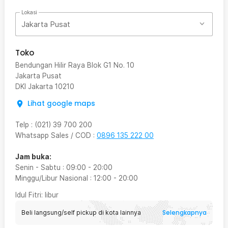
Lokasi
Jakarta Pusat
Toko
Bendungan Hilir Raya Blok G1 No. 10
Jakarta Pusat
DKI Jakarta
10210
Lihat google maps
Telp
:
(021) 39 700 200
Whatsapp Sales / COD
:
0896 135 222 00
Jam buka:
Senin - Sabtu
:
09:00
-
20:00
Minggu/Libur Nasional
:
12:00
-
20:00
Idul Fitri
: libur
Selengkapnya
Beli langsung/self pickup di kota lainnya