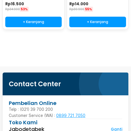
Steel - C27
Survival Steel - CS-ZDD01
Rp
16.500
Rp
14.000
Rp
34.900
53%
Rp
30.900
55%
+ Keranjang
+ Keranjang
Beli Sekarang
Contact Center
Pembelian Online
Telp : (021) 39 700 200
Customer Service (WA) :
0899 721 7050
Toko Kami
Jabodetabek
Ganti