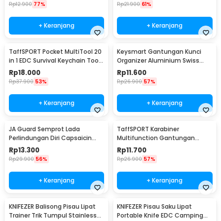
Rp
12.900
77%
Rp
21.900
61%
+ Keranjang
+ Keranjang
TaffSPORT Pocket MultiTool 20
Keysmart Gantungan Kunci
in 1 EDC Survival Keychain Tool
Organizer Aluminium Swiss
- ED26
Army Style Size L
Rp
18.000
Rp
11.600
Rp
37.900
53%
Rp
26.900
57%
+ Keranjang
+ Keranjang
JA Guard Semprot Lada
TaffSPORT Karabiner
Perlindungan Diri Capsaicin
Multifunction Gantungan
Pepper Spray 20ml - PS007
Kunci Stainless Steel - ED77
Rp
13.300
Rp
11.700
Rp
29.900
56%
Rp
26.900
57%
+ Keranjang
+ Keranjang
KNIFEZER Balisong Pisau Lipat
KNIFEZER Pisau Saku Lipat
Trainer Trik Tumpul Stainless
Portable Knife EDC Camping