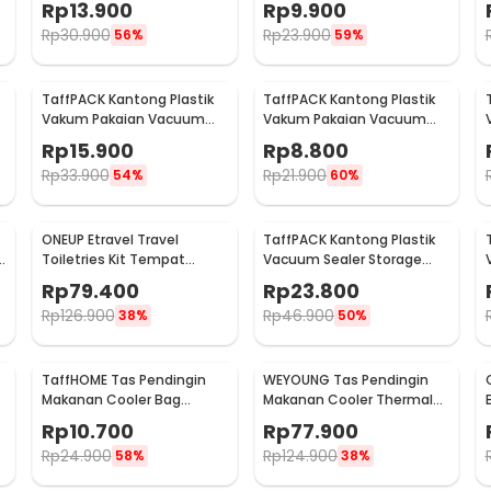
Rp
13.900
Rp
9.900
A3079
- G10/J020
Rp
30.900
Rp
23.900
56%
59%
TaffPACK Kantong Plastik
TaffPACK Kantong Plastik
Vakum Pakaian Vacuum
Vakum Pakaian Vacuum
Compression Bag 1 PCS
Compression Bag 1 PCS
Rp
15.900
Rp
8.800
80x110cm - YK-1000
60x80cm - YK-1000
Rp
33.900
Rp
21.900
54%
60%
ONEUP Etravel Travel
TaffPACK Kantong Plastik
s
Toiletries Kit Tempat
Vacuum Sealer Storage
Sabun Sikat Gigi Handuk -
Bag 5 PCS 35x50cm -
Rp
79.400
Rp
23.800
YW46
ZKD002
Rp
126.900
Rp
46.900
38%
50%
TaffHOME Tas Pendingin
WEYOUNG Tas Pendingin
Makanan Cooler Bag
Makanan Cooler Thermal
Thermal Insulated Bag
Insulated Bag 18L - M40
Rp
10.700
Rp
77.900
21x14x17cm - H24
Rp
24.900
Rp
124.900
58%
38%