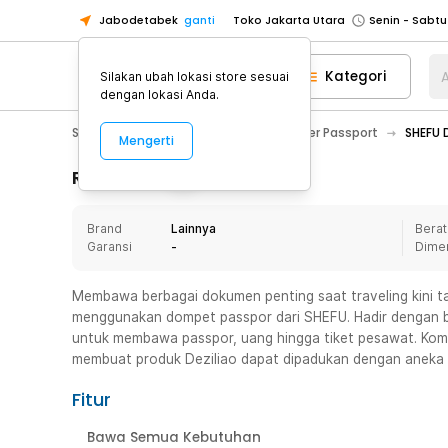
Jabodetabek
ganti
Toko Jakarta Utara
Toko Tangerang
Kategori
A
Silakan ubah lokasi store sesuai
Toko Cikupa
dengan lokasi Anda.
Pick n Go Jakarta Barat
Senin - J
Sport & Outdoor
Traveling
Cover Passport
SHEFU 
Mengerti
Pick n Go Bekasi
Senin - Jumat (08
Pick n Go Depok
Senin - Jumat (08
Rincian Produk
Toko Jakarta Pusat
Senin - Sabtu
Brand
Lainnya
Berat
Toko Jakarta Barat
Senin - Sabtu
Garansi
-
Dime
Toko Jakarta Utara
Toko Tangerang
Membawa berbagai dokumen penting saat traveling kini t
menggunakan dompet passpor dari SHEFU. Hadir dengan
Toko Cikupa
untuk membawa passpor, uang hingga tiket pesawat. Kombi
Pick n Go Jakarta Barat
Senin - J
membuat produk Deziliao dapat dipadukan dengan aneka 
Pick n Go Bekasi
Senin - Jumat (08
Fitur
Pick n Go Depok
Senin - Jumat (08
Bawa Semua Kebutuhan