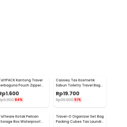
TaffPACK Kantong Travel
Cassiey Tas Kosmetik
Serbaguna Pouch Zipper
Sabun Toiletry Travel Bag
Organizer 1 PCS - CC-003
Organizer 21x17x8cm - VER.2
Rp
1.600
Rp
19.700
Rp
9.900
Rp
39.900
84%
51%
Taffware Kotak Pelican
Travel-O Organizer Set Bag
Storage Box Waterproof
Packing Cubes Tas Laundry
Dustproof Hard Case ABS L
Multi Size 6 PCS - BIB-610