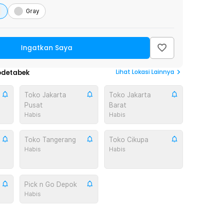
Gray
Ingatkan Saya
Lihat
Lokasi Lainnya
odetabek
Toko Jakarta
Toko Jakarta
Pusat
Barat
Habis
Habis
Toko Tangerang
Toko Cikupa
Habis
Habis
Pick n Go Depok
Habis