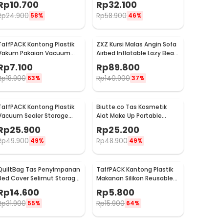
Rp
10.700
Rp
32.100
- G10/J020
Rp
24.900
Rp
58.900
58%
46%
TaffPACK Kantong Plastik
ZXZ Kursi Malas Angin Sofa
Vakum Pakaian Vacuum
Airbed Inflatable Lazy Bean
Compression Bag 1 PCS
Bag 230x70cm - LZ081
Rp
7.100
Rp
89.800
50x70cm - YK-1000
Rp
18.900
Rp
140.900
63%
37%
TaffPACK Kantong Plastik
Biutte.co Tas Kosmetik
Vacuum Sealer Storage
Alat Make Up Portable
Bag 5 PCS 50x70cm -
Pouch Korean Style - B4108
Rp
25.900
Rp
25.200
ZKD002
Rp
49.900
Rp
48.900
49%
49%
QuiltBag Tas Penyimpanan
TaffPACK Kantong Plastik
Bed Cover Selimut Storage
Makanan Silikon Reusable
Bag Organizer 1 PCS - MT6
Food Bag Ziplock Size L -
Rp
14.600
Rp
5.800
PK-15
Rp
31.900
Rp
15.900
55%
64%