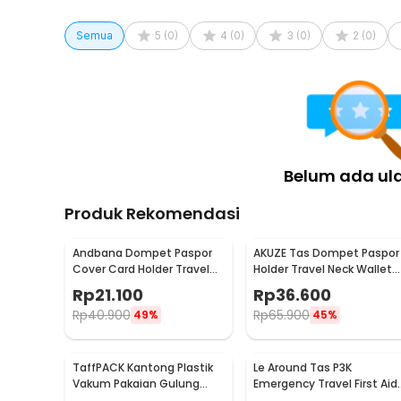
Semua
5
(
0
)
4
(
0
)
3
(
0
)
2
(
0
)
Belum ada ul
Produk Rekomendasi
Andbana Dompet Paspor
AKUZE Tas Dompet Paspor
Cover Card Holder Travel
Holder Travel Neck Wallet
Wallet RFID Blocking - YX79
RFID Blocking - YT15
Rp
21.100
Rp
36.600
Rp
40.900
Rp
65.900
49%
45%
TaffPACK Kantong Plastik
Le Around Tas P3K
Vakum Pakaian Gulung
Emergency Travel First Aid
Manual 1 PCS 39.5x60cm -
Bag Nilon 23.7x13x7.5cm -