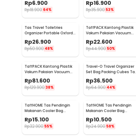
Rp
6.900
Rp
16.900
VB-70
LG129
Rp
18.900
Rp
35.900
64%
53%
Tas Travel Toiletries
TaffPACK Kantong Plastik
Organizer Portable Oxford
Vakum Pakaian Vacuum
Waterproof - F119
Compression Bag 1 PCS L -
Rp
26.900
Rp
22.600
SN024
Rp
50.900
Rp
44.900
48%
50%
TaffPACK Kantong Plastik
Travel-O Travel Organizer
Vakum Pakaian Vacuum
Set Bag Packing Cubes Ta
Bag 10 PCS Hand Pump -
Laundry 6 PCS - BIB-650
Rp
81.600
Rp
36.500
SN09109
Rp
129.900
Rp
64.900
38%
44%
TaffHOME Tas Pendingin
TaffHOME Tas Pendingin
Makanan Cooler Bag
Makanan Cooler Bag
Thermal Insulated Bag 6
Thermal Insulated Bag
Rp
15.100
Rp
10.500
Inch - H07
28x14x17cm - H24
Rp
32.900
Rp
24.900
55%
58%