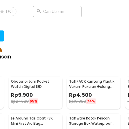
1
(
0
)
Cari Ulasan
asan
Obotsnoi Jam Pocket
TaffPACK Kantong Plastik
Watch Digital LED
Vakum Pakaian Gulung
Gantungan Kunci
Manual 40x60cm 1 PCS -
Rp
9.900
Rp
4.500
Waterproof - PJX1600
TR028
Rp
27.900
Rp
16.900
65%
74%
Le Around Tas Obat P3K
Taffware Kotak Pelican
Mini First Aid Bag
Storage Box Waterproof
Kompartemen Travel -
Dustproof Hard Case ABS S