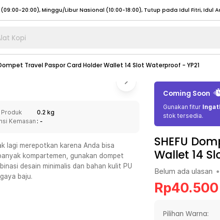
lat Kopi
umat (07:00 - 20:00), Sabtu - Minggu (08:00 - 20:00), Tutup pada Idul Fitri
Sele
Dompet Travel Paspor Card Holder Wallet 14 Slot Waterproof - YP21
:00 - 20:00), Sabtu - Minggu/ Libur Nasional (08:00 - 17:00)
Selengkapnya
:00 - 20:00), Sabtu - Minggu/ Libur Nasional (08:00 - 17:00)
Selengkapnya
Coming Soon
 (09:00-20:00), Minggu/Libur Nasional (12:00-20:00), Tutup pada Idul Fitri
Sele
Gunakan fitur
Ingat
 Produk
0.2 kg
 (09:00-20:00), Minggu/Libur Nasional (12:00-20:00), Tutup pada Idul Fitri
Sele
stok tersedia.
nsi Kemasan
: -
SHEFU Domp
ak lagi merepotkan karena Anda bisa
Wallet 14 Sl
 banyak kompartemen, gunakan dompet
nasi desain minimalis dan bahan kulit PU
Belum ada ulasan
•
umat (07:00 - 20:00), Sabtu - Minggu (08:00 - 20:00), Tutup pada Idul Fitri
Sele
gaya baju.
Rp
40.500
:00 - 20:00), Sabtu - Minggu/ Libur Nasional (08:00 - 17:00)
Selengkapnya
:00 - 20:00), Sabtu - Minggu/ Libur Nasional (08:00 - 17:00)
Selengkapnya
Pilihan Warna: