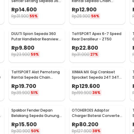
Senter Setang Sepeda 360
Rantai Sepeda Chain
Derajat - ZH1035
Breaker - JLQ-01
Rp
14.600
Rp
12.900
Rp
31.900
Rp
28.900
55%
56%
DUUTI Spion Sepeda 360
TaffSPORT Apex 6-7 Speed
Putar Handlebar Rearview
Rear Derailleur - ZT50
Mirror Universal 1 PCS -
Rp
9.800
Rp
22.800
LY4437
Rp
23.900
Rp
31.000
59%
27%
TaffSPORT Alat Pemotong
XINMA MX Gigi Crankset
0
Rantai Sepeda Chain
Sprocket Sepeda 24T 34T
Breaker Cutter - TD8591
42T 7/8/9 Speed - TL-82-L
Rp
19.700
Rp
129.600
Rp
39.900
Rp
199.900
51%
36%
Spakbor Fender Depan
OTOHEROES Adaptor
e
Belakang Sepeda Gunung
Charger Baterai Converter
MTB - HF0034300
Aki Motor Skuter 48V 20Ah -
Rp
15.500
Rp
80.200
YF2021-12
Rp
30.900
Rp
127.900
50%
38%