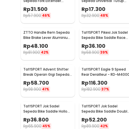
Sepeda Fork Extender
Sepeda Universal Tutup
Aluminium Alloy 121mm -
Setang Anti Slip Handlebar
Rp
31.500
Rp
17.300
SD53
- CL8455
Rp
57.900
Rp
32.900
46%
48%
ZTTO Handle Rem Sepeda
TaffSPORT Pikexi Jok Sadel
Bike Brake Lever Aluminium
Sepeda Bike Saddle Race
1 Pair - CBL-09
Ergonomic Anti Air - FX20
Rp
48.100
Rp
36.100
Rp
81.900
Rp
58.900
42%
39%
TaffSPORT Advent Shifter
TaffSPORT Eagle 9 Speed
Break Operan Gigi Sepeda
Rear Derailleur - RD-M400
3x8 Speed 2 PCS - SL-M310
Rp
58.700
Rp
116.300
Rp
98.900
Rp
182.900
41%
37%
TaffSPORT Jok Sadel
TaffSPORT Jok Sadel
Sepeda Bike Saddle Hollow
Sepeda Bike Saddle Doubl
Ergonomic Breathable - YF-
Spring Shock Absorber -
Rp
36.800
Rp
52.200
1034
ZF15
Rp
65.900
Rp
89.900
45%
42%