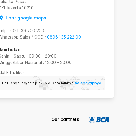
Jakarta Pusat
DKI Jakarta
10210
Lihat google maps
Telp
:
(021) 39 700 200
Whatsapp Sales / COD
:
0896 135 222 00
Jam buka:
Senin - Sabtu
:
09:00
-
20:00
Minggu/Libur Nasional
:
12:00
-
20:00
Idul Fitri
: libur
Selengkapnya
Beli langsung/self pickup di kota lainnya
Our partners