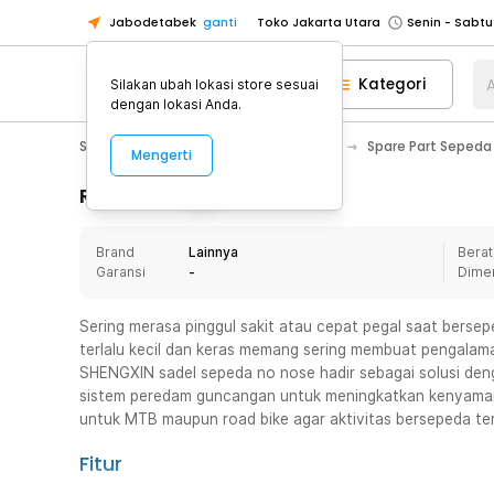
Jabodetabek
ganti
Toko Jakarta Utara
Toko Tangerang
Kategori
A
Silakan ubah lokasi store sesuai
Toko Cikupa
dengan lokasi Anda.
Pick n Go Jakarta Barat
Senin - J
Sport & Outdoor
Olahraga Sepeda
Spare Part Sepeda
Mengerti
Pick n Go Bekasi
Senin - Jumat (08
Pick n Go Depok
Senin - Jumat (08
Rincian Produk
Toko Jakarta Pusat
Senin - Sabtu
Brand
Lainnya
Berat
Toko Jakarta Barat
Senin - Sabtu
Garansi
-
Dime
Toko Jakarta Utara
Toko Tangerang
Sering merasa pinggul sakit atau cepat pegal saat berse
terlalu kecil dan keras memang sering membuat pengalam
Toko Cikupa
SHENGXIN sadel sepeda no nose hadir sebagai solusi deng
Pick n Go Jakarta Barat
Senin - J
sistem peredam guncangan untuk meningkatkan kenyaman
untuk MTB maupun road bike agar aktivitas bersepeda ter
Pick n Go Bekasi
Senin - Jumat (08
Pick n Go Depok
Senin - Jumat (08
Fitur