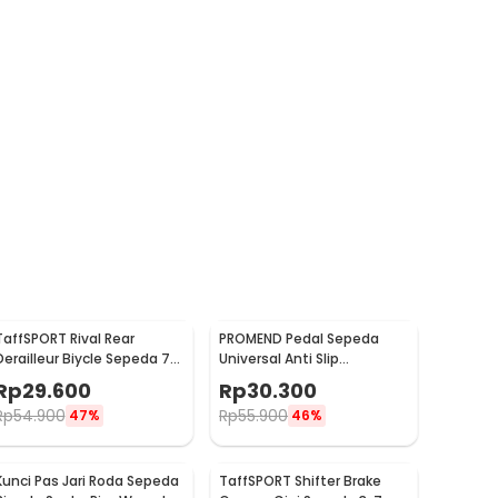
TaffSPORT Rival Rear
PROMEND Pedal Sepeda
Derailleur Biycle Sepeda 7
Universal Anti Slip
Speed - RD-TX35
Aluminium Alloy - JT410
Rp
29.600
Rp
30.300
Rp
54.900
Rp
55.900
47%
46%
Kunci Pas Jari Roda Sepeda
TaffSPORT Shifter Brake