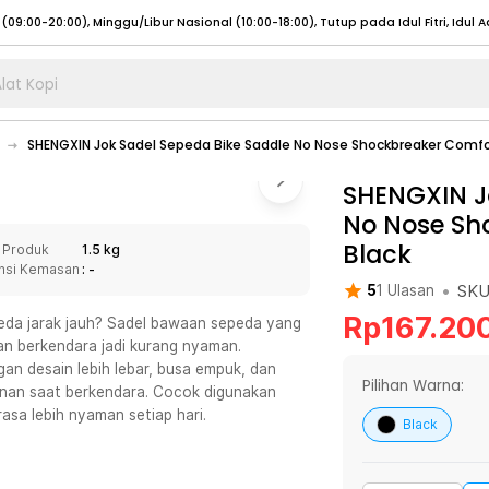
lat Kopi
umat (07:00 - 20:00), Sabtu - Minggu (08:00 - 20:00), Tutup pada Idul Fitri
Sele
SHENGXIN Jok Sadel Sepeda Bike Saddle No Nose Shockbreaker Comfor
:00 - 20:00), Sabtu - Minggu/ Libur Nasional (08:00 - 17:00)
Selengkapnya
:00 - 20:00), Sabtu - Minggu/ Libur Nasional (08:00 - 17:00)
SHENGXIN J
Selengkapnya
No Nose Sh
 (09:00-20:00), Minggu/Libur Nasional (12:00-20:00), Tutup pada Idul Fitri
Sele
Black
 Produk
1.5 kg
 (09:00-20:00), Minggu/Libur Nasional (12:00-20:00), Tutup pada Idul Fitri
Sele
nsi Kemasan
: -
•
SK
5
1
Ulasan
Rp
167.20
peda jarak jauh? Sadel bawaan sepeda yang
an berkendara jadi kurang nyaman.
an desain lebih lebar, busa empuk, dan
umat (07:00 - 20:00), Sabtu - Minggu (08:00 - 20:00), Tutup pada Idul Fitri
Sele
Pilihan Warna:
an saat berkendara. Cocok digunakan
asa lebih nyaman setiap hari.
:00 - 20:00), Sabtu - Minggu/ Libur Nasional (08:00 - 17:00)
Selengkapnya
Black
:00 - 20:00), Sabtu - Minggu/ Libur Nasional (08:00 - 17:00)
Selengkapnya