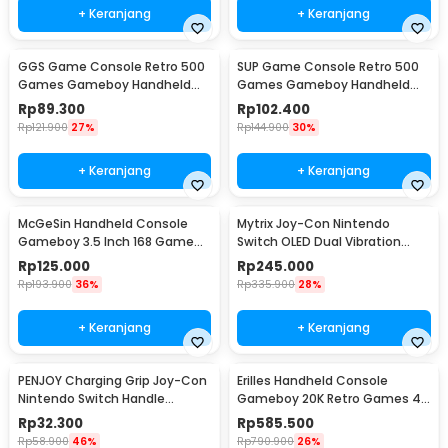
+ Keranjang
+ Keranjang
GGS Game Console Retro 500
SUP Game Console Retro 500
Games Gameboy Handheld
Games Gameboy Handheld
128MB 2.4 Inch - G5
128MB 2.8 Inch - F5
Rp
89.300
Rp
102.400
Rp
121.900
27%
Rp
144.900
30%
+ Keranjang
+ Keranjang
McGeSin Handheld Console
Mytrix Joy-Con Nintendo
Gameboy 3.5 Inch 168 Game
Switch OLED Dual Vibration
with Controller - G7
Bluetooth 5.2 - JOY-02
Rp
125.000
Rp
245.000
Rp
193.900
36%
Rp
335.900
28%
+ Keranjang
+ Keranjang
PENJOY Charging Grip Joy-Con
Erilles Handheld Console
Nintendo Switch Handle
Gameboy 20K Retro Games 4
Bracket - JOY-01
Inch 8GB RAM - R36 Ultra
Rp
32.300
Rp
585.500
Rp
58.900
46%
Rp
790.900
26%