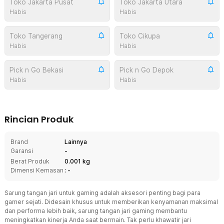
Toko Jakarta Pusat
Toko Jakarta Utara
Habis
Habis
Toko Tangerang
Toko Cikupa
Habis
Habis
Pick n Go Bekasi
Pick n Go Depok
Habis
Habis
Rincian Produk
Brand
Lainnya
Garansi
-
Berat Produk
0.001 kg
Dimensi Kemasan
: -
Sarung tangan jari untuk gaming adalah aksesori penting bagi para
gamer sejati. Didesain khusus untuk memberikan kenyamanan maksimal
dan performa lebih baik, sarung tangan jari gaming membantu
meningkatkan kinerja Anda saat bermain. Tak perlu khawatir jari