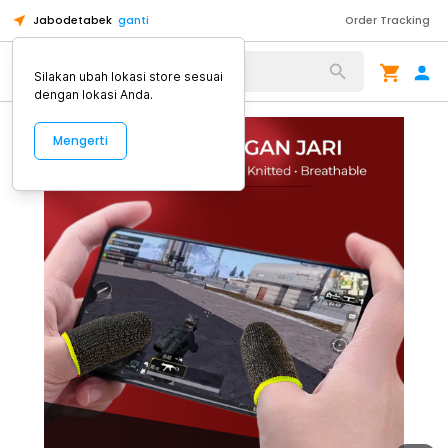
Jabodetabek
ganti
Order Tracking
Alat Kopi
Silakan ubah lokasi store sesuai
dengan lokasi Anda.
Mengerti