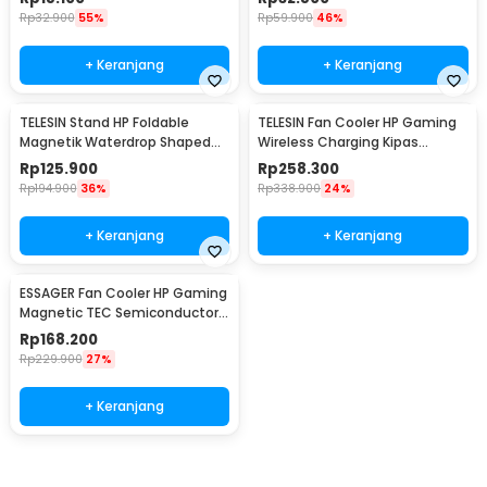
Rp
32.900
55%
Rp
59.900
46%
+ Keranjang
+ Keranjang
TELESIN Stand HP Foldable
TELESIN Fan Cooler HP Gaming
Magnetik Waterdrop Shaped
Wireless Charging Kipas
Phone Holder - P7-RB-02
Pendingin 28dB 5V - P9-MPR-
Rp
125.900
Rp
258.300
01-P
Rp
194.900
36%
Rp
338.900
24%
+ Keranjang
+ Keranjang
ESSAGER Fan Cooler HP Gaming
Magnetic TEC Semiconductor
4 Cooling Mode - K50
Rp
168.200
Rp
229.900
27%
+ Keranjang