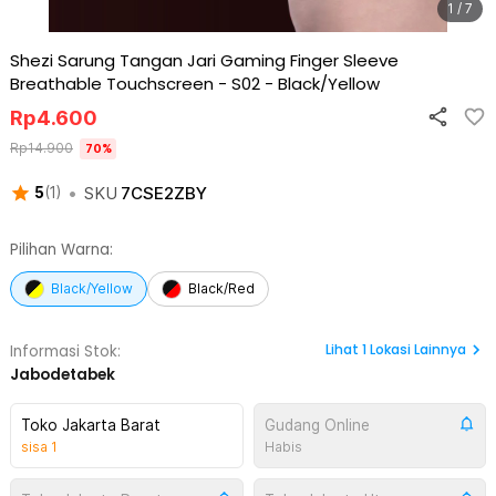
1 / 7
Shezi Sarung Tangan Jari Gaming Finger Sleeve
Breathable Touchscreen - S02
-
Black/Yellow
Rp
4.600
Rp
14.900
70
%
•
SKU
7CSE2ZBY
5
(
1
)
Pilihan Warna:
Black/Yellow
Black/Red
Lihat
1
Lokasi Lainnya
Informasi Stok:
Jabodetabek
Toko Jakarta Barat
Gudang Online
sisa
1
Habis