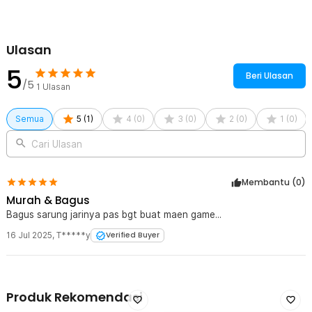
Kelengkapan Produk
Rincian yang Anda dapatkan untuk pembelian produk ini:
1 Pasang Shezi Sarung Tangan Jari Gaming Finger Sleeve
Ulasan
Breathable Touchscreen - S02
5
Beri Ulasan
/5
1
Ulasan
Semua
5
(
1
)
4
(
0
)
3
(
0
)
2
(
0
)
1
(
0
)
Cari Ulasan
Membantu (
0
)
Murah & Bagus
Bagus sarung jarinya pas bgt buat maen game...
16 Jul 2025
,
T*****y
Verified Buyer
Produk Rekomendasi