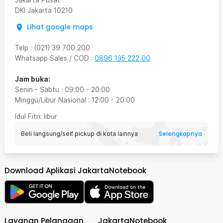
Jakarta Pusat
DKI Jakarta
10210
Lihat google maps
Telp
:
(021) 39 700 200
Whatsapp Sales / COD
:
0896 135 222 00
Jam buka:
Senin - Sabtu
:
09:00
-
20:00
Minggu/Libur Nasional
:
12:00
-
20:00
Idul Fitri
: libur
Selengkapnya
Beli langsung/self pickup di kota lainnya
Download Aplikasi JakartaNotebook
Layanan Pelanggan
JakartaNotebook