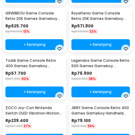
GRWIBEOU Game Console
Royaltenic Game Console
Retro 20K Games Gameboy
Retro 20K Games Gameboy
Handheld 64GB 5 Inch - M22Pro
Handheld 64GB 4.3 Inch - M17
Rp
625.700
Rp
571.800
Rp
706.900
12%
Rp
723.900
22%
+ Keranjang
+ Keranjang
Toddi Game Console Retro
Lagendos Game Console Retro
400 Games Gameboy
500 Games Gameboy
Handheld 1020 mAh 3 Inch -
Handheld 128MB 3 Inch - G5
Rp
57.700
Rp
76.900
INU95
Rp
97.900
42%
Rp
123.900
38%
+ Keranjang
+ Keranjang
ZOCO Joy-Con Nintendo
JIKRY Game Console Retro 400
Switch OLED Vibration Motion
Games Gameboy Handheld
Sensor 6 Axis RGB - JC112
128MB 2.4 Inch - J-128
Rp
239.400
Rp
79.100
Rp
327.900
27%
Rp
112.900
30%