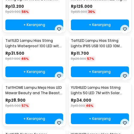
Mini Waterproof 3M - ZYD0931
Light 3W 5V - NL-USB
Rp
13.200
Rp
126.000
Rp
29.900
56%
Rp
195.900
36%
+ Keranjang
+ Keranjang
TaffLED Lampu Hias String
TaffLED Lampu Hias String
Lights Waterproof 100 LED with
Lights IP65 USB 100 LED 10M
Solar Panel - M071
Warm White - TDC-01
Rp
31.500
Rp
11.700
Rp
57.900
46%
Rp
26.900
57%
+ Keranjang
+ Keranjang
TaffHOME Lampu Meja Hias LED
YUSHILED Lampu Hias String
Mawar Beauty and The Beast
Lights 50 LED 7M with Solar
Warm White - AC01
Panel - M072
Rp
28.900
Rp
34.000
Rp
65.900
57%
Rp
61.900
46%
+ Keranjang
+ Keranjang