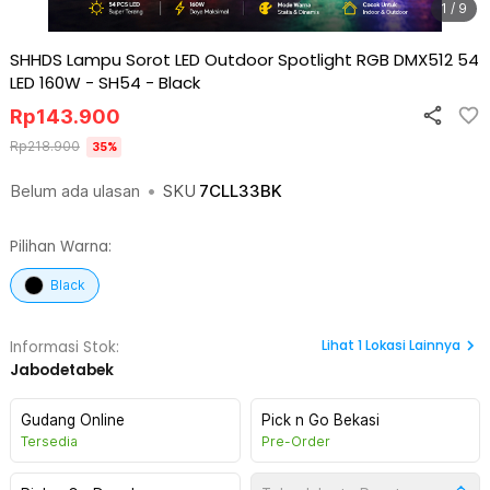
1 / 9
SHHDS Lampu Sorot LED Outdoor Spotlight RGB DMX512 54
LED 160W - SH54
-
Black
Rp
143.900
Rp
218.900
35
%
Belum ada ulasan
•
SKU
7CLL33BK
Pilihan Warna:
Black
Lihat
1
Lokasi Lainnya
Informasi Stok:
Jabodetabek
Gudang Online
Pick n Go Bekasi
Tersedia
Pre-Order