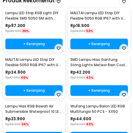
Produk Rekomendasi
Lampu LED Strip RGB Light DIY
MALITAI Lampu LED Strip DIY
Flexible SMD 5050 5M with
Flexible 5050 RGB IP67 with USB
Remote
Controller 1M - SMD2835
Rp
97.200
Rp
16.500
Rp
149.900
36%
Rp
34.900
53%
+ Keranjang
+ Keranjang
MALITAI Lampu LED Strip DIY
SMD Lampu Hias Gantung
Flexible 5050 RGB IP67 with USB
String Lights Meteor Rain Cool
Controller 2M - SMD2835
White 30cm 8 PCS
Rp
24.800
Rp
42.200
Rp
47.900
49%
Rp
73.900
43%
+ Keranjang
+ Keranjang
Lampu Hias RGB Bawah Air
WuFang Lampu Balon LED RGB
Submersible Waterproof 10 LED
Multifungsi 50 PCS - XX50
with Remote - 13017
Rp
23.900
Rp
44.600
Rp
36.000
34%
Rp
76.900
43%