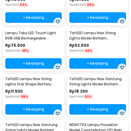
Rp
71.900
44%
Rp
240.900
34%
+ Keranjang
+ Keranjang
Lampu Tidur LED Touch Light
TaffLED Lampu Hias String
RGB USB Rechargeable
Lights Model Bohlam
1500mAh 5V 3W - F8-1
Waterproof 20 LED 5M - PD039
Rp
76.600
Rp
52.600
Rp
122.900
38%
Rp
89.900
42%
+ Keranjang
+ Keranjang
TaffLED Lampu Hias String
TaffLED Lampu Hias Gantung
Lights Star Shape Battery
String Lights Model Bohlam
Power 20 LED 3M - 2G11
Mini Waterproof 6M - ZYD0931
Rp
11.500
Rp
18.200
Rp
26.900
58%
Rp
37.900
52%
+ Keranjang
+ Keranjang
TaffLED Lampu Hias Gantung
NEWSTYLE Lampu Proyektor
String Lights Model Bohlam
Model Constellation LED Night