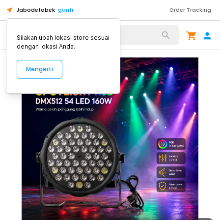
Jabodetabek
ganti
Order Tracking
Alat Kopi
Silakan ubah lokasi store sesuai
dengan lokasi Anda.
Mengerti