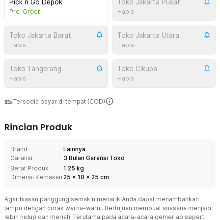
Pick n Go Depok
Toko Jakarta Pusat
Pre-Order
Habis
Toko Jakarta Barat
Toko Jakarta Utara
Habis
Habis
Toko Tangerang
Toko Cikupa
Habis
Habis
Tersedia bayar di tempat (COD)
Rincian Produk
Brand
Lainnya
Garansi
3 Bulan Garansi Toko
Berat Produk
1.25 kg
Dimensi Kemasan
25
x
10
x
25
cm
Agar hiasan panggung semakin menarik Anda dapat menambahkan
lampu dengan corak warna-warni. Bertujuan membuat suasana menjadi
lebih hidup dan meriah. Terutama pada acara-acara gemerlap seperti