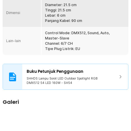
melalui panel DMX, maka Anda dapat mengoperasikan lampu
Diameter: 21.5 cm
bersamaan dengan suara ataupun dekorasi tata panggung lainnya.
Tinggi: 21.5 cm
Mulai dari tingkat kecerahan, pergerakan lampu, hingga strobe.
Dimensi
Lebar: 6 cm
Panjang Kabel: 90 cm
Kelengkapan Produk
Rincian yang Anda dapatkan untuk pembelian produk ini:
Control Mode: DMX512, Sound, Auto,
Master-Slave
1 x SHHDS Lampu Sorot LED Outdoor Spotlight RGB DMX512 54
Lain-lain
Channel: 6/7 CH
LED 160W - SH54
Tipe Plug Listrik: EU
1 x Set Braket
1 x Panduan Penggunaan
Buku Petunjuk Penggunaan
SHHDS Lampu Sorot LED Outdoor Spotlight RGB
DMX512 54 LED 160W - SH54
Galeri