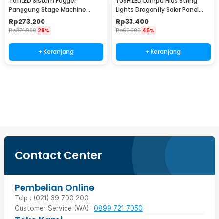
TaffLED Sistem Fogger
YUSHILED Lampu Hias String
Panggung Stage Machine
Lights Dragonfly Solar Panel
Ejector with RGB LED - KY-
IP65 8 Modes 20 LED - M088
Rp
273.200
Rp
33.400
LED500
Rp
374.900
28%
Rp
60.900
46%
+ Keranjang
+ Keranjang
Beli Sekarang
Contact Center
Pembelian Online
Telp : (021) 39 700 200
Customer Service (WA) :
0899 721 7050