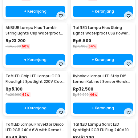
+ Keranjang
+ Keranjang
ANBLUB Lampu Hias Tumblr
TaffLED Lampu Hias String
String Lights Clip Waterproof
Lights Waterproof USB Power
20 LED 2M - 0606
50 LED 5M - SZ
Rp
23.200
Rp
6.900
Rp
45.900
50%
Rp
18.900
64%
+ Keranjang
+ Keranjang
TaffLED Chip LED Lampu COB
Rybakov Lampu LED Strip DIY
Floodlight Spotlight 220V Cool
Lemari Kabinet Sensor Gerak
White 6000K 50W - COB4060-
4.5W 1M - 2835
Rp
8.100
Rp
32.500
AC220-50
Rp
20.900
62%
Rp
59.900
46%
+ Keranjang
+ Keranjang
TaffLED Lampu Proyektor Disco
TaffLED Lampu Sorot LED
LED RGB 240V 6W with Remote
Spotlight RGB EU Plug 240V 10W
Control - CY-LV-RG
- L18RG
Rp
40.900
Rp
161.200