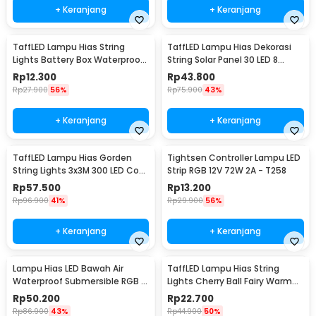
+ Keranjang
+ Keranjang
TaffLED Lampu Hias String
TaffLED Lampu Hias Dekorasi
Lights Battery Box Waterproof
String Solar Panel 30 LED 8
50 LED 5M - G5
Mode 6.5M - 896
Rp
12.300
Rp
43.800
Rp
27.900
56%
Rp
75.900
43%
+ Keranjang
+ Keranjang
TaffLED Lampu Hias Gorden
Tightsen Controller Lampu LED
String Lights 3x3M 300 LED Cool
Strip RGB 12V 72W 2A - T258
White 18W - 300L
Rp
57.500
Rp
13.200
Rp
96.900
41%
Rp
29.900
56%
+ Keranjang
+ Keranjang
Lampu Hias LED Bawah Air
TaffLED Lampu Hias String
Waterproof Submersible RGB 2
Lights Cherry Ball Fairy Warm
PCS with Remote - 13017
White 5M - LY20W
Rp
50.200
Rp
22.700
Rp
86.900
43%
Rp
44.900
50%