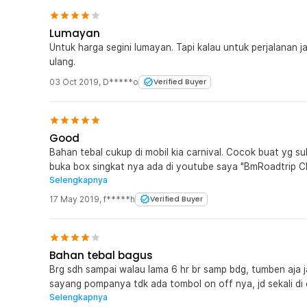
Lumayan
Untuk harga segini lumayan. Tapi kalau untuk perjalanan j
ulang.
03 Oct 2019
,
D*****o
Verified Buyer
Good
Bahan tebal cukup di mobil kia carnival. Cocok buat yg su
buka box singkat nya ada di youtube saya "BmRoadtrip Channel" https://youtu.be/
Selengkapnya
Terimakasih jaknot.
17 May 2019
,
f*****h
Verified Buyer
Bahan tebal bagus
Brg sdh sampai walau lama 6 hr br samp bdg, tumben aja jaknot lama, utk brg bagus, bhn tebal,
sayang pompanya tdk ada tombol on off nya, jd sekali di colokbke listrik lsg on, mau matiin ya cabut
Selengkapnya
listriknya, nyam di gunakan, pas di jok tengah, tp sayang br 2 smp 3 jam sdh kempes sendiri, nga tau