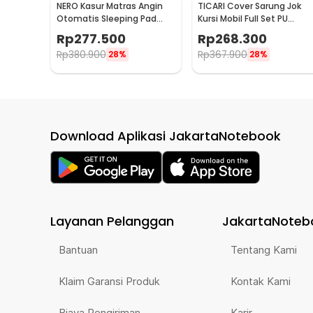
NERO Kasur Matras Angin
TICARI Cover Sarung Jok
Otomatis Sleeping Pad
Kursi Mobil Full Set PU
Waterproof Single - B05
Leather Universal - R15
Rp
277.500
Rp
268.300
Rp
380.900
Rp
367.900
28%
28%
Download Aplikasi JakartaNotebook
Layanan Pelanggan
JakartaNoteb
Bantuan
Tentang Kami
Klaim Garansi Produk
Kontak Kami
Biaya Pengiriman
Karir