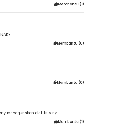
Membantu (
1
)
NAK2..
Membantu (
0
)
Membantu (
0
)
anny menggunakan alat tiup ny
Membantu (
1
)