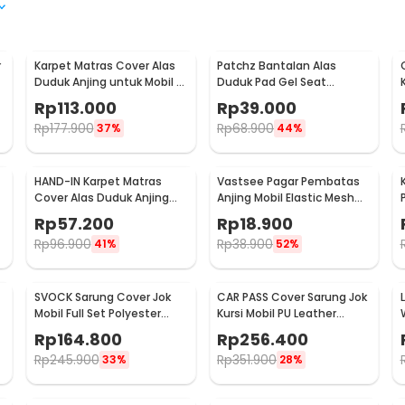
r
Karpet Matras Cover Alas
Patchz Bantalan Alas
Duduk Anjing untuk Mobil -
Duduk Pad Gel Seat
SUV YG01
Cushion Non Slip Ultra
Rp
113.000
Rp
39.000
Elastic - SC-015
Rp
177.900
Rp
68.900
37%
44%
HAND-IN Karpet Matras
Vastsee Pagar Pembatas
Cover Alas Duduk Anjing
Anjing Mobil Elastic Mesh
Jok Mobil Waterproof - SUV
Fence Pet 3 Layer - YG05
Rp
57.200
Rp
18.900
YG02
Rp
96.900
Rp
38.900
41%
52%
SVOCK Sarung Cover Jok
CAR PASS Cover Sarung Jok
Mobil Full Set Polyester
Kursi Mobil PU Leather
Universal 9 PCS - R20
Universal Seat Cover - R25
Rp
164.800
Rp
256.400
Rp
245.900
Rp
351.900
33%
28%