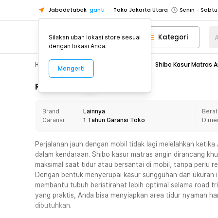
Jabodetabek
ganti
Toko Jakarta Utara
Toko Tangerang
Kategori
A
Silakan ubah lokasi store sesuai
Toko Cikupa
dengan lokasi Anda.
Pick n Go Jakarta Barat
Senin - J
Hobby
Mobil
Cover Jok Mobil
Shibo Kasur Matras A
Mengerti
Pick n Go Bekasi
Senin - Jumat (08
Pick n Go Depok
Senin - Jumat (08
Rincian Produk
Toko Jakarta Pusat
Senin - Sabtu
Brand
Lainnya
Berat
Toko Jakarta Barat
Senin - Sabtu
Garansi
1 Tahun Garansi Toko
Dime
Toko Jakarta Utara
Toko Tangerang
Perjalanan jauh dengan mobil tidak lagi melelahkan ketika A
dalam kendaraan. Shibo kasur matras angin dirancang k
Toko Cikupa
maksimal saat tidur atau bersantai di mobil, tanpa perlu 
Pick n Go Jakarta Barat
Senin - J
Dengan bentuk menyerupai kasur sungguhan dan ukuran id
membantu tubuh beristirahat lebih optimal selama road tr
Pick n Go Bekasi
Senin - Jumat (08
yang praktis, Anda bisa menyiapkan area tidur nyaman h
Pick n Go Depok
Senin - Jumat (08
dibutuhkan.