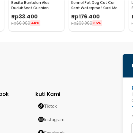
Besito Bantalan Alas
Kennel Pet Dog Cat Car
Duduk Seat Cushion
Seat Waterproof Kursi Mobil
Orthopedic Sponge Mat -
Anjing Kucing - KN526
Rp
33.400
Rp
176.400
BT90
Rp
60.900
Rp
269.900
46%
35%
ook
Ikuti Kami
Tiktok
Instagram
Facebook