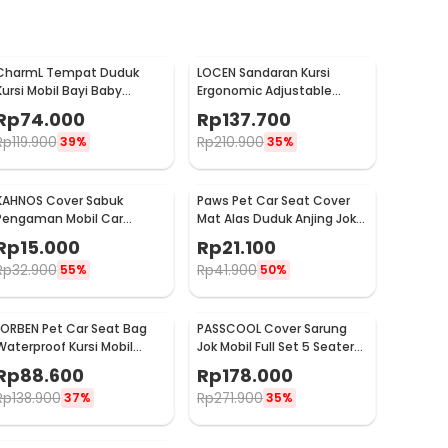
CharmL Tempat Duduk
LOCEN Sandaran Kursi
Kursi Mobil Bayi Baby
Ergonomic Adjustable
Safety Car Seat - LAD05
Lumbar Back Support -
Rp
74.000
Rp
137.700
TY3120
Rp
119.900
Rp
210.900
39%
35%
KAHNOS Cover Sabuk
Paws Pet Car Seat Cover
Pengaman Mobil Car
Mat Alas Duduk Anjing Jok
Seatbelt Padding 1 PCS -
Mobil Waterproof - HIH49
Rp
15.000
Rp
21.100
KH2252
Rp
32.900
Rp
41.900
55%
50%
LORBEN Pet Car Seat Bag
PASSCOOL Cover Sarung
Waterproof Kursi Mobil
Jok Mobil Full Set 5 Seater
Anjing Kucing - LR40
Universal Kain - R30
Rp
88.600
Rp
178.000
Rp
138.900
Rp
271.900
37%
35%