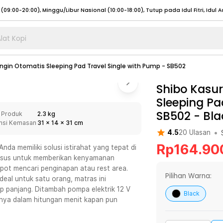
lat Kopi
umat (07:00 - 20:00), Sabtu - Minggu (08:00 - 20:00), Tutup pada Idul Fitri
Sele
ngin Otomatis Sleeping Pad Travel Single with Pump - SB502
:00 - 20:00), Sabtu - Minggu/ Libur Nasional (08:00 - 17:00)
Selengkapnya
:00 - 20:00), Sabtu - Minggu/ Libur Nasional (08:00 - 17:00)
Shibo Kasu
Selengkapnya
Sleeping Pa
 (09:00-20:00), Minggu/Libur Nasional (12:00-20:00), Tutup pada Idul Fitri
Sele
SB502
-
Bla
 Produk
2.3 kg
 (09:00-20:00), Minggu/Libur Nasional (12:00-20:00), Tutup pada Idul Fitri
Sele
nsi Kemasan
31
x
14
x
31
cm
•
4.5
20
Ulasan
Rp
164.90
nda memiliki solusi istirahat yang tepat di
husus untuk memberikan kenyamanan
repot mencari penginapan atau rest area.
umat (07:00 - 20:00), Sabtu - Minggu (08:00 - 20:00), Tutup pada Idul Fitri
Sele
Pilihan Warna:
eal untuk satu orang, matras ini
ip panjang. Ditambah pompa elektrik 12 V
:00 - 20:00), Sabtu - Minggu/ Libur Nasional (08:00 - 17:00)
Selengkapnya
Black
anya dalam hitungan menit kapan pun
:00 - 20:00), Sabtu - Minggu/ Libur Nasional (08:00 - 17:00)
Selengkapnya