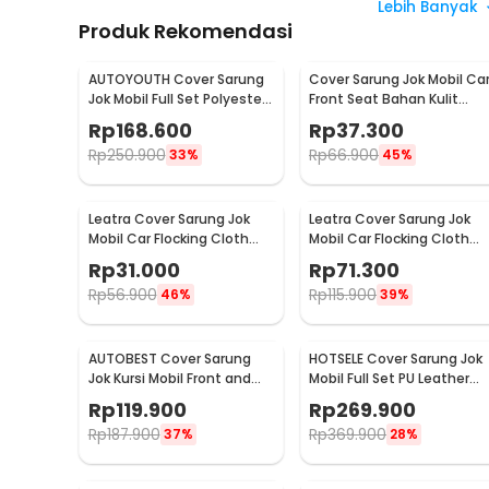
Lebih Banyak
Produk Rekomendasi
AUTOYOUTH Cover Sarung
Cover Sarung Jok Mobil Ca
Jok Mobil Full Set Polyester
Front Seat Bahan Kulit
Universal Premium - R10
Breathable - S10
Rp
168.600
Rp
37.300
Rp
250.900
Rp
66.900
33%
45%
Leatra Cover Sarung Jok
Leatra Cover Sarung Jok
Mobil Car Flocking Cloth
Mobil Car Flocking Cloth
Universal Premium Front -
Universal Premium Rear -
Rp
31.000
Rp
71.300
S15
S15
Rp
56.900
Rp
115.900
46%
39%
AUTOBEST Cover Sarung
HOTSELE Cover Sarung Jok
Jok Kursi Mobil Front and
Mobil Full Set PU Leather
Rear Seat Non Woven - S20
Universal 9 PCS - R35
Rp
119.900
Rp
269.900
Rp
187.900
Rp
369.900
37%
28%