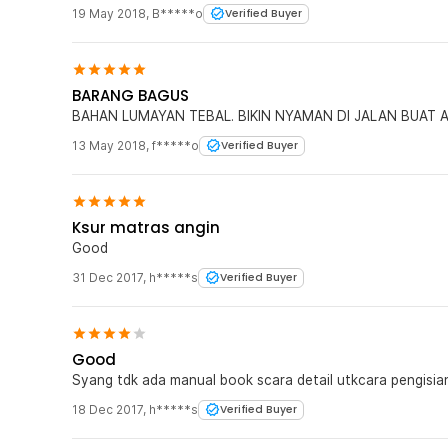
bocor atw nga blm sempet2 di cek, overall puas lah
19 May 2018
,
B*****o
Verified Buyer
BARANG BAGUS
BAHAN LUMAYAN TEBAL. BIKIN NYAMAN DI JALAN BUAT A
13 May 2018
,
f*****o
Verified Buyer
Ksur matras angin
Good
31 Dec 2017
,
h*****s
Verified Buyer
Good
Syang tdk ada manual book scara detail utkcara pengisi
18 Dec 2017
,
h*****s
Verified Buyer