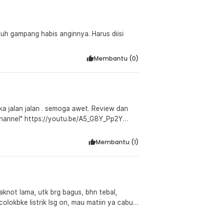
auh gampang habis anginnya. Harus diisi
Membantu (
0
)
ka jalan jalan . semoga awet. Review dan
A5_G8Y_Pp2Y
Membantu (
1
)