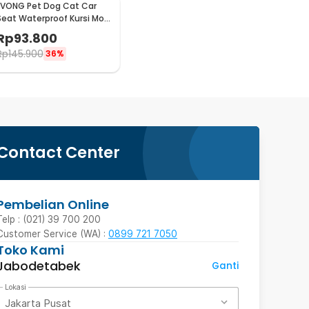
LVONG Pet Dog Cat Car
Seat Waterproof Kursi Mobil
Anjing Kucing - LV525
Rp
93.800
Rp
145.900
36%
Contact Center
Pembelian Online
Telp : (021) 39 700 200
Customer Service (WA) :
0899 721 7050
Toko Kami
Jabodetabek
Ganti
Lokasi
Jakarta Pusat