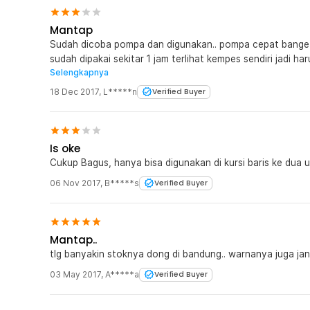
Mantap
Sudah dicoba pompa dan digunakan.. pompa cepat banget 
sudah dipakai sekitar 1 jam terlihat kempes sendiri jadi h
Selengkapnya
gak..
18 Dec 2017
,
L*****n
Verified Buyer
Is oke
Cukup Bagus, hanya bisa digunakan di kursi baris ke dua u
06 Nov 2017
,
B*****s
Verified Buyer
Mantap..
tlg banyakin stoknya dong di bandung.. warnanya juga jan
03 May 2017
,
A*****a
Verified Buyer