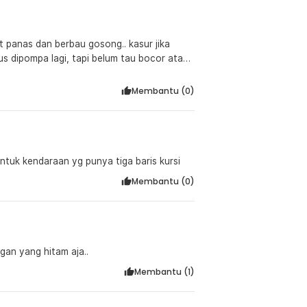
panas dan berbau gosong.. kasur jika
arus dipompa lagi, tapi belum tau bocor atau
Membantu (
0
)
ntuk kendaraan yg punya tiga baris kursi
Membantu (
0
)
gan yang hitam aja..
Membantu (
1
)