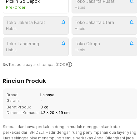
Pick n Go Depok
Toko Jakarta Pusat
Pre-Order
Habis
Toko Jakarta Barat
Toko Jakarta Utara
Habis
Habis
Toko Tangerang
Toko Cikupa
Habis
Habis
Tersedia bayar di tempat (COD)
Rincian Produk
Brand
Lainnya
Garansi
-
Berat Produk
3 kg
Dimensi Kemasan
42
x
20
x
19
cm
Simpan dan bawa perkakas dengan mudah menggunakan kotak
perkakas dari SHIDELI. Hadir dengan ruang penyimpanan dua layer yang
luas sehingga bisa menampung semua perkakas Anda. Dilengkapi juga