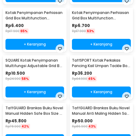
Kotak Penyimpanan Perhiasan
Kotak Penyimpanan Perhiasan
Grid Box Multifunction
Grid Box Multifunction
Organizer 24 Slot - J13/J24
Organizer 13 Slot - J13/J24
Rp
6.400
Rp
6.700
Rp
17.900
65%
Rp
17.900
63%
+ Keranjang
+ Keranjang
SQUARE Kotak Penyimpanan
TaffSPORT Kotak Perkakas
Multifungsi Adjustable Grid Box
Pancing Kail Umpan Tackle Box
24 Slot - J24D
14 Grid - LYH-1017
Rp
10.500
Rp
36.200
Rp
24.900
58%
Rp
64.900
45%
+ Keranjang
+ Keranjang
TaffGUARD Brankas Buku Novel
TaffGUARD Brankas Buku Novel
Manual Hidden Safe Box Size S
Manual Anti Maling Hidden Safe
- KB-20L
Box Size S - KB-20L
Rp
45.800
Rp
50.000
Rp
78.900
42%
Rp
86.900
43%