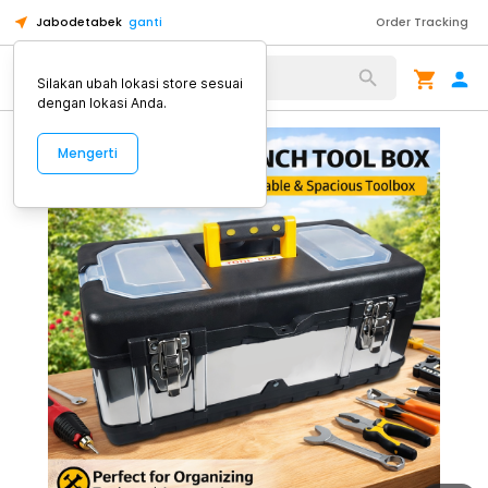
Jabodetabek
ganti
Order Tracking
Alat Kopi
Silakan ubah lokasi store sesuai
dengan lokasi Anda.
Mengerti