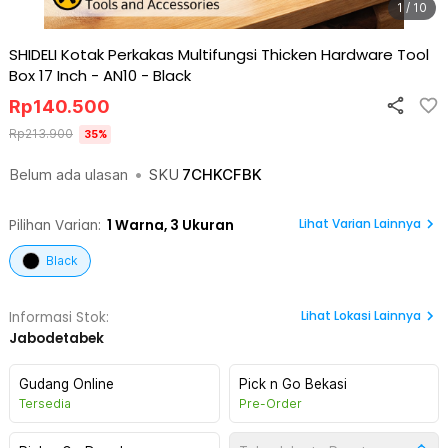
1 / 10
SHIDELI Kotak Perkakas Multifungsi Thicken Hardware Tool
Box 17 Inch - AN10
-
Black
Rp
140.500
Rp
213.900
35
%
Belum ada ulasan
•
SKU
7CHKCFBK
Lihat Varian Lainnya
Pilihan Varian:
1
Warna,
3 Ukuran
Black
Lihat
Lokasi Lainnya
Informasi Stok:
Jabodetabek
Gudang Online
Pick n Go Bekasi
Tersedia
Pre-Order