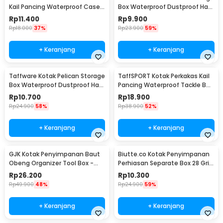
Kail Pancing Waterproof Case -
Box Waterproof Dustproof Hard
Q041
Case ABS S - G10/J020
Rp
11.400
Rp
9.900
Rp
18.000
37%
Rp
23.900
59%
+ Keranjang
+ Keranjang
Taffware Kotak Pelican Storage
TaffSPORT Kotak Perkakas Kail
Box Waterproof Dustproof Hard
Pancing Waterproof Tackle Box
Case ABS L - G10/J020
12 Grid - MCC01
Rp
10.700
Rp
18.900
Rp
24.900
58%
Rp
38.900
52%
+ Keranjang
+ Keranjang
GJK Kotak Penyimpanan Baut
Biutte.co Kotak Penyimpanan
Obeng Organizer Tool Box -
Perhiasan Separate Box 28 Grid
Z20
- SN-14
Rp
26.200
Rp
10.300
Rp
49.900
48%
Rp
24.900
59%
+ Keranjang
+ Keranjang