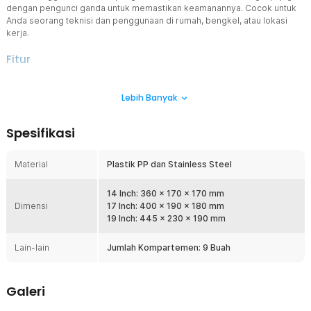
dengan pengunci ganda untuk memastikan keamanannya. Cocok untuk
Anda seorang teknisi dan penggunaan di rumah, bengkel, atau lokasi
kerja.
Fitur
Bawa Alat dengan Lengkap
Lebih Banyak
Pekerjaan pertukangan membutuhkan banyak peralatan. Dengan
kotak perkakas, Anda tak akan meninggalkan satu alat pun karena
kotak perkakas hadir dengan dua layer penyimpanan dan tambahan
Spesifikasi
ruang penyimpanan di bagian tutup. Dengan banyaknya ruang
penyimpanan membuat Anda mampu menampung berbagai
perkakas Anda mulai dari obeng, baut, palu, tang, bor listrik, dan
Material
Plastik PP dan Stainless Steel
peralatan lainnya.
Keamanan Maksimal
14 Inch: 360 x 170 x 170 mm
Dimensi
Salah satu kelebihan dari kotak perkakas milik SHIDELI adalah
17 Inch: 400 x 190 x 180 mm
pengunci ganda yang terbuat dari stainless steel. Pengunci ganda
19 Inch: 445 x 230 x 190 mm
ini akan memastikan perkakas Anda untuk tetap aman dan
terlindungi dari akibat benturan yang tidak diinginkan.
Lain-lain
Jumlah Kompartemen: 9 Buah
Desain yang Ergonomis
Terdapat handle yang memiliki desain ergonomis sehingga akan
Galeri
memudahkan Anda untuk membawa kotak perkakas. Desain
pegangan yang ergonomis juga dirancang untuk memberikan