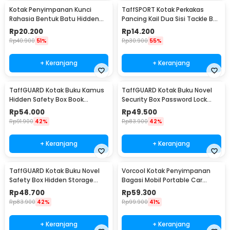
Kotak Penyimpanan Kunci
TaffSPORT Kotak Perkakas
Rahasia Bentuk Batu Hidden
Pancing Kail Dua Sisi Tackle Box
Key Box - B0521
14 Grid - LX01
Rp
20.200
Rp
14.200
Rp
40.900
51%
Rp
30.900
55%
+ Keranjang
+ Keranjang
TaffGUARD Kotak Buku Kamus
TaffGUARD Kotak Buku Novel
Hidden Safety Box Book
Security Box Password Lock
Password Lock Size S - KB-10P
Size S - KB-20P
Rp
54.000
Rp
49.500
Rp
91.900
42%
Rp
83.900
42%
+ Keranjang
+ Keranjang
TaffGUARD Kotak Buku Novel
Vorcool Kotak Penyimpanan
Safety Box Hidden Storage
Bagasi Mobil Portable Car
Password Lock - KB-30P
Storage Box 25 L - VL25
Rp
48.700
Rp
59.300
Rp
83.900
42%
Rp
99.900
41%
+ Keranjang
+ Keranjang