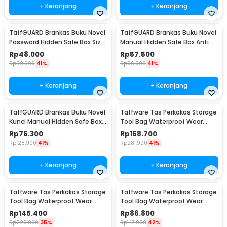
+ Keranjang
+ Keranjang
TaffGUARD Brankas Buku Novel
TaffGUARD Brankas Buku Novel
Password Hidden Safe Box Size
Manual Hidden Safe Box Anti
S - KB-20P
Maling Size M - KB-20L
Rp
48.000
Rp
57.500
Rp
80.900
41%
Rp
96.900
41%
+ Keranjang
+ Keranjang
TaffGUARD Brankas Buku Novel
Taffware Tas Perkakas Storage
Kunci Manual Hidden Safe Box
Tool Bag Waterproof Wear
Size L Love - KB-20L
Resistant 23 Inch - A02584
Rp
76.300
Rp
168.700
Rp
128.900
41%
Rp
281.900
41%
+ Keranjang
+ Keranjang
Taffware Tas Perkakas Storage
Taffware Tas Perkakas Storage
Tool Bag Waterproof Wear
Tool Bag Waterproof Wear
Resistant 21 Inch - A02584
Resistant 18 Inch - A03403
Rp
145.400
Rp
86.800
Rp
220.900
35%
Rp
147.900
42%