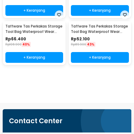
+ Keranjang
+ Keranjang
Taffware Tas Perkakas Storage
Taffware Tas Perkakas Storage
Tool Bag Waterproof Wear
Tool Bag Waterproof Wear
Resistant 16 Inch - A03403
Resistant 13 Inch - A03403
Rp
66.400
Rp
52.100
Rp
108.900
40%
Rp
89.900
43%
+ Keranjang
+ Keranjang
Beli Sekarang
Contact Center