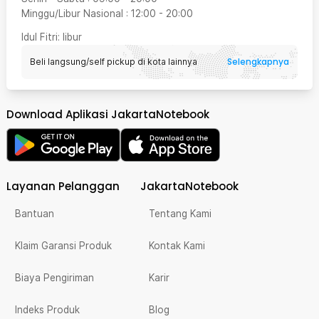
Minggu/Libur Nasional
:
12:00
-
20:00
Idul Fitri
: libur
Selengkapnya
Beli langsung/self pickup di kota lainnya
Download Aplikasi JakartaNotebook
Layanan Pelanggan
JakartaNotebook
Bantuan
Tentang Kami
Klaim Garansi Produk
Kontak Kami
Biaya Pengiriman
Karir
Indeks Produk
Blog