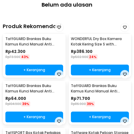
Belum ada ulasan
Produk Rekomendasi
TaffGUARD Brankas Buku
WONDERFUL Dry Box Kamera
Kamus Kunci Manual Anti
Kotak Kering Size S with
Maling Hidden Safe Box Kecil -
Dehumidifier - DB-2820
Rp
42.300
Rp
386.100
KB-10L
Rp
73.900
43%
Rp
502.900
24%
+ Keranjang
+ Keranjang
TaffGUARD Brankas Buku
TaffGUARD Brankas Buku
Kamus Kunci Manual Anti
Kamus Kunci Manual Anti
Maling Hidden Safe Box Sedang
Maling Hidden Safe Box Besar -
Rp
64.000
Rp
71.700
- KB-10L
KB-10L
Rp
104.900
39%
Rp
116.900
39%
+ Keranjang
+ Keranjang
TaffSPORT Box Kotak Perkakas
Taffware Kotak Pelican Storage