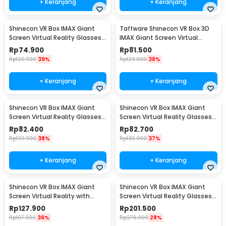
+ Keranjang
+ Keranjang
Shinecon VR Box IMAX Giant
Taffware Shinecon VR Box 3D
Screen Virtual Reality Glasses -
IMAX Giant Screen Virtual
G10
Reality Glasses - SC-G13
Rp
74.900
Rp
81.500
Rp
120.900
39%
Rp
129.900
38%
+ Keranjang
+ Keranjang
Shinecon VR Box IMAX Giant
Shinecon VR Box IMAX Giant
Screen Virtual Reality Glasses -
Screen Virtual Reality Glasses -
SC-G12
SC-G06B
Rp
82.400
Rp
82.700
Rp
130.900
38%
Rp
130.900
37%
+ Keranjang
+ Keranjang
Shinecon VR Box IMAX Giant
Shinecon VR Box IMAX Giant
Screen Virtual Reality with
Screen Virtual Reality Glasses
Remote - SC-G06B
with Headset - SC-G06EB
Rp
127.900
Rp
201.500
Rp
197.900
36%
Rp
276.900
28%