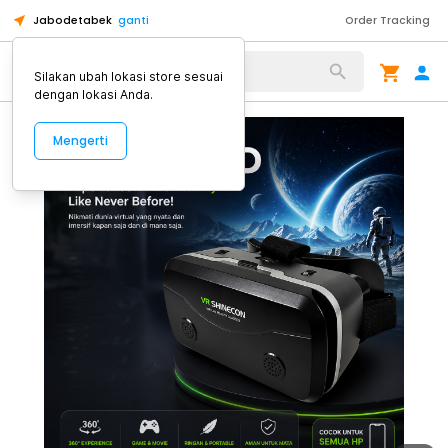
Jabodetabek
ganti
Order Tracking
Alat Kopi
Silakan ubah lokasi store sesuai
dengan lokasi Anda.
Mengerti