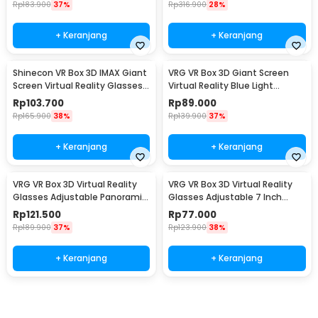
Rp
183.900
37%
Rp
316.900
28%
+ Keranjang
+ Keranjang
Shinecon VR Box 3D IMAX Giant
VRG VR Box 3D Giant Screen
Screen Virtual Reality Glasses -
Virtual Reality Blue Light
SC-G06A
Glasses - Pro-X7
Rp
103.700
Rp
89.000
Rp
165.900
38%
Rp
139.900
37%
+ Keranjang
+ Keranjang
VRG VR Box 3D Virtual Reality
VRG VR Box 3D Virtual Reality
Glasses Adjustable Panoramic
Glasses Adjustable 7 Inch
AR HD - Q8
Smartphone - PRO
Rp
121.500
Rp
77.000
Rp
189.900
37%
Rp
123.900
38%
+ Keranjang
+ Keranjang
Beli Sekarang