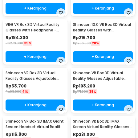
+ Keranjang
+ Keranjang
VRG VR Box 3D Virtual Reality
Shinecon 10.0 VR Box 3D Virtual
Glasses with Headphone -
Reality Glasses with
VRGPRO+
Headphone - SC-G04EA
Rp
184.300
Rp
216.700
Rp
279.900
35%
Rp
296.900
28%
+ Keranjang
+ Keranjang
Shinecon VR Box 3D Virtual
Shinecon VR Box 3D Virtual
Reality Glasses Adjustable
Reality Glasses Adjustable
Panoramic - SC-G05A
Panoramic - SC-G04
Rp
58.700
Rp
108.200
Rp
98.900
41%
Rp
171.900
38%
+ Keranjang
+ Keranjang
Shinecon VR Box 3D IMAX Giant
Shinecon VR Box 3D IMAX
Screen Headset Virtual Reality
Screen Virtual Reality Glasses
Glasses - SC-G15
With Headphone - SC-G15E
Rp
116.800
Rp
231.000