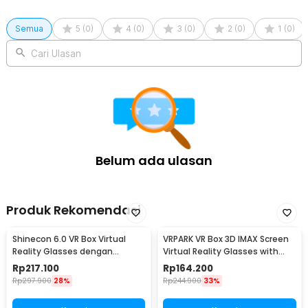
Semua
5
(
0
)
4
(
0
)
3
(
0
)
2
(
0
)
1
(
0
)
Cari Ulasan
Belum ada ulasan
Produk Rekomendasi
Shinecon 6.0 VR Box Virtual
VRPARK VR Box 3D IMAX Screen
Reality Glasses dengan
Virtual Reality Glasses with
Headphone
Headphone - J20
Rp
217.100
Rp
164.200
Rp
297.900
28%
Rp
244.900
33%