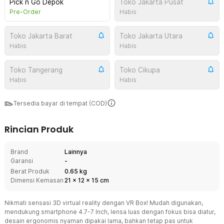
Pick n Go Depok
Toko Jakarta Pusat
Pre-Order
Habis
Toko Jakarta Barat
Toko Jakarta Utara
Habis
Habis
Toko Tangerang
Toko Cikupa
Habis
Habis
Tersedia bayar di tempat (COD)
Rincian Produk
Brand
Lainnya
Garansi
-
Berat Produk
0.65 kg
Dimensi Kemasan
21
x
12
x
15
cm
Nikmati sensasi 3D virtual reality dengan VR Box! Mudah digunakan,
mendukung smartphone 4.7-7 Inch, lensa luas dengan fokus bisa diatur,
desain ergonomis nyaman dipakai lama, bahkan tetap pas untuk