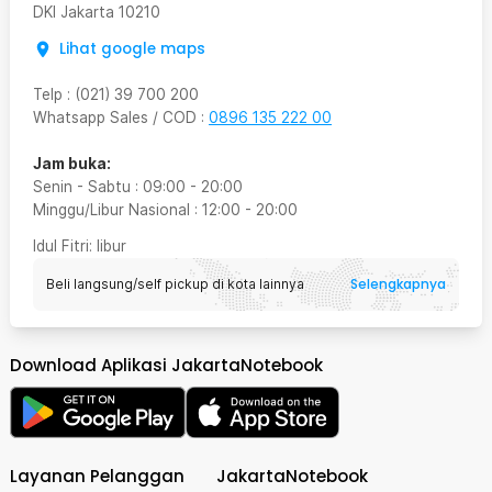
DKI Jakarta
10210
Lihat google maps
Telp
:
(021) 39 700 200
Whatsapp Sales / COD
:
0896 135 222 00
Jam buka:
Senin - Sabtu
:
09:00
-
20:00
Minggu/Libur Nasional
:
12:00
-
20:00
Idul Fitri
: libur
Selengkapnya
Beli langsung/self pickup di kota lainnya
Download Aplikasi JakartaNotebook
Layanan Pelanggan
JakartaNotebook