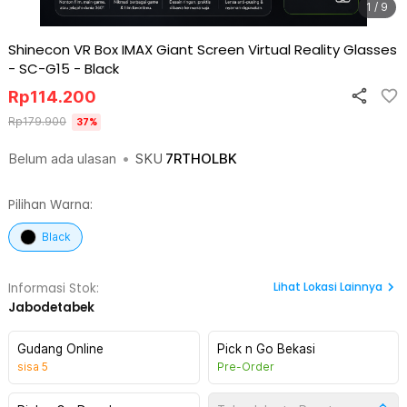
1 / 9
Shinecon VR Box IMAX Giant Screen Virtual Reality Glasses
- SC-G15
-
Black
Rp
114.200
Rp
179.900
37
%
Belum ada ulasan
•
SKU
7RTHOLBK
Pilihan Warna:
Black
Lihat
Lokasi Lainnya
Informasi Stok:
Jabodetabek
Gudang Online
Pick n Go Bekasi
sisa
5
Pre-Order