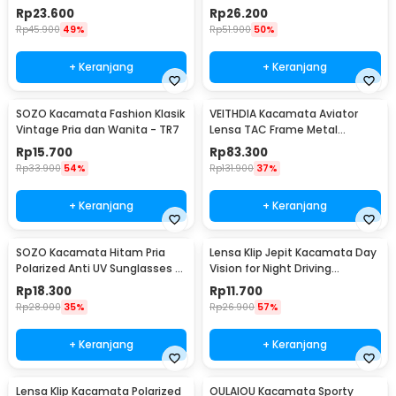
Sunglasses
Protection - RB2132
Rp
23.600
Rp
26.200
Rp
45.900
49%
Rp
51.900
50%
+ Keranjang
+ Keranjang
SOZO Kacamata Fashion Klasik
VEITHDIA Kacamata Aviator
Vintage Pria dan Wanita - TR7
Lensa TAC Frame Metal
Polarized Sunglasses - V3088
Rp
15.700
Rp
83.300
Rp
33.900
54%
Rp
131.900
37%
+ Keranjang
+ Keranjang
SOZO Kacamata Hitam Pria
Lensa Klip Jepit Kacamata Day
Polarized Anti UV Sunglasses -
Vision for Night Driving
3403
Polarized
Rp
18.300
Rp
11.700
Rp
28.000
35%
Rp
26.900
57%
+ Keranjang
+ Keranjang
Lensa Klip Kacamata Polarized
OULAIOU Kacamata Sporty