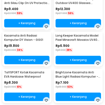
Anti Silau Clip On UV Protection
Outdoor UV400 Glasses
Uniseks - Y16211
Silicone Frame - 9837
Rp
9.400
Rp
12.300
Rp
22.900
59%
Rp
27.900
56%
+ Keranjang
+ Keranjang
Kacamata Anti Radiasi
Long Keeper Kacamata Model
Komputer DY Vision - GG01
Pixel Minecraft Mosaics UV400
- 088
Rp
19.800
Rp
6.900
Rp
30.000
34%
Rp
11.000
38%
+ Keranjang
+ Keranjang
TaffSPORT Kotak Kacamata
Brightzone Kacamata Anti
EVA Hardcase Waterproof
Blue Light Radiasi Komputer -
E27
Rp
8.300
Rp
7.100
Rp
20.900
61%
Rp
18.900
63%
+ Keranjang
+ Keranjang