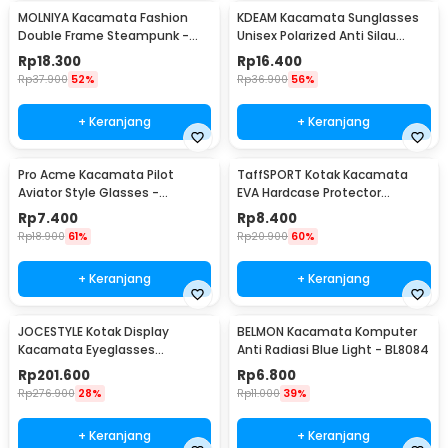
MOLNIYA Kacamata Fashion
KDEAM Kacamata Sunglasses
Double Frame Steampunk -
Unisex Polarized Anti Silau
NE60
Outdoor UV200 KD156 - KD156
Rp
18.300
Rp
16.400
Rp
37.900
52%
Rp
36.900
56%
+ Keranjang
+ Keranjang
Pro Acme Kacamata Pilot
TaffSPORT Kotak Kacamata
Aviator Style Glasses -
EVA Hardcase Protector
CC0744
Waterproof - JL-10028
Rp
7.400
Rp
8.400
Rp
18.900
61%
Rp
20.900
60%
+ Keranjang
+ Keranjang
JOCESTYLE Kotak Display
BELMON Kacamata Komputer
Kacamata Eyeglasses
Anti Radiasi Blue Light - BL8084
Sunglasses Box 12 Slot - SWK78
Rp
201.600
Rp
6.800
Rp
276.900
28%
Rp
11.000
39%
+ Keranjang
+ Keranjang