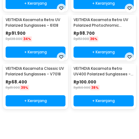
+ Keranjang
+ Keranjang
VEITHDIA Kacamata Retro UV
VEITHDIA Kacamata Retro UV
Polarized Sunglasses - 6108
Polarized Photochromic
Sunglasses - 6108
Rp
91.900
Rp
98.700
Rp
138.000
34%
Rp
151.900
36%
+ Keranjang
+ Keranjang
VEITHDIA Kacamata Classic UV
VEITHDIA Kacamata Retro
Polarized Sunglasses - V7018
UV400 Polarized Sunglasses -
6562
Rp
68.400
Rp
100.000
Rp
111.900
39%
Rp
160.900
38%
+ Keranjang
+ Keranjang
Beli Sekarang