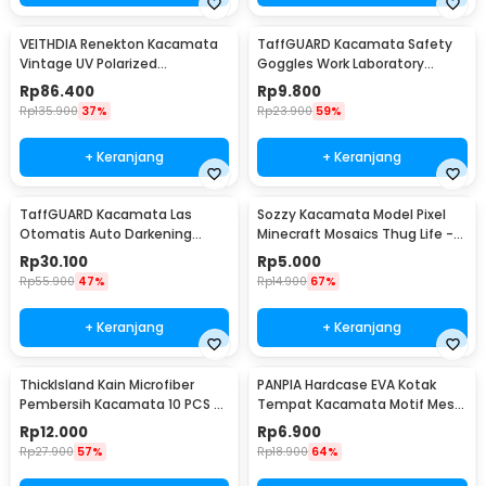
VEITHDIA Renekton Kacamata
TaffGUARD Kacamata Safety
Vintage UV Polarized
Goggles Work Laboratory
Sunglasses - 2462
Eyewear - LE979
Rp
86.400
Rp
9.800
Rp
135.900
37%
Rp
23.900
59%
+ Keranjang
+ Keranjang
TaffGUARD Kacamata Las
Sozzy Kacamata Model Pixel
Otomatis Auto Darkening
Minecraft Mosaics Thug Life -
Soldering Goggles - 5100B
W0124
Rp
30.100
Rp
5.000
Rp
55.900
47%
Rp
14.900
67%
+ Keranjang
+ Keranjang
ThickIsland Kain Microfiber
PANPIA Hardcase EVA Kotak
Pembersih Kacamata 10 PCS -
Tempat Kacamata Motif Mesh
K-20P
- JL-10029
Rp
12.000
Rp
6.900
Rp
27.900
57%
Rp
18.900
64%