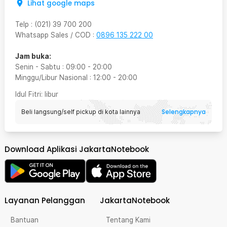
Lihat google maps
Telp
:
(021) 39 700 200
Whatsapp Sales / COD
:
0896 135 222 00
Jam buka:
Senin - Sabtu
:
09:00
-
20:00
Minggu/Libur Nasional
:
12:00
-
20:00
Idul Fitri
: libur
Selengkapnya
Beli langsung/self pickup di kota lainnya
Download Aplikasi JakartaNotebook
Layanan Pelanggan
JakartaNotebook
Bantuan
Tentang Kami