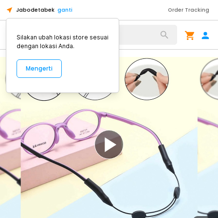
Jabodetabek
ganti
Order Tracking
Alat Kopi
Silakan ubah lokasi store sesuai
dengan lokasi Anda.
Mengerti