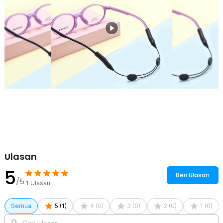
Bagian konektor strap kacamata ini memiliki diameter 5 mm yang
bisa digunakan untuk semua model kacamata. Pastikan kacamata
yang Anda punya memiliki tangkai dengan diameter tipis agar
nyaman digunakan.
Bahan Silikon Berkualitas
Strap kacamata SHINKODA menggunakan bahan silikon dan nilon
berkualitas sehingga awet digunakan dalam jangka waktu lama.
Material ini juga nyaman dikenakan di kepala meskipun Anda pakai
untuk waktu yang lama.
Kelengkapan Produk
Rincian yang Anda dapatkan untuk pembelian produk ini:
1 x SHINKODA Strap Kacamata Olahraga Silikon Safety Sport
Holder - SP350
Ulasan
5
Beri Ulasan
/5
1
Ulasan
Semua
5
(
1
)
4
(
0
)
3
(
0
)
2
(
0
)
1
(
0
)