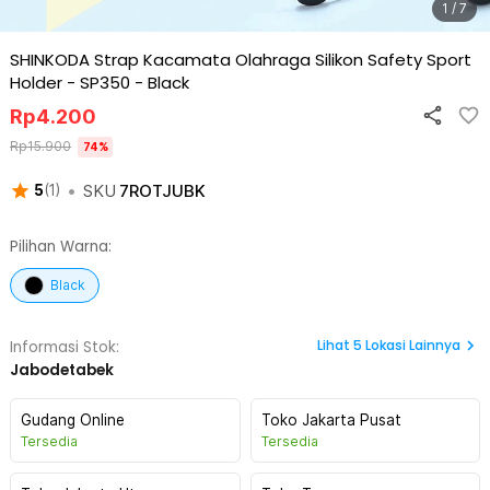
1 / 7
SHINKODA Strap Kacamata Olahraga Silikon Safety Sport
Holder - SP350
-
Black
Rp
4.200
Rp
15.900
74
%
•
SKU
7ROTJUBK
5
(
1
)
Pilihan Warna:
Black
Lihat
5
Lokasi Lainnya
Informasi Stok:
Jabodetabek
Gudang Online
Toko Jakarta Pusat
Tersedia
Tersedia