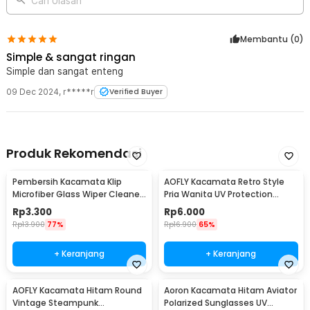
Cari Ulasan
Membantu (
0
)
Simple & sangat ringan
Simple dan sangat enteng
09 Dec 2024
,
r*****r
Verified Buyer
Produk Rekomendasi
Pembersih Kacamata Klip
AOFLY Kacamata Retro Style
Microfiber Glass Wiper Cleaner
Pria Wanita UV Protection
Multifunction - TVA45
Sunglassses - 1125
Rp
3.300
Rp
6.000
Rp
13.900
77%
Rp
16.900
65%
+ Keranjang
+ Keranjang
AOFLY Kacamata Hitam Round
Aoron Kacamata Hitam Aviator
Vintage Steampunk
Polarized Sunglasses UV