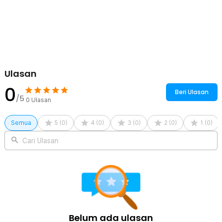
menggunakan kotak display kacamata membuat Anda bisa mencari
kacamata dengan mudah ketika ingin menggunakannya. Jadi Anda
tidak perlu mencari kacamata yang ingin Anda gunakan di tumpukan
kacamata yang berantakan.
Kelengkapan Produk
Rincian yang Anda dapatkan untuk pembelian produk ini:
Ulasan
1 x SHISHEN Kotak Display Kacamata 8 Grid Walnut Sunglasses
Organizer - SKW150
0
Beri Ulasan
/5
0
Ulasan
Semua
5
(
0
)
4
(
0
)
3
(
0
)
2
(
0
)
1
(
0
)
Cari Ulasan
Belum ada ulasan