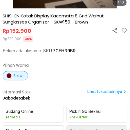
1 / 10
SHISHEN Kotak Display Kacamata 8 Grid Walnut
Sunglasses Organizer - SKW150
-
Brown
Rp
152.900
Rp
229.900
34
%
Belum ada ulasan
•
SKU
7CFH39BR
Pilihan Warna:
Brown
Lihat
Lokasi Lainnya
Informasi Stok:
Jabodetabek
Gudang Online
Pick n Go Bekasi
Tersedia
Pre-Order