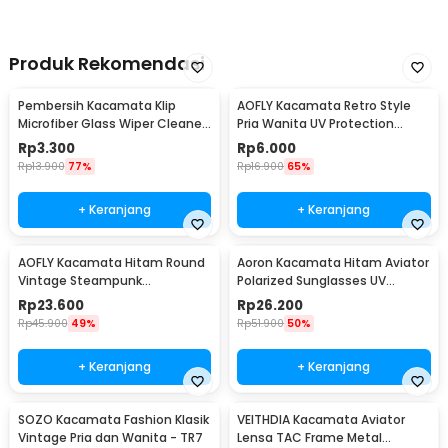
Produk Rekomendasi
Pembersih Kacamata Klip
AOFLY Kacamata Retro Style
Microfiber Glass Wiper Cleaner
Pria Wanita UV Protection
Multifunction - TVA45
Sunglassses - 1125
Rp
3.300
Rp
6.000
Rp
13.900
77%
Rp
16.900
65%
+ Keranjang
+ Keranjang
AOFLY Kacamata Hitam Round
Aoron Kacamata Hitam Aviator
Vintage Steampunk
Polarized Sunglasses UV
Sunglasses
Protection - RB2132
Rp
23.600
Rp
26.200
Rp
45.900
49%
Rp
51.900
50%
+ Keranjang
+ Keranjang
SOZO Kacamata Fashion Klasik
VEITHDIA Kacamata Aviator
Vintage Pria dan Wanita - TR7
Lensa TAC Frame Metal