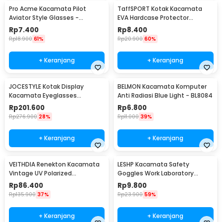
Pro Acme Kacamata Pilot
TaffSPORT Kotak Kacamata
Aviator Style Glasses -
EVA Hardcase Protector
CC0744
Waterproof - JL-10028
Rp
7.400
Rp
8.400
Rp
18.900
61%
Rp
20.900
60%
+ Keranjang
+ Keranjang
JOCESTYLE Kotak Display
BELMON Kacamata Komputer
Kacamata Eyeglasses
Anti Radiasi Blue Light - BL8084
Sunglasses Box 12 Slot - SWK78
Rp
201.600
Rp
6.800
Rp
276.900
28%
Rp
11.000
39%
+ Keranjang
+ Keranjang
VEITHDIA Renekton Kacamata
LESHP Kacamata Safety
Vintage UV Polarized
Goggles Work Laboratory
Sunglasses - 2462
Eyewear - LE979
Rp
86.400
Rp
9.800
Rp
135.900
37%
Rp
23.900
59%
+ Keranjang
+ Keranjang