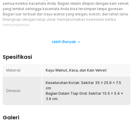
semua koleksi kacamata Anda. Bagian dalam dilapisi dengan kain velvet
yang lembut sehingga kacamata Anda bisa tersimpan tanpa goresan.
Bagian luar terbuat dari kayu walnut yang elegan, kokoh, dan tahan lama.
Dilengkapi dengan tutup untuk memaksimalkan keamanan ketika
menyimpannya.
Fitur
Lebih Banyak
Penyimpanan Aman dan Terorganisir
Kotak display kacamata menawarkan 8 kompartemen yang dilapisi
Spesifikasi
kain velvet lembut, memastikan setiap kacamata terlindungi dari
goresan dan debu. Dengan desain yang rapi, koleksi kacamata
Anda akan selalu dalam kondisi terbaik. Dilengkapi dengan tutup
Material
Kayu Walnut, Kaca, dan Kain Velvet
agar kacamata Anda bebas debu. Anda bisa menyimpan kacamata
hitam, kacamata baca, dan jenis kacamata lainnya.
Keseluruhan Kotak: Sekitar 35 x 25.9 x 7.5
Walnut Mewah dan Kokoh
cm
Dimensi
Dibuat dari kayu walnut berkualitas tinggi, kotak display kacamata
Bagian Dalam Tiap Grid: Sekitar 15.5 x 5.4 x
memberikan sentuhan kemewahan pada ruang Anda. Kotak ini tidak
3.6 cm
hanya tampil elegan, tetapi juga dibuat dengan konstruksi yang
kokoh untuk ketahanan jangka panjang. Ini memastikan bahwa
koleksi kacamata Anda aman dan terjaga dalam waktu yang lama.
Galeri
Mudah Diakses
Selain membuat penyimpanan kacamata lebih rapi, dengan