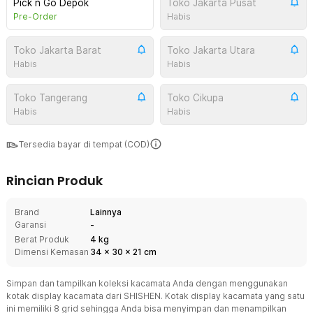
Pick n Go Depok
Toko Jakarta Pusat
Pre-Order
Habis
Toko Jakarta Barat
Toko Jakarta Utara
Habis
Habis
Toko Tangerang
Toko Cikupa
Habis
Habis
Tersedia bayar di tempat (COD)
Rincian Produk
Brand
Lainnya
Garansi
-
Berat Produk
4 kg
Dimensi Kemasan
34
x
30
x
21
cm
Simpan dan tampilkan koleksi kacamata Anda dengan menggunakan
kotak display kacamata dari SHISHEN. Kotak display kacamata yang satu
ini memiliki 8 grid sehingga Anda bisa menyimpan dan menampilkan