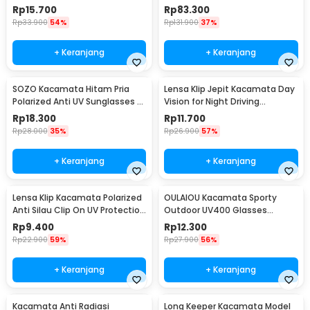
Polarized Sunglasses - V3088
Rp
15.700
Rp
83.300
Rp
33.900
54%
Rp
131.900
37%
+ Keranjang
+ Keranjang
SOZO Kacamata Hitam Pria
Lensa Klip Jepit Kacamata Day
Polarized Anti UV Sunglasses -
Vision for Night Driving
3403
Polarized
Rp
18.300
Rp
11.700
Rp
28.000
35%
Rp
26.900
57%
+ Keranjang
+ Keranjang
Lensa Klip Kacamata Polarized
OULAIOU Kacamata Sporty
Anti Silau Clip On UV Protection
Outdoor UV400 Glasses
Uniseks - Y16211
Silicone Frame - 9837
Rp
9.400
Rp
12.300
Rp
22.900
59%
Rp
27.900
56%
+ Keranjang
+ Keranjang
Kacamata Anti Radiasi
Long Keeper Kacamata Model