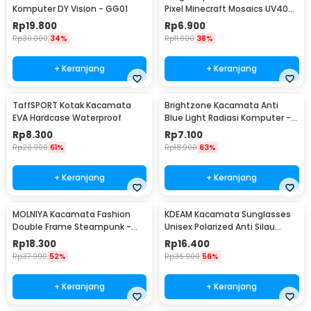
Komputer DY Vision - GG01
Pixel Minecraft Mosaics UV400
- 088
Rp
19.800
Rp
6.900
Rp
30.000
34%
Rp
11.000
38%
+ Keranjang
+ Keranjang
TaffSPORT Kotak Kacamata
Brightzone Kacamata Anti
EVA Hardcase Waterproof
Blue Light Radiasi Komputer -
E27
Rp
8.300
Rp
7.100
Rp
20.900
61%
Rp
18.900
63%
+ Keranjang
+ Keranjang
MOLNIYA Kacamata Fashion
KDEAM Kacamata Sunglasses
Double Frame Steampunk -
Unisex Polarized Anti Silau
NE60
Outdoor UV200 KD156 - KD156
Rp
18.300
Rp
16.400
Rp
37.900
52%
Rp
36.900
56%
+ Keranjang
+ Keranjang