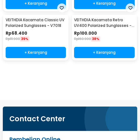
+ Keranjang
+ Keranjang
VEITHDIA Kacamata Classic UV
VEITHDIA Kacamata Retro
Polarized Sunglasses - V7018
UV400 Polarized Sunglasses -
6562
Rp
68.400
Rp
100.000
Rp
111.900
39%
Rp
160.900
38%
+ Keranjang
+ Keranjang
Beli Sekarang
Contact Center
Pembelian Online