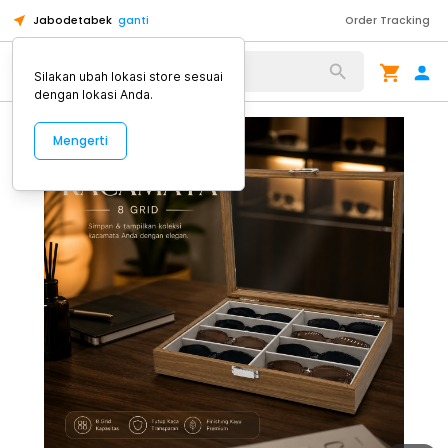
Jabodetabek
ganti
Order Tracking
Alat Kopi
Silakan ubah lokasi store sesuai
dengan lokasi Anda.
Mengerti