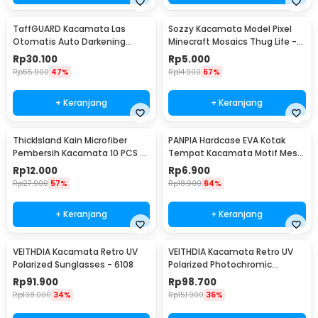
TaffGUARD Kacamata Las
Sozzy Kacamata Model Pixel
Otomatis Auto Darkening
Minecraft Mosaics Thug Life -
Soldering Goggles - 5100B
W0124
Rp
30.100
Rp
5.000
Rp
55.900
47%
Rp
14.900
67%
+ Keranjang
+ Keranjang
ThickIsland Kain Microfiber
PANPIA Hardcase EVA Kotak
Pembersih Kacamata 10 PCS -
Tempat Kacamata Motif Mesh
K-20P
- JL-10029
Rp
12.000
Rp
6.900
Rp
27.900
57%
Rp
18.900
64%
+ Keranjang
+ Keranjang
VEITHDIA Kacamata Retro UV
VEITHDIA Kacamata Retro UV
Polarized Sunglasses - 6108
Polarized Photochromic
Sunglasses - 6108
Rp
91.900
Rp
98.700
Rp
138.000
34%
Rp
151.900
36%