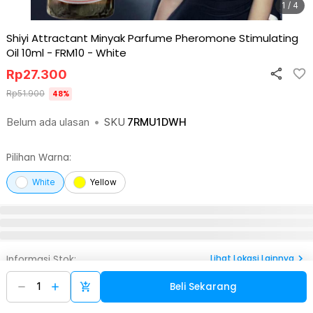
1 / 4
Shiyi Attractant Minyak Parfume Pheromone Stimulating
Oil 10ml - FRM10
-
White
Rp
27.300
Rp
51.900
48
%
Belum ada ulasan
•
SKU
7RMU1DWH
Pilihan Warna:
White
Yellow
Lihat
Lokasi Lainnya
Informasi Stok:
Jabodetabek
Beli Sekarang
Gudang Online
Pick n Go Bekasi