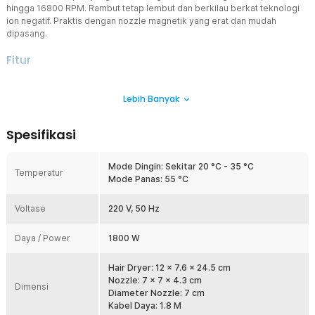
hingga 16800 RPM. Rambut tetap lembut dan berkilau berkat teknologi
ion negatif. Praktis dengan nozzle magnetik yang erat dan mudah
dipasang.
Fitur
Volume Angin Konstan
Lebih Banyak
Menata atau mengeringkan rambut semakin cepat berkat mesin
bertenaga 1800 W yang dapat hasilkan angin berkecepatan tinggi
dan konstan hingga 16800 RPM. Anda pun dapat menghemat
Spesifikasi
banyak waktu mengeringkan rambut.
Rambut Tetap Lembut
Mode Dingin: Sekitar 20 °C - 35 °C
Hair dryer ShowSee dapat melepaskan ion negatif dengan
Temperatur
Mode Panas: 55 °C
konsentrasi 20 juta/cm³. Ion negatif bekerja untuk menetralkan
listrik statis, mengurangi kusut, dan menutup kutikula, untuk jaga
Voltase
rambut tetap lembut dan berkilau.
220 V, 50 Hz
Udara Panas dan Dingin
Daya / Power
1800 W
Teknologi pemanas NTC hasilkan udara panas dan dingin untuk
beragai kebutuhan. Hadir dengan 3 level angin dan 2 mode
penggunaan yang bisa diatur sesuai kebutuhan. Mengeringkan dan
Hair Dryer: 12 x 7.6 x 24.5 cm
menata rambut jadi lebih efisien hanya dengan1 produk saja.
Nozzle: 7 x 7 x 4.3 cm
Dimensi
Diameter Nozzle: 7 cm
Mesin Tenang Bebas Bising
Kabel Daya: 1.8 M
Tak ada suara bising yang mengganggu. Motor generasi