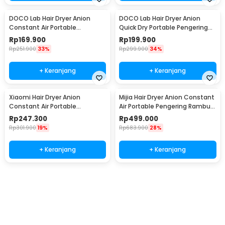
DOCO Lab Hair Dryer Anion
DOCO Lab Hair Dryer Anion
Constant Air Portable
Quick Dry Portable Pengering
Pengering Rambut 1600W -
Rambut 1600W - H902
Rp
169.900
Rp
199.900
H800
Rp
251.900
33%
Rp
299.900
34%
+ Keranjang
+ Keranjang
Xiaomi Hair Dryer Anion
Mijia Hair Dryer Anion Constant
Constant Air Portable
Air Portable Pengering Rambut
Pengering Rambut 1600W -
1600W - H501
Rp
247.300
Rp
499.000
H101
Rp
301.900
19%
Rp
683.900
28%
+ Keranjang
+ Keranjang
Beli Sekarang