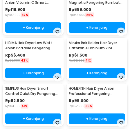
Anion Vitamin C Smart
Magnetic Pengering Rambut
Harmony OS 1800W - VCH200B
1600W - H701
Rp
119.900
Rp
699.000
Rp
187.900
37%
Rp
943.900
26%
+ Keranjang
+ Keranjang
HIBIMA Hair Dryer Low Watt
Miruko Rak Holder Hair Dryer
Anion Portable Pengering
Catokan Aluminium 2in1
Rambut 800W - XL-2200
Storage Rack - INU21
Rp
56.400
Rp
61.500
Rp
95.900
42%
Rp
102.900
41%
+ Keranjang
+ Keranjang
SIMPLUS Hair Dryer Smart
HOMEFISH Hair Dryer Anion
Control Quick Dry Pengering
Professional Pengering
Rambut 1200W - AK47
Rambut 2400W - F33
Rp
62.900
Rp
99.000
Rp
104.900
41%
Rp
152.900
36%
+ Keranjang
+ Keranjang