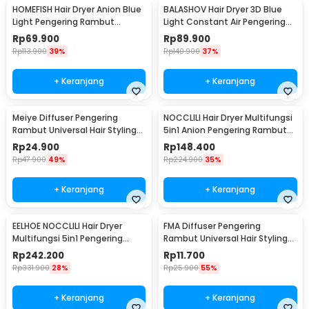
HOMEFISH Hair Dryer Anion Blue
BALASHOV Hair Dryer 3D Blue
Light Pengering Rambut
Light Constant Air Pengering
2000W - F37
Rambut 1800W - T9
Rp
69.900
Rp
89.900
Rp
113.900
39%
Rp
140.900
37%
+ Keranjang
+ Keranjang
Meiye Diffuser Pengering
NOCCLILI Hair Dryer Multifungsi
Rambut Universal Hair Styling
5in1 Anion Pengering Rambut
with Hood - MYE
600W - Q7
Rp
24.900
Rp
148.400
Rp
47.900
49%
Rp
224.900
35%
+ Keranjang
+ Keranjang
EELHOE NOCCLILI Hair Dryer
FMA Diffuser Pengering
Multifungsi 5in1 Pengering
Rambut Universal Hair Styling
Rambut 1000W - E21
for Curly Hair - FMAD
Rp
242.200
Rp
11.700
Rp
331.900
28%
Rp
25.900
55%
+ Keranjang
+ Keranjang