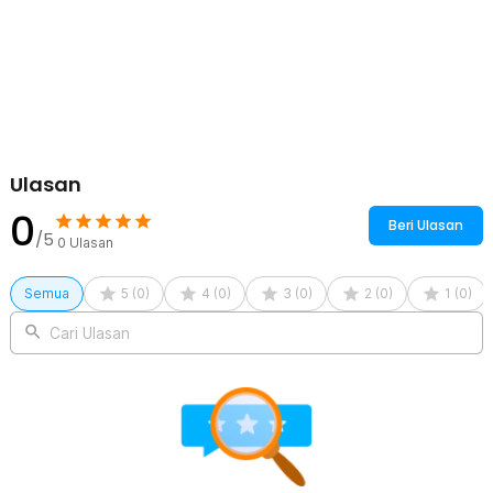
Ulasan
0
Beri Ulasan
/5
0
Ulasan
Semua
5
(
0
)
4
(
0
)
3
(
0
)
2
(
0
)
1
(
0
)
Cari Ulasan