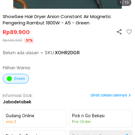
1 / 10
ShowSee Hair Dryer Anion Constant Air Magnetic
Pengering Rambut 1800W - A5
-
Green
Rp
89.900
Rp
140.900
37
%
Belum ada ulasan
•
SKU
XOHR2DGR
Pilihan Warna:
Green
Lihat
Lokasi Lainnya
Informasi Stok:
Jabodetabek
Gudang Online
Pick n Go Bekasi
sisa
3
Pre-Order