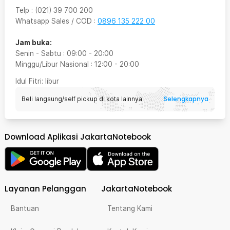
Telp
:
(021) 39 700 200
Whatsapp Sales / COD
:
0896 135 222 00
Jam buka:
Senin - Sabtu
:
09:00
-
20:00
Minggu/Libur Nasional
:
12:00
-
20:00
Idul Fitri
: libur
Selengkapnya
Beli langsung/self pickup di kota lainnya
Download Aplikasi JakartaNotebook
Layanan Pelanggan
JakartaNotebook
Bantuan
Tentang Kami