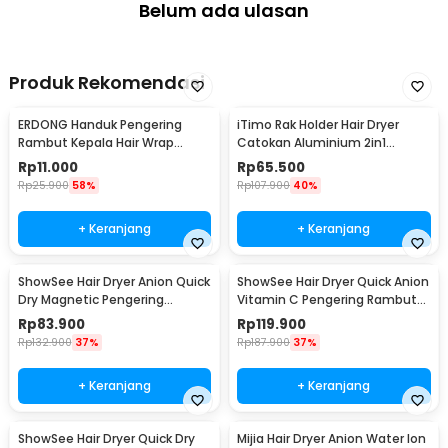
Belum ada ulasan
Produk Rekomendasi
ERDONG Handuk Pengering
iTimo Rak Holder Hair Dryer
Rambut Kepala Hair Wrap
Catokan Aluminium 2in1
Drying Microfiber - FO60
Storage Rack - 24112
Rp
11.000
Rp
65.500
Rp
25.900
58%
Rp
107.900
40%
+ Keranjang
+ Keranjang
ShowSee Hair Dryer Anion Quick
ShowSee Hair Dryer Quick Anion
Dry Magnetic Pengering
Vitamin C Pengering Rambut
Rambut 1800W - A11-R
1800W - VC200-B
Rp
83.900
Rp
119.900
Rp
132.900
37%
Rp
187.900
37%
+ Keranjang
+ Keranjang
ShowSee Hair Dryer Quick Dry
Mijia Hair Dryer Anion Water Ion