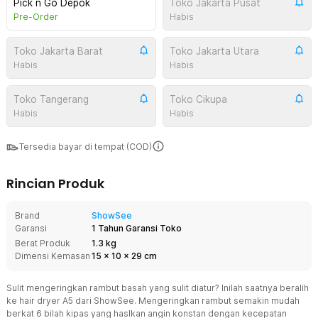
Pick n Go Depok
Toko Jakarta Pusat
Pre-Order
Habis
Toko Jakarta Barat
Toko Jakarta Utara
Habis
Habis
Toko Tangerang
Toko Cikupa
Habis
Habis
Tersedia bayar di tempat (COD)
Rincian Produk
Brand
ShowSee
Garansi
1 Tahun Garansi Toko
Berat Produk
1.3 kg
Dimensi Kemasan
15
x
10
x
29
cm
Sulit mengeringkan rambut basah yang sulit diatur? Inilah saatnya beralih
ke hair dryer A5 dari ShowSee. Mengeringkan rambut semakin mudah
berkat 6 bilah kipas yang haslkan angin konstan dengan kecepatan