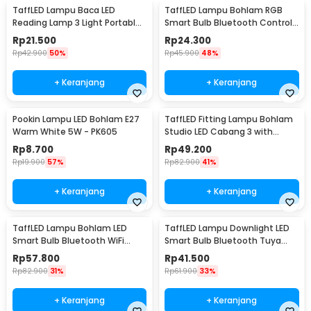
TaffLED Lampu Baca LED
TaffLED Lampu Bohlam RGB
Reading Lamp 3 Light Portable
Smart Bulb Bluetooth Control
Cool White - EF168
E27 800Lumen 10W - TY-10W
Rp
21.500
Rp
24.300
Rp
42.900
50%
Rp
45.900
48%
+ Keranjang
+ Keranjang
Pookin Lampu LED Bohlam E27
TaffLED Fitting Lampu Bohlam
Warm White 5W - PK605
Studio LED Cabang 3 with
Switch 220V E27 - HU-300
Rp
8.700
Rp
49.200
Rp
19.900
57%
Rp
82.900
41%
+ Keranjang
+ Keranjang
TaffLED Lampu Bohlam LED
TaffLED Lampu Downlight LED
Smart Bulb Bluetooth WiFi
Smart Bulb Bluetooth Tuya
RGBCW E27 220V 9W - A60
10W RGBCW - A61
Rp
57.800
Rp
41.500
Rp
82.900
31%
Rp
61.900
33%
+ Keranjang
+ Keranjang