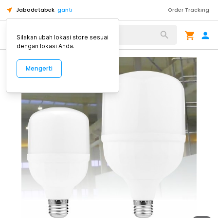
Jabodetabek
ganti
Order Tracking
Alat Kopi
Silakan ubah lokasi store sesuai
dengan lokasi Anda.
Mengerti