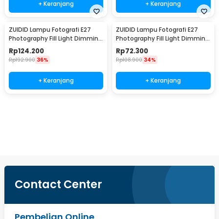
+ Keranjang
+ Keranjang
ZUIDID Lampu Fotografi E27
ZUIDID Lampu Fotografi E27
Photography Fill Light Dimming
Photography Fill Light Dimming
with Remote 150W - Z-27
with Remote 85W - Z-27
Rp
124.200
Rp
72.300
Rp
192.900
36%
Rp
108.900
34%
+ Keranjang
+ Keranjang
Ingatkan Saya
Contact Center
Pembelian Online