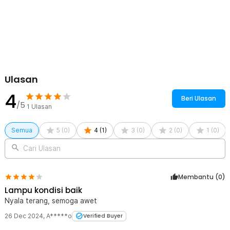
Rincian yang Anda dapatkan untuk pembelian produk ini:
1 x Shuai Lampu Bohlam LED Light Energy Saving E27 Cool White
6500K - OT360
Ulasan
4
Beri Ulasan
/5
1
Ulasan
Semua
5
(
0
)
4
(
1
)
3
(
0
)
2
(
0
)
1
(
0
)
Cari Ulasan
Membantu (
0
)
Lampu kondisi baik
Nyala terang, semoga awet
26 Dec 2024
,
A*****o
Verified Buyer