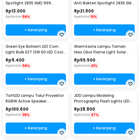
Spotlight 2835 SMD 999
Anti Bakteri Spotlight 2835 SMD
Lumens 180 Degree 9W E27
220V E27 - D3-F3-01
Rp
13.000
Rp
21.900
Rp
28.900
56%
Rp
43.900
51%
+ Keranjang
+ Keranjang
Green Eye Bohlam LED Corn
Warmtaste Lampu Taman
Light Bulb E27 12W 60 LED Cool
Hias Obor Flame Light Solar
White - E262
IP65 Warm White - YMJ010
Rp
9.400
Rp
55.500
Rp
20.900
56%
Rp
93.900
41%
+ Keranjang
+ Keranjang
TaffLED Lampu Tidur Proyektor
JDD Lampu Modeling
RGBW Active Speaker
Photography Flash Lights LED
Bluetooth Remote - BL-XK01
E27 150W Warm White - jD01
Rp
100.600
Rp
28.800
Rp
161.900
38%
Rp
53.900
47%
+ Keranjang
+ Keranjang