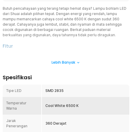
Butuh pencahayaan yang terang tetapi hemat daya? Lampu bohlam LED
dari Shuai adalah pilihan tepat. Dengan energi yang rendah, lampu
mampu memancarkan cahaya cool white 6500 K dengan sudut 360
derajat. Cahayanya juga lembut, stabil, dan nyaman di mata sehingga
cocok digunakan di berbagai ruangan. Berkat paduan material
berkualitas yang digunakan, daya tahannya tidak perlu diragukan.
Fitur
Lampu Hemat Energi
Lebih Banyak
Lampu bohlam LED bekerja dengan mengonversi energi listrik
langsung menjadi cahaya. Itulah sebabnya tidak banyak energi yang
terbuang sebagai panas. Jika Anda membutuhkan pencahayaan
Spesifikasi
optimal tanpa daya berlebih, lampu bohlam inilah jawabannya.
Varian dayanya pun bisa dipilih sesuai kebutuhan.
Tipe LED
SMD 2835
Cahaya Terang 6500 K
LED SMD 2835 yang digunakan mampu memancarkan cahaya cool
Temperatur
white dengan temperatur 6500 K. Cahaya terangnya juga tidak
Cool White 6500 K
Warna
silau. Dengan begitu, lampu bohlam LED ini cocok digunakan di
rumah atau keperluan studio foto.
Jarak
Lebih Stabil dan Aman
360 Derajat
Penerangan
Dibekali dengan IC driver pintar untuk mengatur penggunaan arus