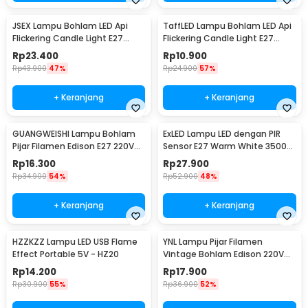
JSEX Lampu Bohlam LED Api
TaffLED Lampu Bohlam LED Api
Flickering Candle Light E27
Flickering Candle Light E27
Warm White 3W - CB3
Orange 3W - OM-BB-3W
Rp
23.400
Rp
10.900
Rp
43.900
47%
Rp
24.900
57%
+ Keranjang
+ Keranjang
GUANGWEISHI Lampu Bohlam
ExLED Lampu LED dengan PIR
Pijar Filamen Edison E27 220V
Sensor E27 Warm White 3500K
4W - ST64
12W - Ex01
Rp
16.300
Rp
27.900
Rp
34.900
54%
Rp
52.900
48%
+ Keranjang
+ Keranjang
HZZKZZ Lampu LED USB Flame
YNL Lampu Pijar Filamen
Effect Portable 5V - HZ20
Vintage Bohlam Edison 220V
40W - T45
Rp
14.200
Rp
17.900
Rp
30.900
55%
Rp
36.900
52%