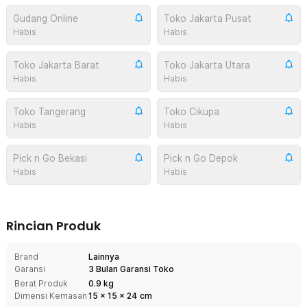
Gudang Online
Toko Jakarta Pusat
Habis
Habis
Toko Jakarta Barat
Toko Jakarta Utara
Habis
Habis
Toko Tangerang
Toko Cikupa
Habis
Habis
Pick n Go Bekasi
Pick n Go Depok
Habis
Habis
Rincian Produk
Brand
Lainnya
Garansi
3 Bulan Garansi Toko
Berat Produk
0.9 kg
Dimensi Kemasan
15
x
15
x
24
cm