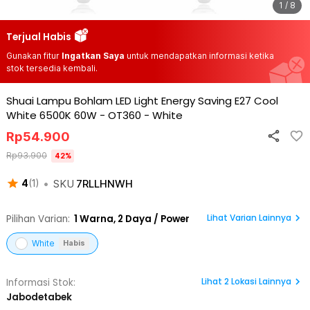
1 / 8
Terjual Habis
Gunakan fitur
Ingatkan Saya
untuk mendapatkan informasi ketika
stok tersedia kembali.
Shuai Lampu Bohlam LED Light Energy Saving E27 Cool
White 6500K 60W - OT360
-
White
Rp
54.900
Rp
93.900
42
%
•
SKU
7RLLHNWH
4
(
1
)
Lihat Varian Lainnya
Pilihan Varian:
1
Warna,
2 Daya / Power
White
Habis
Lihat
2
Lokasi Lainnya
Informasi Stok:
Jabodetabek