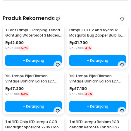
Produk Rekomendasi
TTent Lampu Camping Tenda
Lampu LED UV Anti Nyamuk
Gantung Waterproof 3 Modes
Mosquito Bug Zapper Bulb 15W
6000K 1.5W - 5188
E27 Cool White - YC1350
Rp
12.000
Rp
31.700
Rp
27.900
57%
Rp
52.900
41%
+ Keranjang
+ Keranjang
YNL Lampu Pijar Filamen
YNL Lampu Pijar Filamen
Vintage Bohlam Edison E27
Vintage Bohlam Edison E27
40W - ST64
60W - ST64
Rp
17.200
Rp
17.100
Rp
35.900
53%
Rp
32.900
49%
+ Keranjang
+ Keranjang
TaffLED Chip LED Lampu COB
TaffLED Lampu Bohlam RGB
Floodlight Spotlight 220V Cool
dengan Remote Kontrol E27