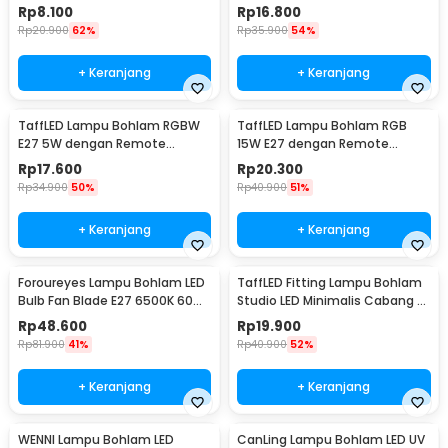
White 6000K 50W - COB4060-
3W - BONDA B2
Rp
8.100
Rp
16.800
AC220-50
Rp
20.900
62%
Rp
35.900
54%
+ Keranjang
+ Keranjang
TaffLED Lampu Bohlam RGBW
TaffLED Lampu Bohlam RGB
E27 5W dengan Remote
15W E27 dengan Remote
Control - A60
Control - B5
Rp
17.600
Rp
20.300
Rp
34.900
50%
Rp
40.900
51%
+ Keranjang
+ Keranjang
Foroureyes Lampu Bohlam LED
TaffLED Fitting Lampu Bohlam
Bulb Fan Blade E27 6500K 60W
Studio LED Minimalis Cabang 4
- KK-2560
E27 220V - HU-400
Rp
48.600
Rp
19.900
Rp
81.900
41%
Rp
40.900
52%
+ Keranjang
+ Keranjang
WENNI Lampu Bohlam LED
CanLing Lampu Bohlam LED UV