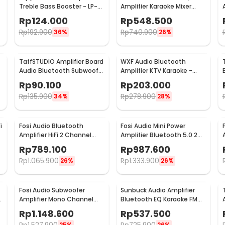
Treble Bass Booster - LP-
Amplifier Karaoke Mixer
838
Audio FM - AV-MP326BT
Rp
124.000
Rp
548.500
Rp
192.900
Rp
740.900
36%
26%
TaffSTUDIO Amplifier Board
WXF Audio Bluetooth
-
Audio Bluetooth Subwoofer
Amplifier KTV Karaoke -
DIY 35W - D30K
AK300
Rp
90.100
Rp
203.000
Rp
135.900
Rp
278.900
34%
28%
i
Fosi Audio Bluetooth
Fosi Audio Mini Power
Amplifier HiFi 2 Channel
Amplifier Bluetooth 5.0 2
50Wx2 TPA3116D2 - BT10A
Channel TPA3116D2 - BT20A
Rp
789.100
Rp
987.600
Rp
1.065.900
Rp
1.333.900
26%
26%
Fosi Audio Subwoofer
Sunbuck Audio Amplifier
Amplifier Mono Channel
Bluetooth EQ Karaoke FM
200W TPA3255D2 - M03
Radio 2000W - AS-336BU
Rp
1.148.600
Rp
537.500
25%
26%