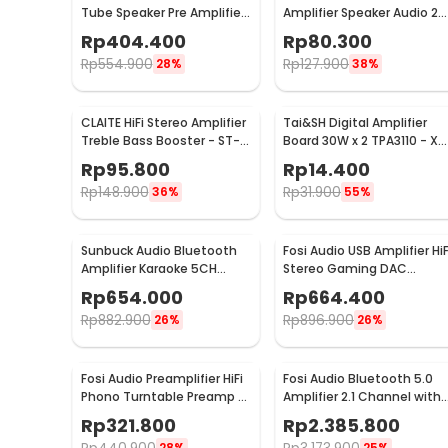
Tube Speaker Pre Amplifier
Amplifier Speaker Audio 2
HiFi Audio 12V Low Noise -
Channel 20W - HY-2001
Rp
404.400
Rp
80.300
TUBE-03
Rp
554.900
Rp
127.900
28%
38%
CLAITE HiFi Stereo Amplifier
Tai&SH Digital Amplifier
Treble Bass Booster - ST-
Board 30W x 2 TPA3110 - XH
838
A232
Rp
95.800
Rp
14.400
Rp
148.900
Rp
31.900
36%
55%
Sunbuck Audio Bluetooth
Fosi Audio USB Amplifier HiF
Amplifier Karaoke 5CH
Stereo Gaming DAC
600W - AV-608BT
Headphone - DAC-Q4
Rp
654.000
Rp
664.400
Rp
882.900
Rp
896.900
26%
26%
Fosi Audio Preamplifier HiFi
Fosi Audio Bluetooth 5.0
Phono Turntable Preamp -
Amplifier 2.1 Channel with
BOX X1
Remote - DA2120C
Rp
321.800
Rp
2.385.800
28%
25%