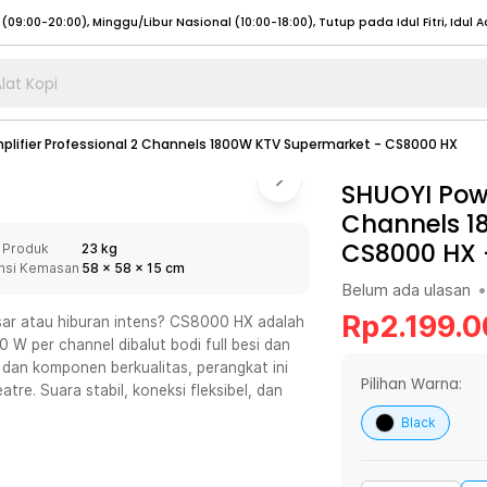
lat Kopi
umat (07:00 - 20:00), Sabtu - Minggu (08:00 - 20:00), Tutup pada Idul Fitri
Sele
plifier Professional 2 Channels 1800W KTV Supermarket - CS8000 HX
:00 - 20:00), Sabtu - Minggu/ Libur Nasional (08:00 - 17:00)
Selengkapnya
:00 - 20:00), Sabtu - Minggu/ Libur Nasional (08:00 - 17:00)
SHUOYI Powe
Selengkapnya
Channels 1
 (09:00-20:00), Minggu/Libur Nasional (12:00-20:00), Tutup pada Idul Fitri
Sele
CS8000 HX
 Produk
23 kg
 (09:00-20:00), Minggu/Libur Nasional (12:00-20:00), Tutup pada Idul Fitri
Sele
nsi Kemasan
58
x
58
x
15
cm
Belum ada ulasan
•
Rp
2.199.
sar atau hiburan intens? CS8000 HX adalah
 W per channel dibalut bodi full besi dan
h dan komponen berkualitas, perangkat ini
umat (07:00 - 20:00), Sabtu - Minggu (08:00 - 20:00), Tutup pada Idul Fitri
Sele
Pilihan Warna:
tre. Suara stabil, koneksi fleksibel, dan
:00 - 20:00), Sabtu - Minggu/ Libur Nasional (08:00 - 17:00)
Selengkapnya
Black
:00 - 20:00), Sabtu - Minggu/ Libur Nasional (08:00 - 17:00)
Selengkapnya