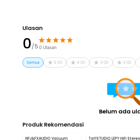
Ulasan
0
/5
0
Ulasan
Semua
5
(
0
)
4
(
0
)
3
(
0
)
2
(
0
)
Belum ada ul
Produk Rekomendasi
NFJ&FXAUDIO Vacuum
TaffSTUDIO LEPY HiFi Stere