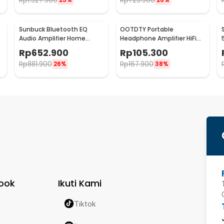
Rp
1.527.900
Rp
725.900
Sunbuck Bluetooth EQ
OOTDTY Portable
Audio Amplifier Home
Headphone Amplifier HiFi
Theater FM 2000W - TAV-
16-300 Ohm - D3CS
Rp
652.900
Rp
105.300
6188BT
Rp
881.900
Rp
167.900
26%
38%
ook
Ikuti Kami
Tiktok