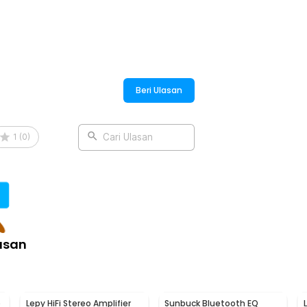
Beri Ulasan
1
(
0
)
Cari Ulasan
asan
o
Lepy HiFi Stereo Amplifier
Sunbuck Bluetooth EQ