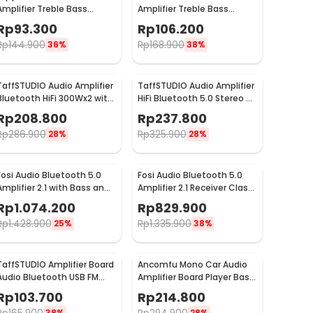
Amplifier Treble Bass
Amplifier Treble Bass
Booster - AK-170
Booster 12V - ST-838
Rp
93.300
Rp
106.200
Rp
144.900
Rp
168.900
36%
38%
TaffSTUDIO Audio Amplifier
TaffSTUDIO Audio Amplifier
Bluetooth HiFi 300Wx2 with
HiFi Bluetooth 5.0 Stereo 2
Remote Control - BT-198E
Channel 800W - BT-309A
Rp
208.800
Rp
237.800
Rp
286.900
Rp
325.900
28%
28%
Fosi Audio Bluetooth 5.0
Fosi Audio Bluetooth 5.0
Amplifier 2.1 with Bass and
Amplifier 2.1 Receiver Class
Treble Control - BT30D
D 2x160W - BL20C
Rp
1.074.200
Rp
829.900
Rp
1.428.900
Rp
1.335.900
25%
38%
TaffSTUDIO Amplifier Board
Ancomfu Mono Car Audio
Audio Bluetooth USB FM
Amplifier Board Player Bass
Subwoofer DIY 400W -
Subwoofer 12V 600W - FK-
Rp
103.700
Rp
214.800
D10OK
206
38%
28%