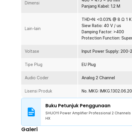
480 x 475 x 90 mm
Dimensi
Baik digunakan untuk ruangan profesional seperti ruan
Panjang Kabel: 1.2 M
seperti KTV dan home theatre, amplifier CS8000 HX hadi
powerful. Dukung suasana lebih hidup dan berkualitas ti
THD+N: <0.03% @ 8 Ω 1 K
Siew Ratio: 40 V / us
Kelengkapan Produk
Lain-lain
Damping Factor: >400
Protection Function: Supe
Rincian yang Anda dapatkan untuk pembelian produk ini
1 x SHUOYI Power Amplifier Professional 2 Channe
Voltase
Input Power Supply: 200-
1 x Panduan Penggunaan
Tipe Plug
EU Plug
Audio Coder
Analog 2 Channel
Lisensi Produk
No. MKG: IMKG.1302.06.2
Buku Petunjuk Penggunaan
SHUOYI Power Amplifier Professional 2 Channel
HX
Galeri