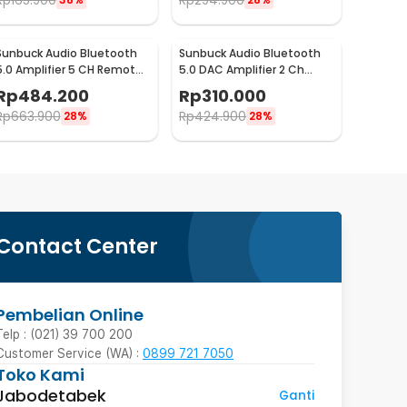
Rp
165.900
Rp
294.900
Sunbuck Audio Bluetooth
Sunbuck Audio Bluetooth
5.0 Amplifier 5 CH Remote
5.0 DAC Amplifier 2 Ch
2000W - AV-298BT
Remote 2000W - AV-
Rp
484.200
Rp
310.000
660BT
Rp
663.900
Rp
424.900
28%
28%
Contact Center
Pembelian Online
Telp : (021) 39 700 200
Customer Service (WA) :
0899 721 7050
Toko Kami
Jabodetabek
Ganti