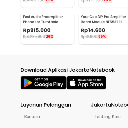
Rp
440.900
Rp
3.173.900
Fosi Audio Preamplifier
Your Cee DIY Pre Amplifier
Phono for Turntable
Board Module NE5532 12-
Phonograph with Tube -
30V - XH-A902
Rp
915.000
Rp
14.600
Box X2
Rp
1.235.900
Rp
31.900
26%
55%
Download Aplikasi JakartaNotebook
Layanan Pelanggan
JakartaNoteb
Bantuan
Tentang Kami