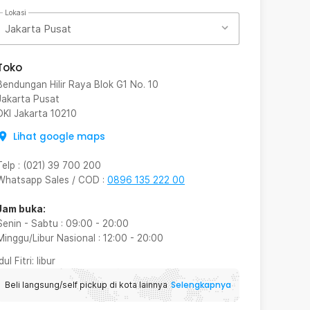
Lokasi
Jakarta Pusat
Toko
Bendungan Hilir Raya Blok G1 No. 10
Jakarta Pusat
DKI Jakarta
10210
Lihat google maps
Telp
:
(021) 39 700 200
Whatsapp Sales / COD
:
0896 135 222 00
Jam buka:
Senin - Sabtu
:
09:00
-
20:00
Minggu/Libur Nasional
:
12:00
-
20:00
Idul Fitri
: libur
Selengkapnya
Beli langsung/self pickup di kota lainnya