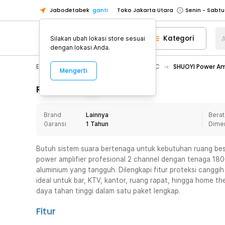
Jabodetabek
ganti
Toko Jakarta Utara
Toko Tangerang
Kategori
A
Silakan ubah lokasi store sesuai
Toko Cikupa
dengan lokasi Anda.
Pick n Go Jakarta Barat
Senin - J
Electronic
Audio
Amplifier & DAC
SHUOYI Power Am
Mengerti
Pick n Go Bekasi
Senin - Jumat (08
Pick n Go Depok
Senin - Jumat (08
Rincian Produk
Toko Jakarta Pusat
Senin - Sabtu
Brand
Lainnya
Berat
Toko Jakarta Barat
Senin - Sabtu
Garansi
1 Tahun
Dime
Toko Jakarta Utara
Toko Tangerang
Butuh sistem suara bertenaga untuk kebutuhan ruang be
power amplifier profesional 2 channel dengan tenaga 1800
Toko Cikupa
aluminium yang tangguh. Dilengkapi fitur proteksi canggi
Pick n Go Jakarta Barat
Senin - J
ideal untuk bar, KTV, kantor, ruang rapat, hingga home thea
daya tahan tinggi dalam satu paket lengkap.
Pick n Go Bekasi
Senin - Jumat (08
Pick n Go Depok
Senin - Jumat (08
Fitur