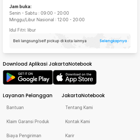
Jam buka:
Senin - Sabtu
:
09:00
-
20:00
Minggu/Libur Nasional
:
12:00
-
20:00
Idul Fitri
: libur
Selengkapnya
Beli langsung/self pickup di kota lainnya
Download Aplikasi JakartaNotebook
Layanan Pelanggan
JakartaNotebook
Bantuan
Tentang Kami
Klaim Garansi Produk
Kontak Kami
Biaya Pengiriman
Karir