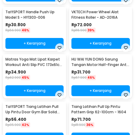
TaffSPORT Handle Push Up
VKTECH Power Wheel Alat
Model S - HY1303-006
Fitness Roller - AD-2016A
Rp
30.800
Rp
72.000
Rp
56.900
46%
Rp
116.900
39%
+ Keranjang
+ Keranjang
Matras Yoga Mat Lipat Karpet
HU WAI YUN DONG Sarung
Workout Anti Slip PVC 173x61cm
Tangan Motor Half-Finger Anti
- Q4
Slip Riding Glove L - HWYD
Rp
34.900
Rp
31.700
Rp
62.900
45%
Rp
57.900
46%
+ Keranjang
+ Keranjang
TaffSPORT Tiang Latihan Pull
Tiang Latihan Pull Up Pintu
Up Pintu Door Gym Bar Solid
Pattern Grip 62-100cm - 1604
Grip 62-100cm - HW139501
Rp
56.400
Rp
71.700
Rp
95.900
42%
Rp
111.900
36%