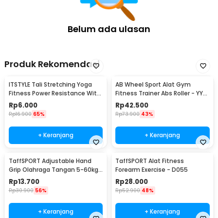
Belum ada ulasan
Produk Rekomendasi
ITSTYLE Tali Stretching Yoga
AB Wheel Sport Alat Gym
Fitness Power Resistance With
Fitness Trainer Abs Roller - YY-
Foam Handle - TT007N
1601
Rp
6.000
Rp
42.500
Rp
16.900
65%
Rp
73.900
43%
+ Keranjang
+ Keranjang
TaffSPORT Adjustable Hand
TaffSPORT Alat Fitness
Grip Olahraga Tangan 5-60kg
Forearm Exercise - D055
- TPR
Rp
13.700
Rp
28.000
Rp
30.900
56%
Rp
52.900
48%
+ Keranjang
+ Keranjang