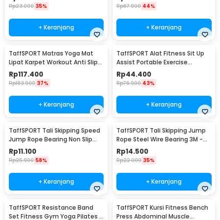
Rp
23.000
35%
Rp
67.900
44%
+ Keranjang
+ Keranjang
TaffSPORT Matras Yoga Mat
TaffSPORT Alat Fitness Sit Up
Lipat Karpet Workout Anti Slip
Assist Portable Exercise
TPE 183x61cm - PROlite 60
Equipment - CM001
Rp
117.400
Rp
44.400
Rp
183.900
37%
Rp
76.900
43%
+ Keranjang
+ Keranjang
TaffSPORT Tali Skipping Speed
TaffSPORT Tali Skipping Jump
Jump Rope Bearing Non Slip
Rope Steel Wire Bearing 3M -
Sports Weight - JR05
D053
Rp
11.100
Rp
14.500
Rp
25.900
58%
Rp
22.000
35%
+ Keranjang
+ Keranjang
TaffSPORT Resistance Band
TaffSPORT Kursi Fitness Bench
Set Fitness Gym Yoga Pilates 11
Press Abdominal Muscle