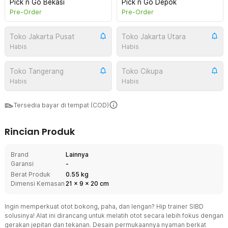
Pick n Go Bekasi
Pick n Go Depok
Pre-Order
Pre-Order
Toko Jakarta Pusat
Toko Jakarta Utara
Habis
Habis
Toko Tangerang
Toko Cikupa
Habis
Habis
Tersedia bayar di tempat (COD)
Rincian Produk
Brand
Lainnya
Garansi
-
Berat Produk
0.55 kg
Dimensi Kemasan
21
x
9
x
20
cm
Ingin memperkuat otot bokong, paha, dan lengan? Hip trainer SIBD
solusinya! Alat ini dirancang untuk melatih otot secara lebih fokus dengan
gerakan jepitan dan tekanan. Desain permukaannya nyaman berkat