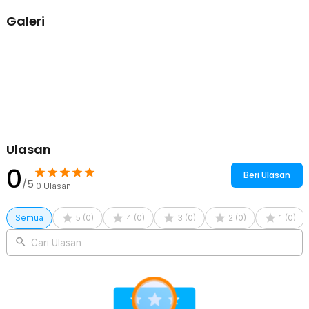
Anda tak perlu khawatir kulit tergesek atau terasa panas. Hip trainer
Galeri
ini menggunakan bahan ABS bertekstur yang lembut dan tidak licin.
Bentuk permukaannya dirancang mengikuti kontur tubuh sehingga
nyaman digunakan pada paha, lengan, atau area lain yang dilatih.
Kelengkapan Produk
Rincian yang Anda dapatkan untuk pembelian produk ini:
1 x SIBD Hip Trainer Alat Fitness Senam Kegel Adjustable ABS -
ST10
1 x Panduan Penggunaan
Ulasan
0
Beri Ulasan
/5
0
Ulasan
Semua
5
(
0
)
4
(
0
)
3
(
0
)
2
(
0
)
1
(
0
)
Cari Ulasan