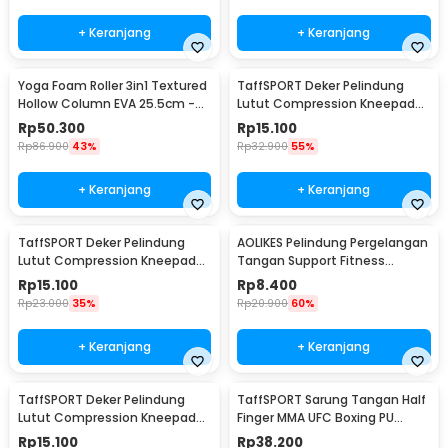
+ Keranjang
+ Keranjang
Yoga Foam Roller 3in1 Textured
TaffSPORT Deker Pelindung
Hollow Column EVA 25.5cm -
Lutut Compression Kneepad
H0031
Gym Fitness 1 PCS M - SS7
Rp
50.300
Rp
15.100
Rp
86.900
43%
Rp
32.900
55%
+ Keranjang
+ Keranjang
TaffSPORT Deker Pelindung
AOLIKES Pelindung Pergelangan
Lutut Compression Kneepad
Tangan Support Fitness
Gym Fitness 1 PCS L - SS7
Olahraga - 1526
Rp
15.100
Rp
8.400
Rp
23.000
35%
Rp
20.900
60%
+ Keranjang
+ Keranjang
TaffSPORT Deker Pelindung
TaffSPORT Sarung Tangan Half
Lutut Compression Kneepad
Finger MMA UFC Boxing PU
Gym Fitness 1 PCS XL - SS7
Leather Gloves - FE-BO0027
Rp
15.100
Rp
38.200