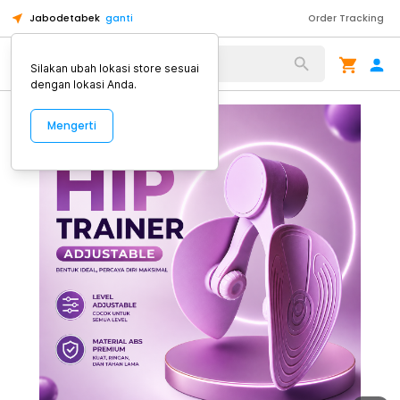
Jabodetabek
ganti
Order Tracking
Alat Kopi
Silakan ubah lokasi store sesuai
dengan lokasi Anda.
Mengerti