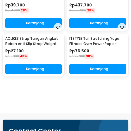
PCS - YR2-11
Foldable - YC-300
Rp
39.700
Rp
437.700
Rp
54.900
28%
Rp
599.900
28%
+ Keranjang
+ Keranjang
AOLIKES Strap Tangan Angkat
ITSTYLE Tali Stretching Yoga
Beban Anti Slip Strap Weight
Fitness Gym Power Rope -
Lifting 2 PCS - 7635
P3PRO
Rp
27.100
Rp
76.500
Rp
51.900
48%
Rp
122.900
38%
+ Keranjang
+ Keranjang
Beli Sekarang
Contact Center