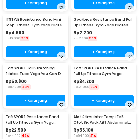
+ Keranjang
+ Keranjang
ITSTYLE Resistance Band Mini
Geakbros Resistance Band Pull
Loop Fitness Gym Yoga Pilates
Up Fitness Gym Yoga Pilates
Latex - ITS05
Karet TPR - GK-YG34
Rp
4.600
Rp
7.700
Rp
16.900
73%
Rp
12.000
36%
+ Keranjang
+ Keranjang
TaffSPORT Tali Stretching
TaffSPORT Resistance Band
Pilates Tube Yoga You Can Do
Pull Up Fitness Gym Yoga
It 11 Set - R11
Pilates Latex Size L - Y66OR
Rp
50.800
Rp
34.200
Rp
87.900
43%
Rp
52.000
35%
+ Keranjang
+ Keranjang
TaffSPORT Resistance Band
Alat Stimulator Terapi EMS
Pull Up Fitness Gym Yoga
Otot Six Pack ABS Abdominal
Pilates Latex Size M - Y66OR
Muscle - 068R2
Rp
22.900
Rp
56.100
Rp
44.900
49%
Rp
94.900
41%