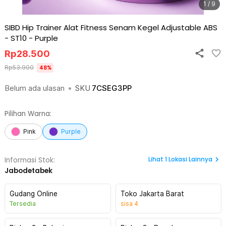
1 / 9
SIBD Hip Trainer Alat Fitness Senam Kegel Adjustable ABS
- ST10
-
Purple
Rp
28.500
Rp
53.900
48
%
Belum ada ulasan
•
SKU
7CSEG3PP
Pilihan Warna:
Pink
Purple
Lihat
1
Lokasi Lainnya
Informasi Stok:
Jabodetabek
Gudang Online
Toko Jakarta Barat
Tersedia
sisa
4