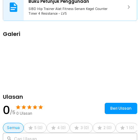
Buku Petunjuk Penggunaan
melatih berbagai otot tubuh tanpa batasan arah.
SIBD Hip Trainer Alat Fitness Senam Kegel Counter
Timer 4 Resistance - LV5
Kelengkapan Produk
Rincian yang Anda dapatkan untuk pembelian produk ini:
Galeri
1 x SIBD Hip Trainer Alat Fitness Senam Kegel Counter Timer 4
Resistance - LV5
1 x Panduan Penggunaan
Ulasan
0
Beri Ulasan
/5
0
Ulasan
Semua
5
(
0
)
4
(
0
)
3
(
0
)
2
(
0
)
1
(
0
)
Cari Ulasan