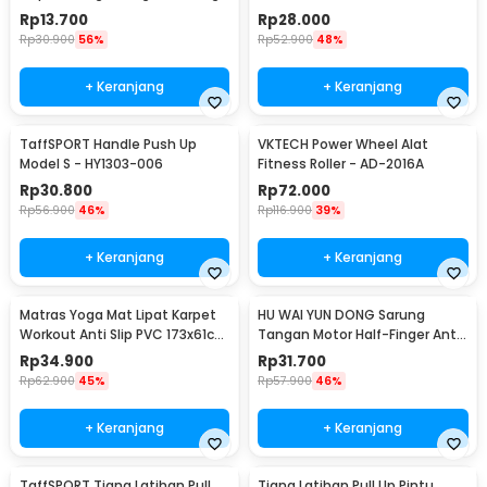
- TPR
Rp
13.700
Rp
28.000
Rp
30.900
56%
Rp
52.900
48%
+ Keranjang
+ Keranjang
TaffSPORT Handle Push Up
VKTECH Power Wheel Alat
Model S - HY1303-006
Fitness Roller - AD-2016A
Rp
30.800
Rp
72.000
Rp
56.900
46%
Rp
116.900
39%
+ Keranjang
+ Keranjang
Matras Yoga Mat Lipat Karpet
HU WAI YUN DONG Sarung
Workout Anti Slip PVC 173x61cm
Tangan Motor Half-Finger Anti
- Q4
Slip Riding Glove L - HWYD
Rp
34.900
Rp
31.700
Rp
62.900
45%
Rp
57.900
46%
+ Keranjang
+ Keranjang
TaffSPORT Tiang Latihan Pull
Tiang Latihan Pull Up Pintu