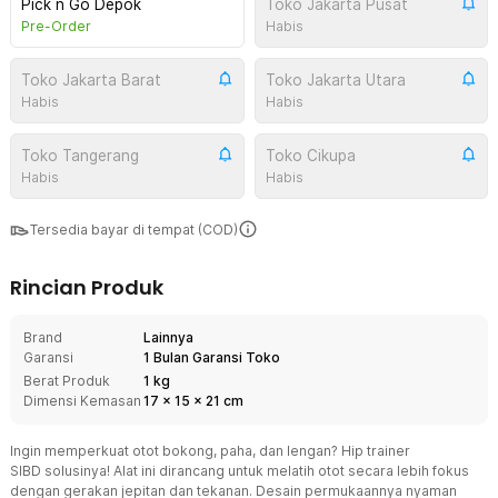
Pick n Go Depok
Toko Jakarta Pusat
Pre-Order
Habis
Toko Jakarta Barat
Toko Jakarta Utara
Habis
Habis
Toko Tangerang
Toko Cikupa
Habis
Habis
Tersedia bayar di tempat (COD)
Rincian Produk
Brand
Lainnya
Garansi
1 Bulan Garansi Toko
Berat Produk
1 kg
Dimensi Kemasan
17
x
15
x
21
cm
Ingin memperkuat otot bokong, paha, dan lengan? Hip trainer
SIBD solusinya! Alat ini dirancang untuk melatih otot secara lebih fokus
dengan gerakan jepitan dan tekanan. Desain permukaannya nyaman