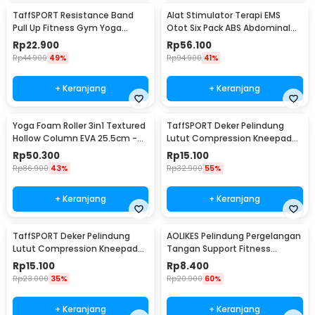
TaffSPORT Resistance Band
Alat Stimulator Terapi EMS
Pull Up Fitness Gym Yoga
Otot Six Pack ABS Abdominal
Pilates Latex Size M - Y66OR
Muscle - 068R2
Rp
22.900
Rp
56.100
Rp
44.900
49%
Rp
94.900
41%
+ Keranjang
+ Keranjang
Yoga Foam Roller 3in1 Textured
TaffSPORT Deker Pelindung
Hollow Column EVA 25.5cm -
Lutut Compression Kneepad
H0031
Gym Fitness 1 PCS M - SS7
Rp
50.300
Rp
15.100
Rp
86.900
43%
Rp
32.900
55%
+ Keranjang
+ Keranjang
TaffSPORT Deker Pelindung
AOLIKES Pelindung Pergelangan
Lutut Compression Kneepad
Tangan Support Fitness
Gym Fitness 1 PCS L - SS7
Olahraga - 1526
Rp
15.100
Rp
8.400
Rp
23.000
35%
Rp
20.900
60%
+ Keranjang
+ Keranjang