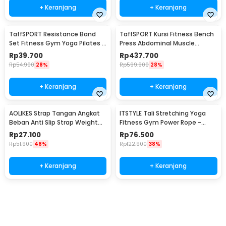
+ Keranjang
+ Keranjang
TaffSPORT Resistance Band
TaffSPORT Kursi Fitness Bench
Set Fitness Gym Yoga Pilates 11
Press Abdominal Muscle
PCS - YR2-11
Foldable - YC-300
Rp
39.700
Rp
437.700
Rp
54.900
28%
Rp
599.900
28%
+ Keranjang
+ Keranjang
AOLIKES Strap Tangan Angkat
ITSTYLE Tali Stretching Yoga
Beban Anti Slip Strap Weight
Fitness Gym Power Rope -
Lifting 2 PCS - 7635
P3PRO
Rp
27.100
Rp
76.500
Rp
51.900
48%
Rp
122.900
38%
+ Keranjang
+ Keranjang
Beli Sekarang