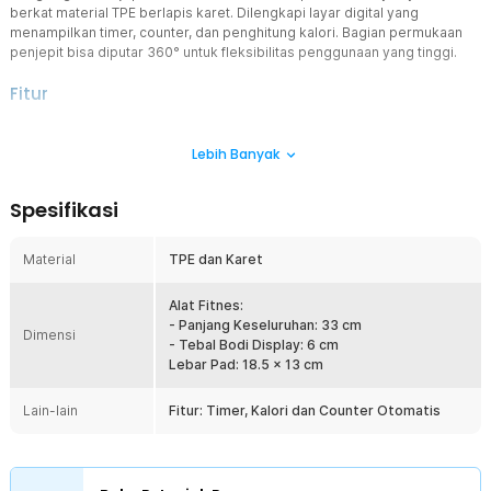
berkat material TPE berlapis karet. Dilengkapi layar digital yang
menampilkan timer, counter, dan penghitung kalori. Bagian permukaan
penjepit bisa diputar 360° untuk fleksibilitas penggunaan yang tinggi.
Fitur
Mekanisme Jepit Efektif
Lebih Banyak
Gerakan menjepit dengan tekanan tertentu memberikan latihan
yang terfokus pada otot paha dalam, bokong, dan lengan.
Bebas Atur Tekanan
Spesifikasi
Fleksibel dengan 4 level tekanan yang bisa disesuaikan, hip trainer
membantu Anda menyesuaikan intensitas latihan dari ringan hingga
Material
TPE dan Karet
berat.
Nyaman dan Anti Slip
Alat Fitnes:
Menggunakan lapisan TPE berlapis karet yang lembut dan tidak
- Panjang Keseluruhan: 33 cm
Dimensi
licin. Bentuk permukaannya dirancang mengikuti kontur tubuh
- Tebal Bodi Display: 6 cm
sehingga nyaman digunakan
Lebar Pad: 18.5 x 13 cm
Pantau Progres Mudah
Lain-lain
Dilengkapi layar digital untuk menampilkan fungsi timer, hasil
Fitur: Timer, Kalori dan Counter Otomatis
pembakaran kalori dan counter otomatis.
Atur Rotasi, Gerakan Fleksibel
Setiap gerakan lebih natural dan dinamis, memungkinkan Anda