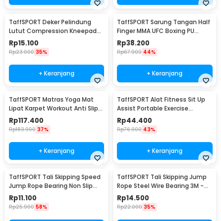
TaffSPORT Deker Pelindung
TaffSPORT Sarung Tangan Half
Lutut Compression Kneepad
Finger MMA UFC Boxing PU
Gym Fitness 1 PCS XL - SS7
Leather Gloves - FE-BO0027
Rp
15.100
Rp
38.200
Rp
23.000
35%
Rp
67.900
44%
+ Keranjang
+ Keranjang
TaffSPORT Matras Yoga Mat
TaffSPORT Alat Fitness Sit Up
Lipat Karpet Workout Anti Slip
Assist Portable Exercise
TPE 183x61cm - PROlite 60
Equipment - CM001
Rp
117.400
Rp
44.400
Rp
183.900
37%
Rp
76.900
43%
+ Keranjang
+ Keranjang
TaffSPORT Tali Skipping Speed
TaffSPORT Tali Skipping Jump
Jump Rope Bearing Non Slip
Rope Steel Wire Bearing 3M -
Sports Weight - JR05
D053
Rp
11.100
Rp
14.500
Rp
25.900
58%
Rp
22.000
35%