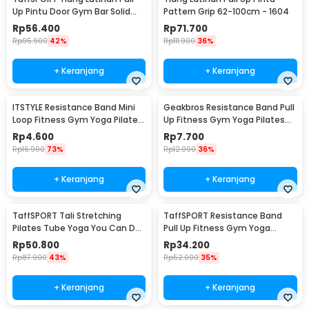
Up Pintu Door Gym Bar Solid
Pattern Grip 62-100cm - 1604
Grip 62-100cm - HW139501
Rp
56.400
Rp
71.700
Rp
95.900
42%
Rp
111.900
36%
+ Keranjang
+ Keranjang
ITSTYLE Resistance Band Mini
Geakbros Resistance Band Pull
Loop Fitness Gym Yoga Pilates
Up Fitness Gym Yoga Pilates
Latex - ITS05
Karet TPR - GK-YG34
Rp
4.600
Rp
7.700
Rp
16.900
73%
Rp
12.000
36%
+ Keranjang
+ Keranjang
TaffSPORT Tali Stretching
TaffSPORT Resistance Band
Pilates Tube Yoga You Can Do
Pull Up Fitness Gym Yoga
It 11 Set - R11
Pilates Latex Size L - Y66OR
Rp
50.800
Rp
34.200
Rp
87.900
43%
Rp
52.000
35%
+ Keranjang
+ Keranjang