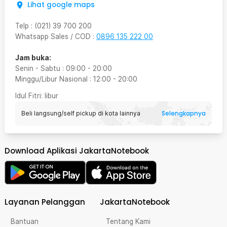
Lihat google maps
Telp
:
(021) 39 700 200
Whatsapp Sales / COD
:
0896 135 222 00
Jam buka:
Senin - Sabtu
:
09:00
-
20:00
Minggu/Libur Nasional
:
12:00
-
20:00
Idul Fitri
: libur
Selengkapnya
Beli langsung/self pickup di kota lainnya
Download Aplikasi JakartaNotebook
Layanan Pelanggan
JakartaNotebook
Bantuan
Tentang Kami