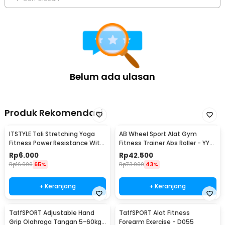
Belum ada ulasan
Produk Rekomendasi
ITSTYLE Tali Stretching Yoga
AB Wheel Sport Alat Gym
Fitness Power Resistance With
Fitness Trainer Abs Roller - YY-
Foam Handle - TT007N
1601
Rp
6.000
Rp
42.500
Rp
16.900
65%
Rp
73.900
43%
+ Keranjang
+ Keranjang
TaffSPORT Adjustable Hand
TaffSPORT Alat Fitness
Grip Olahraga Tangan 5-60kg
Forearm Exercise - D055