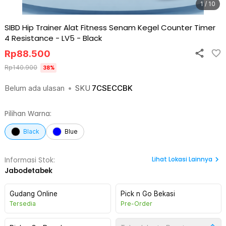
1 / 10
SIBD Hip Trainer Alat Fitness Senam Kegel Counter Timer
4 Resistance - LV5
-
Black
Rp
88.500
Rp
140.900
38
%
Belum ada ulasan
•
SKU
7CSECCBK
Pilihan Warna:
Black
Blue
Lihat
Lokasi Lainnya
Informasi Stok:
Jabodetabek
Gudang Online
Pick n Go Bekasi
Tersedia
Pre-Order