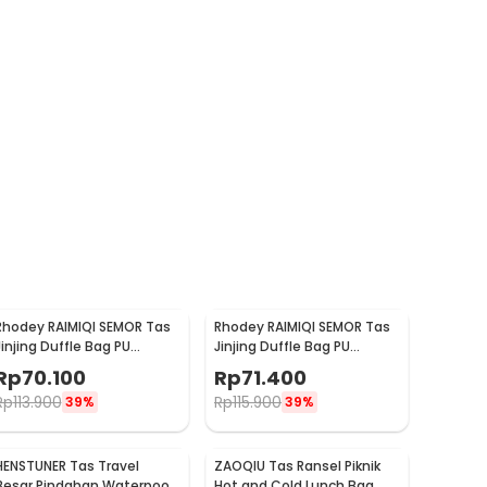
Rhodey RAIMIQI SEMOR Tas
Rhodey RAIMIQI SEMOR Tas
Jinjing Duffle Bag PU
Jinjing Duffle Bag PU
Leather Unisex 20 Inch Iron
Leather Unisex 20 Inch
Rp
70.100
Rp
71.400
Beauty - C01
Beige Bear - C01
Rp
113.900
Rp
115.900
39%
39%
HENSTUNER Tas Travel
ZAOQIU Tas Ransel Piknik
Besar Pindahan Waterpoof
Hot and Cold Lunch Bag