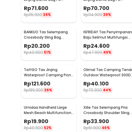
Leather Unisex 20 Inch
Leather 20 Inch - C01
Rp
71.600
Rp
70.700
Beautiful Pattern - C01
Rp
115.900
Rp
114.900
39%
39%
BANKUO Tas Selempang
ISFRIDAY Tas Penyimpanan
Crossbody Sling Bag
Baju Selimut Multifungsi
Dumpling Adjustable Strap
Duffel Organizer Bag
Rp
20.200
Rp
24.600
- BK22
Barcode - IF45
Rp
40.900
Rp
47.900
51%
49%
TaffGO Tas Jinjing
Olimal Tas Camping Tend
Waterproof Camping Picnic
Outdoor Waterproof 300D
Duffle Bag 3 Slots - C60
Oxford Storage Bag - OM-
Rp
121.600
Rp
40.100
30
Rp
189.900
Rp
70.900
36%
44%
Umidaa Handheld Large
Xille Tas Selempang Pria
Mesh Beach Multifunction
Crossbody Shoulder Sling
Nylon Tote Bag - INU163
Bag Oxford Fabric - 9980
Rp
19.900
Rp
33.900
Rp
40.900
Rp
61.900
52%
46%