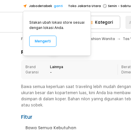
Jabodetabek
ganti
Toko Jakarta Utara
Toko Tangerang
Kategori
A
Silakan ubah lokasi store sesuai
Toko Cikupa
dengan lokasi Anda.
Pick n Go Jakarta Barat
Senin - J
Fashion, Make Up & Beauty Care
Fashion Wanita
Tas
Mengerti
Pick n Go Bekasi
Senin - Jumat (08
Pick n Go Depok
Senin - Jumat (08
Rincian Produk
Toko Jakarta Pusat
Senin - Sabtu
Brand
Lainnya
Berat
Toko Jakarta Barat
Senin - Sabtu
Garansi
-
Dime
Toko Jakarta Utara
Toko Tangerang
Bawa semua keperluan saat traveling lebih mudah dengan 
ukuran besar dan kopartemen luas, kini Anda bia membaw
Toko Cikupa
disimpan di dalam koper. Bahan nilon yanng digunakan te
Pick n Go Jakarta Barat
Senin - J
atau sobek.
Pick n Go Bekasi
Senin - Jumat (08
Fitur
Pick n Go Depok
Senin - Jumat (08
Bawa Semua Kebutuhan