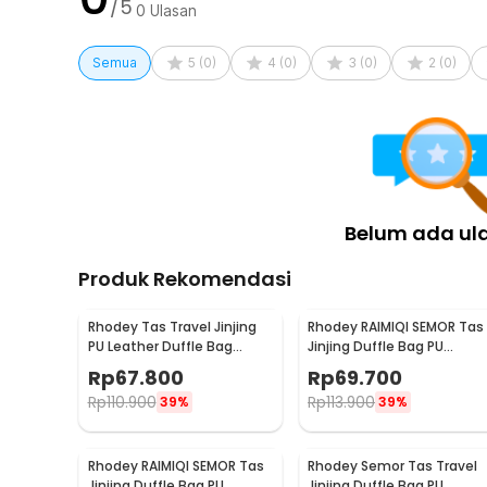
/5
0
Ulasan
Semua
5
(
0
)
4
(
0
)
3
(
0
)
2
(
0
)
Belum ada ul
Produk Rekomendasi
Rhodey Tas Travel Jinjing
Rhodey RAIMIQI SEMOR Tas
PU Leather Duffle Bag
Jinjing Duffle Bag PU
Stripe Model - S01
Leather Unisex 20 Inch
Rp
67.800
Rp
69.700
Coffee Grid - C01
Rp
110.900
Rp
113.900
39%
39%
Rhodey RAIMIQI SEMOR Tas
Rhodey Semor Tas Travel
Jinjing Duffle Bag PU
Jinjing Duffle Bag PU