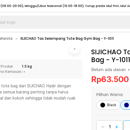
lat Kopi
umat (07:00 - 20:00), Sabtu - Minggu (08:00 - 20:00), Tutup pada Idul Fitri
Sele
 Wanita
SIJICHAO Tas Selempang Tote Bag Gym Bag - Y-1011
:00 - 20:00), Sabtu - Minggu/ Libur Nasional (08:00 - 17:00)
Selengkapnya
:00 - 20:00), Sabtu - Minggu/ Libur Nasional (08:00 - 17:00)
SIJICHAO T
Selengkapnya
Bag - Y-101
 (09:00-20:00), Minggu/Libur Nasional (12:00-20:00), Tutup pada Idul Fitri
Sele
 Produk
1.5 kg
 (09:00-20:00), Minggu/Libur Nasional (12:00-20:00), Tutup pada Idul Fitri
Sele
Belum ada ulasan
•
nsi Kemasan
: -
Rp
63.500
tote bag dari SIJICHAO. Hadir dengan
a semua barang penting tanpa harus
Pilihan Warna:
bal dan kokoh sehingga tidak mudah ruak
umat (07:00 - 20:00), Sabtu - Minggu (08:00 - 20:00), Tutup pada Idul Fitri
Sele
Black
:00 - 20:00), Sabtu - Minggu/ Libur Nasional (08:00 - 17:00)
Selengkapnya
:00 - 20:00), Sabtu - Minggu/ Libur Nasional (08:00 - 17:00)
Selengkapnya