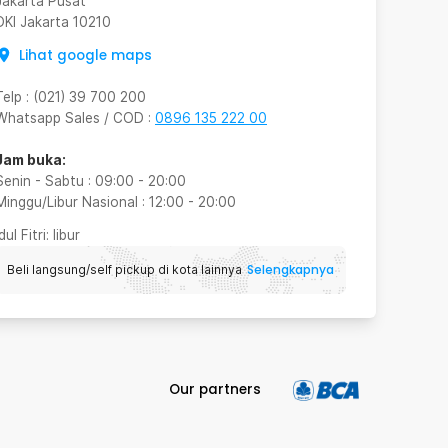
Jakarta Pusat
DKI Jakarta
10210
Lihat google maps
Telp
:
(021) 39 700 200
Whatsapp Sales / COD
:
0896 135 222 00
Jam buka:
Senin - Sabtu
:
09:00
-
20:00
Minggu/Libur Nasional
:
12:00
-
20:00
Idul Fitri
: libur
Selengkapnya
Beli langsung/self pickup di kota lainnya
Our partners