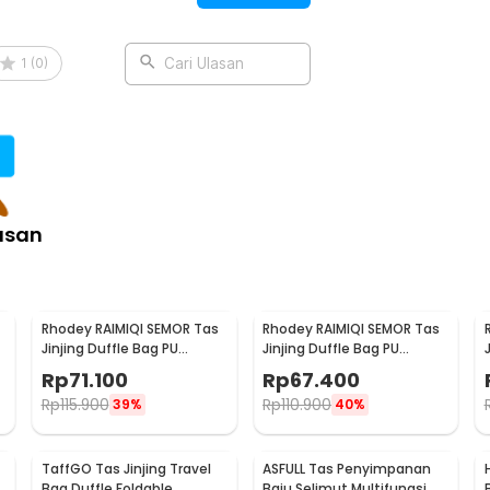
1
(
0
)
Cari Ulasan
asan
Rhodey RAIMIQI SEMOR Tas
Rhodey RAIMIQI SEMOR Tas
Jinjing Duffle Bag PU
Jinjing Duffle Bag PU
Leather Unisex 20 Inch
Leather Unisex 20 Inch
Rp
71.100
Rp
67.400
Large Bear - C01
Black Gray Grid - C01
Rp
115.900
Rp
110.900
39%
40%
TaffGO Tas Jinjing Travel
ASFULL Tas Penyimpanan
Bag Duffle Foldable
Baju Selimut Multifungsi