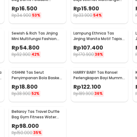
Waterproof 480mm - B20
Duffel Bag Oxford
Rp
16.500
Rp
15.900
60x40x30cm - ASS60
Rp
34.900
Rp
33.900
53%
54%
Sewish & Rich Tas Jinjing
Lampung Ethnica Tas
Mini Multifungsi Fashion
Jinjing Wanita Motif Tapis
Bag - SR25
Traditional Handbag - LE2
Rp
54.800
Rp
107.400
Rp
92.900
Rp
170.900
42%
38%
a
OSHHNI Tas Serut
HAIRRY BABY Tas Ransel
Penyimpanan Bola Basket
Perlengkapan Bayi Mummy
Olahraga Drawstring Bag
Diaper Travel Bag - CC23
Rp
18.800
Rp
122.100
Mesh - SH30
Rp
38.900
Rp
189.900
52%
36%
Bellaroy Tas Travel Duffle
Bag Gym Fitness Water
Resistant 36-55L - C50
Rp
98.000
Rp
150.000
35%