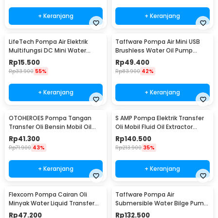
+ Keranjang
+ Keranjang
LifeTech Pompa Air Elektrik
Taffware Pompa Air Mini USB
Multifungsi DC Mini Water
Brushless Water Oil Pump
Pump 4.8W 12V - 365B-7
Submersible 5V - QR30A
Rp
15.500
Rp
49.400
Rp
33.900
55%
Rp
83.900
42%
+ Keranjang
+ Keranjang
OTOHEROES Pompa Tangan
S AMP Pompa Elektrik Transfer
Transfer Oli Bensin Mobil Oil
Oli Mobil Fluid Oil Extractor
Pump - NC01
Pump 12V - A3
Rp
41.300
Rp
140.500
Rp
71.900
43%
Rp
213.900
35%
+ Keranjang
+ Keranjang
Flexcom Pompa Cairan Oli
Taffware Pompa Air
Minyak Water Liquid Transfer
Submersible Water Bilge Pump
Pump - JT-600
12V - BL-2512SI
Rp
47.200
Rp
132.500