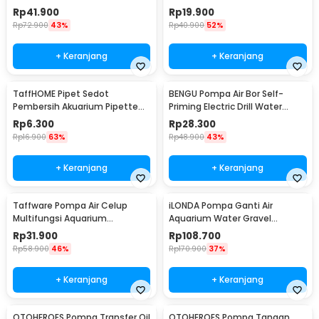
HX-1100L
AB479
Rp
41.900
Rp
19.900
Rp
72.900
43%
Rp
40.900
52%
+ Keranjang
+ Keranjang
TaffHOME Pipet Sedot
BENGU Pompa Air Bor Self-
Pembersih Akuarium Pipette
Priming Electric Drill Water
Siphone Pump 30ml - NC03
Pump - JET101
Rp
6.300
Rp
28.300
Rp
16.900
63%
Rp
48.900
43%
+ Keranjang
+ Keranjang
Taffware Pompa Air Celup
iLONDA Pompa Ganti Air
Multifungsi Aquarium
Aquarium Water Gravel
Submersible Pump 9V 3W -
Cleaner Pump 520L/H - L68
Rp
31.900
Rp
108.700
1020
Rp
58.900
46%
Rp
170.900
37%
+ Keranjang
+ Keranjang
OTOHEROES Pompa Transfer Oil
OTOHEROES Pompa Tangan