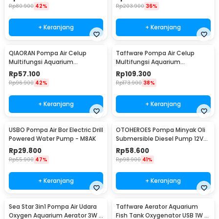
Rp
80.900
42%
Rp
203.900
36%
+ Keranjang
+ Keranjang
QIAORAN Pompa Air Celup
Taffware Pompa Air Celup
Multifungsi Aquarium
Multifungsi Aquarium
Submersible Pump 5V 2.4W -
Submersible Pump 12V 30W -
Rp
57.100
Rp
109.300
QR50A
ZYW890
Rp
96.900
42%
Rp
173.900
38%
+ Keranjang
+ Keranjang
USBO Pompa Air Bor Electric Drill
OTOHEROES Pompa Minyak Oli
Powered Water Pump - M8AK
Submersible Diesel Pump 12V
51mm - BXG38
Rp
29.800
Rp
58.600
Rp
55.900
47%
Rp
98.900
41%
+ Keranjang
+ Keranjang
Sea Star 3in1 Pompa Air Udara
Taffware Aerator Aquarium
Oxygen Aquarium Aerator 3W -
Fish Tank Oxygenator USB 1W -