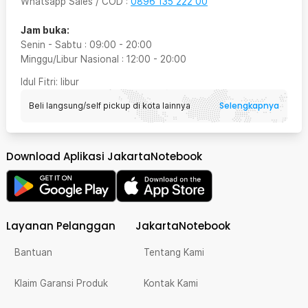
Whatsapp Sales / COD
:
0896 135 222 00
Jam buka:
Senin - Sabtu
:
09:00
-
20:00
Minggu/Libur Nasional
:
12:00
-
20:00
Idul Fitri
: libur
Selengkapnya
Beli langsung/self pickup di kota lainnya
Download Aplikasi JakartaNotebook
Layanan Pelanggan
JakartaNotebook
Bantuan
Tentang Kami
Klaim Garansi Produk
Kontak Kami