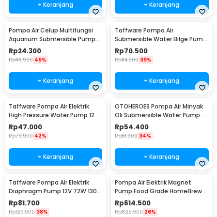
+ Keranjang
+ Keranjang
Pompa Air Celup Multifungsi
Taffware Pompa Air
Aquarium Submersible Pump
Submersible Water Bilge Pump
12V 6W - YX-385
12 V - CH8028
Rp
24.300
Rp
70.500
Rp
46.900
49%
Rp
114.900
39%
+ Keranjang
+ Keranjang
Taffware Pompa Air Elektrik
OTOHEROES Pompa Air Minyak
High Pressure Water Pump 12V
Oli Submersible Water Pump
3.5L/min - DP-521
12V - YB-028
Rp
47.000
Rp
54.400
Rp
79.900
42%
Rp
81.900
34%
+ Keranjang
+ Keranjang
Taffware Pompa Air Elektrik
Pompa Air Elektrik Magnet
Diaphragm Pump 12V 72W 130
Pump Food Grade HomeBrew
PSI - DP-538
Wine 10W 19L/Min - MP-15RM
Rp
81.700
Rp
614.500
Rp
129.900
38%
Rp
829.900
26%