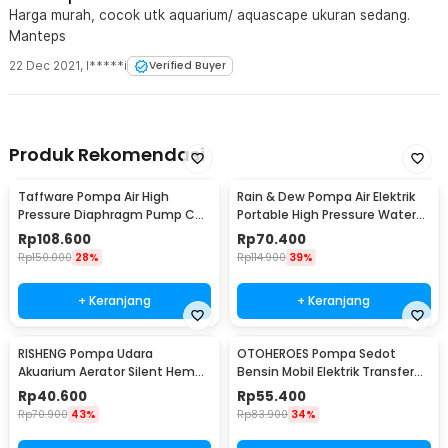
Harga murah, cocok utk aquarium/ aquascape ukuran sedang.
Manteps
22 Dec 2021
,
I*****i
Verified Buyer
Produk Rekomendasi
Taffware Pompa Air High
Rain & Dew Pompa Air Elektrik
Pressure Diaphragm Pump Car
Portable High Pressure Water
Wash 0.55 MPa 80W - D-1
Pump 12V - DP-726
Rp
108.600
Rp
70.400
Rp
150.000
28%
Rp
114.900
39%
+ Keranjang
+ Keranjang
RISHENG Pompa Udara
OTOHEROES Pompa Sedot
Akuarium Aerator Silent Hemat
Bensin Mobil Elektrik Transfer
Energi 2.4W - RS-511
Pump 38mm DC 12V - CT-14
Rp
40.600
Rp
55.400
Rp
70.900
43%
Rp
83.900
34%