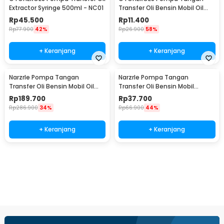
Extractor Syringe 500ml - NC01
Transfer Oli Bensin Mobil Oil
Extractor Selang 1M - NC02
Rp
45.500
Rp
11.400
Rp
77.900
42%
Rp
26.900
58%
+ Keranjang
+ Keranjang
NarzrIe Pompa Tangan
NarzrIe Pompa Tangan
Transfer Oli Bensin Mobil Oil
Transfer Oli Bensin Mobil
Extractor 1.5L - NC03
Extractor 200ml - NC25
Rp
189.700
Rp
37.700
Rp
286.900
34%
Rp
66.900
44%
+ Keranjang
+ Keranjang
Beli Sekarang