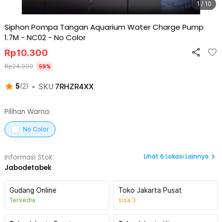
1 / 10
Siphon Pompa Tangan Aquarium Water Charge Pump
1.7M - NC02
-
No Color
Rp
10.300
Rp
24.900
59
%
•
SKU
7RHZR4XX
5
(
2
)
Pilihan Warna:
No Color
Lihat
6
Lokasi Lainnya
Informasi Stok:
Jabodetabek
Gudang Online
Toko Jakarta Pusat
Tersedia
sisa
3