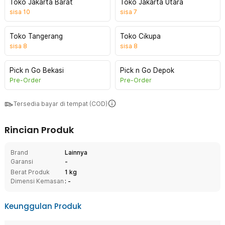
Toko Jakarta Barat
Toko Jakarta Utara
sisa
10
sisa
7
Toko Tangerang
Toko Cikupa
sisa
8
sisa
8
Pick n Go Bekasi
Pick n Go Depok
Pre-Order
Pre-Order
Tersedia bayar di tempat (COD)
Rincian Produk
Brand
Lainnya
Garansi
-
Berat Produk
1 kg
Dimensi Kemasan
: -
Keunggulan Produk