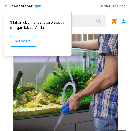
Jabodetabek
ganti
Order Tracking
Alat Kopi
Silakan ubah lokasi store sesuai
dengan lokasi Anda.
Mengerti