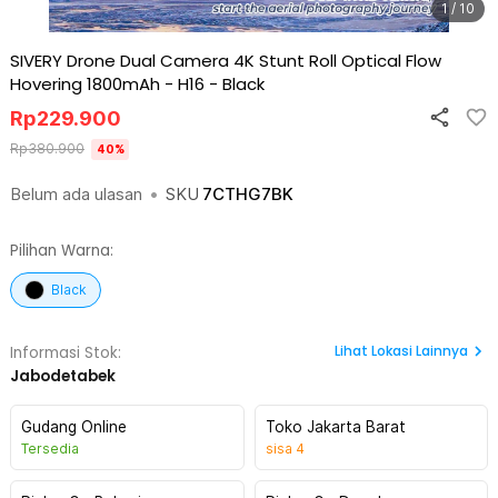
1 / 10
SIVERY Drone Dual Camera 4K Stunt Roll Optical Flow
Hovering 1800mAh - H16
-
Black
Rp
229.900
Rp
380.900
40
%
Belum ada ulasan
•
SKU
7CTHG7BK
Pilihan Warna:
Black
Lihat
Lokasi Lainnya
Informasi Stok:
Jabodetabek
Gudang Online
Toko Jakarta Barat
Tersedia
sisa
4