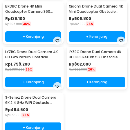
BRDRC Drone 4K Mini
Xiaomi Drone Dual Camera 4K
Quadcopter Camera 360
Mini Quadcopter Obstacle
Rotation Headless VR 1800mAh
Avoid 1800mAh - 4DRC V30
Rp
136.100
Rp
505.800
- E88
Rp
208.900
35%
Rp
682.900
26%
+ Keranjang
+ Keranjang
LYZRC Drone Dual Camera 4K
LYZRC Drone Dual Camera 4K
HD GPS Return Obstacle
HD GPS Return 5G Obstacle
Avoidance 1600mAh - L200 PRO
Avoidance 2200mAh - L900
Rp
1.759.200
Rp
802.000
MAX
PRO
Rp
2.339.900
25%
Rp
1.082.900
26%
+ Keranjang
+ Keranjang
S-Seriez Drone Dual Camera
6K 2.4 GHz WiFi Obstacle
Avoidance 1800mAh - S2S
Rp
494.600
Rp
677.900
28%
+ Keranjang