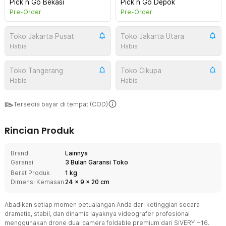
Pick n Go Bekasi
Pick n Go Depok
Pre-Order
Pre-Order
Toko Jakarta Pusat
Toko Jakarta Utara
Habis
Habis
Toko Tangerang
Toko Cikupa
Habis
Habis
Tersedia bayar di tempat (COD)
Rincian Produk
Brand
Lainnya
Garansi
3 Bulan Garansi Toko
Berat Produk
1 kg
Dimensi Kemasan
24
x
9
x
20
cm
Abadikan setiap momen petualangan Anda dari ketinggian secara
dramatis, stabil, dan dinamis layaknya videografer profesional
menggunakan drone dual camera foldable premium dari SIVERY H16.