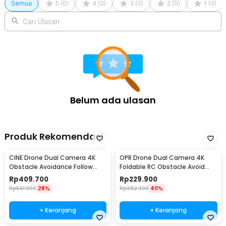
Semua
5
(
0
)
4
(
0
)
3
(
0
)
2
(
0
)
1
(
0
)
1 x Obeng
1 x Tas Penyimpanan
Cari Ulasan
1 x Panduan Penggunaan
Belum ada ulasan
Produk Rekomendasi
CINE Drone Dual Camera 4K
OPR Drone Dual Camera 4K
Obstacle Avoidance Follow
Foldable RC Obstacle Avoid
Gesture 2000mAh - Z908 PRO
WiFi 1800mAh - S6MAX
Rp
409.700
Rp
229.900
Rp
561.900
28%
Rp
382.900
40%
+ Keranjang
+ Keranjang