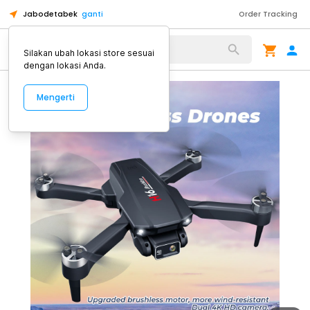
Jabodetabek
ganti
Order Tracking
Alat Kopi
Silakan ubah lokasi store sesuai
dengan lokasi Anda.
Mengerti