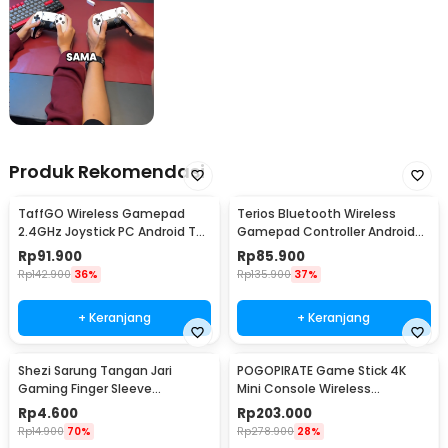
Produk Rekomendasi
TaffGO Wireless Gamepad
Terios Bluetooth Wireless
2.4GHz Joystick PC Android TV
Gamepad Controller Android
Box USB Dongle - TGZ-850M
iOS Smart TV Box - X3
Rp
91.900
Rp
85.900
Rp
142.900
36%
Rp
135.900
37%
+ Keranjang
+ Keranjang
Shezi Sarung Tangan Jari
POGOPIRATE Game Stick 4K
Gaming Finger Sleeve
Mini Console Wireless
Breathable Touchscreen - S02
Controller 2.4G - GD10 X2
Rp
4.600
Rp
203.000
Rp
14.900
70%
Rp
278.900
28%