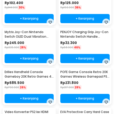
128MB 2.8 Inch - F5
with Controller - G7
Rp
102.400
Rp
125.000
Rp
144.900
30%
Rp
193.900
36%
+ Keranjang
+ Keranjang
Mytrix Joy-Con Nintendo
PENJOY Charging Grip Joy-Con
Switch OLED Dual Vibration
Nintendo Switch Handle
Bluetooth 5.2 - JOY-02
Bracket - JOY-01
Rp
245.000
Rp
32.300
Rp
335.900
28%
Rp
58.900
46%
+ Keranjang
+ Keranjang
Erilles Handheld Console
POFE Game Console Retro 20K
Gameboy 20K Retro Games 4
Games Wireless Gamepad PS
Inch 8GB RAM - R36 Ultra
Gameboy 4K 16GB - M15 Plus
Rp
585.500
Rp
231.800
Rp
790.900
26%
Rp
317.900
28%
+ Keranjang
+ Keranjang
Video Konverter PS2 ke HDMI
EVA Protective Carry Hard Case