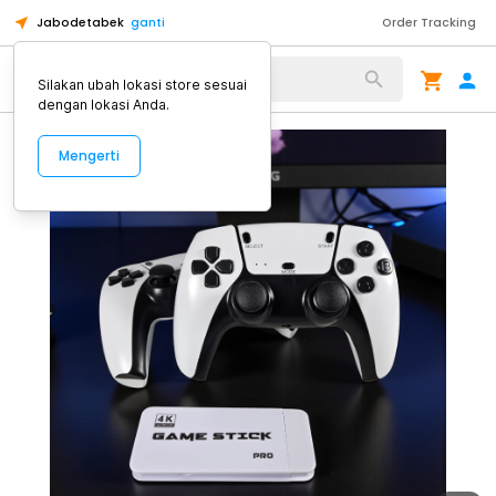
Jabodetabek
ganti
Order Tracking
Alat Kopi
Silakan ubah lokasi store sesuai
dengan lokasi Anda.
Mengerti