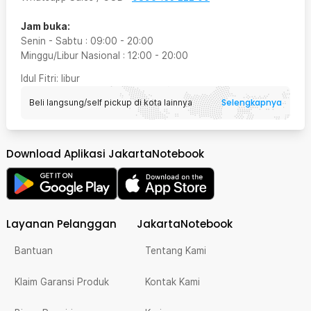
Jam buka:
Senin - Sabtu
:
09:00
-
20:00
Minggu/Libur Nasional
:
12:00
-
20:00
Idul Fitri
: libur
Selengkapnya
Beli langsung/self pickup di kota lainnya
Download Aplikasi JakartaNotebook
Layanan Pelanggan
JakartaNotebook
Bantuan
Tentang Kami
Klaim Garansi Produk
Kontak Kami