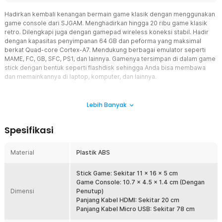
Hadirkan kembali kenangan bermain game klasik dengan menggunakan
game console dari SJGAM. Menghadirkan hingga 20 ribu game klasik
retro. Dilengkapi juga dengan gamepad wireless koneksi stabil. Hadir
dengan kapasitas penyimpanan 64 GB dan peforma yang maksimal
berkat Quad-core Cortex-A7. Mendukung berbagai emulator seperti
MAME, FC, GB, SFC, PS1, dan lainnya. Gamenya tersimpan di dalam game
stick dengan bentuk seperti flashdisk sehingga Anda bisa membawa
dan memainkannya di laptop, komputer, dan lainnya.
Fitur
Lebih Banyak
Mainkan Berbagai Game Klasik
Anda ingin bermain game klasik seperti saat kecil dulu? Game
Spesifikasi
console dari SJGAM akan menghadirkan hingga 20 ribu game klasik
yang bisa Anda mainkan. Anda bisa memainkan game seperti super
mario bros, sonic the hedgehog, street fighter, dan masih banyak
Material
Plastik ABS
lagi. Game console ini juga mendukung berbagai emulator mulai
dari MAME, FC, GB, GBC, MD, SFC, PS1, Genesis, SNES23, dan masih
Stick Game: Sekitar 11 x 16 x 5 cm
banyak lagi.
Game Console: 10.7 x 4.5 x 1.4 cm (Dengan
Peforma Optimal dan Mulus
Dimensi
Penutup)
Game console disematkan prosesor Quad-core Cortex-A7 yang
Panjang Kabel HDMI: Sekitar 20 cm
membuat game console berjalan stabil tanpa cepat panas atau
Panjang Kabel Micro USB: Sekitar 78 cm
boros baterai. Prosesor ini mampu menangani beberapa proses