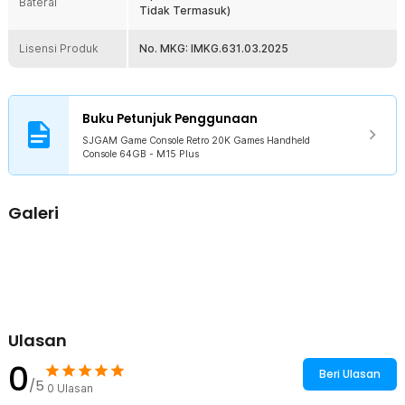
Baterai
1 x Kabel HDMI
Tidak Termasuk)
1 x Kabel Micro USB
1 x Game Console
Lisensi Produk
No. MKG: IMKG.631.03.2025
1 x Panduan Penggunaan
Buku Petunjuk Penggunaan
SJGAM Game Console Retro 20K Games Handheld
Console 64GB - M15 Plus
Galeri
Ulasan
0
Beri Ulasan
/5
0
Ulasan