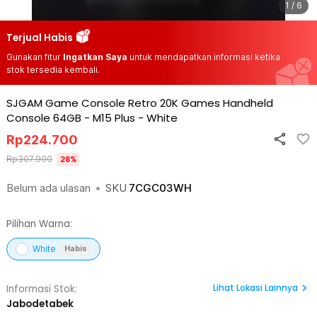
1 / 6
Terjual Habis
Gunakan fitur
Ingatkan Saya
untuk mendapatkan informasi ketika
stok tersedia kembali.
SJGAM Game Console Retro 20K Games Handheld
Console 64GB - M15 Plus
-
White
Rp
224.700
Rp
307.900
28
%
Belum ada ulasan
•
SKU
7CGC03WH
Pilihan Warna:
White
Habis
Lihat
Lokasi Lainnya
Informasi Stok:
Jabodetabek