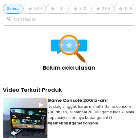
Semua
5
(
0
)
4
(
0
)
3
(
0
)
2
(
0
)
1
(
0
)
Cari Ulasan
Belum ada ulasan
Video Terkait Produk
Game Console 200rb-an!
Nostalgia nggak harus mahal! ? Game console
200 ribuan, isi sampai 20.000 game klasik! Main
sepuasnya, serunya kebangetan! ??️
#gameboy #gameconsole