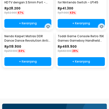
HDTV dengan 3.5mm Port -
for Nintendo Switch - LP145
G300
Rp
28.200
Rp
41.300
Rp
52.900
47%
Rp
71.900
43%
+ Keranjang
+ Keranjang
Nendo Karpet Matras DDR
Toddi Game Console Retro 15K
Dance Dance Revolution Anti
Games Gameboy Handheld
Slip USB Pad - N5160
64GB 3.5 Inch - R36S
Rp
119.900
Rp
469.900
Rp
213.900
44%
Rp
643.900
28%
+ Keranjang
+ Keranjang
Ingatkan Saya