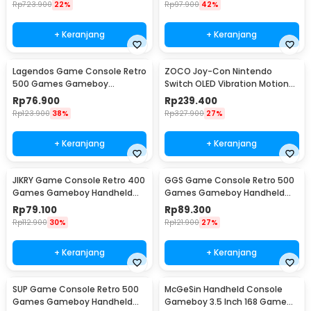
Rp
723.900
22%
Rp
97.900
42%
+ Keranjang
+ Keranjang
Lagendos Game Console Retro
ZOCO Joy-Con Nintendo
500 Games Gameboy
Switch OLED Vibration Motion
Handheld 128MB 3 Inch - G5
Sensor 6 Axis RGB - JC112
Rp
76.900
Rp
239.400
Rp
123.900
38%
Rp
327.900
27%
+ Keranjang
+ Keranjang
JIKRY Game Console Retro 400
GGS Game Console Retro 500
Games Gameboy Handheld
Games Gameboy Handheld
128MB 2.4 Inch - J-128
128MB 2.4 Inch - G5
Rp
79.100
Rp
89.300
Rp
112.900
30%
Rp
121.900
27%
+ Keranjang
+ Keranjang
SUP Game Console Retro 500
McGeSin Handheld Console
Games Gameboy Handheld
Gameboy 3.5 Inch 168 Game