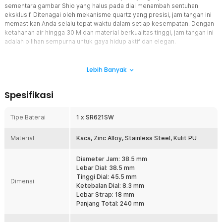
sementara gambar Shio yang halus pada dial menambah sentuhan
eksklusif. Ditenagai oleh mekanisme quartz yang presisi, jam tangan ini
memastikan Anda selalu tepat waktu dalam setiap kesempatan. Dengan
ketahanan air hingga 30 M dan material berkualitas tinggi, jam tangan ini
adalah pilihan sempurna untuk gaya hidup aktif dan elegan.
Fitur
Lebih Banyak
Desain Elegan dengan Gambar Shio
SKMEI menghadirkan jam tangan analog yang mengusung tema
Spesifikasi
Chinese Zodiac atau dikenal dengan sebutan Shio. Dengan desain
yang simpel dan komposisi warna hitam pada strap dan emas
diseluruh housing dial memberikan kesan elegan yang tak kalah
Tipe Baterai
1 x SR621SW
dengan jam tangan mahal di pasaran. Gambar Shio disematkan di
tengah-tengah dial dengan warna yang tidak mencolok menjadikan
Material
Kaca, Zinc Alloy, Stainless Steel, Kulit PU
jam tangan ini terasa mewah dan mahal.
Mekanisme Quartz Movement
Diameter Jam: 38.5 mm
Tidak hanya menampilkan fashion elegan, jam tangan berseri 2327
Lebar Dial: 38.5 mm
besutan SKMEI dibekali dengan mesin bermekanisme quartz yang
Tinggi Dial: 45.5 mm
Dimensi
dapat menampilkan waktu secara presisi dan akurat. Dengan
Ketebalan Dial: 8.3 mm
begitu, jam tangan seri 2327 ini mampu membantu Anda
Lebar Strap: 18 mm
memanajemen waktu dengan lebih baik sehingga Anda dapat
Panjang Total: 240 mm
melaksanakan kegiatan atau pun menghadiri berbagai acara
dengan tepat waktu.