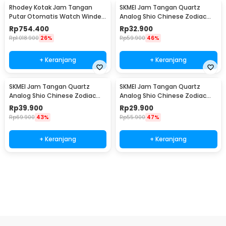
Rhodey Kotak Jam Tangan
SKMEI Jam Tangan Quartz
Putar Otomatis Watch Winder
Analog Shio Chinese Zodiac
LED 6 Slot - SKW168
Waterproof 30M Kambing -
Rp
754.400
Rp
32.900
2327
Rp
1.018.900
26%
Rp
59.900
46%
+ Keranjang
+ Keranjang
SKMEI Jam Tangan Quartz
SKMEI Jam Tangan Quartz
Analog Shio Chinese Zodiac
Analog Shio Chinese Zodiac
Waterproof 30M Kuda - 2327
Waterproof 30M Ular - 2327
Rp
39.900
Rp
29.900
Rp
69.900
43%
Rp
55.900
47%
+ Keranjang
+ Keranjang
Beli Sekarang