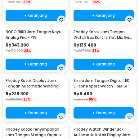
Rp
199.900
36%
Rp
202.900
36%
+ Keranjang
+ Keranjang
BOBO BIRD Jam Tangan Kayu
Rhodey Kotak Jam Tangan
Analog Pria - P19
Watch Box Kulit 12 Slot Mix Grid
30x20x8cm - JO12
Rp
343.200
Rp
135.400
Rp
470.900
28%
Rp
207.900
35%
+ Keranjang
+ Keranjang
Rhodey Kotak Display Jam
Smile Jam Tangan Digital LED
Tangan Automatic Winding
Silicone Sport Watch - SM161
Watch Box - J125F DE
Rp
226.300
Rp
6.400
Rp
310.900
28%
Rp
17.900
65%
+ Keranjang
+ Keranjang
Rhodey Kotak Penyimpanan
Rhodey Watch Winder Box
Jam Tangan Storage Organizer
Automatic Kotak Display Jam