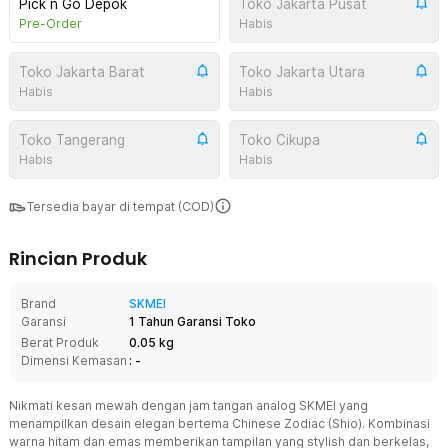
Pick n Go Depok
Toko Jakarta Pusat
Pre-Order
Habis
Toko Jakarta Barat
Toko Jakarta Utara
Habis
Habis
Toko Tangerang
Toko Cikupa
Habis
Habis
Tersedia bayar di tempat (COD)
Rincian Produk
Brand
SKMEI
Garansi
1 Tahun Garansi Toko
Berat Produk
0.05 kg
Dimensi Kemasan
: -
Nikmati kesan mewah dengan jam tangan analog SKMEI yang
menampilkan desain elegan bertema Chinese Zodiac (Shio). Kombinasi
warna hitam dan emas memberikan tampilan yang stylish dan berkelas,