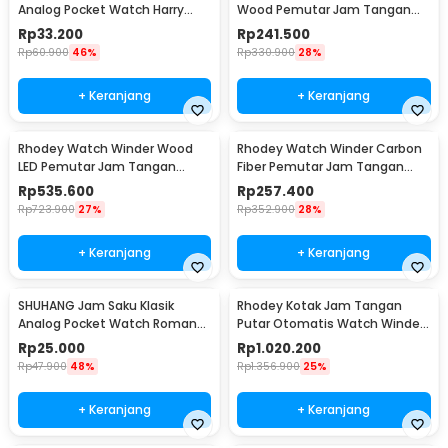
Analog Pocket Watch Harry
Wood Pemutar Jam Tangan
Potter Edition - HQ8048
Otomatis 1 Slot - RB3
Rp
33.200
Rp
241.500
Rp
60.900
46%
Rp
330.900
28%
+ Keranjang
+ Keranjang
Rhodey Watch Winder Wood
Rhodey Watch Winder Carbon
LED Pemutar Jam Tangan
Fiber Pemutar Jam Tangan
Otomatis 3 Slot - SKW167
Otomatis 3 Slot - SKW33
Rp
535.600
Rp
257.400
Rp
723.900
27%
Rp
352.900
28%
+ Keranjang
+ Keranjang
SHUHANG Jam Saku Klasik
Rhodey Kotak Jam Tangan
Analog Pocket Watch Roman
Putar Otomatis Watch Winder
Steampunk - PJX1596
LED 4 Slot - SKW164-B
Rp
25.000
Rp
1.020.200
Rp
47.900
48%
Rp
1.356.900
25%
+ Keranjang
+ Keranjang