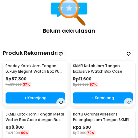
Belum ada ulasan
Produk Rekomendasi
Rhodey Kotak Jam Tangan
SKMEI Kotak Jam Tangan
Luxury Elegant Watch Box PU
Exclusive Watch Box Case
Leather 10 Slot - Z-0003
Rp
87.800
Rp
11.600
Rp
137.900
37%
Rp
26.900
57%
+ Keranjang
+ Keranjang
SKMEI Kotak Jam Tangan Metal
Kartu Garansi Aksesoris
Watch Box Case dengan Busa
Pelengkap Jam Tangan SKMEI
Pelindung
Rp
8.900
Rp
2.500
Rp
21.900
60%
Rp
11.900
79%