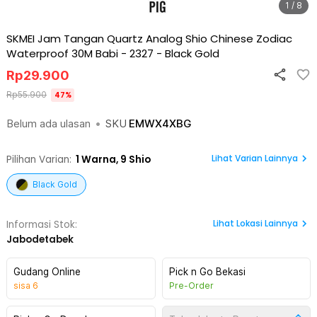
1 / 8
SKMEI Jam Tangan Quartz Analog Shio Chinese Zodiac
Waterproof 30M Babi - 2327
-
Black Gold
Rp
29.900
Rp
55.900
47
%
Belum ada ulasan
•
SKU
EMWX4XBG
Lihat Varian Lainnya
Pilihan Varian:
1
Warna,
9 Shio
Black Gold
Lihat
Lokasi Lainnya
Informasi Stok:
Jabodetabek
Gudang Online
Pick n Go Bekasi
sisa
6
Pre-Order