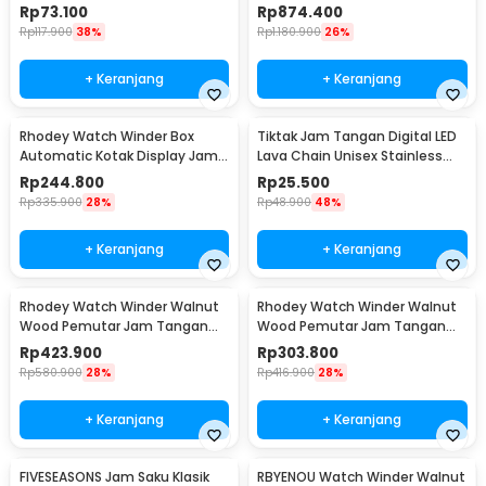
Watch Box 6 Grid - NIE6
Tangan 4 Slot - SKW14
Rp
73.100
Rp
874.400
Rp
117.900
38%
Rp
1.180.900
26%
+ Keranjang
+ Keranjang
Rhodey Watch Winder Box
Tiktak Jam Tangan Digital LED
Automatic Kotak Display Jam
Lava Chain Unisex Stainless
Tangan 1 Slot - SKW14
Steel Strap - TK-4
Rp
244.800
Rp
25.500
Rp
335.900
28%
Rp
48.900
48%
+ Keranjang
+ Keranjang
Rhodey Watch Winder Walnut
Rhodey Watch Winder Walnut
Wood Pemutar Jam Tangan
Wood Pemutar Jam Tangan
Otomatis 2 Slot - SKW166-B
Otomatis 1 Slot - SKW165-B
Rp
423.900
Rp
303.800
Rp
580.900
28%
Rp
416.900
28%
+ Keranjang
+ Keranjang
FIVESEASONS Jam Saku Klasik
RBYENOU Watch Winder Walnut