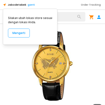
Jabodetabek
ganti
Order Tracking
Alat Kopi
Silakan ubah lokasi store sesuai
dengan lokasi Anda.
Mengerti