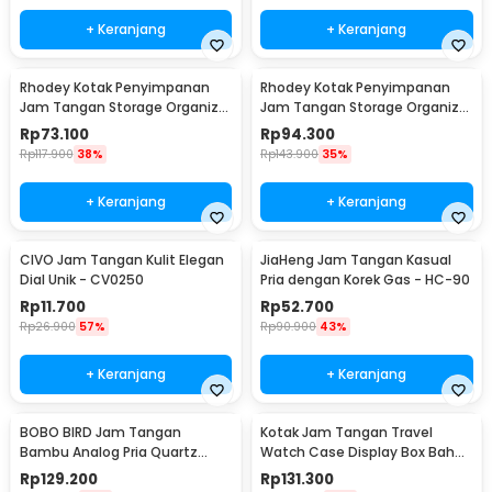
+ Keranjang
+ Keranjang
Rhodey Kotak Penyimpanan
Rhodey Kotak Penyimpanan
Jam Tangan Storage Organizer
Jam Tangan Storage Organizer
Watch Box 6 Slot - LS-006
Luxury 12 Slot - Z-0003
Rp
73.100
Rp
94.300
Rp
117.900
38%
Rp
143.900
35%
+ Keranjang
+ Keranjang
CIVO Jam Tangan Kulit Elegan
JiaHeng Jam Tangan Kasual
Dial Unik - CV0250
Pria dengan Korek Gas - HC-90
Rp
11.700
Rp
52.700
Rp
26.900
57%
Rp
90.900
43%
+ Keranjang
+ Keranjang
BOBO BIRD Jam Tangan
Kotak Jam Tangan Travel
Bambu Analog Pria Quartz
Watch Case Display Box Bahan
Watch - A09
Kulit 8 Grid - L-001
Rp
129.200
Rp
131.300