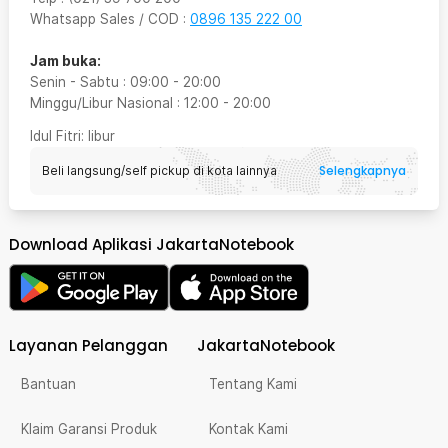
Whatsapp Sales / COD
:
0896 135 222 00
Jam buka:
Senin - Sabtu
:
09:00
-
20:00
Minggu/Libur Nasional
:
12:00
-
20:00
Idul Fitri
: libur
Selengkapnya
Beli langsung/self pickup di kota lainnya
Download Aplikasi JakartaNotebook
Layanan Pelanggan
JakartaNotebook
Bantuan
Tentang Kami
Klaim Garansi Produk
Kontak Kami