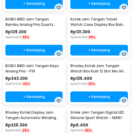
+ Keranjang
+ Keranjang
BOBO BIRD Jam Tangan
Kotak Jam Tangan Travel
Bambu Analog Pria Quartz
Watch Case Display Box Bahan
Watch - A09
Kulit 8 Grid - L-001
Rp
129.200
Rp
131.300
Rp
199.900
36%
Rp
202.900
36%
+ Keranjang
+ Keranjang
BOBO BIRD Jam Tangan Kayu
Rhodey Kotak Jam Tangan
Analog Pria - P19
Watch Box Kulit 12 Slot Mix Grid
30x20x8cm - JO12
Rp
343.200
Rp
135.400
Rp
470.900
28%
Rp
207.900
35%
+ Keranjang
+ Keranjang
Rhodey Kotak Display Jam
Smile Jam Tangan Digital LED
Tangan Automatic Winding
Silicone Sport Watch - SM161
Watch Box - J125F DE
Rp
226.300
Rp
6.400
Rp
310.900
28%
Rp
17.900
65%