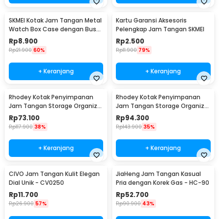
SKMEI Kotak Jam Tangan Metal
Kartu Garansi Aksesoris
Watch Box Case dengan Busa
Pelengkap Jam Tangan SKMEI
Pelindung
Rp
8.900
Rp
2.500
Rp
21.900
60%
Rp
11.900
79%
+ Keranjang
+ Keranjang
Rhodey Kotak Penyimpanan
Rhodey Kotak Penyimpanan
Jam Tangan Storage Organizer
Jam Tangan Storage Organizer
Watch Box 6 Slot - LS-006
Luxury 12 Slot - Z-0003
Rp
73.100
Rp
94.300
Rp
117.900
38%
Rp
143.900
35%
+ Keranjang
+ Keranjang
CIVO Jam Tangan Kulit Elegan
JiaHeng Jam Tangan Kasual
Dial Unik - CV0250
Pria dengan Korek Gas - HC-90
Rp
11.700
Rp
52.700
Rp
26.900
57%
Rp
90.900
43%