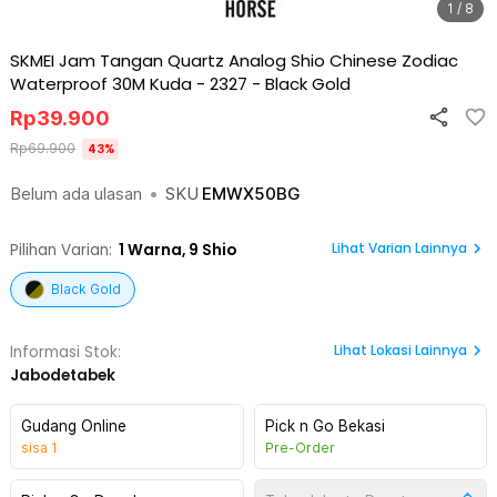
1 / 8
SKMEI Jam Tangan Quartz Analog Shio Chinese Zodiac
Waterproof 30M Kuda - 2327
-
Black Gold
Rp
39.900
Rp
69.900
43
%
Belum ada ulasan
•
SKU
EMWX50BG
Lihat Varian Lainnya
Pilihan Varian:
1
Warna,
9 Shio
Black Gold
Lihat
Lokasi Lainnya
Informasi Stok:
Jabodetabek
Gudang Online
Pick n Go Bekasi
sisa
1
Pre-Order