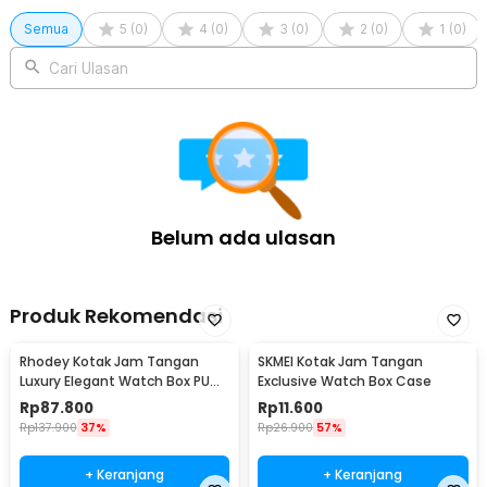
Semua
5
(
0
)
4
(
0
)
3
(
0
)
2
(
0
)
1
(
0
)
Cari Ulasan
Belum ada ulasan
Produk Rekomendasi
Rhodey Kotak Jam Tangan
SKMEI Kotak Jam Tangan
Luxury Elegant Watch Box PU
Exclusive Watch Box Case
Leather 10 Slot - Z-0003
Rp
87.800
Rp
11.600
Rp
137.900
37%
Rp
26.900
57%
+ Keranjang
+ Keranjang