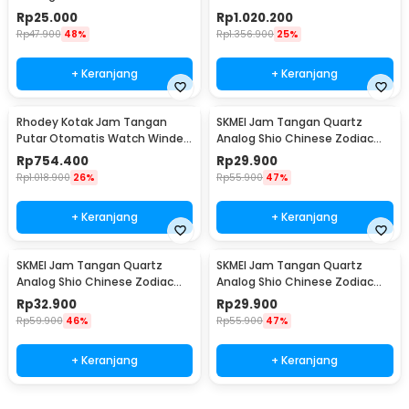
Steampunk - PJX1596
LED 4 Slot - SKW164-B
Rp
25.000
Rp
1.020.200
Rp
47.900
48%
Rp
1.356.900
25%
+ Keranjang
+ Keranjang
Rhodey Kotak Jam Tangan
SKMEI Jam Tangan Quartz
Putar Otomatis Watch Winder
Analog Shio Chinese Zodiac
LED 6 Slot - SKW168
Waterproof 30M Babi - 2327
Rp
754.400
Rp
29.900
Rp
1.018.900
26%
Rp
55.900
47%
+ Keranjang
+ Keranjang
SKMEI Jam Tangan Quartz
SKMEI Jam Tangan Quartz
Analog Shio Chinese Zodiac
Analog Shio Chinese Zodiac
Waterproof 30M Kambing -
Waterproof 30M Ular - 2327
Rp
32.900
Rp
29.900
2327
Rp
59.900
46%
Rp
55.900
47%
+ Keranjang
+ Keranjang