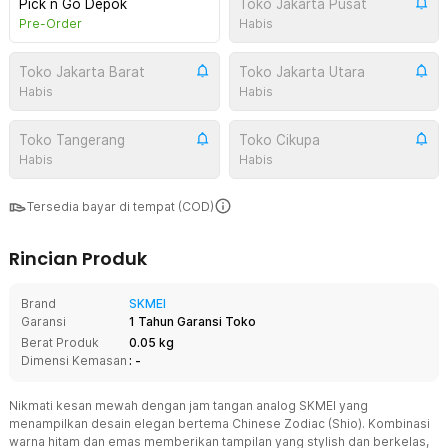
Pick n Go Depok
Toko Jakarta Pusat
Pre-Order
Habis
Toko Jakarta Barat
Toko Jakarta Utara
Habis
Habis
Toko Tangerang
Toko Cikupa
Habis
Habis
Tersedia bayar di tempat (COD)
Rincian Produk
Brand
SKMEI
Garansi
1 Tahun Garansi Toko
Berat Produk
0.05 kg
Dimensi Kemasan
: -
Nikmati kesan mewah dengan jam tangan analog SKMEI yang
menampilkan desain elegan bertema Chinese Zodiac (Shio). Kombinasi
warna hitam dan emas memberikan tampilan yang stylish dan berkelas,