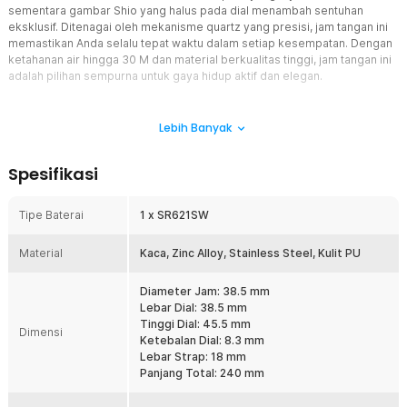
sementara gambar Shio yang halus pada dial menambah sentuhan
eksklusif. Ditenagai oleh mekanisme quartz yang presisi, jam tangan ini
memastikan Anda selalu tepat waktu dalam setiap kesempatan. Dengan
ketahanan air hingga 30 M dan material berkualitas tinggi, jam tangan ini
adalah pilihan sempurna untuk gaya hidup aktif dan elegan.
Fitur
Lebih Banyak
Desain Elegan dengan Gambar Shio
SKMEI menghadirkan jam tangan analog yang mengusung tema
Spesifikasi
Chinese Zodiac atau dikenal dengan sebutan Shio. Dengan desain
yang simpel dan komposisi warna hitam pada strap dan emas
diseluruh housing dial memberikan kesan elegan yang tak kalah
Tipe Baterai
1 x SR621SW
dengan jam tangan mahal di pasaran. Gambar Shio disematkan di
tengah-tengah dial dengan warna yang tidak mencolok menjadikan
Material
Kaca, Zinc Alloy, Stainless Steel, Kulit PU
jam tangan ini terasa mewah dan mahal.
Mekanisme Quartz Movement
Diameter Jam: 38.5 mm
Tidak hanya menampilkan fashion elegan, jam tangan berseri 2327
Lebar Dial: 38.5 mm
besutan SKMEI dibekali dengan mesin bermekanisme quartz yang
Tinggi Dial: 45.5 mm
Dimensi
dapat menampilkan waktu secara presisi dan akurat. Dengan
Ketebalan Dial: 8.3 mm
begitu, jam tangan seri 2327 ini mampu membantu Anda
Lebar Strap: 18 mm
memanajemen waktu dengan lebih baik sehingga Anda dapat
Panjang Total: 240 mm
melaksanakan kegiatan atau pun menghadiri berbagai acara
dengan tepat waktu.