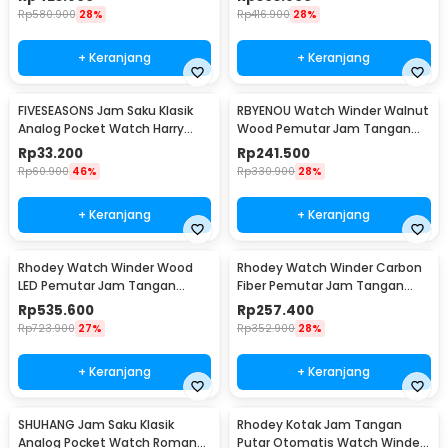
Rp
580.900
28%
Rp
416.900
28%
+ Keranjang
+ Keranjang
FIVESEASONS Jam Saku Klasik
RBYENOU Watch Winder Walnut
Analog Pocket Watch Harry
Wood Pemutar Jam Tangan
Potter Edition - HQ8048
Otomatis 1 Slot - RB3
Rp
33.200
Rp
241.500
Rp
60.900
46%
Rp
330.900
28%
+ Keranjang
+ Keranjang
Rhodey Watch Winder Wood
Rhodey Watch Winder Carbon
LED Pemutar Jam Tangan
Fiber Pemutar Jam Tangan
Otomatis 3 Slot - SKW167
Otomatis 3 Slot - SKW33
Rp
535.600
Rp
257.400
Rp
723.900
27%
Rp
352.900
28%
+ Keranjang
+ Keranjang
SHUHANG Jam Saku Klasik
Rhodey Kotak Jam Tangan
Analog Pocket Watch Roman
Putar Otomatis Watch Winder