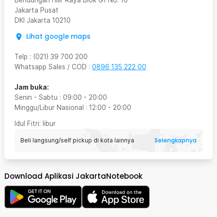
Bendungan Hilir Raya Blok G1 No. 10
Jakarta Pusat
DKI Jakarta
10210
Lihat google maps
Telp
:
(021) 39 700 200
Whatsapp Sales / COD
:
0896 135 222 00
Jam buka:
Senin - Sabtu
:
09:00
-
20:00
Minggu/Libur Nasional
:
12:00
-
20:00
Idul Fitri
: libur
Selengkapnya
Beli langsung/self pickup di kota lainnya
Download Aplikasi JakartaNotebook