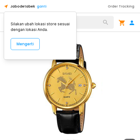
Jabodetabek
ganti
Order Tracking
Alat Kopi
Silakan ubah lokasi store sesuai
dengan lokasi Anda.
Mengerti