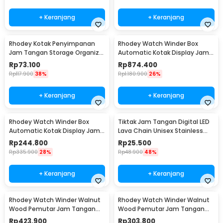
+ Keranjang
+ Keranjang
Rhodey Kotak Penyimpanan
Rhodey Watch Winder Box
Jam Tangan Storage Organizer
Automatic Kotak Display Jam
Watch Box 6 Grid - NIE6
Tangan 4 Slot - SKW14
Rp
73.100
Rp
874.400
Rp
117.900
38%
Rp
1.180.900
26%
+ Keranjang
+ Keranjang
Rhodey Watch Winder Box
Tiktak Jam Tangan Digital LED
Automatic Kotak Display Jam
Lava Chain Unisex Stainless
Tangan 1 Slot - SKW14
Steel Strap - TK-4
Rp
244.800
Rp
25.500
Rp
335.900
28%
Rp
48.900
48%
+ Keranjang
+ Keranjang
Rhodey Watch Winder Walnut
Rhodey Watch Winder Walnut
Wood Pemutar Jam Tangan
Wood Pemutar Jam Tangan
Otomatis 2 Slot - SKW166-B
Otomatis 1 Slot - SKW165-B
Rp
423.900
Rp
303.800