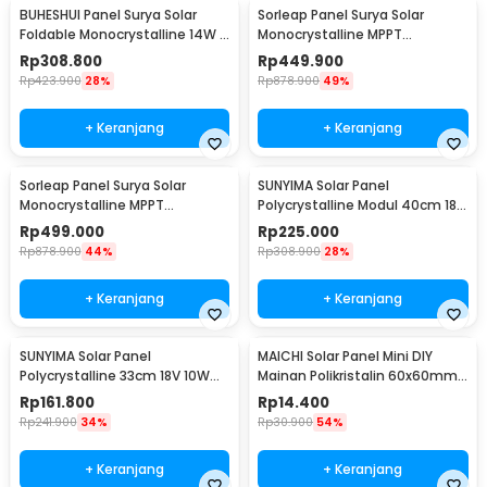
BUHESHUI Panel Surya Solar
Sorleap Panel Surya Solar
Foldable Monocrystalline 14W -
Monocrystalline MPPT
CP-14
Waterproof DC Plug 25W 5V -
Rp
308.800
Rp
449.900
UPS-25W
Rp
423.900
28%
Rp
878.900
49%
+ Keranjang
+ Keranjang
Sorleap Panel Surya Solar
SUNYIMA Solar Panel
Monocrystalline MPPT
Polycrystalline Modul 40cm 18V
Waterproof DC Plug 25W 12V -
20W with Controller - SN10
Rp
499.000
Rp
225.000
UPS-25W
Rp
878.900
44%
Rp
308.900
28%
+ Keranjang
+ Keranjang
SUNYIMA Solar Panel
MAICHI Solar Panel Mini DIY
Polycrystalline 33cm 18V 10W
Mainan Polikristalin 60x60mm
with Controller - SN20
3V 100mA - SPM01
Rp
161.800
Rp
14.400
Rp
241.900
34%
Rp
30.900
54%
+ Keranjang
+ Keranjang