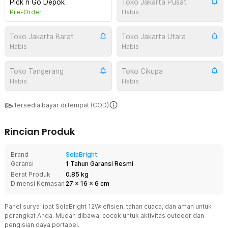
Pick n Go Depok
Toko Jakarta Pusat
Pre-Order
Habis
Toko Jakarta Barat
Toko Jakarta Utara
Habis
Habis
Toko Tangerang
Toko Cikupa
Habis
Habis
Tersedia bayar di tempat (COD)
Rincian Produk
Brand
SolaBright
Garansi
1 Tahun Garansi Resmi
Berat Produk
0.85 kg
Dimensi Kemasan
27
x
16
x
6
cm
Panel surya lipat SolaBright 12W: efisien, tahan cuaca, dan aman untuk
perangkat Anda. Mudah dibawa, cocok untuk aktivitas outdoor dan
pengisian daya portabel.