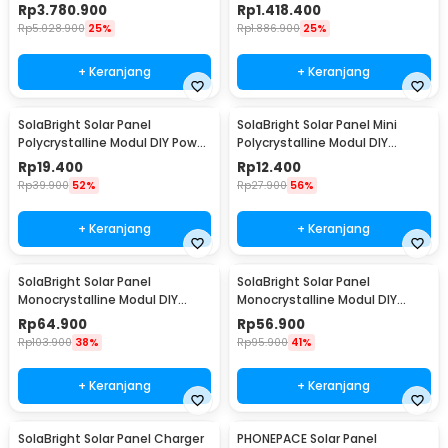
IPX5 - FSP100W
- FSP30
Rp
3.780.900
Rp
1.418.400
Rp
5.028.900
25%
Rp
1.886.900
25%
+ Keranjang
+ Keranjang
SolaBright Solar Panel
SolaBright Solar Panel Mini
Polycrystalline Modul DIY Power
Polycrystalline Modul DIY
Bank 12V 2W - SN2
Powerbank 9V 2W - SN9
Rp
19.400
Rp
12.400
Rp
39.900
52%
Rp
27.900
56%
+ Keranjang
+ Keranjang
SolaBright Solar Panel
SolaBright Solar Panel
Monocrystalline Modul DIY
Monocrystalline Modul DIY
Power Bank 5V 3W - S0503
Power Bank USB 35W - PP065
Rp
64.900
Rp
56.900
Rp
103.900
38%
Rp
95.900
41%
+ Keranjang
+ Keranjang
SolaBright Solar Panel Charger
PHONEPACE Solar Panel