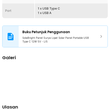
ukuran ringkas setara sebuah tablet, panel ini sangat mudah dibawa
ke mana saja. Dilengkapi lubang gantungan dan climbing clip
1 x USB Type C
Port
bawaan, Anda bisa menggantungnya di tas ransel atau
1 x USB A
menempatkannya di lokasi yang tepat agar mendapat sinar
matahari maksimal.
Buku Petunjuk Penggunaan
Kelengkapan Produk
SolaBright Panel Surya Lipat Solar Panel Portable USB
Rincian yang Anda dapatkan untuk pembelian produk ini:
Type C 12W 5V - LI5
1 x SolaBright Panel Surya Lipat Solar Panel Portable USB Type C
12W 5V - LI5
2 x Karabiner
Galeri
1 x Panduan Penggunaan
Ulasan