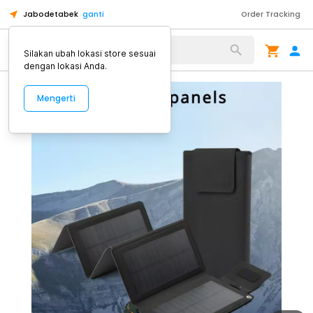
Jabodetabek
ganti
Order Tracking
Alat Kopi
Silakan ubah lokasi store sesuai
dengan lokasi Anda.
Mengerti