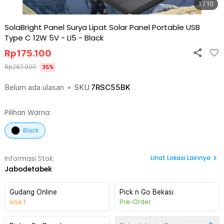
1 / 10
SolaBright Panel Surya Lipat Solar Panel Portable USB
Type C 12W 5V - LI5
-
Black
Rp
175.100
Rp
267.900
35
%
Belum ada ulasan
•
SKU
7RSC55BK
Pilihan Warna:
Black
Lihat
Lokasi Lainnya
Informasi Stok:
Jabodetabek
Gudang Online
Pick n Go Bekasi
sisa
1
Pre-Order