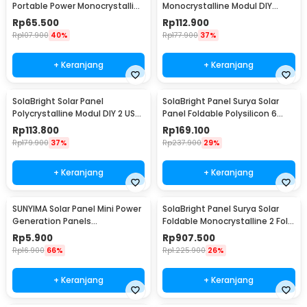
Portable Power Monocrystalline
Monocrystalline Modul DIY
3W - AP1
Power Bank 6W 18V - PP066
Rp
65.500
Rp
112.900
Rp
107.900
40%
Rp
177.900
37%
+ Keranjang
+ Keranjang
SolaBright Solar Panel
SolaBright Panel Surya Solar
Polycrystalline Modul DIY 2 USB
Panel Foldable Polysilicon 6
Port 18V 10W - SL18V
Fold 100W - LI6
Rp
113.800
Rp
169.100
Rp
179.900
37%
Rp
237.900
29%
+ Keranjang
+ Keranjang
SUNYIMA Solar Panel Mini Power
SolaBright Panel Surya Solar
Generation Panels
Foldable Monocrystalline 2 Fold
Polycrystalline 1W 2V - SN3
100W - AP-210
Rp
5.900
Rp
907.500
Rp
16.900
66%
Rp
1.225.900
26%
+ Keranjang
+ Keranjang