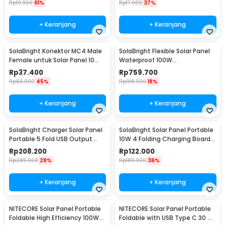
Rp
19.900
61%
Rp
17.000
37%
+ Keranjang
+ Keranjang
SolaBright Konektor MC4 Male
SolaBright Flexible Solar Panel
Female untuk Solar Panel 10
Waterproof 100W
Pasang
540x3x1060mm - PV-XC502
Rp
37.400
Rp
759.700
Rp
66.900
45%
Rp
918.900
18%
+ Keranjang
+ Keranjang
SolaBright Charger Solar Panel
SolaBright Solar Panel Portable
Portable 5 Fold USB Output
10W 4 Folding Charging Board -
Port 9W 5V - KER-SO1
K-10
Rp
208.200
Rp
122.000
Rp
285.900
28%
Rp
189.900
36%
+ Keranjang
+ Keranjang
NITECORE Solar Panel Portable
NITECORE Solar Panel Portable
Foldable High Efficiency 100W
Foldable with USB Type C 30 W