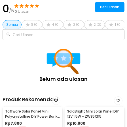
0
Beri Ulasan
/5
0
Ulasan
Semua
5
(
0
)
4
(
0
)
3
(
0
)
2
(
0
)
1
(
0
)
Cari Ulasan
Belum ada ulasan
Produk Rekomendasi
Taffware Solar Panel Mini
SolaBright Mini Solar Panel DIY
Polycrystalline DIY Power Bank
12V 1.5W - ZW85X115
5V 1.1W 220mA
Rp
7.800
Rp
10.800