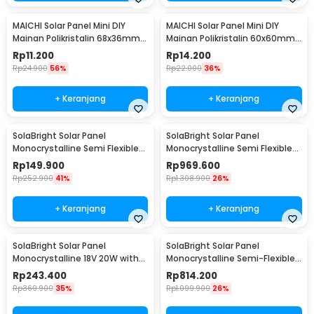
MAICHI Solar Panel Mini DIY
MAICHI Solar Panel Mini DIY
Mainan Polikristalin 68x36mm
Mainan Polikristalin 60x60mm
5V 60mA 0.3W - SPM02
3V 100mA 0.4W - SPM03
Rp
11.200
Rp
14.200
Rp
24.900
56%
Rp
22.000
36%
+ Keranjang
+ Keranjang
SolaBright Solar Panel
SolaBright Solar Panel
Monocrystalline Semi Flexible
Monocrystalline Semi Flexible
10W Controller - SN30
with Controller - SN40
Rp
149.900
Rp
969.600
Rp
252.900
41%
Rp
1.308.900
26%
+ Keranjang
+ Keranjang
SolaBright Solar Panel
SolaBright Solar Panel
Monocrystalline 18V 20W with
Monocrystalline Semi-Flexible
Controller - W88-C
18V 110W - SN25
Rp
243.400
Rp
814.200
Rp
369.900
35%
Rp
1.099.900
26%