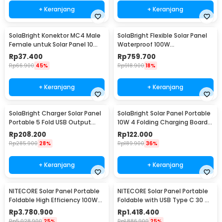
+ Keranjang
+ Keranjang
SolaBright Konektor MC4 Male
SolaBright Flexible Solar Panel
Female untuk Solar Panel 10
Waterproof 100W
Pasang
540x3x1060mm - PV-XC502
Rp
37.400
Rp
759.700
Rp
66.900
45%
Rp
918.900
18%
+ Keranjang
+ Keranjang
SolaBright Charger Solar Panel
SolaBright Solar Panel Portable
Portable 5 Fold USB Output
10W 4 Folding Charging Board -
Port 9W 5V - KER-SO1
K-10
Rp
208.200
Rp
122.000
Rp
285.900
28%
Rp
189.900
36%
+ Keranjang
+ Keranjang
NITECORE Solar Panel Portable
NITECORE Solar Panel Portable
Foldable High Efficiency 100W
Foldable with USB Type C 30 W
IPX5 - FSP100W
- FSP30
Rp
3.780.900
Rp
1.418.400
Rp
5.028.900
25%
Rp
1.886.900
25%