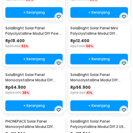
+ Keranjang
+ Keranjang
SolaBright Solar Panel
SolaBright Solar Panel Mini
Polycrystalline Modul DIY Power
Polycrystalline Modul DIY
Bank 12V 2W - SN2
Powerbank 9V 2W - SN9
Rp
19.400
Rp
12.400
Rp
39.900
52%
Rp
27.900
56%
+ Keranjang
+ Keranjang
SolaBright Solar Panel
SolaBright Solar Panel
Monocrystalline Modul DIY
Monocrystalline Modul DIY
Power Bank 5V 3W - S0503
Power Bank USB 35W - PP065
Rp
64.900
Rp
56.900
Rp
103.900
38%
Rp
95.900
41%
+ Keranjang
+ Keranjang
PHONEPACE Solar Panel
SolaBright Solar Panel
Monocrystalline Modul DIY
Polycrystalline Modul DIY 2 USB
Power Bank 6W 18V - PP066
Port 18V 10W - SL18V