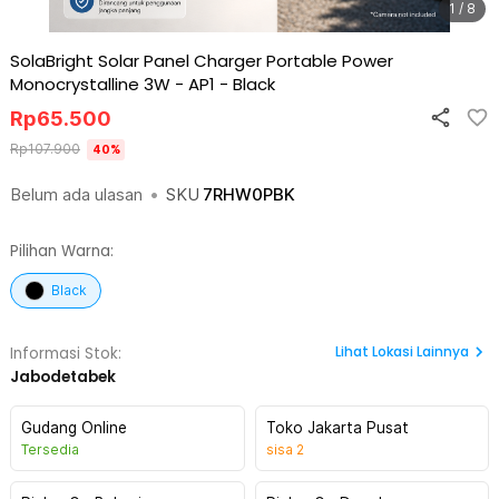
1 / 8
SolaBright Solar Panel Charger Portable Power
Monocrystalline 3W - AP1
-
Black
Rp
65.500
Rp
107.900
40
%
Belum ada ulasan
•
SKU
7RHW0PBK
Pilihan Warna:
Black
Lihat
Lokasi Lainnya
Informasi Stok:
Jabodetabek
Gudang Online
Toko Jakarta Pusat
Tersedia
sisa
2