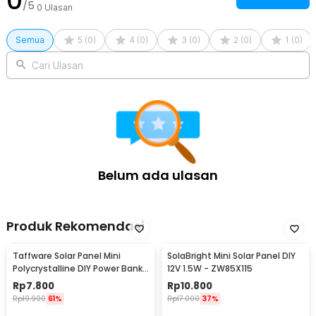
0
/5
0
Ulasan
Semua
5
(
0
)
4
(
0
)
3
(
0
)
2
(
0
)
1
(
0
)
Cari Ulasan
Belum ada ulasan
Produk Rekomendasi
Taffware Solar Panel Mini
SolaBright Mini Solar Panel DIY
Polycrystalline DIY Power Bank
12V 1.5W - ZW85X115
5V 1.1W 220mA
Rp
7.800
Rp
10.800
Rp
19.900
61%
Rp
17.000
37%