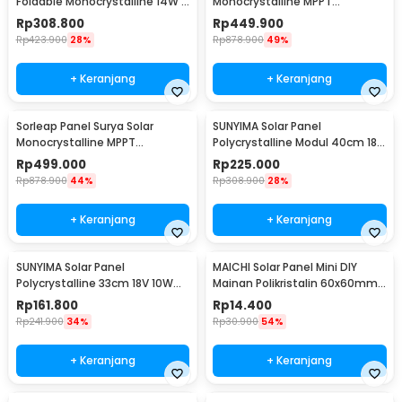
Foldable Monocrystalline 14W -
Monocrystalline MPPT
CP-14
Waterproof DC Plug 25W 5V -
Rp
308.800
Rp
449.900
UPS-25W
Rp
423.900
28%
Rp
878.900
49%
+ Keranjang
+ Keranjang
Sorleap Panel Surya Solar
SUNYIMA Solar Panel
Monocrystalline MPPT
Polycrystalline Modul 40cm 18V
Waterproof DC Plug 25W 12V -
20W with Controller - SN10
Rp
499.000
Rp
225.000
UPS-25W
Rp
878.900
44%
Rp
308.900
28%
+ Keranjang
+ Keranjang
SUNYIMA Solar Panel
MAICHI Solar Panel Mini DIY
Polycrystalline 33cm 18V 10W
Mainan Polikristalin 60x60mm
with Controller - SN20
3V 100mA - SPM01
Rp
161.800
Rp
14.400
Rp
241.900
34%
Rp
30.900
54%
+ Keranjang
+ Keranjang