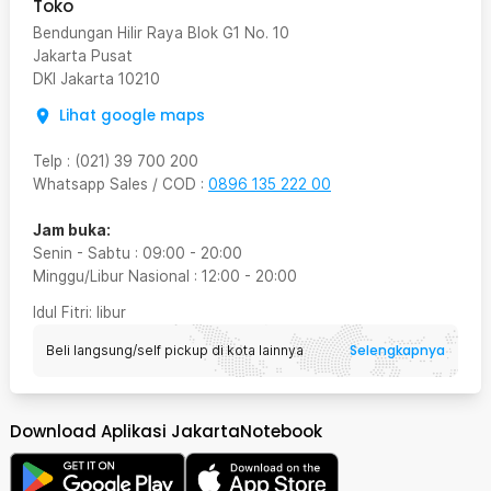
Toko
Bendungan Hilir Raya Blok G1 No. 10
Jakarta Pusat
DKI Jakarta
10210
Lihat google maps
Telp
:
(021) 39 700 200
Whatsapp Sales / COD
:
0896 135 222 00
Jam buka:
Senin - Sabtu
:
09:00
-
20:00
Minggu/Libur Nasional
:
12:00
-
20:00
Idul Fitri
: libur
Selengkapnya
Beli langsung/self pickup di kota lainnya
Download Aplikasi JakartaNotebook