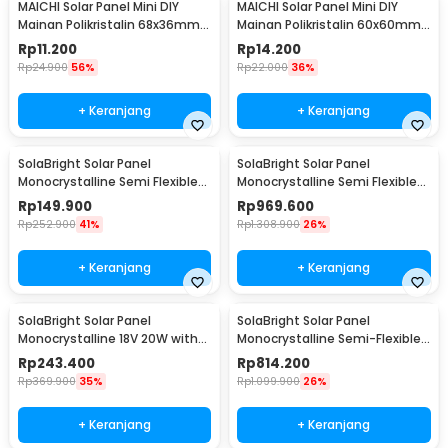
MAICHI Solar Panel Mini DIY
MAICHI Solar Panel Mini DIY
Mainan Polikristalin 68x36mm
Mainan Polikristalin 60x60mm
5V 60mA 0.3W - SPM02
3V 100mA 0.4W - SPM03
Rp
11.200
Rp
14.200
Rp
24.900
56%
Rp
22.000
36%
+ Keranjang
+ Keranjang
SolaBright Solar Panel
SolaBright Solar Panel
Monocrystalline Semi Flexible
Monocrystalline Semi Flexible
10W Controller - SN30
with Controller - SN40
Rp
149.900
Rp
969.600
Rp
252.900
41%
Rp
1.308.900
26%
+ Keranjang
+ Keranjang
SolaBright Solar Panel
SolaBright Solar Panel
Monocrystalline 18V 20W with
Monocrystalline Semi-Flexible
Controller - W88-C
18V 110W - SN25
Rp
243.400
Rp
814.200
Rp
369.900
35%
Rp
1.099.900
26%
+ Keranjang
+ Keranjang