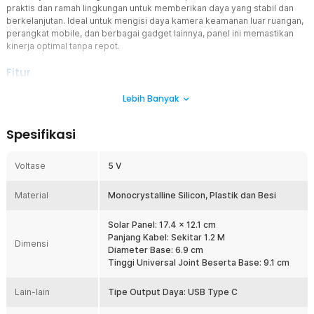
praktis dan ramah lingkungan untuk memberikan daya yang stabil dan
berkelanjutan. Ideal untuk mengisi daya kamera keamanan luar ruangan,
perangkat mobile, dan berbagai gadget lainnya, panel ini memastikan
kinerja optimal tanpa repot.
Fitur
Panel Surya Monocrystalline Ultra Efisien
Lebih Banyak
SolaBright Solar Panel Charger adalah panel surya Monocrystalline
paling efisien dengan daya output 3W dan tingkat efisiensi
Spesifikasi
maksimum mencapai 20%. Memberikan kinerja optimal untuk
pengisian daya, menjadikannya pilihan sempurna untuk kebutuhan
energi terbarukan Anda.
Voltase
5 V
Tahan Air IP65
Material
SolaBright Solar Panel memiliki rating IP65, yang berarti tahan air
Monocrystalline Silicon, Plastik dan Besi
untuk penggunaan sehari-hari, namun tidak dapat terendam dalam
air. Desainnya yang tahan lama, tahan terhadap korosi, dan memiliki
Solar Panel: 17.4 x 12.1 cm
daya tahan tinggi, memastikan panel ini tetap berfungsi dengan
Panjang Kabel: Sekitar 1.2 M
Dimensi
baik, bahkan di luar ruangan, memberikan daya untuk baterai atau
Diameter Base: 6.9 cm
kamera keamanan rumah Anda.
Tinggi Universal Joint Beserta Base: 9.1 cm
Pemasangan yang Fleksibel
Lain-lain
Dengan kaki pemasangan yang fleksibel dan dapat disesuaikan,
Tipe Output Daya: USB Type C
Anda bisa memposisikan panel surya ke dinding, pagar, atau sudut