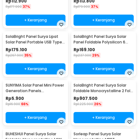
Rp
112.900
Rp
113.800
Rp
177.900
37%
Rp
179.900
37%
+ Keranjang
+ Keranjang
SolaBright Panel Surya Lipat
SolaBright Panel Surya Solar
Solar Panel Portable USB Type
Panel Foldable Polysilicon 6
C 12W 5V - LI5
Fold 100W - LI6
Rp
175.100
Rp
169.100
Rp
267.900
35%
Rp
237.900
29%
+ Keranjang
+ Keranjang
SUNYIMA Solar Panel Mini Power
SolaBright Panel Surya Solar
Generation Panels
Foldable Monocrystalline 2 Fold
Polycrystalline 1W 2V - SN3
100W - AP-210
Rp
5.900
Rp
907.500
Rp
16.900
66%
Rp
1.225.900
26%
+ Keranjang
+ Keranjang
BUHESHUI Panel Surya Solar
Sorleap Panel Surya Solar