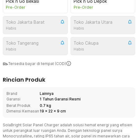
Pick n Go Bekasi
Pick n Go Depok
Pre-Order
Pre-Order
Toko Jakarta Barat
Toko Jakarta Utara
Habis
Habis
Toko Tangerang
Toko Cikupa
Habis
Habis
Tersedia bayar di tempat (COD)
Rincian Produk
Brand
Lainnya
Garansi
1 Tahun Garansi Resmi
Berat Produk
0.7 kg
Dimensi Kemasan
19
x
22
x
9
cm
SolaBright Solar Panel Charger adalah solusi hemat energi yang efisien
untuk perangkat luar ruangan Anda. Dengan teknologi panel surya
Monocrystalline, rating IP65 tahan air, solar panel ini menawarkan cara