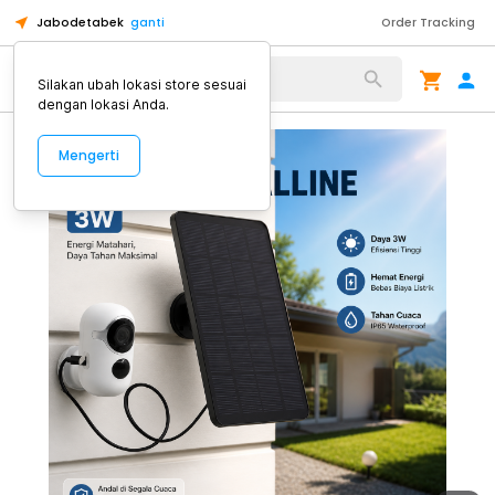
Jabodetabek
ganti
Order Tracking
Alat Kopi
Silakan ubah lokasi store sesuai
dengan lokasi Anda.
Mengerti