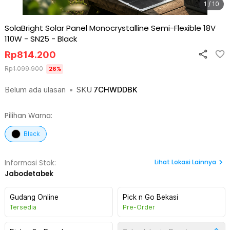
1 / 10
SolaBright Solar Panel Monocrystalline Semi-Flexible 18V
110W - SN25
-
Black
Rp
814.200
Rp
1.099.900
26
%
Belum ada ulasan
•
SKU
7CHWDDBK
Pilihan Warna:
Black
Lihat
Lokasi Lainnya
Informasi Stok:
Jabodetabek
Gudang Online
Pick n Go Bekasi
Tersedia
Pre-Order