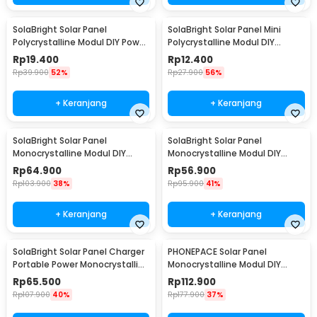
SolaBright Solar Panel
SolaBright Solar Panel Mini
Polycrystalline Modul DIY Power
Polycrystalline Modul DIY
Bank 12V 2W - SN2
Powerbank 9V 2W - SN9
Rp
19.400
Rp
12.400
Rp
39.900
52%
Rp
27.900
56%
+ Keranjang
+ Keranjang
SolaBright Solar Panel
SolaBright Solar Panel
Monocrystalline Modul DIY
Monocrystalline Modul DIY
Power Bank 5V 3W - S0503
Power Bank USB 35W - PP065
Rp
64.900
Rp
56.900
Rp
103.900
38%
Rp
95.900
41%
+ Keranjang
+ Keranjang
SolaBright Solar Panel Charger
PHONEPACE Solar Panel
Portable Power Monocrystalline
Monocrystalline Modul DIY
3W - AP1
Power Bank 6W 18V - PP066
Rp
65.500
Rp
112.900
Rp
107.900
40%
Rp
177.900
37%