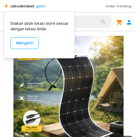
Jabodetabek
ganti
Order Tracking
Alat Kopi
Silakan ubah lokasi store sesuai
dengan lokasi Anda.
Mengerti