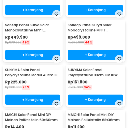
+ Keranjang
+ Keranjang
Sorleap Panel Surya Solar
Sorleap Panel Surya Solar
Monocrystalline MPPT
Monocrystalline MPPT
Waterproof DC Plug 25W 5V -
Waterproof DC Plug 25W 12V -
Rp
449.900
Rp
499.000
UPS-25W
UPS-25W
Rp
878.900
49%
Rp
878.900
44%
+ Keranjang
+ Keranjang
SUNYIMA Solar Panel
SUNYIMA Solar Panel
Polycrystalline Modul 40cm 18V
Polycrystalline 33cm 18V 10W
20W with Controller - SN10
with Controller - SN20
Rp
225.000
Rp
161.800
Rp
308.900
28%
Rp
241.900
34%
+ Keranjang
+ Keranjang
MAICHI Solar Panel Mini DIY
MAICHI Solar Panel Mini DIY
Mainan Polikristalin 60x60mm
Mainan Polikristalin 68x36mm
3V 100mA - SPM01
5V 60mA 0.3W - SPM02
Rp
14.400
Rp
11.200