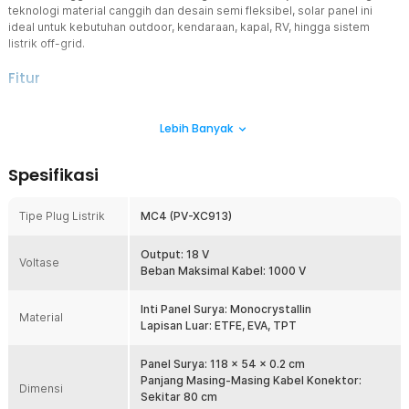
teknologi material canggih dan desain semi fleksibel, solar panel ini
ideal untuk kebutuhan outdoor, kendaraan, kapal, RV, hingga sistem
listrik off-grid.
Fitur
Efisiensi Konversi Tinggi
Lebih Banyak
Menggunakan teknologi monocrystalline yang memiliki efisiensi
lebih tinggi, sehingga mampu menghasilkan daya listrik lebih besar
meskipun dalam luas panel yang lebih kecil. Panel ini juga lebih
Spesifikasi
optimal pada kondisi cahaya rendah dan cuaca mendung, memiliki
umur pakai lebih panjang, serta tampilan warna hitam solid yang
terlihat lebih premium dan modern.
Tipe Plug Listrik
MC4 (PV-XC913)
Pemasangan Fleksibel
Hadir dengan desain fleksibel yang mampu mengikuti permukaan
Output: 18 V
Voltase
yang melengkung atau tidak rata, sehingga lebih mudah dipasang di
Beban Maksimal Kabel: 1000 V
berbagai media seperti atap kendaraan, kapal, tenda, atau dinding
yang tidak datar. Bobotnya yang lebih ringan membuat pemasangan
Inti Panel Surya: Monocrystallin
Material
lebih praktis tanpa perlu rangka berat, sekaligus mengurangi beban
Lapisan Luar: ETFE, EVA, TPT
struktur.
Pembuangan Panas Lebih Baik
Panel Surya: 118 x 54 x 0.2 cm
Bagian belakang panel menggunakan TPT backsheet yang
Panjang Masing-Masing Kabel Konektor:
Dimensi
dirancang untuk disipasi panas lebih optimal. Dengan pengelolaan
Sekitar 80 cm