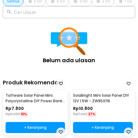
Semua
5
(
0
)
4
(
0
)
3
(
0
)
2
(
0
)
1
(
0
)
Kelengkapan Produk
Cari Ulasan
Rincian yang Anda dapatkan untuk pembelian produk ini:
1 x SolaBright Solar Panel Monocrystalline Semi-Flexible 18V
110W - SN25
1 x Pasang Konektor MC4 Plus dan Minus
Belum ada ulasan
Produk Rekomendasi
Taffware Solar Panel Mini
SolaBright Mini Solar Panel DIY
Polycrystalline DIY Power Bank
12V 1.5W - ZW85X115
5V 1.1W 220mA
Rp
7.800
Rp
10.800
Rp
19.900
61%
Rp
17.000
37%
+ Keranjang
+ Keranjang