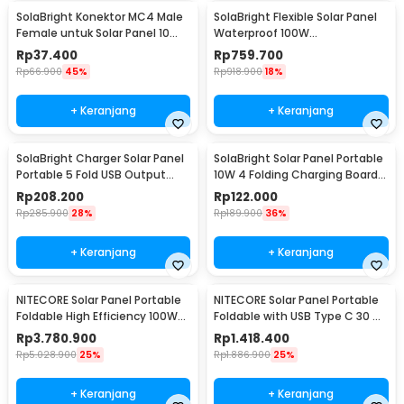
SolaBright Konektor MC4 Male
SolaBright Flexible Solar Panel
Female untuk Solar Panel 10
Waterproof 100W
Pasang
540x3x1060mm - PV-XC502
Rp
37.400
Rp
759.700
Rp
66.900
45%
Rp
918.900
18%
+ Keranjang
+ Keranjang
SolaBright Charger Solar Panel
SolaBright Solar Panel Portable
Portable 5 Fold USB Output
10W 4 Folding Charging Board -
Port 9W 5V - KER-SO1
K-10
Rp
208.200
Rp
122.000
Rp
285.900
28%
Rp
189.900
36%
+ Keranjang
+ Keranjang
NITECORE Solar Panel Portable
NITECORE Solar Panel Portable
Foldable High Efficiency 100W
Foldable with USB Type C 30 W
IPX5 - FSP100W
- FSP30
Rp
3.780.900
Rp
1.418.400
Rp
5.028.900
25%
Rp
1.886.900
25%
+ Keranjang
+ Keranjang