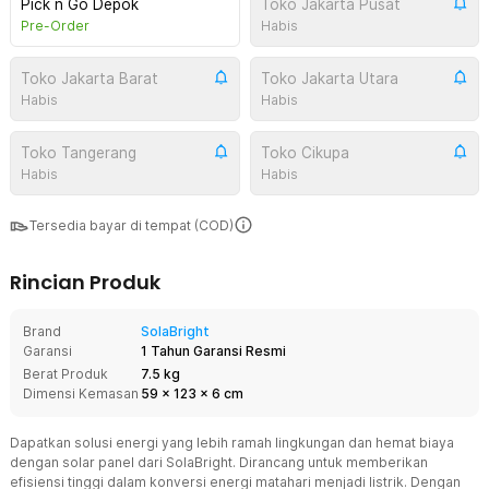
Pick n Go Depok
Toko Jakarta Pusat
Pre-Order
Habis
Toko Jakarta Barat
Toko Jakarta Utara
Habis
Habis
Toko Tangerang
Toko Cikupa
Habis
Habis
Tersedia bayar di tempat (COD)
Rincian Produk
Brand
SolaBright
Garansi
1 Tahun Garansi Resmi
Berat Produk
7.5 kg
Dimensi Kemasan
59
x
123
x
6
cm
Dapatkan solusi energi yang lebih ramah lingkungan dan hemat biaya
dengan solar panel dari SolaBright. Dirancang untuk memberikan
efisiensi tinggi dalam konversi energi matahari menjadi listrik. Dengan