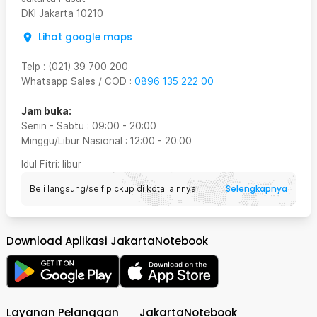
DKI Jakarta
10210
Lihat google maps
Telp
:
(021) 39 700 200
Whatsapp Sales / COD
:
0896 135 222 00
Jam buka:
Senin - Sabtu
:
09:00
-
20:00
Minggu/Libur Nasional
:
12:00
-
20:00
Idul Fitri
: libur
Selengkapnya
Beli langsung/self pickup di kota lainnya
Download Aplikasi JakartaNotebook
Layanan Pelanggan
JakartaNotebook