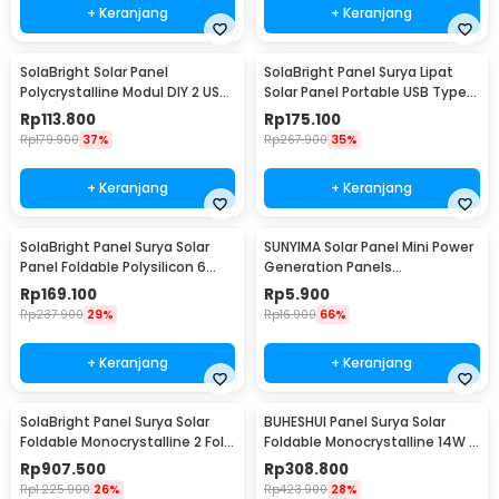
+ Keranjang
+ Keranjang
SolaBright Solar Panel
SolaBright Panel Surya Lipat
Polycrystalline Modul DIY 2 USB
Solar Panel Portable USB Type
Port 18V 10W - SL18V
C 12W 5V - LI5
Rp
113.800
Rp
175.100
Rp
179.900
37%
Rp
267.900
35%
+ Keranjang
+ Keranjang
SolaBright Panel Surya Solar
SUNYIMA Solar Panel Mini Power
Panel Foldable Polysilicon 6
Generation Panels
Fold 100W - LI6
Polycrystalline 1W 2V - SN3
Rp
169.100
Rp
5.900
Rp
237.900
29%
Rp
16.900
66%
+ Keranjang
+ Keranjang
SolaBright Panel Surya Solar
BUHESHUI Panel Surya Solar
Foldable Monocrystalline 2 Fold
Foldable Monocrystalline 14W -
100W - AP-210
CP-14
Rp
907.500
Rp
308.800
Rp
1.225.900
26%
Rp
423.900
28%