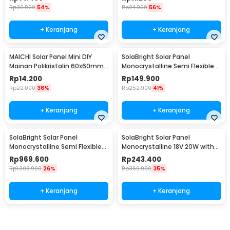
Rp
30.900
54%
Rp
24.900
56%
+ Keranjang
+ Keranjang
MAICHI Solar Panel Mini DIY
SolaBright Solar Panel
Mainan Polikristalin 60x60mm
Monocrystalline Semi Flexible
3V 100mA 0.4W - SPM03
10W Controller - SN30
Rp
14.200
Rp
149.900
Rp
22.000
36%
Rp
252.900
41%
+ Keranjang
+ Keranjang
SolaBright Solar Panel
SolaBright Solar Panel
Monocrystalline Semi Flexible
Monocrystalline 18V 20W with
with Controller - SN40
Controller - W88-C
Rp
969.600
Rp
243.400
Rp
1.308.900
26%
Rp
369.900
35%
+ Keranjang
+ Keranjang