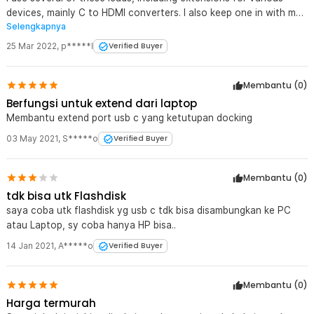
devices, mainly C to HDMI converters. I also keep one in with my
Selengkapnya
phone charger. That extra bit of length makes all the different
when you're using your Android tablet, Chromebook, or phone in
25 Mar 2022
,
p*****l
Verified Buyer
a coffee shop.
Membantu (
0
)
Berfungsi untuk extend dari laptop
Membantu extend port usb c yang ketutupan docking
03 May 2021
,
S*****o
Verified Buyer
Membantu (
0
)
tdk bisa utk Flashdisk
saya coba utk flashdisk yg usb c tdk bisa disambungkan ke PC
atau Laptop, sy coba hanya HP bisa..
14 Jan 2021
,
A*****o
Verified Buyer
Membantu (
0
)
Harga termurah