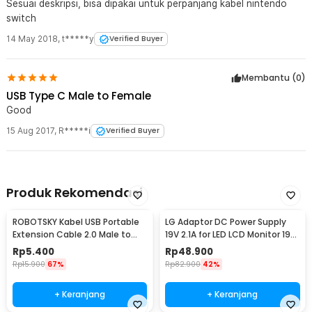
Sesuai deskripsi, bisa dipakai untuk perpanjang kabel nintendo
switch
14 May 2018
,
t*****y
Verified Buyer
Membantu (
0
)
USB Type C Male to Female
Good
15 Aug 2017
,
R*****i
Verified Buyer
Produk Rekomendasi
ROBOTSKY Kabel USB Portable
LG Adaptor DC Power Supply
Extension Cable 2.0 Male to
19V 2.1A for LED LCD Monitor 19V
Female 29cm - A13
2.1A 40W - ADS-40SI-19-3
Rp
5.400
Rp
48.900
Rp
15.900
67%
Rp
82.900
42%
+ Keranjang
+ Keranjang