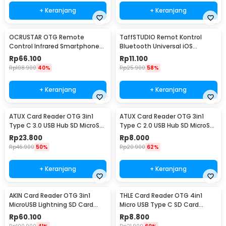
+ Keranjang
+ Keranjang
OCRUSTAR OTG Remote
TaffSTUDIO Remot Kontrol
Control Infrared Smartphone
Bluetooth Universal iOS
USB Type C for TV AC - EKX5S-
Android Tiktok Selfie - S18
Rp
66.100
Rp
11.100
T
Rp
108.900
40%
Rp
25.900
58%
+ Keranjang
+ Keranjang
ATUX Card Reader OTG 3in1
ATUX Card Reader OTG 3in1
Type C 3.0 USB Hub SD MicroSD
Type C 2.0 USB Hub SD MicroSD
- AT3
- AT32
Rp
23.800
Rp
8.000
Rp
46.900
50%
Rp
20.900
62%
+ Keranjang
+ Keranjang
AKIN Card Reader OTG 3in1
THLE Card Reader OTG 4in1
MicroUSB Lightning SD Card
Micro USB Type C SD Card
MicroSD USB 3.0 - NK303T
MicroSD USB 3.0 - THR4
Rp
60.100
Rp
8.800