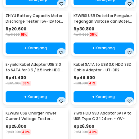
ZHIYU Battery Capacity Meter
KEWEISI USB Detektor Pengukur
Discharge Tester 1.5v-12v for
Tegangan Voltase dan Baterai
18650 - HW-586
Tester - KWS-V20
Rp
20.600
Rp
30.800
Rp
41.900
51%
Rp
47.000
35%
+ Keranjang
+ Keranjang
E-yield Kabel Adapter USB 3.0
Kabel SATA to USB 3.0 HDD SSD
to SATA for 3.5 / 2.5 Inch HDD
Cable Adaptor - UT-3112
SSD 40cm - ZD0004
Rp
41.400
Rp
48.600
Rp
65.900
38%
Rp
81.900
41%
+ Keranjang
+ Keranjang
KEWEISI USB Charger Power
Yiwa HDD SSD Adaptor SATA to
Current Voltage Tester
USB Type C 3.1 24cm - YW-
Detector 3-20V 0-3A - KWS-
4072
Rp
25.800
Rp
26.900
10VA
Rp
49.900
49%
Rp
51.900
49%