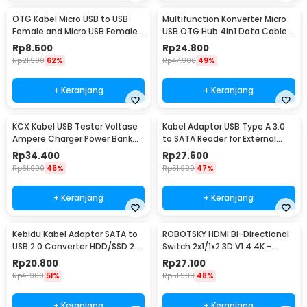
OTG Kabel Micro USB to USB
Multifunction Konverter Micro
Female and Micro USB Female
USB OTG Hub 4in1 Data Cable
18cm - A-UOY-02
& Charge 3 Port - M3H4
Rp
8.500
Rp
24.800
Rp
21.900
62%
Rp
47.900
49%
+ Keranjang
+ Keranjang
KCX Kabel USB Tester Voltase
Kabel Adaptor USB Type A 3.0
Ampere Charger Power Bank
to SATA Reader for External
Voltmeter - KCX-017
HDD SSD - 4071-1097
Rp
34.400
Rp
27.600
Rp
61.900
45%
Rp
51.900
47%
+ Keranjang
+ Keranjang
Kebidu Kabel Adaptor SATA to
ROBOTSKY HDMI Bi-Directional
USB 2.0 Converter HDD/SSD 2.5
Switch 2x1/1x2 3D V1.4 4K -
Inch 30cm - CC017
ACDG0
Rp
20.800
Rp
27.100
Rp
41.900
51%
Rp
51.900
48%
+ Keranjang
+ Keranjang