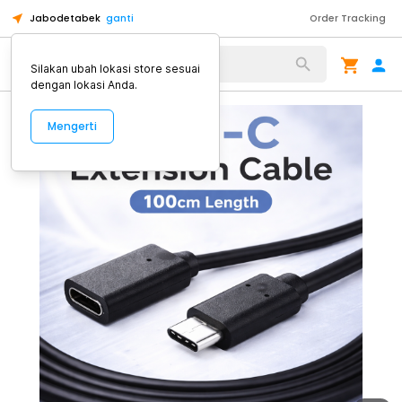
Jabodetabek
ganti
Order Tracking
Alat Kopi
Silakan ubah lokasi store sesuai
dengan lokasi Anda.
Mengerti