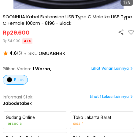
1 / 8
SOONHUA Kabel Ekstension USB Type C Male ke USB Type
C Female 100cm - 8196
-
Black
Rp
29.600
Rp
54.900
47
%
•
SKU
OMUABHBK
4.6
(
5
)
Lihat Varian Lainnya
Pilihan Varian:
1
Warna,
Black
Lihat
1
Lokasi Lainnya
Informasi Stok:
Jabodetabek
Gudang Online
Toko Jakarta Barat
Tersedia
sisa
4