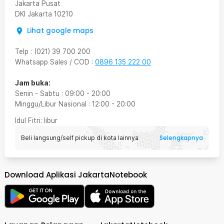
Jakarta Pusat
DKI Jakarta
10210
Lihat google maps
Telp
:
(021) 39 700 200
Whatsapp Sales / COD
:
0896 135 222 00
Jam buka:
Senin - Sabtu
:
09:00
-
20:00
Minggu/Libur Nasional
:
12:00
-
20:00
Idul Fitri
: libur
Selengkapnya
Beli langsung/self pickup di kota lainnya
Download Aplikasi JakartaNotebook