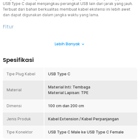
USB Type C dapat menjangkau perangkat USB lain dari jarak yang jauh.
Terbuat dari bahan berkualitas membuat kabel ekstensi ini lebih awet
dan dapat digunakan dalam jangka waktu yang lama.
Fitur
Kabel Extension USB Type C
Lebih Banyak
Kabel ini berfungsi sebagai kabel perpanjangan USB Type C
dengan konektor USB-C male ke USB-C female. Dengan kabel
ekstensi ini, Anda dapat memperpanjang jangkauan port USB Type
Spesifikasi
C dari perangkat seperti laptop, PC, charger, atau hub USB. Solusi
ini sangat praktis tanpa perlu mengganti kabel utama yang sudah
dimiliki.
Tipe Plug Kabel
USB Type C
Material Kabel Berkualitas
Kabel dibuat dari inti tembaga berkualitas yang mampu menjaga
Material Inti: Tembaga
Material
kestabilan aliran listrik dan koneksi data. Lapisan luar menggunakan
Material Lapisan: TPE
material TPE fleksibel yang tahan terhadap tekukan dan
penggunaan jangka panjang. Material ini membantu menjaga kabel
Dimensi
100 cm dan 200 cm
tetap awet dan tidak mudah rusak.
Pilihan Panjang Kabel Fleksibel
Jenis Produk
Kabel Extension / Kabel Perpanjangan
Tersedia dalam dua pilihan panjang yaitu 100 cm dan 200 cm
sehingga dapat disesuaikan dengan kebutuhan penggunaan.
Tipe Konektor
USB Type C Male ke USB Type C Female
Panjang kabel yang lebih fleksibel memudahkan Anda