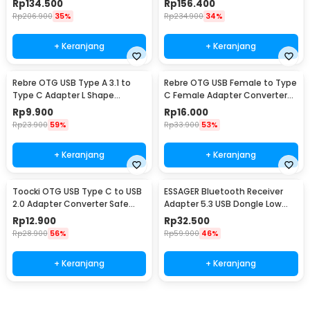
Rp
134.500
Rp
156.400
Rp
206.900
35%
Rp
234.900
34%
+ Keranjang
+ Keranjang
Rebre OTG USB Type A 3.1 to
Rebre OTG USB Female to Type
Type C Adapter L Shape
C Female Adapter Converter
10Gbps 120W - RB15
10Gbps 120W - RB17
Rp
9.900
Rp
16.000
Rp
23.900
59%
Rp
33.900
53%
+ Keranjang
+ Keranjang
Toocki OTG USB Type C to USB
ESSAGER Bluetooth Receiver
2.0 Adapter Converter Safe
Adapter 5.3 USB Dongle Low
Transmission - TZJTCA-XY01
Latency - EBT53-BH01-P
Rp
12.900
Rp
32.500
Rp
28.900
56%
Rp
59.900
46%
+ Keranjang
+ Keranjang