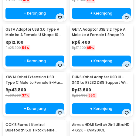
Rp
100.900
41%
Rp
21.900
60%
+ Keranjang
+ Keranjang
GETA Adaptor USB 3.0 Type A
GETA Adaptor USB 3.2 Type A
Male ke A Female U Shape 10
Male ke A Female L Shape 10
Gbps - G-01
Gbps - G-02
Rp
12.100
Rp
6.400
Rp
25.900
54%
Rp
17.900
65%
+ Keranjang
+ Keranjang
XIWAI Kabel Extension USB
DUNS Kabel Adapter USB HL-
Type C Male to Female E-Mark
340 to RS232 DB9 Support Win7
20Gbps 5A 100W 200cm -
64-bit - D9
Rp
43.800
Rp
13.600
XW32
Rp
68.900
37%
Rp
29.900
55%
+ Keranjang
+ Keranjang
COKIS Remot Kontrol
Aimos HDMI Switch 2in1 UltraHD
Bluetooth 5.0 Tiktok Selfie
4Kx2K - KVM201CL
Universal iOS Android - D01 Pro