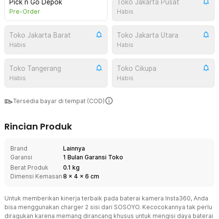
Pick n Go Depok
Toko Jakarta Pusat
Pre-Order
Habis
Toko Jakarta Barat
Toko Jakarta Utara
Habis
Habis
Toko Tangerang
Toko Cikupa
Habis
Habis
Tersedia bayar di tempat (COD)
Rincian Produk
Brand
Lainnya
Garansi
1 Bulan Garansi Toko
Berat Produk
0.1 kg
Dimensi Kemasan
8
x
4
x
6
cm
Untuk memberikan kinerja terbaik pada baterai kamera Insta360, Anda
bisa menggunakan charger 2 sisi dari SOSOYO. Kecocokannya tak perlu
diragukan karena memang dirancang khusus untuk mengisi daya baterai