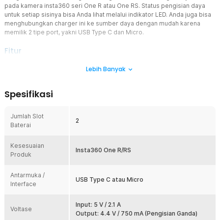
pada kamera insta360 seri One R atau One RS. Status pengisian daya
untuk setiap sisinya bisa Anda lihat melalui indikator LED. Anda juga bisa
menghubungkan charger ini ke sumber daya dengan mudah karena
memilik 2 tipe port, yakni USB Type C dan Micro.
Fitur
Sempurna untuk Kamera Insta360
Lebih Banyak
Bagi Anda pemilik kamera Insta360 seri One R atau ONE RS, maka
charger baterai kamera ini bisa Anda gunakan sebagai pengganti.
Spesifikasi
Tipe port serta spesifikasi daya yang disalurkan telah disesuaikan
dengan kebutuhan baterai pada kamera seri tersebut.
Jumlah Slot
Efisien dengan 2 Sisi Pengisian
2
Baterai
Tidak perlu lagi membuang waktu untuk mengisi daya baterai
kamera satu per satu. Charger baterai kamera ini bisa Anda
Kesesuaian
gunakan untuk mengisi daya 2 buah baterai sekaligus. Ini sangat
Insta360 One R/RS
Produk
berguna jika Anda memiliki beberapa baterai cadangan yang perlu
diisi ulang.
Antarmuka /
Pantau Melalui Lampu Indikator
USB Type C atau Micro
Interface
Anda tidak perlu menebak-nebak apakah daya baterai telah terisi
penuh. Charger baterai kamera ini dibekali indikator LED di setiap
sisinya. Lampu indikator akan berubah warna dari merah ke hijau
Input: 5 V / 2.1 A
Voltase
saat dayanya penuh. Anda pun dapat melepas baterai secara tepat
Output: 4.4 V / 750 mA (Pengisian Ganda)