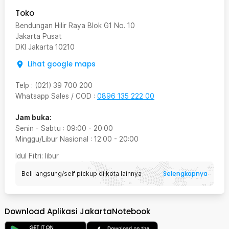
Toko
Bendungan Hilir Raya Blok G1 No. 10
Jakarta Pusat
DKI Jakarta
10210
Lihat google maps
Telp
:
(021) 39 700 200
Whatsapp Sales / COD
:
0896 135 222 00
Jam buka:
Senin - Sabtu
:
09:00
-
20:00
Minggu/Libur Nasional
:
12:00
-
20:00
Idul Fitri
: libur
Selengkapnya
Beli langsung/self pickup di kota lainnya
Download Aplikasi JakartaNotebook