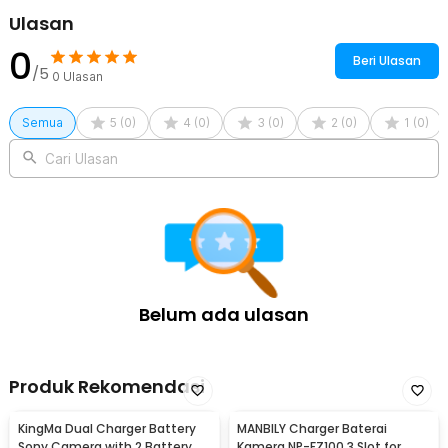
Ulasan
0
Beri Ulasan
/5
0
Ulasan
Semua
5
(
0
)
4
(
0
)
3
(
0
)
2
(
0
)
1
(
0
)
Cari Ulasan
Belum ada ulasan
Produk Rekomendasi
KingMa Dual Charger Battery
MANBILY Charger Baterai
Sony Camera with 2 Battery
Kamera NP-FZ100 3 Slot for