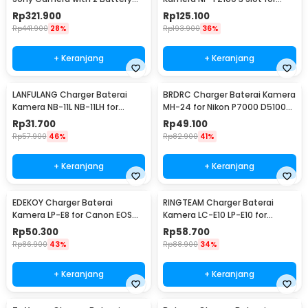
1080mAh 7.4 V - KM-FW50
Sony ILCE-9 A7M3 - TT-NP-
Rp
321.900
Rp
125.100
FZ100
Rp
441.900
28%
Rp
193.900
36%
+ Keranjang
+ Keranjang
LANFULANG Charger Baterai
BRDRC Charger Baterai Kamera
Kamera NB-11L NB-11LH for
MH-24 for Nikon P7000 D5100
Canon IXUS IXY - LF1
D5200 D5300 - BR100
Rp
31.700
Rp
49.100
Rp
57.900
46%
Rp
82.900
41%
+ Keranjang
+ Keranjang
EDEKOY Charger Baterai
RINGTEAM Charger Baterai
Kamera LP-E8 for Canon EOS
Kamera LC-E10 LP-E10 for
550D 600D 650D 700D - LC-
Canon EOS 1100D X50 - LC-E10
Rp
50.300
Rp
58.700
E8C
Rp
86.900
43%
Rp
88.900
34%
+ Keranjang
+ Keranjang