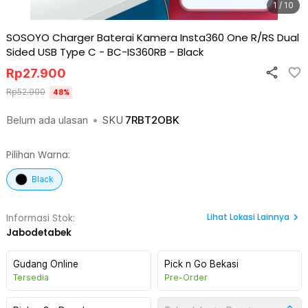
1 / 10
SOSOYO Charger Baterai Kamera Insta360 One R/RS Dual
Sided USB Type C - BC-IS360RB
-
Black
Rp
27.900
Rp
52.900
48
%
Belum ada ulasan
•
SKU
7RBT2OBK
Pilihan Warna:
Black
Lihat
Lokasi Lainnya
Informasi Stok:
Jabodetabek
Gudang Online
Pick n Go Bekasi
Tersedia
Pre-Order