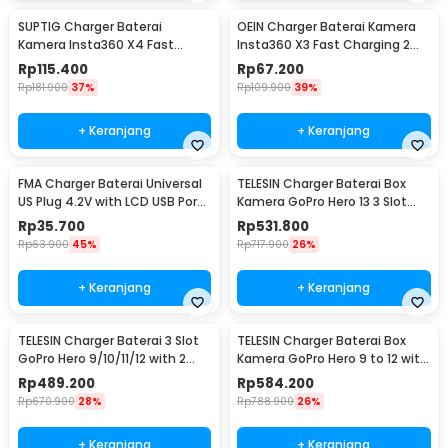
SUPTIG Charger Baterai
OEIN Charger Baterai Kamera
Kamera Insta360 X4 Fast
Insta360 X3 Fast Charging 2
Charging 3 Slot - CH3-X4-01
Slot - BC-IS360X3B
Rp
115.400
Rp
67.200
Rp
181.900
37%
Rp
109.900
39%
+ Keranjang
+ Keranjang
FMA Charger Baterai Universal
TELESIN Charger Baterai Box
US Plug 4.2V with LCD USB Port
Kamera GoPro Hero 13 3 Slot
5.2V - A73E
with Battery - S0-ECB-12-TGP
Rp
35.700
Rp
531.800
Rp
63.900
45%
Rp
717.900
26%
+ Keranjang
+ Keranjang
TELESIN Charger Baterai 3 Slot
TELESIN Charger Baterai Box
GoPro Hero 9/10/11/12 with 2
Kamera GoPro Hero 9 to 12 with
Batteries - S0-BCG-04-TGP
2 Battery - S0-ECB-01-TGP
Rp
489.200
Rp
584.200
Rp
670.900
28%
Rp
788.900
26%
+ Keranjang
+ Keranjang