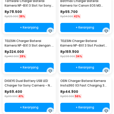
Taffware Charger Baterai
Batmax Charger Baterai
Kamera NP-BX1 3 Slot for Sony
Kamera for Canon EOS M3
Cybershot HDR - TFBX1
750D 760D T6i - LP-E17
Rp
78.500
Rp
55.700
Rp
125.900
38%
Rp
94.900
42%
+ Keranjang
+ Keranjang
TELESIN Charger Baterai
TELESIN Charger Baterai
Kamera NP-BX1 3 Slot dengan 2
Kamera NP-BX1 3 Slot Pocket
PCS Baterai Sony - CMR-001
for Sony - CMR-002
Rp
324.000
Rp
159.900
Rp
443.900
28%
Rp
238.900
34%
+ Keranjang
+ Keranjang
DIGEYE Dual Battery USB LED
OEIN Charger Baterai Kamera
Charger for Sony Camera - NP-
Insta360 X3 Fast Charging 3
FW50
Slot - IS360X3B
Rp
59.400
Rp
44.900
Rp
99.900
41%
Rp
100.900
56%
+ Keranjang
+ Keranjang