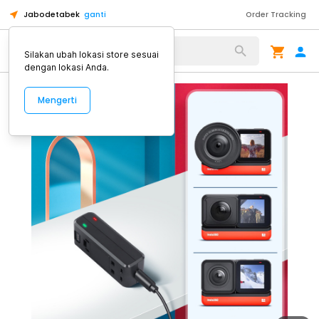
Jabodetabek
ganti
Order Tracking
Alat Kopi
Silakan ubah lokasi store sesuai
dengan lokasi Anda.
Mengerti