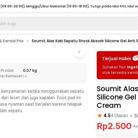
lat Kopi
umat (07:00 - 20:00), Sabtu - Minggu (08:00 - 20:00), Tutup pada Idul Fitri
Sele
 Sandal Pria
Soumit Alas Kaki Sepatu Shock Absorb Silicone Gel Anti S
:00 - 20:00), Sabtu - Minggu/ Libur Nasional (08:00 - 17:00)
Selengkapnya
:00 - 20:00), Sabtu - Minggu/ Libur Nasional (08:00 - 17:00)
Selengkapnya
Terjual Habis
 (09:00-20:00), Minggu/Libur Nasional (12:00-20:00), Tutup pada Idul Fitri
Sele
Gunakan fitur
Ingat
 Produk
0.07 kg
 (09:00-20:00), Minggu/Libur Nasional (12:00-20:00), Tutup pada Idul Fitri
Sele
stok tersedia kemba
nsi Kemasan
: -
Soumit Alas
nda kenyamanan ketika menggunakan sepatu
Silicone Gel
dari lecet dan juga kapalan. Foot pad ini
Cream
asa nyaman saat berjalan karena telapak
umat (07:00 - 20:00), Sabtu - Minggu (08:00 - 20:00), Tutup pada Idul Fitri
Sele
lam sepatu.
•
S
4.5
4
Ulasan
:00 - 20:00), Sabtu - Minggu/ Libur Nasional (08:00 - 17:00)
Selengkapnya
Rp
2.500
R
:00 - 20:00), Sabtu - Minggu/ Libur Nasional (08:00 - 17:00)
Selengkapnya