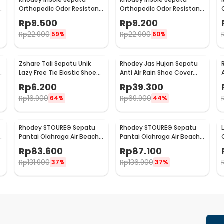
t
Orthopedic Odor Resistant
Orthopedic Odor Resistant
EVA Foam 37 - Y3Y27
EVA Foam 38 - Y3Y27
Rp
9.500
Rp
9.200
Rp
22.900
Rp
22.900
59%
60%
Zshare Tali Sepatu Unik
Rhodey Jas Hujan Sepatu
t
Lazy Free Tie Elastic Shoe
Anti Air Rain Shoe Cover
Lace 1 Pair - T10
PVC Zipper Reflector XL - H-
Rp
6.200
Rp
39.300
212
Rp
16.900
Rp
69.900
64%
44%
Rhodey STOUREG Sepatu
Rhodey STOUREG Sepatu
Pantai Olahraga Air Beach
Pantai Olahraga Air Beach
Shoes 43 - 6688
Shoes 44 - 6688
Rp
83.600
Rp
87.100
Rp
131.900
Rp
136.900
37%
37%