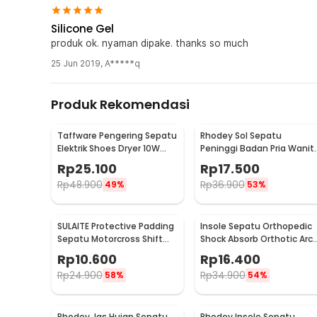
Silicone Gel
produk ok. nyaman dipake. thanks so much
25 Jun 2019
,
A*****q
Produk Rekomendasi
Taffware Pengering Sepatu
Rhodey Sol Sepatu
Elektrik Shoes Dryer 10W
Peninggi Badan Pria Wanit
220V EU Plug - TPS2
3 Layer All Size - C-728
Rp
25.100
Rp
17.500
Rp
48.900
Rp
36.900
49%
53%
SULAITE Protective Padding
Insole Sepatu Orthopedic
Sepatu Motorcross Shift
Shock Absorb Orthotic Arc
Pad 1 PCS - GT-106
Gel Foam S - ZYD17
Rp
10.600
Rp
16.400
Rp
24.900
Rp
34.900
58%
54%
Rhodey Jas Hujan Sepatu
Rhodey Insole Sepatu