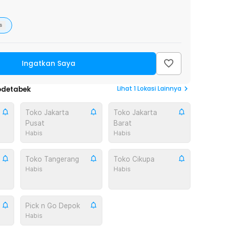
s
Ingatkan Saya
Lihat
1
Lokasi Lainnya
odetabek
Toko Jakarta
Toko Jakarta
Pusat
Barat
Habis
Habis
Toko Tangerang
Toko Cikupa
Habis
Habis
Pick n Go Depok
Habis