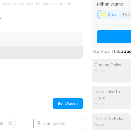
Pilihan Warna:
maka silikon pelindung kaki ini adalah
jauh atau jogging, dan rasakan kenyamanan
Cream
Habi
 kaki secara menyeluruh dan dapat
an saat menggunakan sepatu, sehingga
ecet.
Informasi Stok:
Jab
k hampir semua ukuran kaki. Sangat cocok
Gudang Online
ktivitas harian jadi lebih nyaman.
Habis
:
Toko Jakarta
el Anti Slip - MJ003
Utara
Beri Ulasan
Habis
Pick n Go Bekasi
1
(
0
)
Cari Ulasan
Habis