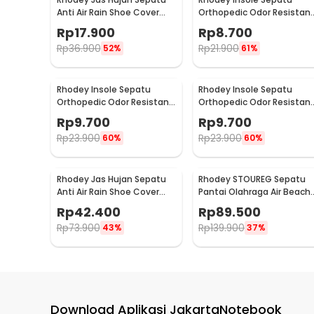
Anti Air Rain Shoe Cover
Orthopedic Odor Resistan
PVC with Zipper XL - F-300
EVA Foam 35 - Y3Y27
Rp
17.900
Rp
8.700
Rp
36.900
Rp
21.900
52%
61%
Rhodey Insole Sepatu
Rhodey Insole Sepatu
Orthopedic Odor Resistant
Orthopedic Odor Resistan
EVA Foam 41 - Y3Y27
EVA Foam 42 - Y3Y27
Rp
9.700
Rp
9.700
Rp
23.900
Rp
23.900
60%
60%
Rhodey Jas Hujan Sepatu
Rhodey STOUREG Sepatu
Anti Air Rain Shoe Cover
Pantai Olahraga Air Beach
PVC Zipper Reflector L - H-
Shoes 42 - 6688
Rp
42.400
Rp
89.500
212
Rp
73.900
Rp
139.900
43%
37%
Download Aplikasi JakartaNotebook