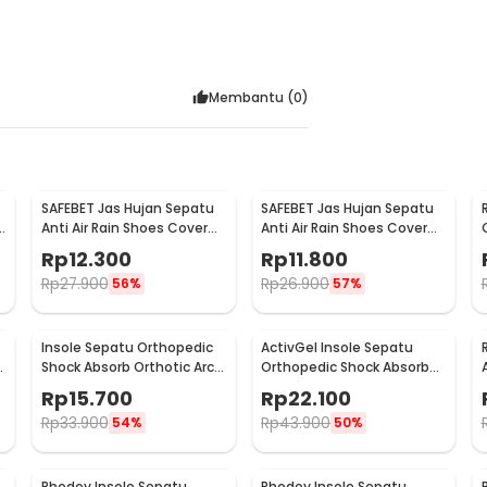
Membantu (
0
)
SAFEBET Jas Hujan Sepatu
SAFEBET Jas Hujan Sepatu
a
Anti Air Rain Shoes Cover
Anti Air Rain Shoes Cover
PVC Non Slip Strap M 37-39
PVC Non Slip Strap XL 42-43
Rp
12.300
Rp
11.800
- H-101
- H-101
Rp
27.900
Rp
26.900
56%
57%
Insole Sepatu Orthopedic
ActivGel Insole Sepatu
h
Shock Absorb Orthotic Arch
Orthopedic Shock Absorb
Gel Foam L - ZYD17
Silicone Gel S
Rp
15.700
Rp
22.100
Rp
33.900
Rp
43.900
54%
50%
Rhodey Insole Sepatu
Rhodey Insole Sepatu