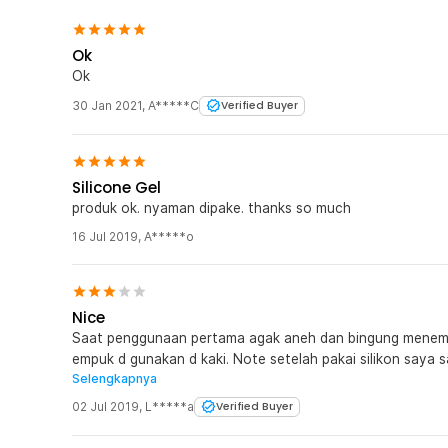
Ok
Ok
30 Jan 2021
,
A*****C
Verified Buyer
Silicone Gel
produk ok. nyaman dipake. thanks so much
16 Jul 2019
,
A*****o
Nice
Saat penggunaan pertama agak aneh dan bingung menempa
empuk d gunakan d kaki. Note setelah pakai silikon saya sarankan pakai kaos kaki lagi, soalnya kalau
Selengkapnya
tidak rasanya jadi aneh dan mudah bergeser
02 Jul 2019
,
L*****a
Verified Buyer