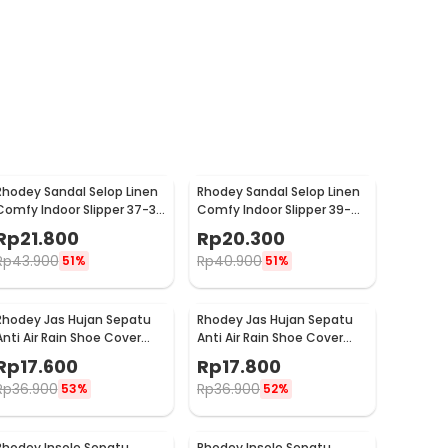
Rhodey Sandal Selop Linen
Rhodey Sandal Selop Linen
Comfy Indoor Slipper 37-38
Comfy Indoor Slipper 39-
- YT22
40 - YT22
Rp
21.800
Rp
20.300
Rp
43.900
Rp
40.900
51%
51%
Rhodey Jas Hujan Sepatu
Rhodey Jas Hujan Sepatu
Anti Air Rain Shoe Cover
Anti Air Rain Shoe Cover
PVC with Zipper M - F-300
PVC with Zipper L - F-300
Rp
17.600
Rp
17.800
Rp
36.900
Rp
36.900
53%
52%
Rhodey Insole Sepatu
Rhodey Insole Sepatu