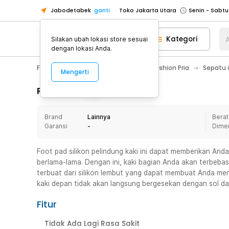
Jabodetabek
ganti
Toko Jakarta Utara
Toko Tangerang
Kategori
A
Silakan ubah lokasi store sesuai
Toko Cikupa
dengan lokasi Anda.
Pick n Go Jakarta Barat
Senin - J
Fashion, Make Up & Beauty Care
Fashion Pria
Sepatu &
Mengerti
Pick n Go Bekasi
Senin - Jumat (08
Pick n Go Depok
Senin - Jumat (08
Rincian Produk
Toko Jakarta Pusat
Senin - Sabtu
Brand
Lainnya
Berat
Toko Jakarta Barat
Senin - Sabtu
Garansi
-
Dime
Toko Jakarta Utara
Toko Tangerang
Foot pad silikon pelindung kaki ini dapat memberikan A
berlama-lama. Dengan ini, kaki bagian Anda akan terbebas 
Toko Cikupa
terbuat dari silikon lembut yang dapat membuat Anda mer
Pick n Go Jakarta Barat
Senin - J
kaki depan tidak akan langsung bergesekan dengan sol da
Pick n Go Bekasi
Senin - Jumat (08
Fitur
Pick n Go Depok
Senin - Jumat (08
Tidak Ada Lagi Rasa Sakit