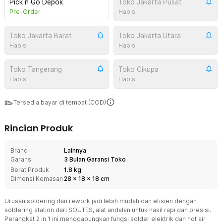
Pick n Go Depok
Toko Jakarta Pusat
Pre-Order
Habis
Toko Jakarta Barat
Toko Jakarta Utara
Habis
Habis
Toko Tangerang
Toko Cikupa
Habis
Habis
Tersedia bayar di tempat (COD)
Rincian Produk
Brand
Lainnya
Garansi
3 Bulan Garansi Toko
Berat Produk
1.8 kg
Dimensi Kemasan
28
x
18
x
18
cm
Urusan soldering dan rework jadi lebih mudah dan efisien dengan
soldering station dari SOUTES, alat andalan untuk hasil rapi dan presisi.
Perangkat 2 in 1 ini menggabungkan fungsi solder elektrik dan hot air