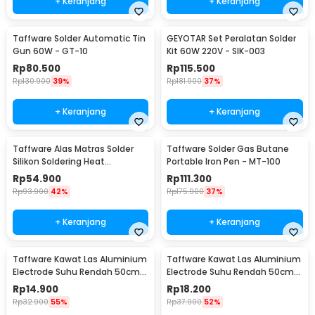
+ Keranjang
+ Keranjang
Taffware Solder Automatic Tin
GEYOTAR Set Peralatan Solder
Gun 60W - GT-10
Kit 60W 220V - SIK-003
Rp
80.500
Rp
115.500
Rp
130.900
39%
Rp
181.900
37%
+ Keranjang
+ Keranjang
Taffware Alas Matras Solder
Taffware Solder Gas Butane
Silikon Soldering Heat
Portable Iron Pen - MT-100
Resistant 450x300mm - S-160
Rp
54.900
Rp
111.300
Rp
93.900
42%
Rp
175.900
37%
+ Keranjang
+ Keranjang
Taffware Kawat Las Aluminium
Taffware Kawat Las Aluminium
Electrode Suhu Rendah 50cm
Electrode Suhu Rendah 50cm
20 PCS 1.6mm - M127271
20 PCS 2.0mm - M127271
Rp
14.900
Rp
18.200
Rp
32.900
55%
Rp
37.900
52%