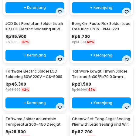
+ Keranjang
+ Keranjang
JCD Set Peralatan Solder Listrik
BongKim Pasta Flux Solder Lead
Kit LCD Electric Soldering 80W
Free 10cc 1 PCS - RMA-223
220V - CS-908S A
Rp
115.900
Rp
5.700
Rp
181.900
37%
Rp
14.900
62%
+ Keranjang
+ Keranjang
Taffware Electric Solder LCD
Taffware Kawat Timah Solder
Soldering 80W 220V - CS-908S
Tin Lead Sn30/Pb70 0.3mm
50g
Rp
46.300
Rp
21.900
Rp
78.900
42%
Rp
40.900
47%
+ Keranjang
+ Keranjang
Taffware Solder Adjustable
Chearw Set Tang Segel Sealing
Temperatur 200-450 Derajat
Plier with Lead Sealing and Wire
Celcius 220V 60W - CS-31 B
- CW01
Rp
29.600
Rp
57.700