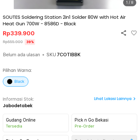
1 / 8
SOUTES Soldering Station 2in1 Solder 80W with Hot Air
Heat Gun 700W - 8586D
-
Black
Rp
339.900
Rp
555.900
39
%
Belum ada ulasan
•
SKU
7COTIBBK
Pilihan Warna:
Black
Lihat
Lokasi Lainnya
Informasi Stok:
Jabodetabek
Gudang Online
Pick n Go Bekasi
Tersedia
Pre-Order