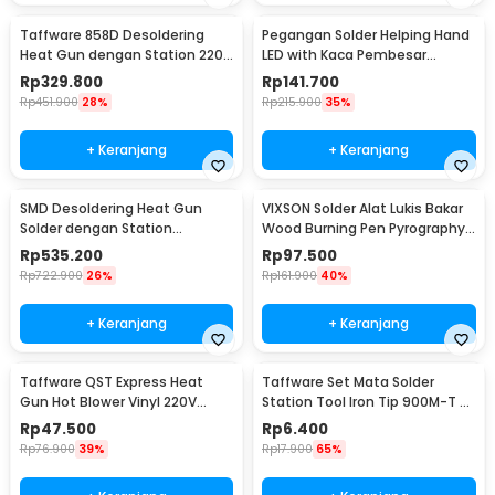
Taffware 858D Desoldering
Pegangan Solder Helping Hand
Heat Gun dengan Station 220V
LED with Kaca Pembesar
750W
Magnifier 3X/4.5X - TH-7023
Rp
329.800
Rp
141.700
Rp
451.900
28%
Rp
215.900
35%
+ Keranjang
+ Keranjang
SMD Desoldering Heat Gun
VIXSON Solder Alat Lukis Bakar
Solder dengan Station
Wood Burning Pen Pyrography
220V/700W - KS8586
60W 36 Set - CS-31 D
Rp
535.200
Rp
97.500
Rp
722.900
26%
Rp
161.900
40%
+ Keranjang
+ Keranjang
Taffware QST Express Heat
Taffware Set Mata Solder
Gun Hot Blower Vinyl 220V
Station Tool Iron Tip 900M-T 5
300W - QST-220
PCS - BI5044
Rp
47.500
Rp
6.400
Rp
76.900
39%
Rp
17.900
65%