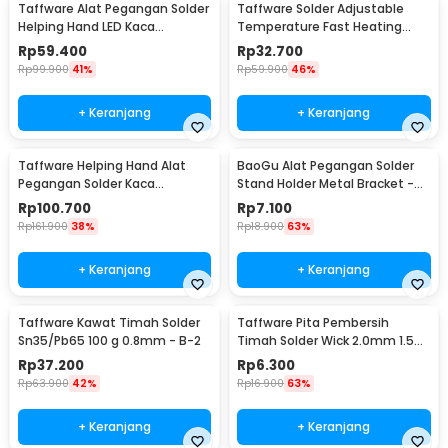
Taffware Alat Pegangan Solder
Taffware Solder Adjustable
Helping Hand LED Kaca
Temperature Fast Heating
Pembesar 3.5X - TE-801
60W with 5 Tips - CS-31 A
Rp
59.400
Rp
32.700
Rp
99.900
41%
Rp
59.900
46%
+ Keranjang
+ Keranjang
Taffware Helping Hand Alat
BaoGu Alat Pegangan Solder
Pegangan Solder Kaca
Stand Holder Metal Bracket -
Pembesar LED - MG16129-C
DBL-X10
Rp
100.700
Rp
7.100
Rp
161.900
38%
Rp
18.900
63%
+ Keranjang
+ Keranjang
Taffware Kawat Timah Solder
Taffware Pita Pembersih
Sn35/Pb65 100 g 0.8mm - B-2
Timah Solder Wick 2.0mm 1.5M
- CP-2015
Rp
37.200
Rp
6.300
Rp
63.900
42%
Rp
16.900
63%
+ Keranjang
+ Keranjang