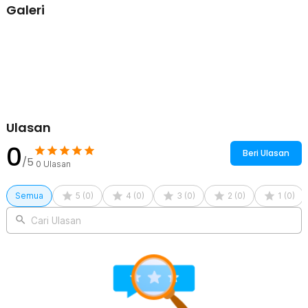
Galeri
Ulasan
0
Beri Ulasan
/5
0
Ulasan
Semua
5
(
0
)
4
(
0
)
3
(
0
)
2
(
0
)
1
(
0
)
Cari Ulasan