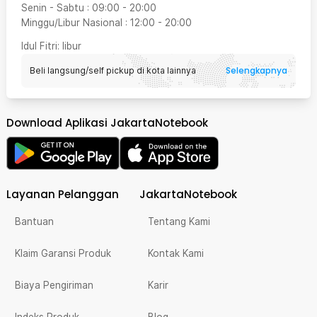
Senin - Sabtu
:
09:00
-
20:00
Minggu/Libur Nasional
:
12:00
-
20:00
Idul Fitri
: libur
Selengkapnya
Beli langsung/self pickup di kota lainnya
Download Aplikasi JakartaNotebook
Layanan Pelanggan
JakartaNotebook
Bantuan
Tentang Kami
Klaim Garansi Produk
Kontak Kami
Biaya Pengiriman
Karir