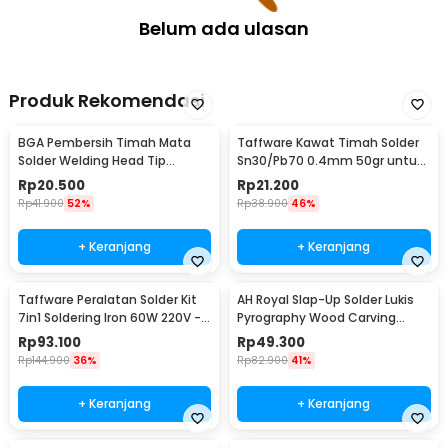
Belum ada ulasan
Produk Rekomendasi
BGA Pembersih Timah Mata
Taffware Kawat Timah Solder
Solder Welding Head Tip
Sn30/Pb70 0.4mm 50gr untuk
Cleaning
PCB Elektronik 0.4mm
Rp
20.500
Rp
21.200
Rp
41.900
52%
Rp
38.900
46%
+ Keranjang
+ Keranjang
Taffware Peralatan Solder Kit
AH Royal Slap-Up Solder Lukis
7in1 Soldering Iron 60W 220V -
Pyrography Wood Carving
CS-31 E
Soldering Iron - PAC904
Rp
93.100
Rp
49.300
Rp
144.900
36%
Rp
82.900
41%
+ Keranjang
+ Keranjang