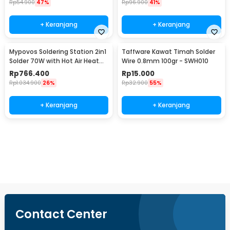
Rp
54.900
47%
Rp
96.900
41%
+ Keranjang
+ Keranjang
Mypovos Soldering Station 2in1
Taffware Kawat Timah Solder
Solder 70W with Hot Air Heat
Wire 0.8mm 100gr - SWH010
Gun 750W - 8582D
Rp
766.400
Rp
15.000
Rp
1.034.900
26%
Rp
32.900
55%
+ Keranjang
+ Keranjang
Beli Sekarang
Contact Center