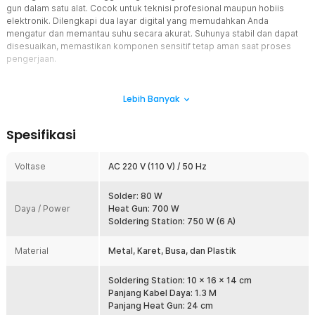
gun dalam satu alat. Cocok untuk teknisi profesional maupun hobiis
elektronik. Dilengkapi dua layar digital yang memudahkan Anda
mengatur dan memantau suhu secara akurat. Suhunya stabil dan dapat
disesuaikan, memastikan komponen sensitif tetap aman saat proses
pengerjaan.
Fitur
Lebih Banyak
Soldering dan Hot Air Gun
Satu alat ini bisa digunakan untuk menyolder sekaligus melepas
Spesifikasi
komponen SMD atau papan circuit PCB dengan presisi tinggi. Tak
perlu repot beli dua perangkat terpisah, cukup satu stasiun ini untuk
menangani berbagai pekerjaan rework elektronik. Praktis dan
Voltase
AC 220 V (110 V) / 50 Hz
efisien, cocok untuk kerja cepat dan hemat ruang kerja.
Perpindahan antara solder dan hot air gun juga sangat mudah,
Solder: 80 W
sehingga proses kerja jadi lebih lancar tanpa gangguan. Cocok
Daya / Power
Heat Gun: 700 W
untuk Anda yang ingin meningkatkan produktivitas tanpa
Soldering Station: 750 W (6 A)
mengorbankan akurasi.
Dual Digital Display
Material
Metal, Karet, Busa, dan Plastik
Pantau suhu solder dan hot air gun secara real-time melalui dua
layar digital yang jernih dan responsif. Suhu yang akurat
Soldering Station: 10 x 16 x 14 cm
memberikan hasil kerja yang rapi tanpa merusak komponen. Anda
Panjang Kabel Daya: 1.3 M
punya kendali penuh atas tiap detail dalam proses soldering.
Panjang Heat Gun: 24 cm