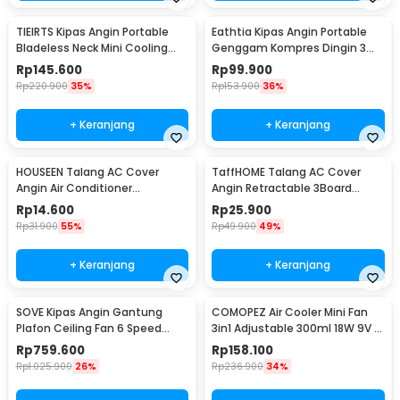
TIEIRTS Kipas Angin Portable
Eathtia Kipas Angin Portable
Bladeless Neck Mini Cooling
Genggam Kompres Dingin 3
Fan 5000mAh - H12
Speed 2200mAh - WX-622
Rp
145.600
Rp
99.900
Rp
220.900
35%
Rp
153.900
36%
+ Keranjang
+ Keranjang
HOUSEEN Talang AC Cover
TaffHOME Talang AC Cover
Angin Air Conditioner
Angin Retractable 3Board
Windshield Deflector - YH-JJ-
Windshield Deflector - HZ74
Rp
14.600
Rp
25.900
80
Rp
31.900
55%
Rp
49.900
49%
+ Keranjang
+ Keranjang
SOVE Kipas Angin Gantung
COMOPEZ Air Cooler Mini Fan
Plafon Ceiling Fan 6 Speed
3in1 Adjustable 300ml 18W 9V -
Reversible 52 Inch - FS2007
YY-01
Rp
759.600
Rp
158.100
Rp
1.025.900
26%
Rp
236.900
34%