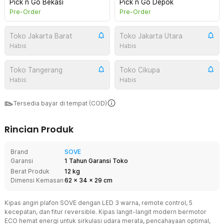
Pick n Go Bekasi
Pick n Go Depok
Pre-Order
Pre-Order
Toko Jakarta Barat
Toko Jakarta Utara
Habis
Habis
Toko Tangerang
Toko Cikupa
Habis
Habis
Tersedia bayar di tempat (COD)
Rincian Produk
Brand
SOVE
Garansi
1 Tahun Garansi Toko
Berat Produk
12 kg
Dimensi Kemasan
62
x
34
x
29
cm
Kipas angin plafon SOVE dengan LED 3 warna, remote control, 5
kecepatan, dan fitur reversible. Kipas langit-langit modern bermotor
ECO hemat energi untuk sirkulasi udara merata, pencahayaan optimal,