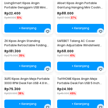
LivingSmart Kipas Angin
Alloet Kipas Angin Portable
Portable Genggam USB Mini
Gantung Hanging Mini Cooling
Cooling Fan 1200mAh - SS-2
Fan 1800mAh - DQ203
Rp
22.400
Rp
88.000
Rp
44.900
51%
Rp
137.900
37%
+ Keranjang
+ Keranjang
ZK Kipas Angin Standing
SAFEBET Talang AC Cover
Portable Retractable Folding
Angin Adjustable Windshield
Fan 7200mAh - ZK-20321
Deflector 56x18cm - GB001
Rp
181.300
Rp
58.000
Rp
275.900
35%
Rp
97.900
41%
+ Keranjang
+ Keranjang
3LIFE Kipas Angin Meja Portable
TaffHOME Kipas Angin Meja
3000 RPM Desk Fan USB 4.8 Inch
Portable Desk Fan USB 5 Inch
5W - 312
2.5W - YZ-007
Rp
75.300
Rp
24.100
Rp
120.900
38%
Rp
46.900
49%
+ Keranjang
+ Keranjang