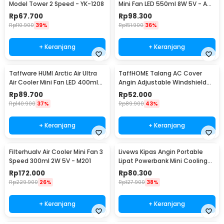
Model Tower 2 Speed - YK-1208
Mini Fan LED 550ml 8W 5V - AA-
MC4
Rp
67.700
Rp
98.300
Rp
110.900
39%
Rp
151.900
36%
+ Keranjang
+ Keranjang
Taffware HUMI Arctic Air Ultra
TaffHOME Talang AC Cover
Air Cooler Mini Fan LED 400ml
Angin Adjustable Windshield
8W 5V - K-F009
Deflector - WB588
Rp
89.700
Rp
52.000
Rp
140.900
37%
Rp
89.900
43%
+ Keranjang
+ Keranjang
Filterhualv Air Cooler Mini Fan 3
Livews Kipas Angin Portable
Speed 300ml 2W 5V - M201
Lipat Powerbank Mini Cooling
Fan 3000mAh - F3
Rp
172.000
Rp
80.300
Rp
229.900
26%
Rp
127.900
38%
+ Keranjang
+ Keranjang