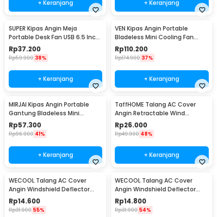
+ Keranjang
+ Keranjang
SUPER Kipas Angin Meja
VEN Kipas Angin Portable
Portable Desk Fan USB 6.5 Inch
Bladeless Mini Cooling Fan
4.5W - A8
Power Bank 3000mAh - 348
Rp
37.200
Rp
110.200
Rp
59.900
38%
Rp
174.900
37%
+ Keranjang
+ Keranjang
MIRJAI Kipas Angin Portable
TaffHOME Talang AC Cover
Gantung Bladeless Mini
Angin Retractable Wind
Cooling Fan 1200mAh - 6171
Deflector - W92
Rp
57.300
Rp
26.000
Rp
96.900
41%
Rp
49.900
48%
+ Keranjang
+ Keranjang
WECOOL Talang AC Cover
WECOOL Talang AC Cover
Angin Windshield Deflector
Angin Windshield Deflector
Cute Design Ski Animal - WL90
Cute Design Winter Ice World -
Rp
14.600
Rp
14.800
WL90
Rp
31.900
55%
Rp
31.900
54%