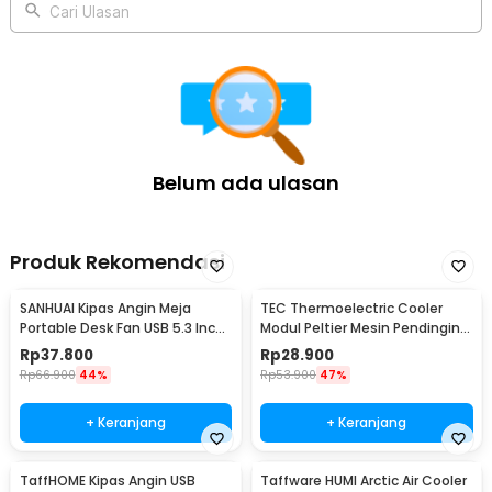
Cari Ulasan
Belum ada ulasan
Produk Rekomendasi
SANHUAI Kipas Angin Meja
TEC Thermoelectric Cooler
Portable Desk Fan USB 5.3 Inch
Modul Peltier Mesin Pendingin
2.5W - A18
92W 12V - TEC1-12706
Rp
37.800
Rp
28.900
Rp
66.900
44%
Rp
53.900
47%
+ Keranjang
+ Keranjang
TaffHOME Kipas Angin USB
Taffware HUMI Arctic Air Cooler