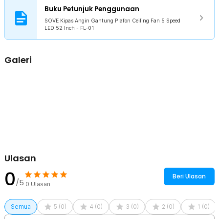
dekoratif yang mempercantik ruangan.
Buku Petunjuk Penggunaan
SOVE Kipas Angin Gantung Plafon Ceiling Fan 5 Speed
Kelengkapan Produk
LED 52 Inch - FL-01
Rincian yang Anda dapatkan untuk pembelian produk ini:
1 x Fan Body
Galeri
1 x Ring LED Tri Color
1 x LED Driver
1 x Cover Lampu
1 x Hanger
5 x Bilah Kipas
5 x Leaf Frame
1 x Glass Shade
1 x Splice Closure
1 x Downrod 20 cm
1 x Downrod 10 cm
1 x Remot Kontrol
1 x Set Baut
Ulasan
1 x Panduan Penggunaan
0
Beri Ulasan
/5
0
Ulasan
Semua
5
(
0
)
4
(
0
)
3
(
0
)
2
(
0
)
1
(
0
)