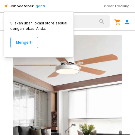
Jabodetabek
ganti
Order Tracking
Alat Kopi
Silakan ubah lokasi store sesuai
dengan lokasi Anda.
Mengerti