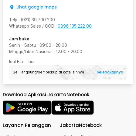
Lihat google maps
Telp
:
(021) 39 700 200
Whatsapp Sales / COD
:
0896 135 222 00
Jam buka:
Senin - Sabtu
:
09:00
-
20:00
Minggu/Libur Nasional
:
12:00
-
20:00
Idul Fitri
: libur
Selengkapnya
Beli langsung/self pickup di kota lainnya
Download Aplikasi JakartaNotebook
Layanan Pelanggan
JakartaNotebook