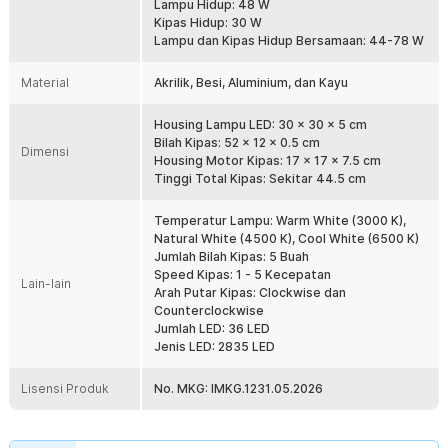
sedangkan mode reverse membantu mendistribusikan udara
Lampu Hidup: 48 W
secara lebih merata. Fitur ini menjadikan kipas angin plafon ideal
Kipas Hidup: 30 W
digunakan sepanjang tahun.
Lampu dan Kipas Hidup Bersamaan: 44-78 W
Lampu LED 3 Warna
Material
Akrilik, Besi, Aluminium, dan Kayu
Selain sebagai kipas angin plafon , produk ini juga berfungsi
sebagai lampu utama dengan tiga pilihan warna cahaya. Anda dapat
memilih Warm White 3000 K, Natural White 4500 K, atau Cool White
Housing Lampu LED: 30 x 30 x 5 cm
6500 K sesuai suasana dan aktivitas. Kombinasi kipas plafon LED
Bilah Kipas: 52 x 12 x 0.5 cm
Dimensi
dan lampu dalam satu perangkat membuat instalasi lebih praktis
Housing Motor Kipas: 17 x 17 x 7.5 cm
dan hemat ruang.
Tinggi Total Kipas: Sekitar 44.5 cm
Kontrol Jarak Jauh Praktis
Temperatur Lampu: Warm White (3000 K),
Semua fungsi dapat dioperasikan dengan mudah menggunakan
Natural White (4500 K), Cool White (6500 K)
remote control yang disertakan. Anda dapat mengatur kecepatan
Jumlah Bilah Kipas: 5 Buah
kipas, mengubah warna lampu LED, mengaktifkan fitur reversible,
Speed Kipas: 1 - 5 Kecepatan
serta mengontrol berbagai mode tanpa harus berpindah dari
Lain-lain
Arah Putar Kipas: Clockwise dan
tempat duduk. Pengoperasian lebih nyaman untuk penggunaan
Counterclockwise
sehari-hari
Jumlah LED: 36 LED
Desain Elegan dan Material Premium
Jenis LED: 2835 LED
Menggunakan kombinasi material aluminium, akrilik, besi, dan kayu
berkualitas untuk menghasilkan tampilan yang elegan sekaligus
Lisensi Produk
No. MKG: IMKG.1231.05.2026
kokoh. Desain minimalis modern membuat kipas angin plafon ini
cocok dipadukan dengan berbagai konsep interior. Selain
berfungsi sebagai kipas angin plafon , produk juga menjadi elemen