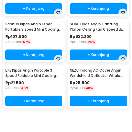
+ Keranjang
+ Keranjang
Sanhuo Kipas Angin Leher
SOVE Kipas Angin Gantung
Portable 3 Speed Mini Cooling
Plafon Ceiling Fan 6 Speed LED
Fan 1800mAh - 350
52 Inch - FS2008
Rp
107.900
Rp
832.200
Rp
248.000
57%
Rp
1.123.900
26%
+ Keranjang
+ Keranjang
LIFE Kipas Angin Portable 3
NEZU Talang AC Cover Angin
Speed Foldable Mini Cooling
Windshield Deflector Whale
Fan 800mAh - Y8
Pattern - N9S
Rp
21.500
Rp
26.800
Rp
38.900
45%
Rp
50.900
48%
+ Keranjang
+ Keranjang
Beli Sekarang