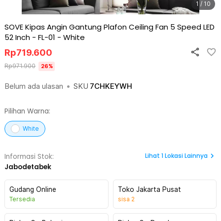
1 / 10
SOVE Kipas Angin Gantung Plafon Ceiling Fan 5 Speed LED
52 Inch - FL-01
-
White
Rp
719.600
Rp
971.900
26
%
Belum ada ulasan
•
SKU
7CHKEYWH
Pilihan Warna:
White
Lihat
1
Lokasi Lainnya
Informasi Stok:
Jabodetabek
Gudang Online
Toko Jakarta Pusat
Tersedia
sisa
2