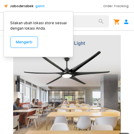
Jabodetabek
ganti
Order Tracking
Alat Kopi
Silakan ubah lokasi store sesuai
dengan lokasi Anda.
Mengerti