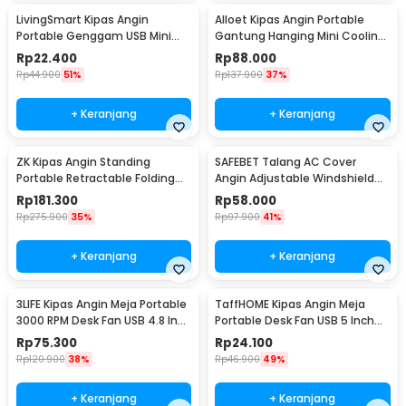
LivingSmart Kipas Angin
Alloet Kipas Angin Portable
Portable Genggam USB Mini
Gantung Hanging Mini Cooling
Cooling Fan 1200mAh - SS-2
Fan 1800mAh - DQ203
Rp
22.400
Rp
88.000
Rp
44.900
51%
Rp
137.900
37%
+ Keranjang
+ Keranjang
ZK Kipas Angin Standing
SAFEBET Talang AC Cover
Portable Retractable Folding
Angin Adjustable Windshield
Fan 7200mAh - ZK-20321
Deflector 56x18cm - GB001
Rp
181.300
Rp
58.000
Rp
275.900
35%
Rp
97.900
41%
+ Keranjang
+ Keranjang
3LIFE Kipas Angin Meja Portable
TaffHOME Kipas Angin Meja
3000 RPM Desk Fan USB 4.8 Inch
Portable Desk Fan USB 5 Inch
5W - 312
2.5W - YZ-007
Rp
75.300
Rp
24.100
Rp
120.900
38%
Rp
46.900
49%
+ Keranjang
+ Keranjang