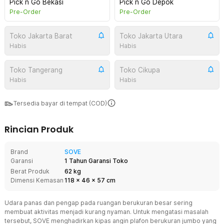
Pick n Go Bekasi
Pick n Go Depok
Pre-Order
Pre-Order
Toko Jakarta Barat
Toko Jakarta Utara
Habis
Habis
Toko Tangerang
Toko Cikupa
Habis
Habis
Tersedia bayar di tempat (COD)
Rincian Produk
Brand
SOVE
Garansi
1 Tahun Garansi Toko
Berat Produk
62 kg
Dimensi Kemasan
118
x
46
x
57
cm
Udara panas dan pengap pada ruangan berukuran besar sering
membuat aktivitas menjadi kurang nyaman. Untuk mengatasi masalah
tersebut, SOVE menghadirkan kipas angin plafon berukuran jumbo yang