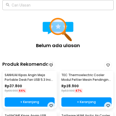
Cari Ulasan
Belum ada ulasan
Produk Rekomendasi
SANHUAI Kipas Angin Meja
TEC Thermoelectric Cooler
Portable Desk Fan USB 5.3 Inch
Modul Peltier Mesin Pendingin
2.5W - A18
92W 12V - TEC1-12706
Rp
37.800
Rp
28.900
Rp
66.900
44%
Rp
53.900
47%
+ Keranjang
+ Keranjang
TaffHOME Kipas Angin USB
Taffware HUMI Arctic Air Cooler