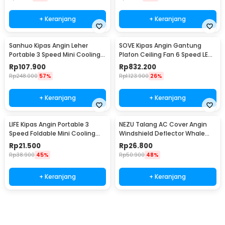
+ Keranjang
+ Keranjang
Sanhuo Kipas Angin Leher
SOVE Kipas Angin Gantung
Portable 3 Speed Mini Cooling
Plafon Ceiling Fan 6 Speed LED
Fan 1800mAh - 350
52 Inch - FS2008
Rp
107.900
Rp
832.200
Rp
248.000
57%
Rp
1.123.900
26%
+ Keranjang
+ Keranjang
LIFE Kipas Angin Portable 3
NEZU Talang AC Cover Angin
Speed Foldable Mini Cooling
Windshield Deflector Whale
Fan 800mAh - Y8
Pattern - N9S
Rp
21.500
Rp
26.800
Rp
38.900
45%
Rp
50.900
48%
+ Keranjang
+ Keranjang
Beli Sekarang