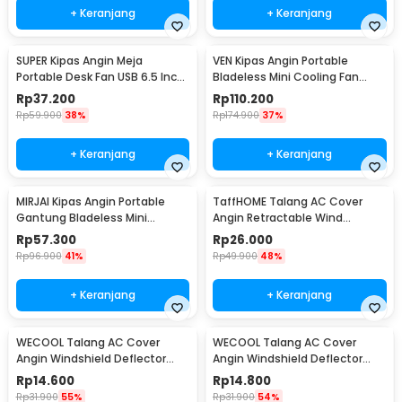
+ Keranjang
+ Keranjang
SUPER Kipas Angin Meja
VEN Kipas Angin Portable
Portable Desk Fan USB 6.5 Inch
Bladeless Mini Cooling Fan
4.5W - A8
Power Bank 3000mAh - 348
Rp
37.200
Rp
110.200
Rp
59.900
38%
Rp
174.900
37%
+ Keranjang
+ Keranjang
MIRJAI Kipas Angin Portable
TaffHOME Talang AC Cover
Gantung Bladeless Mini
Angin Retractable Wind
Cooling Fan 1200mAh - 6171
Deflector - W92
Rp
57.300
Rp
26.000
Rp
96.900
41%
Rp
49.900
48%
+ Keranjang
+ Keranjang
WECOOL Talang AC Cover
WECOOL Talang AC Cover
Angin Windshield Deflector
Angin Windshield Deflector
Cute Design Ski Animal - WL90
Cute Design Winter Ice World -
Rp
14.600
Rp
14.800
WL90
Rp
31.900
55%
Rp
31.900
54%