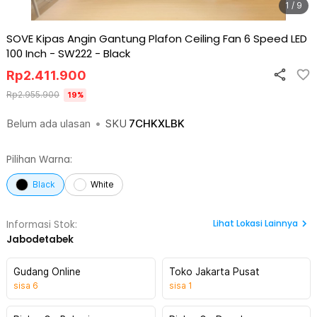
1 / 9
SOVE Kipas Angin Gantung Plafon Ceiling Fan 6 Speed LED
100 Inch - SW222
-
Black
Rp
2.411.900
Rp
2.955.900
19
%
Belum ada ulasan
•
SKU
7CHKXLBK
Pilihan Warna:
Black
White
Lihat
Lokasi Lainnya
Informasi Stok:
Jabodetabek
Gudang Online
Toko Jakarta Pusat
sisa
6
sisa
1