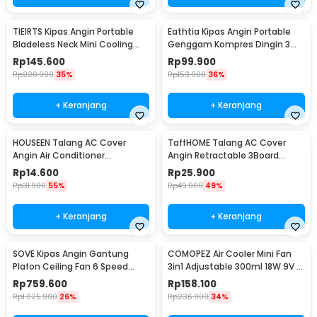
TIEIRTS Kipas Angin Portable
Eathtia Kipas Angin Portable
Bladeless Neck Mini Cooling
Genggam Kompres Dingin 3
Fan 5000mAh - H12
Speed 2200mAh - WX-622
Rp
145.600
Rp
99.900
Rp
220.900
35%
Rp
153.900
36%
+ Keranjang
+ Keranjang
HOUSEEN Talang AC Cover
TaffHOME Talang AC Cover
Angin Air Conditioner
Angin Retractable 3Board
Windshield Deflector - YH-JJ-
Windshield Deflector - HZ74
Rp
14.600
Rp
25.900
80
Rp
31.900
55%
Rp
49.900
49%
+ Keranjang
+ Keranjang
SOVE Kipas Angin Gantung
COMOPEZ Air Cooler Mini Fan
Plafon Ceiling Fan 6 Speed
3in1 Adjustable 300ml 18W 9V -
Reversible 52 Inch - FS2007
YY-01
Rp
759.600
Rp
158.100
Rp
1.025.900
26%
Rp
236.900
34%