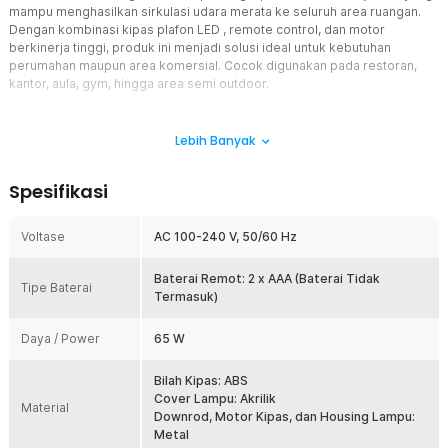
mampu menghasilkan sirkulasi udara merata ke seluruh area ruangan.
Dengan kombinasi kipas plafon LED , remote control, dan motor
berkinerja tinggi, produk ini menjadi solusi ideal untuk kebutuhan
perumahan maupun area komersial. Cocok digunakan pada restoran,
kantor, aula, gym, hingga area semi outdoor.
Fitur
Lebih Banyak
Diameter Jumbo 100 Inch dengan 6 Bilah
Dilengkapi 6 bar berukuran besar dengan bentang hingga 100 Inch
Spesifikasi
yang mampu mendistribusikan udara secara merata ke seluruh
ruangan. Ukuran jumbo membuat kipas plafon ini sangat efektif
digunakan pada area luas dibandingkan kipas standar. Hasilnya,
Voltase
AC 100-240 V, 50/60 Hz
ruangan terasa lebih sejuk dengan aliran udara yang konsisten.
Motor Bertenaga dan Senyap
Baterai Remot: 2 x AAA (Baterai Tidak
Tipe Baterai
Menggunakan motor berkualitas tinggi yang mampu menghasilkan
Termasuk)
hembusan angin kuat tanpa suara berisik. Teknologi motor modern
membantu menjaga kenyamanan saat bekerja, belajar, beristirahat,
Daya / Power
65 W
maupun menerima tamu. Performa yang stabil juga mendukung
penggunaan jangka panjang secara optimal.
Bilah Kipas: ABS
6 Tingkat Kecepatan Angin
Cover Lampu: Akrilik
Material
Atur intensitas hembusan angin sesuai kebutuhan melalui 6 pilihan
Downrod, Motor Kipas, dan Housing Lampu:
kecepatan yang tersedia. Level rendah cocok digunakan saat
Metal