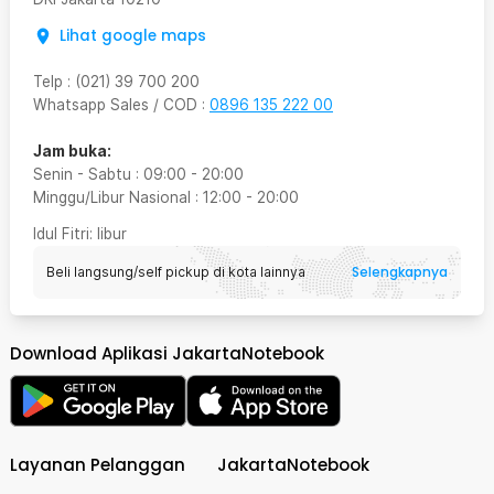
Lihat google maps
Telp
:
(021) 39 700 200
Whatsapp Sales / COD
:
0896 135 222 00
Jam buka:
Senin - Sabtu
:
09:00
-
20:00
Minggu/Libur Nasional
:
12:00
-
20:00
Idul Fitri
: libur
Selengkapnya
Beli langsung/self pickup di kota lainnya
Download Aplikasi JakartaNotebook
Layanan Pelanggan
JakartaNotebook