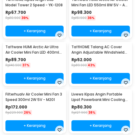
Model Tower 2 Speed - YK-1208
Mini Fan LED 550ml 8W 5V - AA-
MC4
Rp
67.700
Rp
98.300
Rp
110.900
39%
Rp
151.900
36%
+ Keranjang
+ Keranjang
Taffware HUMI Arctic Air Ultra
TaffHOME Talang AC Cover
Air Cooler Mini Fan LED 400ml
Angin Adjustable Windshield
8W 5V - K-F009
Deflector - WB588
Rp
89.700
Rp
52.000
Rp
140.900
37%
Rp
89.900
43%
+ Keranjang
+ Keranjang
Filterhualv Air Cooler Mini Fan 3
Livews Kipas Angin Portable
Speed 300ml 2W 5V - M201
Lipat Powerbank Mini Cooling
Fan 3000mAh - F3
Rp
172.000
Rp
80.300
Rp
229.900
26%
Rp
127.900
38%
+ Keranjang
+ Keranjang