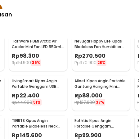
asan
Taffware HUMI Arctic Air
NeSugar Happy Life Kipas
Cooler Mini Fan LED 550ml
Bladeless Fan Humidifier
8W 5V - AA-MC4
Mist LED - R011
Rp
98.300
Rp
270.500
Rp
151.900
Rp
370.900
36%
28%
e
LivingSmart Kipas Angin
Alloet Kipas Angin Portable
Portable Genggam USB
Gantung Hanging Mini
Mini Cooling Fan 1200mAh -
Cooling Fan 1800mAh -
Rp
22.400
Rp
88.000
SS-2
DQ203
Rp
44.900
Rp
137.900
51%
37%
TIEIRTS Kipas Angin
Eathtia Kipas Angin
B
Portable Bladeless Neck
Portable Genggam
Mini Cooling Fan 5000mAh
Kompres Dingin 3 Speed
Rp
145.600
Rp
99.900
- H12
2200mAh - WX-622