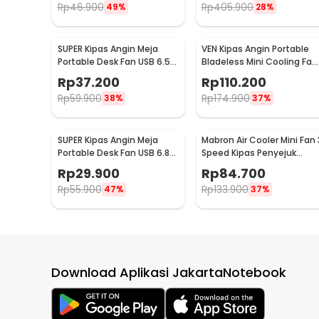
Rp
46.900
Rp
405.900
49%
28%
SUPER Kipas Angin Meja
VEN Kipas Angin Portable
Portable Desk Fan USB 6.5
Bladeless Mini Cooling Fan
Inch 4.5W - A8
Power Bank 3000mAh - 34
Rp
37.200
Rp
110.200
Rp
59.900
Rp
174.900
38%
37%
SUPER Kipas Angin Meja
Mabron Air Cooler Mini Fan 
Portable Desk Fan USB 6.8
Speed Kipas Penyejuk
Inch 3W - M9
Ruangan 600ml 10W 5V -
Rp
29.900
Rp
84.700
MB-60
Rp
55.900
Rp
133.900
47%
37%
Download Aplikasi JakartaNotebook