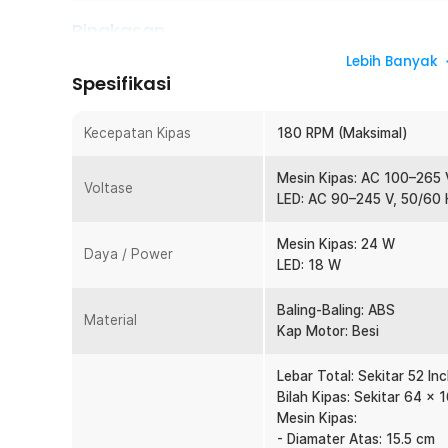
Ringkasan
Ruangan yang terasa panas dan pengap dapat mengurang
Lebih Banyak
Spesifikasi
beraktivitas. Kipas angin plafon SOVE hadir sebagai solu
kipas angin plafon , lampu LED, dan kontrol jarak jauh d
52 Inch dan desain modern minimalis, kipas plafon LED in
Kecepatan Kipas
180 RPM (Maksimal)
nyaman sekaligus mempercantik interior rumah.
Mesin Kipas: AC 100–265 
Fitur
Voltase
LED: AC 90–245 V, 50/60 
Udara Sejuk dan Merata ke Seluruh Ruangan
Mesin Kipas: 24 W
Kipas angin plafon ini dirancang dengan tiga bilah angi
Daya / Power
LED: 18 W
udara yang lebih luas dan merata. Sirkulasi udara ya
di setiap sudut ruangan tanpa titik panas yang mengg
ruang keluarga, kamar tidur, hingga ruang makan.
Baling-Baling: ABS
Material
Kap Motor: Besi
Lampu LED 3 Warna
Selain sebagai kipas langit-langit , produk ini juga ber
Lebar Total: Sekitar 52 Inc
menghemat energi. Lampu LED mendukung tiga pilihan 
Bilah Kipas: Sekitar 64 x 
Natural White 4000 K, dan Cool White 6500 K. Anda 
Mesin Kipas:
sesuai kebutuhan, mulai dari santai hingga produktif.
- Diamater Atas: 15.5 cm