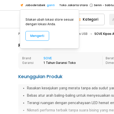
Jabodetabek
ganti
Toko Jakarta Utara
Toko Tangerang
Kategori
A
Silakan ubah lokasi store sesuai
Toko Cikupa
dengan lokasi Anda.
Pick n Go Jakarta Barat
Senin - J
PC & Laptop
Aksesoris USB
Kipas USB
SOVE Kipas A
Mengerti
Pick n Go Bekasi
Senin - Jumat (08
Pick n Go Depok
Senin - Jumat (08
Rincian Produk
Toko Jakarta Pusat
Senin - Sabtu
Brand
SOVE
Berat
Toko Jakarta Barat
Senin - Sabtu
Garansi
1 Tahun Garansi Toko
Dime
Toko Jakarta Utara
Toko Tangerang
Keunggulan Produk
Toko Cikupa
Rasakan kesejukan yang merata tanpa ada sudut yan
Pick n Go Jakarta Barat
Senin - J
Bebas atur arah baling-baling untuk menyesuaikan s
Pick n Go Bekasi
Senin - Jumat (08
Terangi ruangan dengan pencahayaan LED hemat ene
Pick n Go Depok
Senin - Jumat (08
Nikmati performa terbaik tanpa suara bising yang m