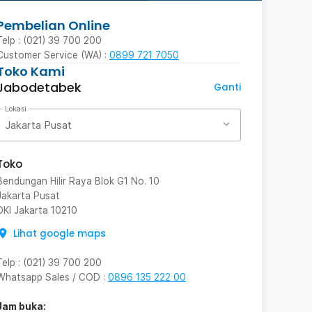
Pembelian Online
Telp : (021) 39 700 200
Customer Service (WA) :
0899 721 7050
Toko Kami
Jabodetabek
Ganti
Lokasi
Jakarta Pusat
Toko
Bendungan Hilir Raya Blok G1 No. 10
Jakarta Pusat
DKI Jakarta
10210
Lihat google maps
Telp
:
(021) 39 700 200
Whatsapp Sales / COD
:
0896 135 222 00
Jam buka: