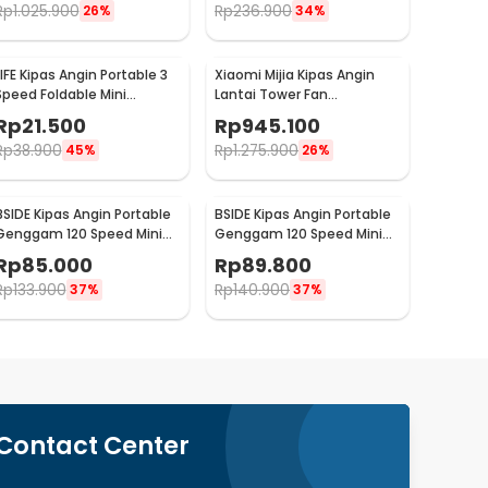
Rp
1.025.900
Rp
236.900
26%
34%
LIFE Kipas Angin Portable 3
Xiaomi Mijia Kipas Angin
Speed Foldable Mini
Lantai Tower Fan
Cooling Fan 800mAh - Y8
Adjustable Smart App -
Rp
21.500
Rp
945.100
BPTS02DM
Rp
38.900
Rp
1.275.900
45%
26%
BSIDE Kipas Angin Portable
BSIDE Kipas Angin Portable
Genggam 120 Speed Mini
Genggam 120 Speed Mini
Cooling Fan 2000mAh - M6
Cooling Fan 2000mAh - M8
Rp
85.000
Rp
89.800
Rp
133.900
Rp
140.900
37%
37%
Contact Center