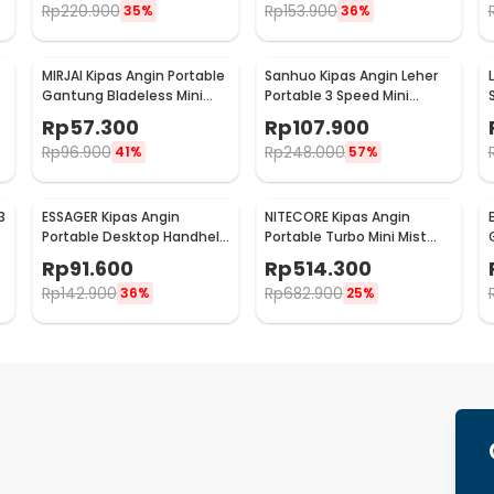
Rp
220.900
Rp
153.900
35%
36%
MIRJAI Kipas Angin Portable
Sanhuo Kipas Angin Leher
Gantung Bladeless Mini
Portable 3 Speed Mini
8
Cooling Fan 1200mAh - 6171
Cooling Fan 1800mAh - 350
Rp
57.300
Rp
107.900
Rp
96.900
Rp
248.000
41%
57%
3
ESSAGER Kipas Angin
NITECORE Kipas Angin
Portable Desktop Handheld
Portable Turbo Mini Mist
Mini Cooling Fan 1200mAh -
Cooling Fan 3500 mAh -
Rp
91.600
Rp
514.300
F-055
izzCool 30
Rp
142.900
Rp
682.900
36%
25%