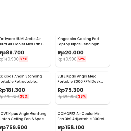
Taffware HUMI Arctic Air
Kingcooler Cooling Pad
Ultra Air Cooler Mini Fan LED
Laptop Kipas Pendingin
400ml 8W 5V - K-F009
Lipat 2 Fan 14 Inch - 818
Rp
89.700
Rp
20.000
Rp
140.900
Rp
40.900
37%
52%
ZK Kipas Angin Standing
3LIFE Kipas Angin Meja
Portable Retractable
Portable 3000 RPM Desk
Folding Fan 7200mAh - ZK-
Fan USB 4.8 Inch 5W - 312
Rp
181.300
Rp
75.300
20321
Rp
275.900
Rp
120.900
35%
38%
SOVE Kipas Angin Gantung
COMOPEZ Air Cooler Mini
Plafon Ceiling Fan 6 Speed
Fan 3in1 Adjustable 300ml
Reversible 52 Inch - FS2007
18W 9V - YY-01
Rp
759.600
Rp
158.100