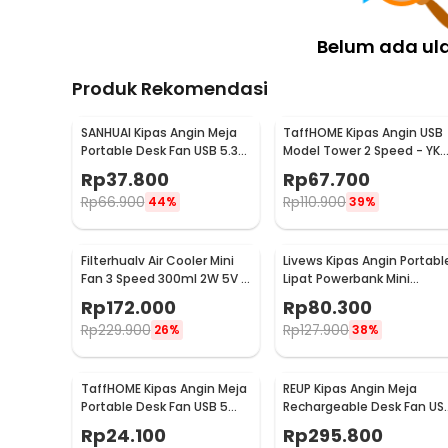
1 x Panduan Penggunaan
Belum ada ul
Produk Rekomendasi
SANHUAI Kipas Angin Meja
TaffHOME Kipas Angin USB
Portable Desk Fan USB 5.3
Model Tower 2 Speed - YK-
Inch 2.5W - A18
1208
Rp
37.800
Rp
67.700
Rp
66.900
Rp
110.900
44%
39%
Filterhualv Air Cooler Mini
Livews Kipas Angin Portabl
Fan 3 Speed 300ml 2W 5V -
Lipat Powerbank Mini
M201
Cooling Fan 3000mAh - F3
Rp
172.000
Rp
80.300
Rp
229.900
Rp
127.900
26%
38%
TaffHOME Kipas Angin Meja
REUP Kipas Angin Meja
Portable Desk Fan USB 5
Rechargeable Desk Fan US
Inch 2.5W - YZ-007
7 Inch 10000mAh - DQ212
Rp
24.100
Rp
295.800