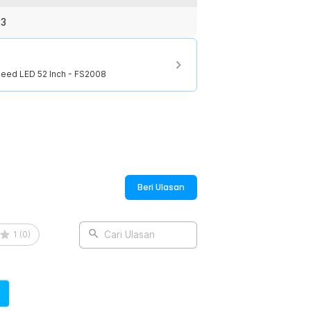
 hitam elegan memberikan kesan premium
via, minimalis, modern, maupun
23
juga menjadi elemen dekoratif yang
peed LED 52 Inch - FS2008
:
Beri Ulasan
1
(
0
)
Cari Ulasan