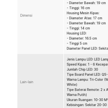
Mode Reversible untuk Segala Musim
- Diameter Bawah: 19 cm
Fitur reversibel memungkinkan arah putaran bilah kip
- Tinggi: 16 cm
membantu mempercepat sirkulasi udara untuk memberik
Housing Mesin Kipas:
Dimensi
reverse membantu mendistribusikan udara hangat secara
- Diamater Atas: 17 cm
plafon LED lebih fleksibel digunakan sepanjang tahun.
- Diameter Bawah: 19 cm
- Tinggi: 14 cm
Motor Kuat Hemat Energi
Housing LED:
Motor berkinerja tinggi mampu menghasilkan putaran 
- Diameter: 16.5 cm
yang tetap efisien. Performa yang stabil menjaga alira
- Tinggi 5 cm
mengeluarkan efisiensi listrik. Sangat cocok untuk pen
Diameter Panel LED: Sekit
Senyap dan Nyaman Digunakan
Tingkat gangguan hanya sekitar 20-30 dB sehingga ti
Jenis Lampu LED: LED Lam
istirahat. Suara operasional yang minimal menjadikannya
Speed Kipas: 1 - 6 Kecepa
maupun ruang belajar. Anda tetap dapat menikmati kese
Jumlah Chip LED: 30
Tipe Board Panel LED: Q
Kendali Jarak Jauh dan 6 Kecepatan
Warna Lampu: Tri-Color (W
Lain-lain
Semua pengaturan dapat dilakukan melalui remote contr
White)
tingkat kecepatan kipas, mengatur lampu LED, mengakt
Tipe Baterai Remote: 2 x 
putaran tanpa perlu berpindah dari tempat duduk. Peng
Warna Putih)
seluruh anggota keluarga.
Ukuran Ruangan: 10-30 M
Desain Minimalis Modern
Kebisingan: Sekitar 20-30