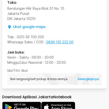
Toko
Bendungan Hilir Raya Blok G1 No. 10
Jakarta Pusat
DKI Jakarta
10210
Lihat google maps
Telp
:
(021) 39 700 200
Whatsapp Sales / COD
:
0896 135 222 00
Jam buka:
Senin - Sabtu
:
09:00
-
20:00
Minggu/Libur Nasional
:
12:00
-
20:00
Idul Fitri
: libur
Selengkapnya
Beli langsung/self pickup di kota lainnya
Download Aplikasi JakartaNotebook