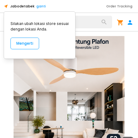
Jabodetabek
ganti
Order Tracking
Alat Kopi
Silakan ubah lokasi store sesuai
dengan lokasi Anda.
Mengerti