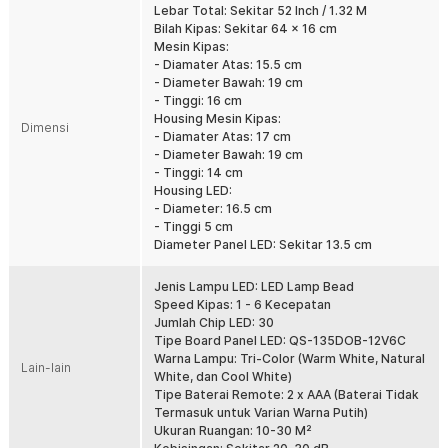
Lebar Total: Sekitar 52 Inch / 1.32 M
mengganggu. Cocok digunakan pada ruang tamu, ruang keluarga,
Bilah Kipas: Sekitar 64 x 16 cm
kamar tidur, hingga ruang makan.
Mesin Kipas:
Lampu LED 3 Warna
- Diamater Atas: 15.5 cm
Selain sebagai kipas langit-langit , produk ini juga berfungsi
- Diameter Bawah: 19 cm
sebagai lampu utama yang menghemat energi. Lampu LED
- Tinggi: 16 cm
mendukung tiga pilihan warna cahaya yaitu Warm White 3000 K,
Housing Mesin Kipas:
Dimensi
Natural White 4000 K, dan Cool White 6500 K. Anda dapat
- Diamater Atas: 17 cm
menyesuaikan suasana ruangan sesuai kebutuhan, mulai dari santai
- Diameter Bawah: 19 cm
hingga produktif.
- Tinggi: 14 cm
Housing LED:
Mode Reversible untuk Segala Musim
- Diameter: 16.5 cm
Fitur reversibel memungkinkan arah putaran bilah kipas diubah
- Tinggi 5 cm
dengan mudah. Mode forward membantu mempercepat sirkulasi
Diameter Panel LED: Sekitar 13.5 cm
udara untuk memberikan sensasi sejuk, sedangkan mode reverse
membantu mendistribusikan udara hangat secara lebih merata.
Jenis Lampu LED: LED Lamp Bead
Fitur ini membuat kipas plafon LED lebih fleksibel digunakan
Speed Kipas: 1 - 6 Kecepatan
sepanjang tahun.
Jumlah Chip LED: 30
Motor Kuat Hemat Energi
Tipe Board Panel LED: QS-135DOB-12V6C
Motor berkinerja tinggi mampu menghasilkan putaran hingga 180
Warna Lampu: Tri-Color (Warm White, Natural
Lain-lain
RPM dengan konsumsi daya yang tetap efisien. Performa yang
White, dan Cool White)
stabil menjaga aliran udara tetap konsisten tanpa mengeluarkan
Tipe Baterai Remote: 2 x AAA (Baterai Tidak
efisiensi listrik. Sangat cocok untuk penggunaan harian dalam
Termasuk untuk Varian Warna Putih)
jangka panjang.
Ukuran Ruangan: 10-30 M²