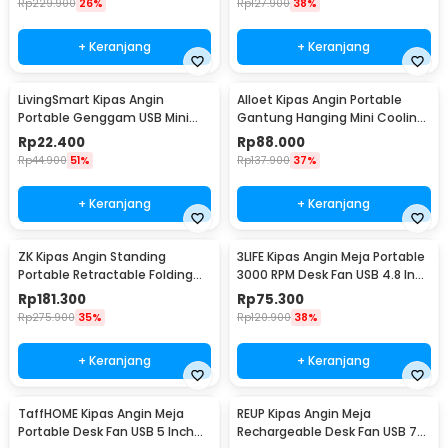
Rp
229.900
26%
Rp
127.900
38%
+ Keranjang
+ Keranjang
LivingSmart Kipas Angin
Alloet Kipas Angin Portable
Portable Genggam USB Mini
Gantung Hanging Mini Cooling
Cooling Fan 1200mAh - SS-2
Fan 1800mAh - DQ203
Rp
22.400
Rp
88.000
Rp
44.900
51%
Rp
137.900
37%
+ Keranjang
+ Keranjang
ZK Kipas Angin Standing
3LIFE Kipas Angin Meja Portable
Portable Retractable Folding
3000 RPM Desk Fan USB 4.8 Inch
Fan 7200mAh - ZK-20321
5W - 312
Rp
181.300
Rp
75.300
Rp
275.900
35%
Rp
120.900
38%
+ Keranjang
+ Keranjang
TaffHOME Kipas Angin Meja
REUP Kipas Angin Meja
Portable Desk Fan USB 5 Inch
Rechargeable Desk Fan USB 7