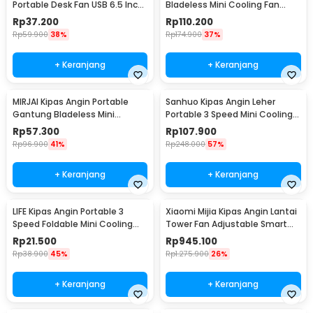
Portable Desk Fan USB 6.5 Inch
Bladeless Mini Cooling Fan
4.5W - A8
Power Bank 3000mAh - 348
Rp
37.200
Rp
110.200
Rp
59.900
38%
Rp
174.900
37%
+ Keranjang
+ Keranjang
MIRJAI Kipas Angin Portable
Sanhuo Kipas Angin Leher
Gantung Bladeless Mini
Portable 3 Speed Mini Cooling
Cooling Fan 1200mAh - 6171
Fan 1800mAh - 350
Rp
57.300
Rp
107.900
Rp
96.900
41%
Rp
248.000
57%
+ Keranjang
+ Keranjang
LIFE Kipas Angin Portable 3
Xiaomi Mijia Kipas Angin Lantai
Speed Foldable Mini Cooling
Tower Fan Adjustable Smart
Fan 800mAh - Y8
App - BPTS02DM
Rp
21.500
Rp
945.100
Rp
38.900
45%
Rp
1.275.900
26%
+ Keranjang
+ Keranjang