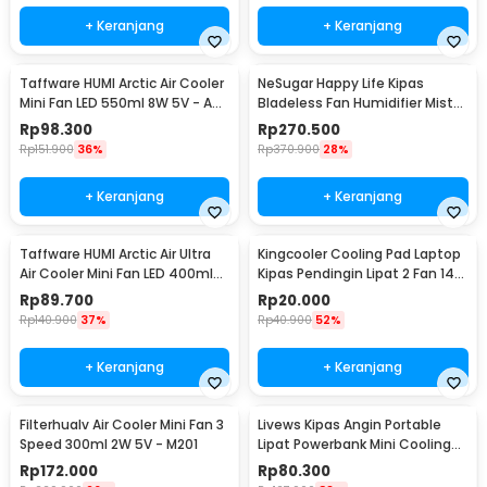
+ Keranjang
+ Keranjang
Taffware HUMI Arctic Air Cooler
NeSugar Happy Life Kipas
Mini Fan LED 550ml 8W 5V - AA-
Bladeless Fan Humidifier Mist
MC4
LED - R011
Rp
98.300
Rp
270.500
Rp
151.900
36%
Rp
370.900
28%
+ Keranjang
+ Keranjang
Taffware HUMI Arctic Air Ultra
Kingcooler Cooling Pad Laptop
Air Cooler Mini Fan LED 400ml
Kipas Pendingin Lipat 2 Fan 14
8W 5V - K-F009
Inch - 818
Rp
89.700
Rp
20.000
Rp
140.900
37%
Rp
40.900
52%
+ Keranjang
+ Keranjang
Filterhualv Air Cooler Mini Fan 3
Livews Kipas Angin Portable
Speed 300ml 2W 5V - M201
Lipat Powerbank Mini Cooling
Fan 3000mAh - F3
Rp
172.000
Rp
80.300