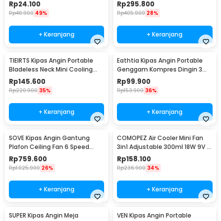
2.5W - YZ-007
Inch 10000mAh - DQ212
Rp
24.100
Rp
295.800
Rp
46.900
49%
Rp
405.900
28%
+ Keranjang
+ Keranjang
TIEIRTS Kipas Angin Portable
Eathtia Kipas Angin Portable
Bladeless Neck Mini Cooling
Genggam Kompres Dingin 3
Fan 5000mAh - H12
Speed 2200mAh - WX-622
Rp
145.600
Rp
99.900
Rp
220.900
35%
Rp
153.900
36%
+ Keranjang
+ Keranjang
SOVE Kipas Angin Gantung
COMOPEZ Air Cooler Mini Fan
Plafon Ceiling Fan 6 Speed
3in1 Adjustable 300ml 18W 9V -
Reversible 52 Inch - FS2007
YY-01
Rp
759.600
Rp
158.100
Rp
1.025.900
26%
Rp
236.900
34%
+ Keranjang
+ Keranjang
SUPER Kipas Angin Meja
VEN Kipas Angin Portable