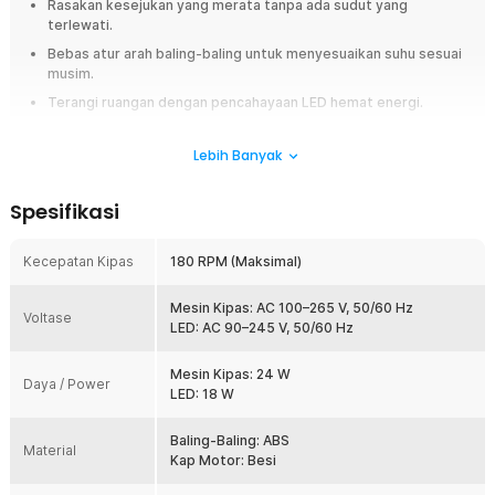
Rasakan kesejukan yang merata tanpa ada sudut yang
terlewati.
Bebas atur arah baling-baling untuk menyesuaikan suhu sesuai
musim.
Terangi ruangan dengan pencahayaan LED hemat energi.
Nikmati performa terbaik tanpa suara bising yang mengganggu.
Lebih Banyak
Ringkasan
Ruangan yang terasa panas dan pengap dapat mengurangi kenyamanan
Spesifikasi
saat beristirahat maupun beraktivitas. Kipas angin plafon SOVE hadir
sebagai solusi praktis dengan menggabungkan fungsi kipas angin plafon
Kecepatan Kipas
180 RPM (Maksimal)
, lampu LED, dan kontrol jarak jauh dalam satu perangkat elegan. Dengan
ukuran 52 Inch dan desain modern minimalis, kipas plafon LED ini mampu
menciptakan sirkulasi udara yang nyaman sekaligus mempercantik
Mesin Kipas: AC 100–265 V, 50/60 Hz
Voltase
interior rumah.
LED: AC 90–245 V, 50/60 Hz
Fitur
Mesin Kipas: 24 W
Daya / Power
LED: 18 W
Udara Sejuk dan Merata ke Seluruh Ruangan
Kipas angin plafon ini dirancang dengan tiga bilah angin
Baling-Baling: ABS
aerodinamis untuk menghasilkan aliran udara yang lebih luas dan
Material
Kap Motor: Besi
merata. Sirkulasi udara yang optimal membantu menjaga
kenyamanan di setiap sudut ruangan tanpa titik panas yang