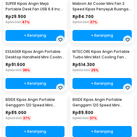
SUPER Kipas Angin Meja
Mabron Air Cooler Mini Fan 3
Portable Desk Fan USB 6.8 Inch
Speed Kipas Penyejuk Ruangan
3W - M9
600ml 10W 5V - MB-60
Rp
29.900
Rp
84.700
Rp
55.900
47%
Rp
133.900
37%
+ Keranjang
+ Keranjang
ESSAGER Kipas Angin Portable
NITECORE Kipas Angin Portable
Desktop Handheld Mini Cooling
Turbo Mini Mist Cooling Fan
Fan 1200mAh - F-055
3500 mAh - izzCool 30
Rp
91.600
Rp
514.300
Rp
142.900
36%
Rp
682.900
25%
+ Keranjang
+ Keranjang
BSIDE Kipas Angin Portable
BSIDE Kipas Angin Portable
Genggam 120 Speed Mini
Genggam 120 Speed Mini
Cooling Fan 2000mAh - M6
Cooling Fan 2000mAh - M8
Rp
85.000
Rp
89.800
Rp
133.900
37%
Rp
140.900
37%
+ Keranjang
+ Keranjang