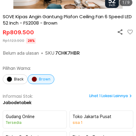
1 / 9
SOVE Kipas Angin Gantung Plafon Ceiling Fan 6 Speed LED
52 Inch - FS2008
-
Brown
Rp
809.500
Rp
1.123.900
28
%
Belum ada ulasan
•
SKU
7CHK7HBR
Pilihan Warna:
Black
Brown
Lihat
1
Lokasi Lainnya
Informasi Stok:
Jabodetabek
Gudang Online
Toko Jakarta Pusat
Tersedia
sisa
1