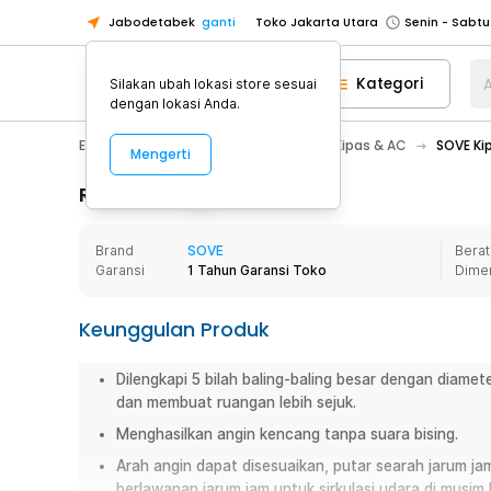
Jabodetabek
ganti
Toko Jakarta Utara
Toko Tangerang
Kategori
A
Silakan ubah lokasi store sesuai
Toko Cikupa
dengan lokasi Anda.
Pick n Go Jakarta Barat
Senin - J
Electronic
Pendingin Ruangan
Kipas & AC
SOVE Ki
Mengerti
Pick n Go Bekasi
Senin - Jumat (08
Pick n Go Depok
Senin - Jumat (08
Rincian Produk
Toko Jakarta Pusat
Senin - Sabtu
Brand
SOVE
Berat
Toko Jakarta Barat
Senin - Sabtu
Garansi
1 Tahun Garansi Toko
Dime
Toko Jakarta Utara
Toko Tangerang
Keunggulan Produk
Toko Cikupa
Dilengkapi 5 bilah baling-baling besar dengan diamete
Pick n Go Jakarta Barat
Senin - J
dan membuat ruangan lebih sejuk.
Pick n Go Bekasi
Senin - Jumat (08
Menghasilkan angin kencang tanpa suara bising.
Pick n Go Depok
Senin - Jumat (08
Arah angin dapat disesuaikan, putar searah jarum ja
berlawanan jarum jam untuk sirkulasi udara di musim 