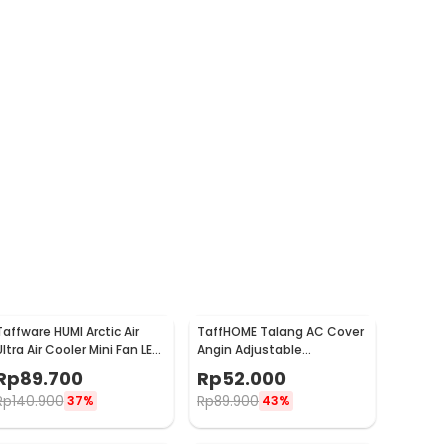
Taffware HUMI Arctic Air
TaffHOME Talang AC Cover
Ultra Air Cooler Mini Fan LED
Angin Adjustable
400ml 8W 5V - K-F009
Windshield Deflector -
Rp
89.700
Rp
52.000
WB588
Rp
140.900
Rp
89.900
37%
43%