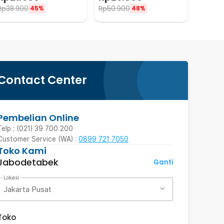
Rp
38.900
Rp
50.900
45%
48%
Contact Center
Pembelian Online
Telp : (021) 39 700 200
Customer Service (WA) :
0899 721 7050
Toko Kami
Jabodetabek
Ganti
Lokasi
Jakarta Pusat
Toko