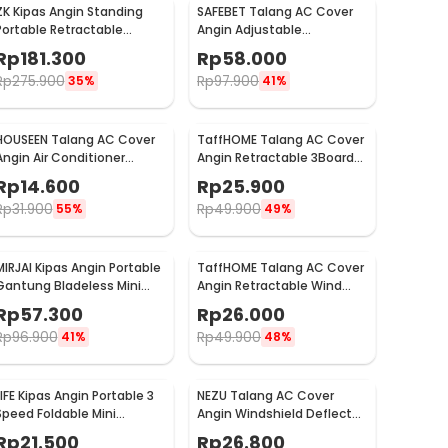
ZK Kipas Angin Standing
SAFEBET Talang AC Cover
Portable Retractable
Angin Adjustable
Folding Fan 7200mAh - ZK-
Windshield Deflector
Rp
181.300
Rp
58.000
20321
56x18cm - GB001
Rp
275.900
Rp
97.900
35%
41%
HOUSEEN Talang AC Cover
TaffHOME Talang AC Cover
Angin Air Conditioner
Angin Retractable 3Board
Windshield Deflector - YH-
Windshield Deflector -
Rp
14.600
Rp
25.900
JJ-80
HZ74
Rp
31.900
Rp
49.900
55%
49%
MIRJAI Kipas Angin Portable
TaffHOME Talang AC Cover
Gantung Bladeless Mini
Angin Retractable Wind
Cooling Fan 1200mAh - 6171
Deflector - W92
Rp
57.300
Rp
26.000
Rp
96.900
Rp
49.900
41%
48%
LIFE Kipas Angin Portable 3
NEZU Talang AC Cover
Speed Foldable Mini
Angin Windshield Deflector
Cooling Fan 800mAh - Y8
Whale Pattern - N9S
Rp
21.500
Rp
26.800