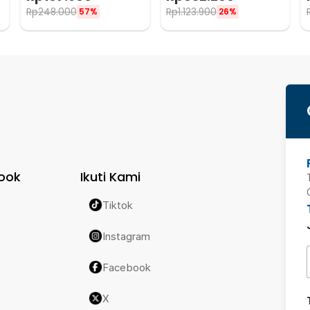
Rp
248.000
Rp
1.123.900
57%
26%
ook
Ikuti Kami
Tiktok
Instagram
Facebook
X