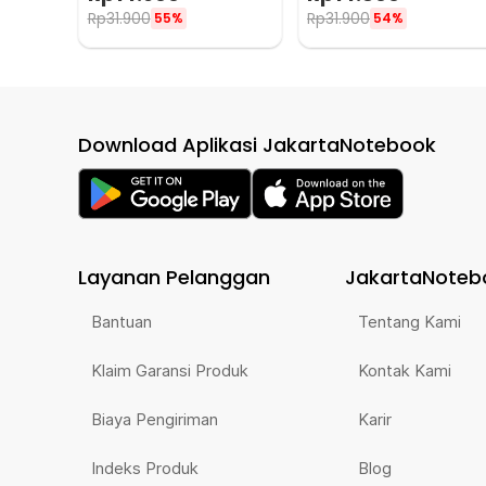
WL90
World - WL90
Rp
31.900
Rp
31.900
55%
54%
Download Aplikasi JakartaNotebook
Layanan Pelanggan
JakartaNoteb
Bantuan
Tentang Kami
Klaim Garansi Produk
Kontak Kami
Biaya Pengiriman
Karir
Indeks Produk
Blog