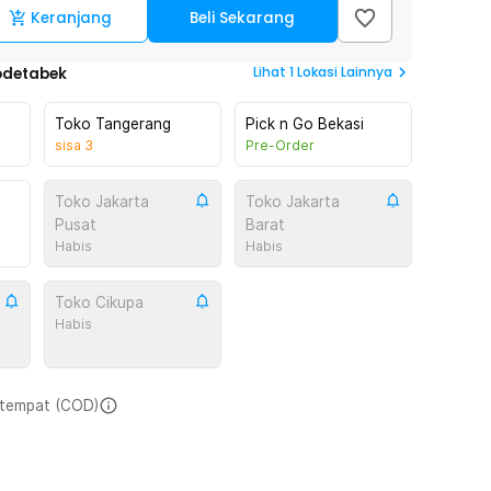
Keranjang
Beli Sekarang
Lihat
1
Lokasi Lainnya
odetabek
Toko Tangerang
Pick n Go Bekasi
sisa
3
Pre-Order
Toko Jakarta
Toko Jakarta
Pusat
Barat
Habis
Habis
Toko Cikupa
Habis
i tempat (COD)