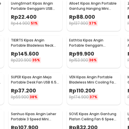
e
LivingSmart Kipas Angin
Alloet Kipas Angin Portable
Portable Genggam USB
Gantung Hanging Mini
Mini Cooling Fan 1200mAh -
Cooling Fan 1800mAh -
Rp
22.400
Rp
88.000
SS-2
DQ203
Rp
44.900
Rp
137.900
51%
37%
a
TIEIRTS Kipas Angin
Eathtia Kipas Angin
Portable Bladeless Neck
Portable Genggam
Mini Cooling Fan 5000mAh
Kompres Dingin 3 Speed
Rp
145.600
Rp
99.900
- H12
2200mAh - WX-622
Rp
220.900
Rp
153.900
35%
36%
SUPER Kipas Angin Meja
VEN Kipas Angin Portable
Portable Desk Fan USB 6.5
Bladeless Mini Cooling Fan
Inch 4.5W - A8
Power Bank 3000mAh - 348
Rp
37.200
Rp
110.200
Rp
59.900
Rp
174.900
38%
37%
Sanhuo Kipas Angin Leher
SOVE Kipas Angin Gantung
r
Portable 3 Speed Mini
Plafon Ceiling Fan 6 Speed
Cooling Fan 1800mAh - 350
LED 52 Inch - FS2008
Rp
107.900
Rp
832.200