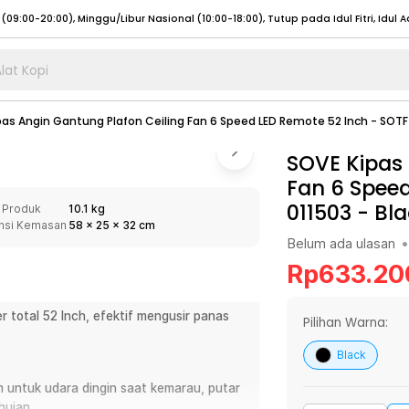
lat Kopi
umat (07:00 - 20:00), Sabtu - Minggu (08:00 - 20:00), Tutup pada Idul Fitri
Sele
pas Angin Gantung Plafon Ceiling Fan 6 Speed LED Remote 52 Inch - SOTF
:00 - 20:00), Sabtu - Minggu/ Libur Nasional (08:00 - 17:00)
Selengkapnya
:00 - 20:00), Sabtu - Minggu/ Libur Nasional (08:00 - 17:00)
SOVE Kipas 
Selengkapnya
Fan 6 Speed
 (09:00-20:00), Minggu/Libur Nasional (12:00-20:00), Tutup pada Idul Fitri
Sele
011503
-
Bla
 Produk
10.1 kg
 (09:00-20:00), Minggu/Libur Nasional (12:00-20:00), Tutup pada Idul Fitri
Sele
nsi Kemasan
58
x
25
x
32
cm
Belum ada ulasan
•
Rp
633.20
r total 52 Inch, efektif mengusir panas
umat (07:00 - 20:00), Sabtu - Minggu (08:00 - 20:00), Tutup pada Idul Fitri
Sele
Pilihan Warna:
:00 - 20:00), Sabtu - Minggu/ Libur Nasional (08:00 - 17:00)
Selengkapnya
Black
:00 - 20:00), Sabtu - Minggu/ Libur Nasional (08:00 - 17:00)
Selengkapnya
m untuk udara dingin saat kemarau, putar
hujan.