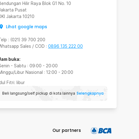
Bendungan Hilir Raya Blok G1 No. 10
Jakarta Pusat
DKI Jakarta
10210
Lihat google maps
Telp
:
(021) 39 700 200
Whatsapp Sales / COD
:
0896 135 222 00
Jam buka:
Senin - Sabtu
:
09:00
-
20:00
Minggu/Libur Nasional
:
12:00
-
20:00
Idul Fitri
: libur
Selengkapnya
Beli langsung/self pickup di kota lainnya
Our partners