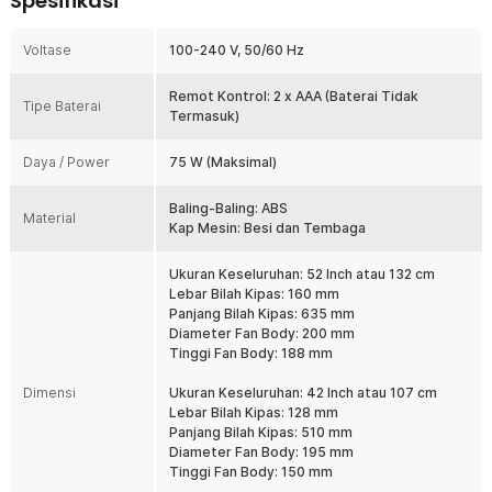
Spesifikasi
Ingin merasakan udara segar di seluruh ruangan? Anda bisa
menggunakan kipas angin gantung dari SOVE. Dengan menggunakan
Voltase
100-240 V, 50/60 Hz
kipas angin ini, udara dingin akan menyebar lebih merata ke berbagai
sudut ruangan. Tak ada lagi keringat yang menetes. Hadir dengan mode
reverse untuk mengganti arah angin. Dengan desain nordic style,
Remot Kontrol: 2 x AAA (Baterai Tidak
Tipe Baterai
membuat kipas angin ini sangat cocok dipasang jika Anda memiliki
Termasuk)
ruangan dengan tampilan minimalis.
Daya / Power
75 W (Maksimal)
Fitur
Baling-Baling: ABS
Sirkulasi Udara Merata ke Seluruh Ruangan
Material
Kap Mesin: Besi dan Tembaga
Kipas angin plafon SOVE dirancang untuk menghasilkan sirkulasi
udara yang merata hingga ke berbagai sudut ruangan. Diameter 42
Ukuran Keseluruhan: 52 Inch atau 132 cm
Inch dan 52 Inch membuat kipas angin plafon mampu mengalirkan
Lebar Bilah Kipas: 160 mm
udara lebih luas dibandingkan kipas angin biasa. Cocok digunakan
Panjang Bilah Kipas: 635 mm
di ruang tamu, kamar tidur, ruang keluarga, maupun area kerja
Diameter Fan Body: 200 mm
dengan kebutuhan aliran udara yang konsisten.
Tinggi Fan Body: 188 mm
6 Tingkat Kecepatan Angin
Kipas angin plafon ini dilengkapi 6 tingkat kecepatan yang dapat
Dimensi
Ukuran Keseluruhan: 42 Inch atau 107 cm
disesuaikan dengan kebutuhan harian. Kecepatan rendah
Lebar Bilah Kipas: 128 mm
menghasilkan hembusan angin lembut yang nyaman digunakan saat
Panjang Bilah Kipas: 510 mm
tidur atau beristirahat. Sementara level tertinggi memberikan aliran
Diameter Fan Body: 195 mm
udara yang lebih kuat untuk membantu menjaga kesejukan ruangan
Tinggi Fan Body: 150 mm
saat cuaca panas.