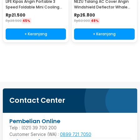
LIFE Kipas Angin Portable 3
NEZU Talang AC Cover Angin
Speed Foldable Mini Cooling
Windshield Deflector Whale
Fan 800mAh - Y8
Pattern - N9S
Rp
21.500
Rp
26.800
Rp
38.900
45%
Rp
50.900
48%
+ Keranjang
+ Keranjang
Ingatkan Saya
Contact Center
Pembelian Online
Telp : (021) 39 700 200
Customer Service (WA) :
0899 721 7050