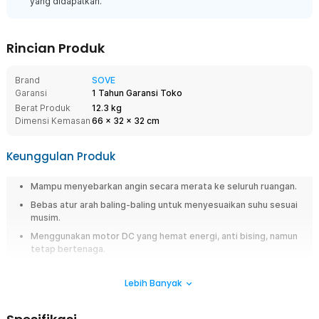
yang didapatkan.
Rincian Produk
Brand
SOVE
Garansi
1 Tahun Garansi Toko
Berat Produk
12.3 kg
Dimensi Kemasan
66
x
32
x
32
cm
Keunggulan Produk
Mampu menyebarkan angin secara merata ke seluruh ruangan.
Bebas atur arah baling-baling untuk menyesuaikan suhu sesuai
musim.
Menggunakan motor DC yang hemat energi, anti bising, namun
tetap bertenaga.
Memiliki 6 kecepatan yang bebas Anda atur sesuai dengan
kebutuhan.
Lebih Banyak
Ringkasan