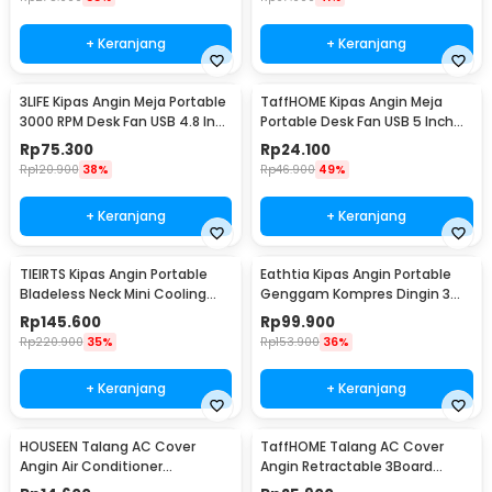
+ Keranjang
+ Keranjang
3LIFE Kipas Angin Meja Portable
TaffHOME Kipas Angin Meja
3000 RPM Desk Fan USB 4.8 Inch
Portable Desk Fan USB 5 Inch
5W - 312
2.5W - YZ-007
Rp
75.300
Rp
24.100
Rp
120.900
38%
Rp
46.900
49%
+ Keranjang
+ Keranjang
TIEIRTS Kipas Angin Portable
Eathtia Kipas Angin Portable
Bladeless Neck Mini Cooling
Genggam Kompres Dingin 3
Fan 5000mAh - H12
Speed 2200mAh - WX-622
Rp
145.600
Rp
99.900
Rp
220.900
35%
Rp
153.900
36%
+ Keranjang
+ Keranjang
HOUSEEN Talang AC Cover
TaffHOME Talang AC Cover
Angin Air Conditioner
Angin Retractable 3Board
Windshield Deflector - YH-JJ-
Windshield Deflector - HZ74