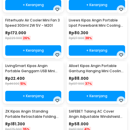
+ Keranjang
+ Keranjang
Filterhualv Air Cooler Mini Fan 3
Livews Kipas Angin Portable
Speed 300ml 2W 5V - M201
Lipat Powerbank Mini Cooling
Fan 3000mAh - F3
Rp
172.000
Rp
80.300
Rp
229.900
26%
Rp
127.900
38%
+ Keranjang
+ Keranjang
LivingSmart Kipas Angin
Alloet Kipas Angin Portable
Portable Genggam USB Mini
Gantung Hanging Mini Cooling
Cooling Fan 1200mAh - SS-2
Fan 1800mAh - DQ203
Rp
22.400
Rp
88.000
Rp
44.900
51%
Rp
137.900
37%
+ Keranjang
+ Keranjang
ZK Kipas Angin Standing
SAFEBET Talang AC Cover
Portable Retractable Folding
Angin Adjustable Windshield
Fan 7200mAh - ZK-20321
Deflector 56x18cm - GB001
Rp
181.300
Rp
58.000
Rp
275.900
35%
Rp
97.900
41%