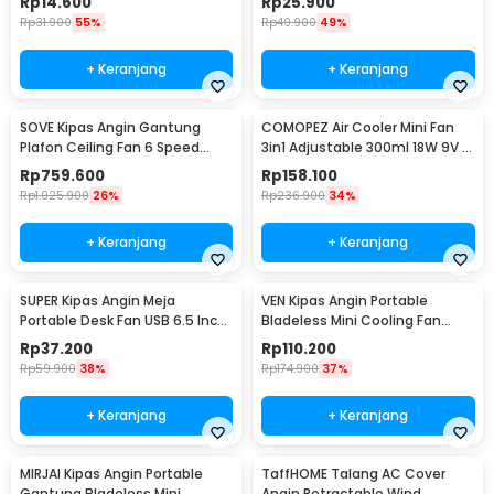
Rp
14.600
Rp
25.900
80
Rp
31.900
55%
Rp
49.900
49%
+ Keranjang
+ Keranjang
SOVE Kipas Angin Gantung
COMOPEZ Air Cooler Mini Fan
Plafon Ceiling Fan 6 Speed
3in1 Adjustable 300ml 18W 9V -
Reversible 52 Inch - FS2007
YY-01
Rp
759.600
Rp
158.100
Rp
1.025.900
26%
Rp
236.900
34%
+ Keranjang
+ Keranjang
SUPER Kipas Angin Meja
VEN Kipas Angin Portable
Portable Desk Fan USB 6.5 Inch
Bladeless Mini Cooling Fan
4.5W - A8
Power Bank 3000mAh - 348
Rp
37.200
Rp
110.200
Rp
59.900
38%
Rp
174.900
37%
+ Keranjang
+ Keranjang
MIRJAI Kipas Angin Portable
TaffHOME Talang AC Cover
Gantung Bladeless Mini
Angin Retractable Wind