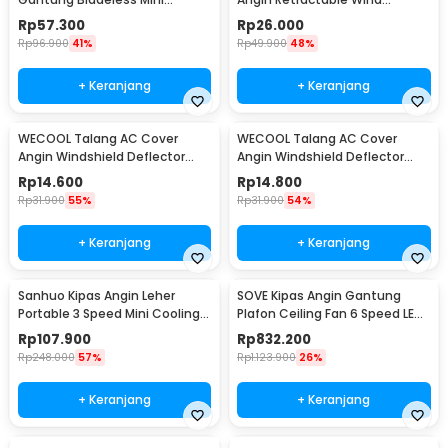
Cooling Fan 1200mAh - 6171
Deflector - W92
Rp
57.300
Rp
26.000
Rp
96.900
41%
Rp
49.900
48%
+ Keranjang
+ Keranjang
WECOOL Talang AC Cover
WECOOL Talang AC Cover
Angin Windshield Deflector
Angin Windshield Deflector
Cute Design Ski Animal - WL90
Cute Design Winter Ice World -
Rp
14.600
Rp
14.800
WL90
Rp
31.900
55%
Rp
31.900
54%
+ Keranjang
+ Keranjang
Sanhuo Kipas Angin Leher
SOVE Kipas Angin Gantung
Portable 3 Speed Mini Cooling
Plafon Ceiling Fan 6 Speed LED
Fan 1800mAh - 350
52 Inch - FS2008
Rp
107.900
Rp
832.200
Rp
248.000
57%
Rp
1.123.900
26%
+ Keranjang
+ Keranjang