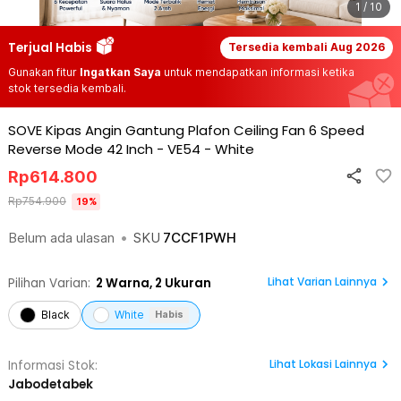
1 / 10
Terjual Habis
Tersedia kembali
Aug 2026
Gunakan fitur
Ingatkan Saya
untuk mendapatkan informasi ketika
stok tersedia kembali.
SOVE Kipas Angin Gantung Plafon Ceiling Fan 6 Speed
Reverse Mode 42 Inch - VE54
-
White
Rp
614.800
Rp
754.900
19
%
Belum ada ulasan
•
SKU
7CCF1PWH
Lihat Varian Lainnya
Pilihan Varian:
2
Warna,
2 Ukuran
Black
White
Habis
Lihat
Lokasi Lainnya
Informasi Stok:
Jabodetabek