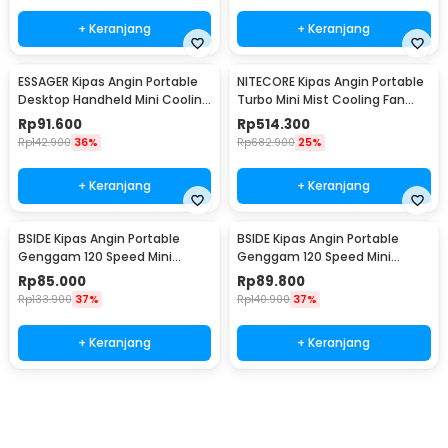
+ Keranjang
+ Keranjang
ESSAGER Kipas Angin Portable
NITECORE Kipas Angin Portable
Desktop Handheld Mini Cooling
Turbo Mini Mist Cooling Fan
Fan 1200mAh - F-055
3500 mAh - izzCool 30
Rp
91.600
Rp
514.300
Rp
142.900
36%
Rp
682.900
25%
+ Keranjang
+ Keranjang
BSIDE Kipas Angin Portable
BSIDE Kipas Angin Portable
Genggam 120 Speed Mini
Genggam 120 Speed Mini
Cooling Fan 2000mAh - M6
Cooling Fan 2000mAh - M8
Rp
85.000
Rp
89.800
Rp
133.900
37%
Rp
140.900
37%
+ Keranjang
+ Keranjang
Beli Sekarang