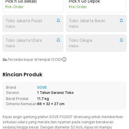
Pick n Go Bekasi
Pick n Go Depok
Pre-Order
Pre-Order
Toko Jakarta Pusat
Toko Jakarta Barat
Habis
Habis
Toko Jakarta Utara
Toko Cikupa
Habis
Habis
Tersedia bayar di tempat (COD)
Rincian Produk
Brand
SOVE
Garansi
1 Tahun Garansi Toko
Berat Produk
11.7 kg
Dimensi Kemasan
66
x
32
x
27
cm
Kipas angin gantung plafon SOVE FS2007 dirancang untuk memberikan
sirkulasi udara yang merata dan nyaman pada ruangan berukuran
sedang hingga besar. Dengan diameter 52 Inch, kipas ini mampu