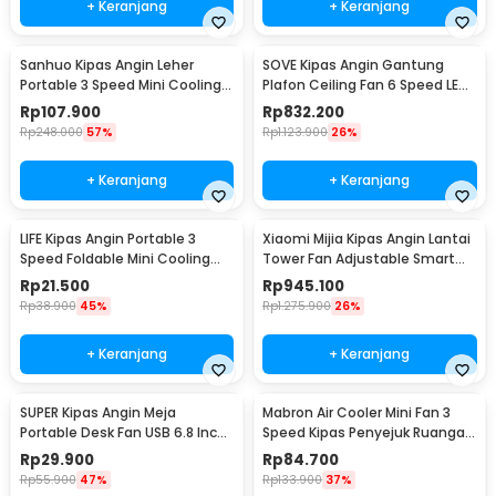
+ Keranjang
+ Keranjang
Sanhuo Kipas Angin Leher
SOVE Kipas Angin Gantung
Portable 3 Speed Mini Cooling
Plafon Ceiling Fan 6 Speed LED
Fan 1800mAh - 350
52 Inch - FS2008
Rp
107.900
Rp
832.200
Rp
248.000
57%
Rp
1.123.900
26%
+ Keranjang
+ Keranjang
LIFE Kipas Angin Portable 3
Xiaomi Mijia Kipas Angin Lantai
Speed Foldable Mini Cooling
Tower Fan Adjustable Smart
Fan 800mAh - Y8
App - BPTS02DM
Rp
21.500
Rp
945.100
Rp
38.900
45%
Rp
1.275.900
26%
+ Keranjang
+ Keranjang
SUPER Kipas Angin Meja
Mabron Air Cooler Mini Fan 3
Portable Desk Fan USB 6.8 Inch
Speed Kipas Penyejuk Ruangan
3W - M9
600ml 10W 5V - MB-60
Rp
29.900
Rp
84.700
Rp
55.900
47%
Rp
133.900
37%