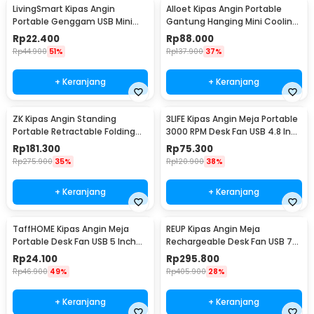
LivingSmart Kipas Angin
Alloet Kipas Angin Portable
Portable Genggam USB Mini
Gantung Hanging Mini Cooling
Cooling Fan 1200mAh - SS-2
Fan 1800mAh - DQ203
Rp
22.400
Rp
88.000
Rp
44.900
51%
Rp
137.900
37%
+ Keranjang
+ Keranjang
ZK Kipas Angin Standing
3LIFE Kipas Angin Meja Portable
Portable Retractable Folding
3000 RPM Desk Fan USB 4.8 Inch
Fan 7200mAh - ZK-20321
5W - 312
Rp
181.300
Rp
75.300
Rp
275.900
35%
Rp
120.900
38%
+ Keranjang
+ Keranjang
TaffHOME Kipas Angin Meja
REUP Kipas Angin Meja
Portable Desk Fan USB 5 Inch
Rechargeable Desk Fan USB 7
2.5W - YZ-007
Inch 10000mAh - DQ212
Rp
24.100
Rp
295.800
Rp
46.900
49%
Rp
405.900
28%
+ Keranjang
+ Keranjang