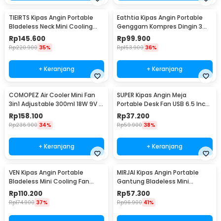
TIEIRTS Kipas Angin Portable
Eathtia Kipas Angin Portable
Bladeless Neck Mini Cooling
Genggam Kompres Dingin 3
Fan 5000mAh - H12
Speed 2200mAh - WX-622
Rp
145.600
Rp
99.900
Rp
220.900
35%
Rp
153.900
36%
+ Keranjang
+ Keranjang
COMOPEZ Air Cooler Mini Fan
SUPER Kipas Angin Meja
3in1 Adjustable 300ml 18W 9V -
Portable Desk Fan USB 6.5 Inch
YY-01
4.5W - A8
Rp
158.100
Rp
37.200
Rp
236.900
34%
Rp
59.900
38%
+ Keranjang
+ Keranjang
VEN Kipas Angin Portable
MIRJAI Kipas Angin Portable
Bladeless Mini Cooling Fan
Gantung Bladeless Mini
Power Bank 3000mAh - 348
Cooling Fan 1200mAh - 6171
Rp
110.200
Rp
57.300
Rp
174.900
37%
Rp
96.900
41%