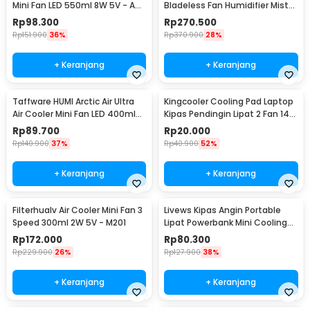
Mini Fan LED 550ml 8W 5V - AA-
Bladeless Fan Humidifier Mist
MC4
LED - R011
Rp
98.300
Rp
270.500
Rp
151.900
36%
Rp
370.900
28%
+ Keranjang
+ Keranjang
Taffware HUMI Arctic Air Ultra
Kingcooler Cooling Pad Laptop
Air Cooler Mini Fan LED 400ml
Kipas Pendingin Lipat 2 Fan 14
8W 5V - K-F009
Inch - 818
Rp
89.700
Rp
20.000
Rp
140.900
37%
Rp
40.900
52%
+ Keranjang
+ Keranjang
Filterhualv Air Cooler Mini Fan 3
Livews Kipas Angin Portable
Speed 300ml 2W 5V - M201
Lipat Powerbank Mini Cooling
Fan 3000mAh - F3
Rp
172.000
Rp
80.300
Rp
229.900
26%
Rp
127.900
38%
+ Keranjang
+ Keranjang