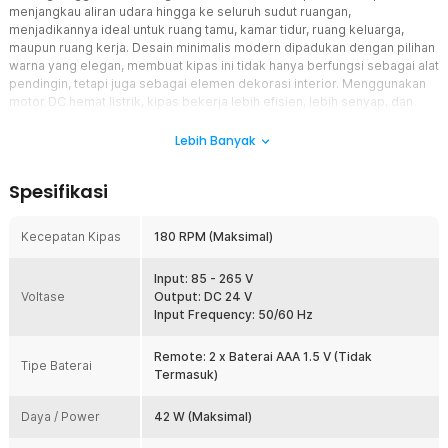
menjangkau aliran udara hingga ke seluruh sudut ruangan,
menjadikannya ideal untuk ruang tamu, kamar tidur, ruang keluarga,
maupun ruang kerja. Desain minimalis modern dipadukan dengan pilihan
warna yang elegan, membuat kipas ini tidak hanya berfungsi sebagai alat
pendingin, tetapi juga sebagai elemen dekorasi interior. Menggunakan
motor DC hemat listrik, kipas bekerja lebih efisien, lebih senyap, dan
lebih stabil dibandingkan kipas motor konvensional. Pengoperasian
semakin praktis berkat remote control multifungsi, memungkinkan Anda
Lebih Banyak
mengatur kecepatan, arah putaran, hingga timer tanpa harus berpindah
tempat.
Spesifikasi
Fitur
Kecepatan Kipas
180 RPM (Maksimal)
6 Tingkat Kecepatan Angin
Kipas angin plafon SOVE FS2007 memiliki 6 tingkat kecepatan yang
Input: 85 - 265 V
dapat disesuaikan dengan kebutuhan ruangan. Tingkat
Voltase
Output: DC 24 V
menghasilkan rendah hembusan angin lembut dan nyaman untuk
Input Frequency: 50/60 Hz
tidur atau bersantai tanpa suara berlebihan. Tingkat tinggi
memberikan sirkulasi udara yang lebih kuat sehingga kipas angin
plafon mampu membantu menjaga kesejukan ruangan saat cuaca
Remote: 2 x Baterai AAA 1.5 V (Tidak
Tipe Baterai
panas.
Termasuk)
2 Mode Putaran (Maju dan Mundur)
Daya / Power
42 W (Maksimal)
Kipas langit-langit ini dilengkapi dua mode putaran untuk berbagai
kondisi penggunaan. Mode Forward (searah jarum jam) membantu