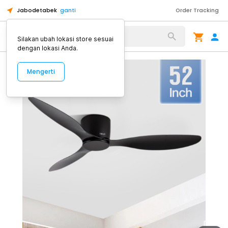
Jabodetabek
ganti
Order Tracking
Alat Kopi
Silakan ubah lokasi store sesuai
dengan lokasi Anda.
Mengerti