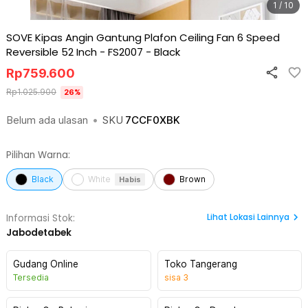
1 / 10
SOVE Kipas Angin Gantung Plafon Ceiling Fan 6 Speed
Reversible 52 Inch - FS2007
-
Black
Rp
759.600
Rp
1.025.900
26
%
Belum ada ulasan
•
SKU
7CCF0XBK
Pilihan Warna:
Black
White
Brown
Habis
Lihat
Lokasi Lainnya
Informasi Stok:
Jabodetabek
Gudang Online
Toko Tangerang
Tersedia
sisa
3