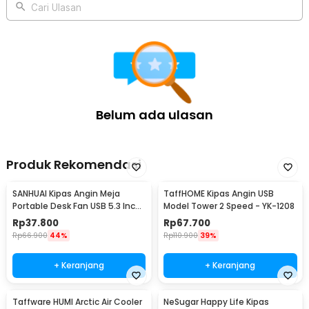
2 x Dynabolt
Cari Ulasan
2 x Kabel Ties
3 x Twist On Wire Connector
1 x Stiker Perekat
1 x Set Mur, Baut dan Fisher
1 x Panduan Penggunaan
Belum ada ulasan
Produk Rekomendasi
SANHUAI Kipas Angin Meja
TaffHOME Kipas Angin USB
Portable Desk Fan USB 5.3 Inch
Model Tower 2 Speed - YK-1208
2.5W - A18
Rp
37.800
Rp
67.700
Rp
66.900
44%
Rp
110.900
39%
+ Keranjang
+ Keranjang
Taffware HUMI Arctic Air Cooler
NeSugar Happy Life Kipas