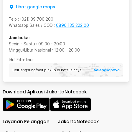
Lihat google maps
Telp
:
(021) 39 700 200
Whatsapp Sales / COD
:
0896 135 222 00
Jam buka:
Senin - Sabtu
:
09:00
-
20:00
Minggu/Libur Nasional
:
12:00
-
20:00
Idul Fitri
: libur
Selengkapnya
Beli langsung/self pickup di kota lainnya
Download Aplikasi JakartaNotebook
Layanan Pelanggan
JakartaNotebook