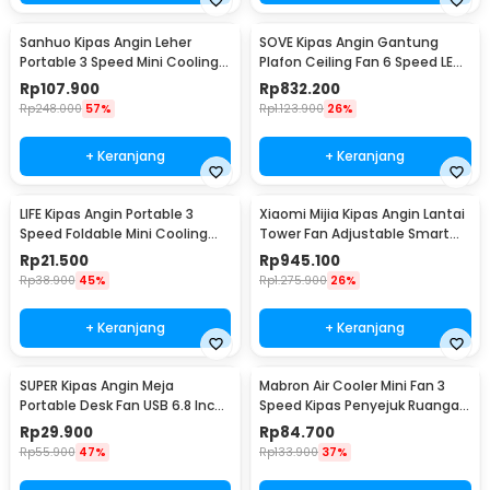
Sanhuo Kipas Angin Leher
SOVE Kipas Angin Gantung
Portable 3 Speed Mini Cooling
Plafon Ceiling Fan 6 Speed LED
Fan 1800mAh - 350
52 Inch - FS2008
Rp
107.900
Rp
832.200
Rp
248.000
57%
Rp
1.123.900
26%
+ Keranjang
+ Keranjang
LIFE Kipas Angin Portable 3
Xiaomi Mijia Kipas Angin Lantai
Speed Foldable Mini Cooling
Tower Fan Adjustable Smart
Fan 800mAh - Y8
App - BPTS02DM
Rp
21.500
Rp
945.100
Rp
38.900
45%
Rp
1.275.900
26%
+ Keranjang
+ Keranjang
SUPER Kipas Angin Meja
Mabron Air Cooler Mini Fan 3
Portable Desk Fan USB 6.8 Inch
Speed Kipas Penyejuk Ruangan
3W - M9
600ml 10W 5V - MB-60
Rp
29.900
Rp
84.700
Rp
55.900
47%
Rp
133.900
37%