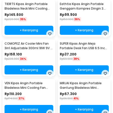
TIEIRTS Kipas Angin Portable
Eathtia Kipas Angin Portable
Bladeless Neck Mini Cooling
Genggam Kompres Dingin 3
Fan 5000mAh - H12
Speed 2200mAh - WX-622
Rp
145.600
Rp
99.900
Rp
220.900
35%
Rp
153.900
36%
+ Keranjang
+ Keranjang
COMOPEZ Air Cooler Mini Fan
SUPER Kipas Angin Meja
3in1 Adjustable 300ml 18W 9V -
Portable Desk Fan USB 6.5 Inch
YY-01
4.5W - A8
Rp
158.100
Rp
37.200
Rp
236.900
34%
Rp
59.900
38%
+ Keranjang
+ Keranjang
VEN Kipas Angin Portable
MIRJAI Kipas Angin Portable
Bladeless Mini Cooling Fan
Gantung Bladeless Mini
Power Bank 3000mAh - 348
Cooling Fan 1200mAh - 6171
Rp
110.200
Rp
57.300
Rp
174.900
37%
Rp
96.900
41%
+ Keranjang
+ Keranjang