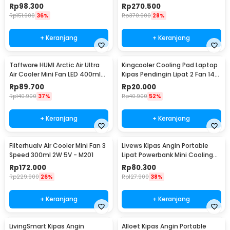
MC4
LED - R011
Rp
98.300
Rp
270.500
Rp
151.900
36%
Rp
370.900
28%
+ Keranjang
+ Keranjang
Taffware HUMI Arctic Air Ultra
Kingcooler Cooling Pad Laptop
Air Cooler Mini Fan LED 400ml
Kipas Pendingin Lipat 2 Fan 14
8W 5V - K-F009
Inch - 818
Rp
89.700
Rp
20.000
Rp
140.900
37%
Rp
40.900
52%
+ Keranjang
+ Keranjang
Filterhualv Air Cooler Mini Fan 3
Livews Kipas Angin Portable
Speed 300ml 2W 5V - M201
Lipat Powerbank Mini Cooling
Fan 3000mAh - F3
Rp
172.000
Rp
80.300
Rp
229.900
26%
Rp
127.900
38%
+ Keranjang
+ Keranjang
LivingSmart Kipas Angin
Alloet Kipas Angin Portable