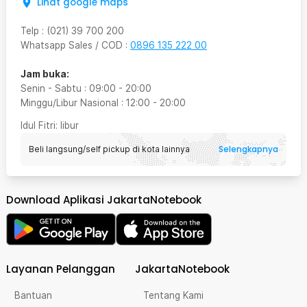
Lihat google maps
Telp
:
(021) 39 700 200
Whatsapp Sales / COD
:
0896 135 222 00
Jam buka:
Senin - Sabtu
:
09:00
-
20:00
Minggu/Libur Nasional
:
12:00
-
20:00
Idul Fitri
: libur
Selengkapnya
Beli langsung/self pickup di kota lainnya
Download Aplikasi JakartaNotebook
Layanan Pelanggan
JakartaNotebook
Bantuan
Tentang Kami