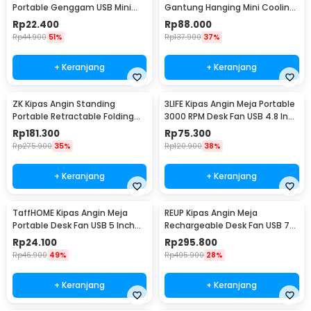
Portable Genggam USB Mini
Gantung Hanging Mini Cooling
Cooling Fan 1200mAh - SS-2
Fan 1800mAh - DQ203
Rp
22.400
Rp
88.000
Rp
44.900
51%
Rp
137.900
37%
+ Keranjang
+ Keranjang
ZK Kipas Angin Standing
3LIFE Kipas Angin Meja Portable
Portable Retractable Folding
3000 RPM Desk Fan USB 4.8 Inch
Fan 7200mAh - ZK-20321
5W - 312
Rp
181.300
Rp
75.300
Rp
275.900
35%
Rp
120.900
38%
+ Keranjang
+ Keranjang
TaffHOME Kipas Angin Meja
REUP Kipas Angin Meja
Portable Desk Fan USB 5 Inch
Rechargeable Desk Fan USB 7
2.5W - YZ-007
Inch 10000mAh - DQ212
Rp
24.100
Rp
295.800
Rp
46.900
49%
Rp
405.900
28%
+ Keranjang
+ Keranjang