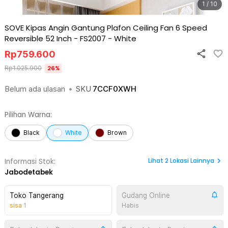
1 / 10
SOVE Kipas Angin Gantung Plafon Ceiling Fan 6 Speed
Reversible 52 Inch - FS2007
-
White
Rp
759.600
Rp
1.025.900
26
%
Belum ada ulasan
•
SKU
7CCF0XWH
Pilihan Warna:
Black
White
Brown
Lihat
2
Lokasi Lainnya
Informasi Stok:
Jabodetabek
Toko Tangerang
Gudang Online
sisa
1
Habis