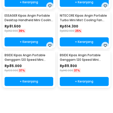
+ Keranjang
+ Keranjang
ESSAGER Kipas Angin Portable
NITECORE Kipas Angin Portable
Desktop Handheld Mini Cooling
Turbo Mini Mist Cooling Fan
Fan 1200mAh - F-055
3500 mAh - izzCool 30
Rp
91.600
Rp
514.300
Rp
142.900
36%
Rp
682.900
25%
+ Keranjang
+ Keranjang
BSIDE Kipas Angin Portable
BSIDE Kipas Angin Portable
Genggam 120 Speed Mini
Genggam 120 Speed Mini
Cooling Fan 2000mAh - M6
Cooling Fan 2000mAh - M8
Rp
85.000
Rp
89.800
Rp
133.900
37%
Rp
140.900
37%
+ Keranjang
+ Keranjang
Beli Sekarang