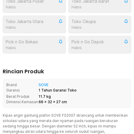
Toko Jakarta Pusat
Toko Jakarta Barat
Habis
Habis
Toko Jakarta Utara
Toko Cikupa
Habis
Habis
Pick n Go Bekasi
Pick n Go Depok
Habis
Habis
Rincian Produk
Brand
SOVE
Garansi
1 Tahun Garansi Toko
Berat Produk
11.7 kg
Dimensi Kemasan
66
x
32
x
27
cm
Kipas angin gantung plafon SOVE FS2007 dirancang untuk memberikan
sirkulasi udara yang merata dan nyaman pada ruangan berukuran
sedang hingga besar. Dengan diameter 52 Inch, kipas ini mampu
menjangkau aliran udara hingga ke seluruh sudut ruangan,