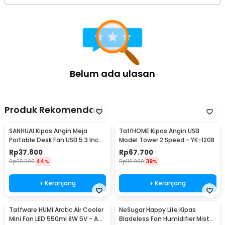
2 x Kabel Ties
3 x Twist On Wire Connector
1 x Stiker Perekat
1 x Set Mur, Baut dan Fisher
1 x Panduan Penggunaan
Belum ada ulasan
Produk Rekomendasi
SANHUAI Kipas Angin Meja
TaffHOME Kipas Angin USB
Portable Desk Fan USB 5.3 Inch
Model Tower 2 Speed - YK-1208
2.5W - A18
Rp
37.800
Rp
67.700
Rp
66.900
44%
Rp
110.900
39%
+ Keranjang
+ Keranjang
Taffware HUMI Arctic Air Cooler
NeSugar Happy Life Kipas
Mini Fan LED 550ml 8W 5V - AA-
Bladeless Fan Humidifier Mist