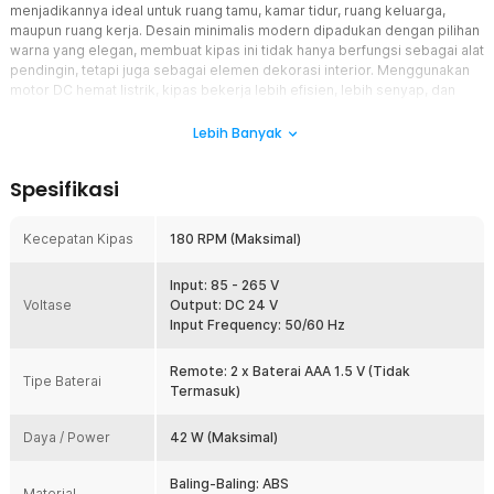
menjadikannya ideal untuk ruang tamu, kamar tidur, ruang keluarga,
maupun ruang kerja. Desain minimalis modern dipadukan dengan pilihan
warna yang elegan, membuat kipas ini tidak hanya berfungsi sebagai alat
pendingin, tetapi juga sebagai elemen dekorasi interior. Menggunakan
motor DC hemat listrik, kipas bekerja lebih efisien, lebih senyap, dan
lebih stabil dibandingkan kipas motor konvensional. Pengoperasian
semakin praktis berkat remote control multifungsi, memungkinkan Anda
Lebih Banyak
mengatur kecepatan, arah putaran, hingga timer tanpa harus berpindah
tempat.
Spesifikasi
Fitur
Kecepatan Kipas
180 RPM (Maksimal)
6 Tingkat Kecepatan Angin
Kipas angin plafon SOVE FS2007 memiliki 6 tingkat kecepatan yang
Input: 85 - 265 V
dapat disesuaikan dengan kebutuhan ruangan. Tingkat
Voltase
Output: DC 24 V
menghasilkan rendah hembusan angin lembut dan nyaman untuk
Input Frequency: 50/60 Hz
tidur atau bersantai tanpa suara berlebihan. Tingkat tinggi
memberikan sirkulasi udara yang lebih kuat sehingga kipas angin
plafon mampu membantu menjaga kesejukan ruangan saat cuaca
Remote: 2 x Baterai AAA 1.5 V (Tidak
Tipe Baterai
panas.
Termasuk)
2 Mode Putaran (Maju dan Mundur)
Daya / Power
42 W (Maksimal)
Kipas langit-langit ini dilengkapi dua mode putaran untuk berbagai
kondisi penggunaan. Mode Forward (searah jarum jam) membantu
menghasilkan aliran udara yang terasa lebih sejuk dan nyaman
Baling-Baling: ABS
Material