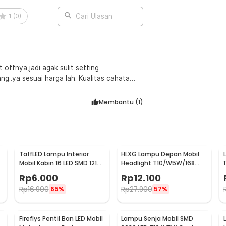
1
(
0
)
Cari Ulasan
offnya,jadi agak sulit setting
ng..ya sesuai harga lah. Kualitas cahata
mprove lagi productnya
Membantu (
1
)
TaffLED Lampu Interior
HLXG Lampu Depan Mobil
Mobil Kabin 16 LED SMD 1210
Headlight T10/W5W/168
Cool White 2 PCS - BA11S
5630 Cool White 5W 2 PCS
Rp
6.000
Rp
12.100
Rp
16.900
Rp
27.900
65%
57%
Fireflys Pentil Ban LED Mobil
Lampu Senja Mobil SMD