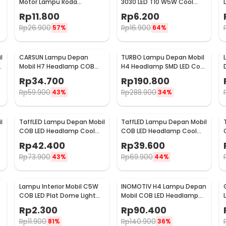
Motor Lampu Roda
3030 LED T10 W5W Cool
C
Multicolor 2PCS - AG10
White 1W 12/24V 2 PCS
Rp
11.800
Rp
6.200
Rp
26.900
Rp
16.900
57%
64%
l
CARSUN Lampu Depan
TURBO Lampu Depan Mobil
l
Mobil H7 Headlamp COB
H4 Headlamp SMD LED Cool
LED Cool White 36W 2 PCS -
White 40W 2 PCS - T1
Rp
34.700
Rp
190.800
C6
Rp
59.900
Rp
288.900
43%
34%
l
TaffLED Lampu Depan Mobil
TaffLED Lampu Depan Mobil
COB LED Headlamp Cool
COB LED Headlamp Cool
-
White IP65 32V H7 - S2
White IP65 32V H11 - S2
Rp
42.400
Rp
39.600
Rp
73.900
Rp
69.900
43%
44%
Lampu Interior Mobil C5W
INOMOTIV H4 Lampu Depan
COB LED Plat Dome Light
Mobil COB LED Headlamp
Cool White 2W 1 PCS 31mm
Cool White 72W 2 PCS
Rp
2.300
Rp
90.400
- BA9S
Rp
11.900
Rp
140.900
81%
36%