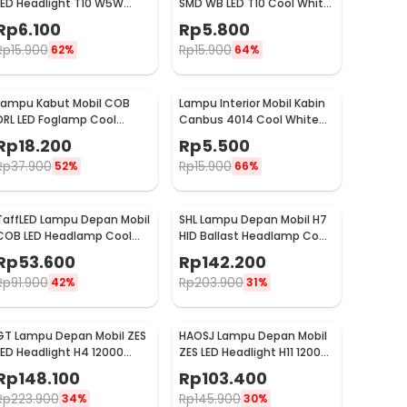
LED Headlight T10 W5W
SMD WB LED T10 Cool White
Cool White 1W 12V 2 PCS -
3W 12V - YSY-PL
Rp
6.100
Rp
5.800
T10-W5
Rp
15.900
Rp
15.900
62%
64%
Lampu Kabut Mobil COB
Lampu Interior Mobil Kabin
DRL LED Foglamp Cool
Canbus 4014 Cool White
White 6W 12V 190mm -
31mm 12SMD LED
Rp
18.200
Rp
5.500
MA357
Rp
37.900
Rp
15.900
52%
66%
TaffLED Lampu Depan Mobil
SHL Lampu Depan Mobil H7
COB LED Headlamp Cool
HID Ballast Headlamp Cool
White IP65 32V H4/9003 -
White 55W 12V 2PCS - RSVR
Rp
53.600
Rp
142.200
S2
Rp
91.900
Rp
203.900
42%
31%
GT Lampu Depan Mobil ZES
HAOSJ Lampu Depan Mobil
LED Headlight H4 12000
ZES LED Headlight H11 12000
Lumens 55W 9-32V 2 PCS
Lumens 55W 2 PCS
Rp
148.100
Rp
103.400
Cool White 6000K - K5
6000K/Pure White - K5
Rp
223.900
Rp
145.900
34%
30%