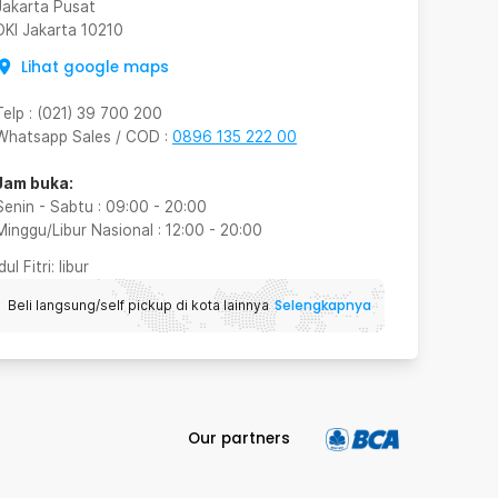
Jakarta Pusat
DKI Jakarta
10210
Lihat google maps
Telp
:
(021) 39 700 200
Whatsapp Sales / COD
:
0896 135 222 00
Jam buka:
Senin - Sabtu
:
09:00
-
20:00
Minggu/Libur Nasional
:
12:00
-
20:00
Idul Fitri
: libur
Selengkapnya
Beli langsung/self pickup di kota lainnya
Our partners