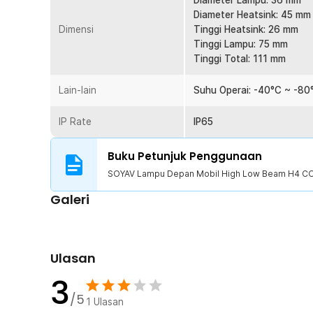
maupun hujan ringan hingga sedang. Perlindungan ini 
Diameter Lampu: 36 mm
digunakan untuk aktivitas berkendara sehari-hari.
Diameter Heatsink: 45 mm
Dimensi
Tinggi Heatsink: 26 mm
Plug and Play Socket H4
Tinggi Lampu: 75 mm
Menggunakan socket standar H4 sehingga kompatibel
Tinggi Total: 111 mm
menggunakan dudukan lampu sejenis. Mendukung sistem 
sehingga dapat digunakan pada berbagai jenis mobil d
Lain-lain
Suhu Operai: -40°C ~ -80
pemasangan mudah tanpa perlu modifikasi khusus apa
bawaan.
IP Rate
IP65
Kelengkapan Produk
Buku Petunjuk Penggunaan
Rincian yang Anda dapatkan untuk pembelian produk ini
SOYAV Lampu Depan Mobil High Low Beam H4 CO
2 x SOYAV Lampu Depan Mobil High Low Beam H4 C
Galeri
1 x Panduan Penggunaan
Ulasan
3
/5
1
Ulasan