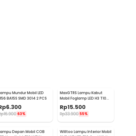
Lampu Mundur Mobil LED
MaxGTRS Lampu Kabut
1156 BA15S SMD 3014 2 PCS
Mobil Foglamp LED H3 T10
SMD 5630 Cool White 2 PCS
Rp
6.300
Rp
15.500
- SMDWB
Rp
16.900
Rp
33.900
63%
55%
Lampu Depan Mobil COB
Willtoo Lampu Interior Mobil