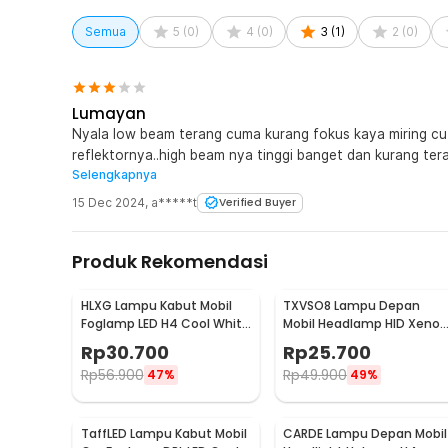
Semua
5
(
0
)
4
(
0
)
3
(
1
)
2
(
0
)
Lumayan
Nyala low beam terang cuma kurang fokus kaya miring cut 
reflektornya..high beam nya tinggi banget dan kurang tera
Selengkapnya
diatas lampu standart bawaan mobil,semoga awet dan dii
15 Dec 2024
,
a*****t
Verified Buyer
Produk Rekomendasi
HLXG Lampu Kabut Mobil
TXVSO8 Lampu Depan
Foglamp LED H4 Cool White
Mobil Headlamp HID Xenon
8000K 7.5W 1 PCS - MA355
H11 Cool White 12V 35W -
Rp
30.700
Rp
25.700
XG2
Rp
56.900
Rp
49.900
47%
49%
TaffLED Lampu Kabut Mobil
CARDE Lampu Depan Mobil