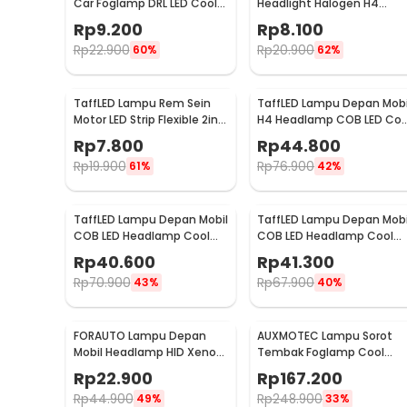
Car Foglamp DRL LED Cool
Headlight Halogen H4
White 12V 8W 1 PCS - QC
Natural White 100/90W 1P
Rp
9.200
Rp
8.100
- P43T
Rp
22.900
Rp
20.900
60%
62%
TaffLED Lampu Rem Sein
TaffLED Lampu Depan Mobi
Motor LED Strip Flexible 2in1
H4 Headlamp COB LED Coo
Color 12V 20cm
White 36W 2 PCS - C6
Rp
7.800
Rp
44.800
Rp
19.900
Rp
76.900
61%
42%
TaffLED Lampu Depan Mobil
TaffLED Lampu Depan Mobi
COB LED Headlamp Cool
COB LED Headlamp Cool
White IP65 32V
White IP65 32V 9006/HB4 
Rp
40.600
Rp
41.300
9005/HB3/H10 - S2
S2
Rp
70.900
Rp
67.900
43%
40%
FORAUTO Lampu Depan
AUXMOTEC Lampu Sorot
Mobil Headlamp HID Xenon
Tembak Foglamp Cool
Cool White 35W 12V 1 PCS H1
White IP67 108W 9-50V
Rp
22.900
Rp
167.200
20cm 36 LED - A8
Rp
44.900
Rp
248.900
49%
33%