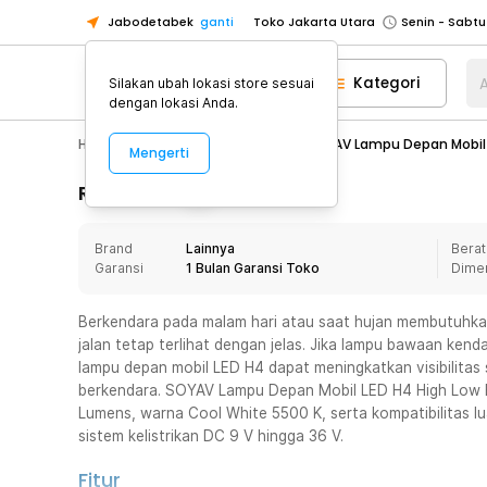
Jabodetabek
ganti
Toko Jakarta Utara
Toko Tangerang
Kategori
A
Silakan ubah lokasi store sesuai
Toko Cikupa
dengan lokasi Anda.
Pick n Go Jakarta Barat
Senin - J
Hobby
Mobil
Car Lamp
SOYAV Lampu Depan Mobil 
Mengerti
Pick n Go Bekasi
Senin - Jumat (08
Pick n Go Depok
Senin - Jumat (08
Rincian Produk
Toko Jakarta Pusat
Senin - Sabtu
Brand
Lainnya
Berat
Toko Jakarta Barat
Senin - Sabtu
Garansi
1 Bulan Garansi Toko
Dime
Toko Jakarta Utara
Toko Tangerang
Berkendara pada malam hari atau saat hujan membutuhka
jalan tetap terlihat dengan jelas. Jika lampu bawaan ken
Toko Cikupa
lampu depan mobil LED H4 dapat meningkatkan visibilita
Pick n Go Jakarta Barat
Senin - J
berkendara. SOYAV Lampu Depan Mobil LED H4 High Low
Lumens, warna Cool White 5500 K, serta kompatibilitas l
Pick n Go Bekasi
Senin - Jumat (08
sistem kelistrikan DC 9 V hingga 36 V.
Pick n Go Depok
Senin - Jumat (08
Fitur