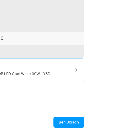
membantu menjaga performa lampu saat
 dengan banyak kendaraan yang
kelistrikan DC 9 V hingga 36 V,
engan tegangan yang sesuai. Proses
°C
bila kendaraan menggunakan socket H4
:
B LED Cool White 90W - Y6D
OB LED Cool White 90W - Y6D
Beri Ulasan