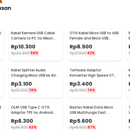
asan
i
Kabel Kamera USB Cable
OTG Kabel Micro USB to USB
Camera to PC for Nikon
Female and Micro USB
Coolpix 1.5 M - UC-E6
Female 18cm - A-UOY-02
Rp
10.300
Rp
8.500
Rp
24.900
Rp
21.900
59%
62%
Kabel Splitter Audio
Taffware Adaptor
Charging Micro USB ke AUX
Konverter High Speed OTG
3.5mm + USB Male 50cm -
Micro USB to USB Type C 3.1
Rp
3.100
Rp
3.400
V835
- US189
Rp
13.900
Rp
13.900
78%
76%
B
OLAF USB Type C OTG
Bastec Kabel Data Micro
d
Adaptor TPE for Android
USB Multifungsi Fast
Smartphone - PJ1658-01
Charging Braided 100cm -
Rp
6.300
Rp
5.600
BN100
Rp
16.900
Rp
16.900
63%
67%