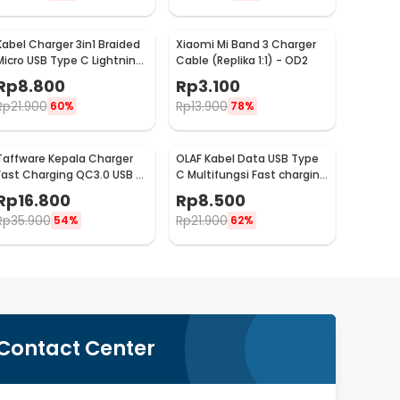
Kabel Charger 3in1 Braided
Xiaomi Mi Band 3 Charger
Micro USB Type C Lightning
Cable (Replika 1:1) - OD2
3A 1.2M - US186
Rp
8.800
Rp
3.100
Rp
21.900
Rp
13.900
60%
78%
Taffware Kepala Charger
OLAF Kabel Data USB Type
Fast Charging QC3.0 USB A
C Multifungsi Fast charging
EU Plug 3A 18W - TE-007
L Shape 5A 1M - OL01
Rp
16.800
Rp
8.500
Rp
35.900
Rp
21.900
54%
62%
Contact Center