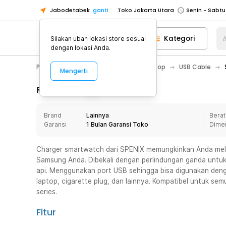
Jabodetabek
ganti
Toko Jakarta Utara
Toko Tangerang
Kategori
A
Silakan ubah lokasi store sesuai
Toko Cikupa
dengan lokasi Anda.
Pick n Go Jakarta Barat
Senin - J
PC & Laptop
Kabel Komputer / Laptop
USB Cable
Mengerti
Pick n Go Bekasi
Senin - Jumat (08
Pick n Go Depok
Senin - Jumat (08
Rincian Produk
Toko Jakarta Pusat
Senin - Sabtu
Brand
Lainnya
Berat
Toko Jakarta Barat
Senin - Sabtu
Garansi
1 Bulan Garansi Toko
Dime
Toko Jakarta Utara
Toko Tangerang
Charger smartwatch dari SPENIX memungkinkan Anda mel
Samsung Anda. Dibekali dengan perlindungan ganda untuk 
Toko Cikupa
api. Menggunakan port USB sehingga bisa digunakan de
Pick n Go Jakarta Barat
Senin - J
laptop, cigarette plug, dan lainnya. Kompatibel untuk se
series.
Pick n Go Bekasi
Senin - Jumat (08
Pick n Go Depok
Senin - Jumat (08
Fitur