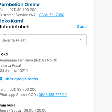
Pembelian Online
Telp : (021) 39 700 200
Customer Service (WA) :
0899 721 7050
Toko Kami
Jabodetabek
Ganti
Lokasi
Jakarta Pusat
Toko
Bendungan Hilir Raya Blok G1 No. 10
Jakarta Pusat
DKI Jakarta
10210
Lihat google maps
Telp
:
(021) 39 700 200
Whatsapp Sales / COD
:
0896 135 222 00
Jam buka:
Senin - Sabtu
:
09:00
-
20:00