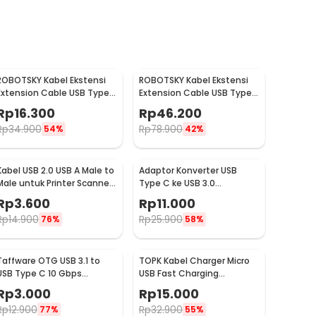
ROBOTSKY Kabel Ekstensi
ROBOTSKY Kabel Ekstensi
Extension Cable USB Type
Extension Cable USB Type
A 3.0 Male ke Female 1.5M -
A 3.0 Male ke Female 5M -
Rp
16.300
Rp
46.200
A27
A27
Rp
34.900
Rp
78.900
54%
42%
Kabel USB 2.0 USB A Male to
Adaptor Konverter USB
Male untuk Printer Scanner
Type C ke USB 3.0
Fax TPE 1M
Converter High Speed
Rp
3.600
Rp
11.000
5Gbps - AG975
Rp
14.900
Rp
25.900
76%
58%
Taffware OTG USB 3.1 to
TOPK Kabel Charger Micro
USB Type C 10 Gbps
USB Fast Charging
Adapter Converter - A2
Magnetic Braided 5V 2.4A
Rp
3.000
Rp
15.000
1M - CS1711
Rp
12.900
Rp
32.900
77%
55%