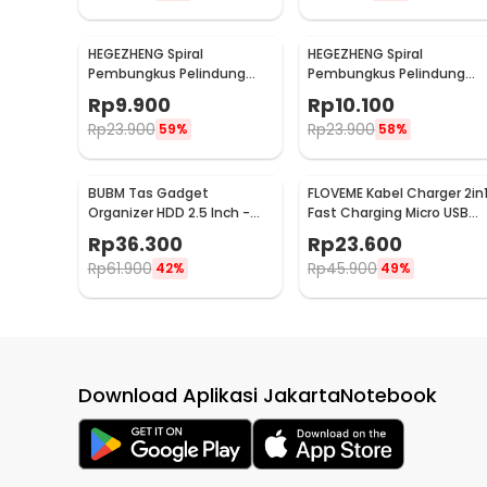
HEGEZHENG Spiral
HEGEZHENG Spiral
Pembungkus Pelindung
Pembungkus Pelindung
Kabel Listrik Cable
Kabel Listrik Cable
Rp
9.900
Rp
10.100
Organizer 6mmx14M - HPS-
Organizer 10mmx8M - HPS
Rp
23.900
Rp
23.900
59%
58%
60
60
BUBM Tas Gadget
FLOVEME Kabel Charger 2in
Organizer HDD 2.5 Inch -
Fast Charging Micro USB
QSD-MYB(ORIGINAL)
Type C 14W 1.2M - B00626
Rp
36.300
Rp
23.600
Rp
61.900
Rp
45.900
42%
49%
Download Aplikasi JakartaNotebook