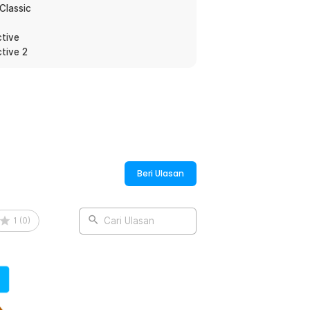
:
Classic
 USB Samsung Galaxy Watch - YS7
tive
tive 2
Beri Ulasan
1
(
0
)
Cari Ulasan