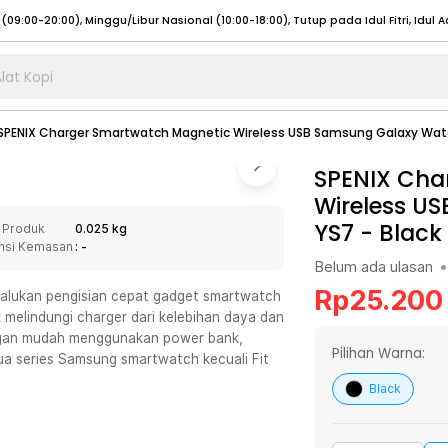
lat Kopi
umat (07:00 - 20:00), Sabtu - Minggu (08:00 - 20:00), Tutup pada Idul Fitri
Sele
SPENIX Charger Smartwatch Magnetic Wireless USB Samsung Galaxy Wat
:00 - 20:00), Sabtu - Minggu/ Libur Nasional (08:00 - 17:00)
Selengkapnya
:00 - 20:00), Sabtu - Minggu/ Libur Nasional (08:00 - 17:00)
SPENIX Cha
Selengkapnya
Wireless U
 (09:00-20:00), Minggu/Libur Nasional (12:00-20:00), Tutup pada Idul Fitri
Sele
YS7
-
Black
 Produk
0.025 kg
 (09:00-20:00), Minggu/Libur Nasional (12:00-20:00), Tutup pada Idul Fitri
Sele
nsi Kemasan
: -
Belum ada ulasan
•
Rp
25.200
alukan pengisian cepat gadget smartwatch
melindungi charger dari kelebihan daya dan
ngan mudah menggunakan power bank,
umat (07:00 - 20:00), Sabtu - Minggu (08:00 - 20:00), Tutup pada Idul Fitri
Sele
Pilihan Warna:
mua series Samsung smartwatch kecuali Fit
:00 - 20:00), Sabtu - Minggu/ Libur Nasional (08:00 - 17:00)
Selengkapnya
Black
:00 - 20:00), Sabtu - Minggu/ Libur Nasional (08:00 - 17:00)
Selengkapnya