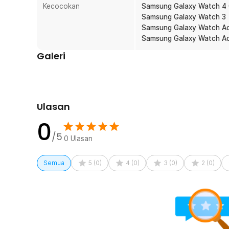
Rincian yang Anda dapatkan untuk pembelian produk ini
Kecocokan
Samsung Galaxy Watch 4 
1 x SPENIX Charger Smartwatch Magnetic Wireless
Samsung Galaxy Watch 3
Samsung Galaxy Watch Ac
Samsung Galaxy Watch Ac
Galeri
Ulasan
0
/5
0
Ulasan
Semua
5
(
0
)
4
(
0
)
3
(
0
)
2
(
0
)