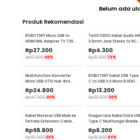
Belum ada ul
Produk Rekomendasi
ROBOTSKY Micro USB to
TaffSTUDIO Kabel Audio HiF
HDMI MHL Adapter TV 720p
3.5mm Jack Stereo to RCA
for Smartphone - S2
Male AUX TPE A 1M - S-PC-
Rp
27.200
Rp
4.300
521
Rp
51.900
Rp
15.900
48%
73%
Multifunction Konverter
ROBOTSKY Kabel USB Type
Micro USB OTG Hub 4in1
C to USB 3.0 Micro B HDD
Data Cable & Charge 3 Port
Data Cable 1M - SGC10
Rp
24.800
Rp
13.200
- M3H4
Rp
47.900
Rp
29.900
49%
56%
Kabel Ekstensi USB Male ke
Dragon Line Kabel Data US
Female Extension Cable
Type C Multifungsi Braide
Active Repeater 18.4M -
480Mbps 30cm - AV140
Rp
98.800
Rp
6.200
C380
Rp
151.900
Rp
16.900
35%
64%