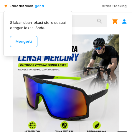
Jabodetabek
ganti
Order Tracking
Alat Kopi
Silakan ubah lokasi store sesuai
dengan lokasi Anda.
Mengerti