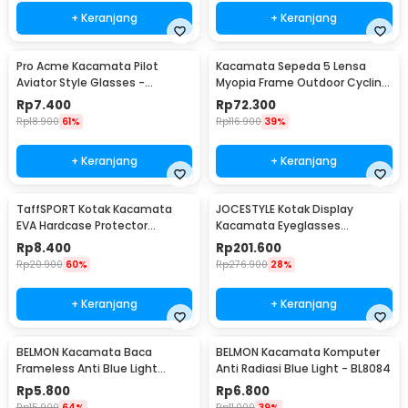
+ Keranjang
+ Keranjang
Pro Acme Kacamata Pilot
Kacamata Sepeda 5 Lensa
Aviator Style Glasses -
Myopia Frame Outdoor Cycling
CC0744
Sunglasses - 0089
Rp
7.400
Rp
72.300
Rp
18.900
61%
Rp
116.900
39%
+ Keranjang
+ Keranjang
TaffSPORT Kotak Kacamata
JOCESTYLE Kotak Display
EVA Hardcase Protector
Kacamata Eyeglasses
Waterproof - JL-10028
Sunglasses Box 12 Slot - SWK78
Rp
8.400
Rp
201.600
Rp
20.900
60%
Rp
276.900
28%
+ Keranjang
+ Keranjang
BELMON Kacamata Baca
BELMON Kacamata Komputer
Frameless Anti Blue Light
Anti Radiasi Blue Light - BL8084
Reading Plus 1 - 641
Rp
5.800
Rp
6.800
Rp
15.900
64%
Rp
11.000
39%