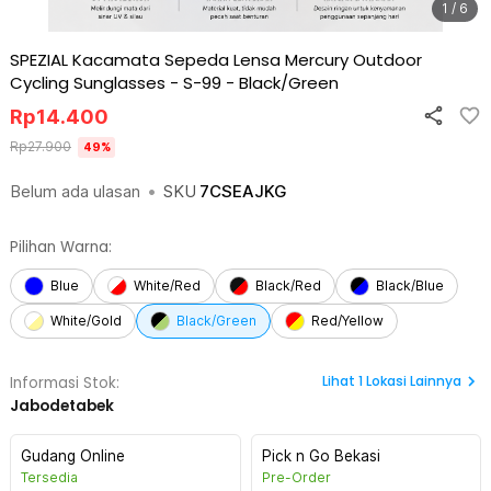
1 / 6
SPEZIAL Kacamata Sepeda Lensa Mercury Outdoor
Cycling Sunglasses - S-99
-
Black/Green
Rp
14.400
Rp
27.900
49
%
Belum ada ulasan
•
SKU
7CSEAJKG
Pilihan Warna:
Blue
White/Red
Black/Red
Black/Blue
White/Gold
Black/Green
Red/Yellow
Lihat
1
Lokasi Lainnya
Informasi Stok:
Jabodetabek
Gudang Online
Pick n Go Bekasi
Tersedia
Pre-Order