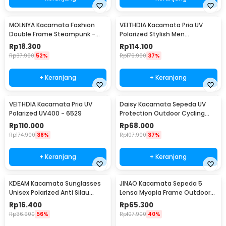
MOLNIYA Kacamata Fashion
VEITHDIA Kacamata Pria UV
Double Frame Steampunk -
Polarized Stylish Men
NE60
Sunglasses - 6588
Rp
18.300
Rp
114.100
Rp
37.900
52%
Rp
179.900
37%
+ Keranjang
+ Keranjang
VEITHDIA Kacamata Pria UV
Daisy Kacamata Sepeda UV
Polarized UV400 - 6529
Protection Outdoor Cycling
Sunglasses - X7
Rp
110.000
Rp
68.000
Rp
174.900
38%
Rp
107.900
37%
+ Keranjang
+ Keranjang
KDEAM Kacamata Sunglasses
JINAO Kacamata Sepeda 5
Unisex Polarized Anti Silau
Lensa Myopia Frame Outdoor
Outdoor UV200 KD156 - KD156
Cycling Sunglasses - 0089
Rp
16.400
Rp
65.300
Rp
36.900
56%
Rp
107.900
40%