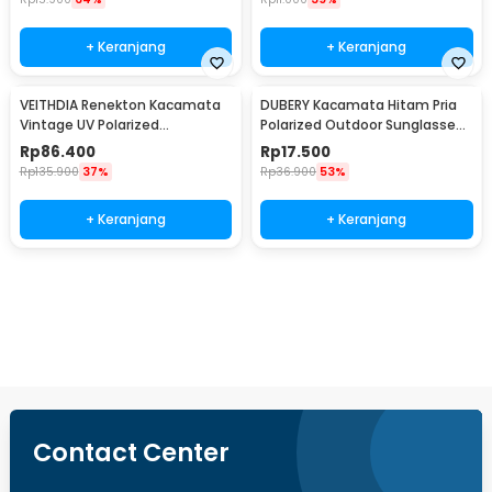
+ Keranjang
+ Keranjang
VEITHDIA Renekton Kacamata
DUBERY Kacamata Hitam Pria
Vintage UV Polarized
Polarized Outdoor Sunglasses
Sunglasses - 2462
- D731-04
Rp
86.400
Rp
17.500
Rp
135.900
37%
Rp
36.900
53%
+ Keranjang
+ Keranjang
Beli Sekarang
Contact Center