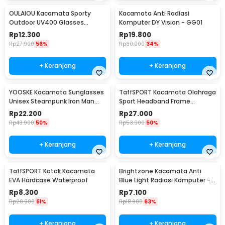
OULAIOU Kacamata Sporty
Kacamata Anti Radiasi
Outdoor UV400 Glasses
Komputer DY Vision - GG01
Silicone Frame - 9837
Rp
12.300
Rp
19.800
Rp
27.900
56%
Rp
30.000
34%
+ Keranjang
+ Keranjang
YOOSKE Kacamata Sunglasses
TaffSPORT Kacamata Olahraga
Unisex Steampunk Iron Man
Sport Headband Frame
Tony Stark - 3023
Glasses - 9833
Rp
22.200
Rp
27.000
Rp
43.900
50%
Rp
53.900
50%
+ Keranjang
+ Keranjang
TaffSPORT Kotak Kacamata
Brightzone Kacamata Anti
EVA Hardcase Waterproof
Blue Light Radiasi Komputer -
E27
Rp
8.300
Rp
7.100
Rp
20.900
61%
Rp
18.900
63%
+ Keranjang
+ Keranjang