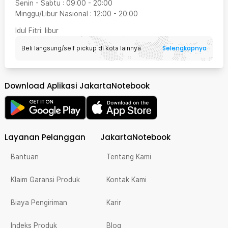
Senin - Sabtu
:
09:00
-
20:00
Minggu/Libur Nasional
:
12:00
-
20:00
Idul Fitri
: libur
Selengkapnya
Beli langsung/self pickup di kota lainnya
Download Aplikasi JakartaNotebook
Layanan Pelanggan
JakartaNotebook
Bantuan
Tentang Kami
Klaim Garansi Produk
Kontak Kami
Biaya Pengiriman
Karir
Indeks Produk
Blog