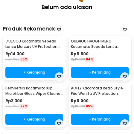
Sunglasses - S-99
Belum ada ulasan
Produk Rekomendasi
OULAIOU Kacamata Sepeda
OULAIOU HAOGHIMENG
Lensa Mercury UV Protection
Kacamata Sepeda Lensa
Cycling Sunglasses - 9181
Mercury Cycling Outdoor Sport
Rp
14.300
Rp
5.800
- 3015
Rp
31.900
56%
Rp
15.900
64%
+ Keranjang
+ Keranjang
Pembersih Kacamata Klip
AOFLY Kacamata Retro Style
Microfiber Glass Wiper Cleaner
Pria Wanita UV Protection
Multifunction - TVA45
Sunglassses - 1125
Rp
3.300
Rp
6.000
Rp
13.900
77%
Rp
16.900
65%
+ Keranjang
+ Keranjang