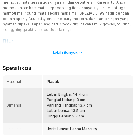
membuat mata terasa tidak nyaman dan cepat lelah. Karena itu, Anda
membutuhkan kacamata sepeda yang tidak hanya stylish, tetapi juga
mampu melindungi mata secara maksimal. SPEZIAL S-99 hadir dengan
desain sporty futuristik, lensa mercury modern, dan frame ringan yang
nyaman dipakai sepanjang hari. Cocok digunakan untuk gowes, touring,
riding, hingga aktivitas outdoor lainnya.
Fitur
Lensa Mercury Anti Silau
Lebih Banyak
Kacamata sepeda ini hadir dengan model sporty yang slim
sehingga cocok digunakan untuk bersepeda. Model uniknya
Spesifikasi
membuat tampilan bersepeda Anda terlihat lebih stylish, sementara
tangkai yang meruncing dan desain lensa bersudut memberikan
kesan futuristik yang menarik ketika dipakai.
Material
Plastik
Desain Sporty Futuristik
Mengusung desain slim dengan bentuk lensa bersudut, kacamata
Lebar Bingkai: 14.4 cm
olahraga ini memberikan tampilan yang lebih agresif dan
Pangkal Hidung: 3 cm
Dimensi
profesional. Frame ergonomis mengikuti kontur wajah sehingga
Panjang Tangkai: 13.7 cm
nyaman dipakai dalam waktu lama tanpa mudah bergeser. Cocok
Lebar Lensa: 13.5 cm
digunakan untuk pria maupun wanita yang ingin tampil stylish saat
Tinggi Lensa: 5.3 cm
aktivitas outdoor.
Lain-lain
Jenis Lensa: Lensa Mercury
Material Ringan dan Tahan Benturan