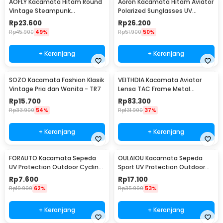
AOFLY Kacamata Hitam Round
Aoron Kacamata Hitam Aviator
Vintage Steampunk
Polarized Sunglasses UV
Sunglasses
Protection - RB2132
Rp
23.600
Rp
26.200
Rp
45.900
49%
Rp
51.900
50%
+ Keranjang
+ Keranjang
SOZO Kacamata Fashion Klasik
VEITHDIA Kacamata Aviator
Vintage Pria dan Wanita - TR7
Lensa TAC Frame Metal
Polarized Sunglasses - V3088
Rp
15.700
Rp
83.300
Rp
33.900
54%
Rp
131.900
37%
+ Keranjang
+ Keranjang
FORAUTO Kacamata Sepeda
OULAIOU Kacamata Sepeda
UV Protection Outdoor Cycling
Sport UV Protection Outdoor
Sunglasses - NJ747
Cycling Sunglasses - AJ1
Rp
7.600
Rp
17.100
Rp
19.900
62%
Rp
35.900
53%
+ Keranjang
+ Keranjang